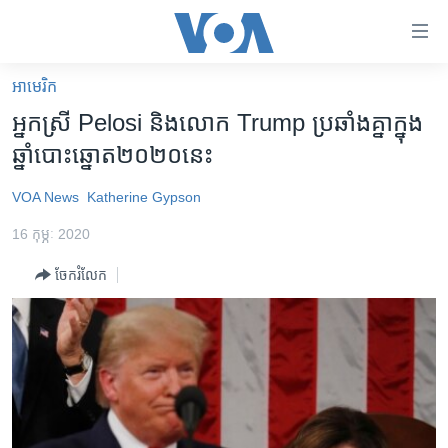
ភ្ជាប់​
ទៅ​
គេហទំព័រ​
អាមេរិក​
កម្ពុជា
ទាក់ទង
អ្នកស្រី Pelosi និង​លោក Trump ប្រឆាំង​គ្នា​ក្នុង​
រំលង​
អន្តរជាតិ
ឆ្នាំ​បោះឆ្នោត​២០២០​នេះ
និង​
អាមេរិក
ចូល​
VOA News
Katherine Gypson
ទៅ​​
ចិន
ទំព័រ​
16 កុម្ភៈ 2020
ហេឡូវីអូអេ
ព័ត៌មាន​​
ចែករំលែក
តែ​
កម្ពុជាច្នៃប្រតិដ្ឋ
ម្តង
ព្រឹត្តិការណ៍ព័ត៌មាន
រំលង​
និង​
ទូរទស្សន៍ / វីដេអូ​
ចូល​
វិទ្យុ / ផតខាសថ៍
ទៅ​
ទំព័រ​
កម្មវិធីទាំងអស់