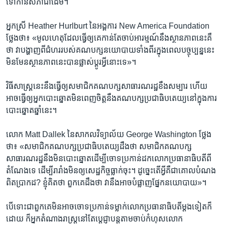
ទៅ​កាន់​សភា​ជា​ដើម។
អ្នកស្រី Heather Hurlburt នៃ​អង្គការ New America Foundation
ថ្លែង​ថា៖ «មូលហេតុ​ដែល​ធ្វើ​ឲ្យ​គេ​កាន់​តែ​ចាប់អារម្មណ៍នឹង​ស្ថានភាព​នេះ​គឺ​
ថា វា​បង្ហាញ​ពី​ជំហរ​របស់​គណបក្ស​នយោបាយ​ទាំង​ពីរ​ក្នុង​ពេល​បច្ចុប្បន្ន​នេះ
មិនមែន​ស្ថានភាព​នេះ​បាន​ផ្លាស់ប្ដូរ​អ្វី​នោះ​ទេ‍»។
វិធីសាស្ត្រ​នេះ​នឹង​ធ្វើ​ឲ្យ​សមាជិក​គណបក្ស​សាធារណរដ្ឋ​ខឹង​សម្បារ ហើយ​
អាច​ធ្វើ​ឲ្យ​អ្នក​បោះឆ្នោត​មិន​ពេញ​ចិត្ត​នឹង​គណបក្ស​ប្រជាធិបតេយ្យ​នៅ​ក្នុង​ការ​
បោះឆ្នោត​ឆ្នាំ​នេះ។
លោក Matt Dallek នៃ​សាកលវិទ្យាល័យ George Washington ថ្លែង​
ថា៖ «សមាជិក​គណបក្ស​ប្រជាធិបតេយ្យ​ដឹង​ថា សមាជិក​គណបក្ស​
សាធារណរដ្ឋ​នឹង​មិន​បោះឆ្នោត​ដើម្បី​ចោទប្រកាន់​ដក​លោកប្រធានាធិបតី​ពី​
តំណែង​ទេ ដើម្បី​រារាំង​មិន​ឲ្យសេដ្ឋកិច្ច​ធ្លាក់ចុះ។ ដូច្នេះ​តើ​អ្វី​គឺ​ជា​គោលបំណង​
ពិតប្រាកដ? ខ្ញុំ​គិត​ថា ពួកគេ​ដឹង​ថា វា​នឹង​អាច​បំផ្លាញផ្នែក​នយោបាយ​»។
បើ​ទោះ​ជា​ពួកគេ​មិន​អាច​ចោទប្រកាន់​ទម្លាក់​លោក​ប្រធានាធិបតី​ម្ដង​ទៀត​ក៏​
ដោយ ក៏​អ្នក​តំណាងរាស្ត្រ​នៅ​តែ​ប្ដេជ្ញា​បន្ដ​តាម​ចាប់​កំហុស​លោក​