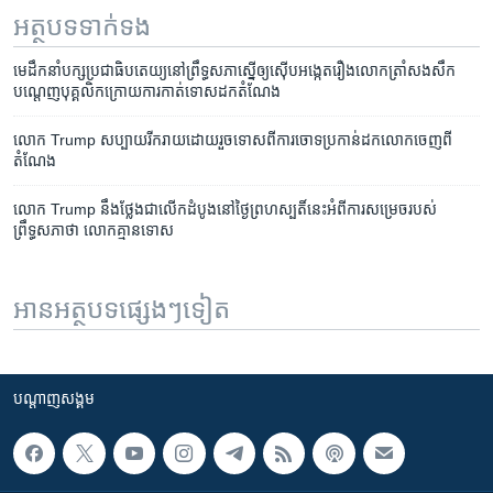
អត្ថបទ​ទាក់ទង
មេដឹកនាំ​បក្ស​ប្រជាធិបតេយ្យ​នៅ​ព្រឹទ្ធសភា​ស្នើ​ឲ្យ​​​ស៊ើប​អង្កេត​​​​រឿង​​​លោក​ត្រាំ​​សងសឹក​​
បណ្ដេញ​បុគ្គលិក​​​ក្រោយ​ការ​កាត់​ទោស​ដក​តំណែង
លោក Trump សប្បាយ​រីករាយ​ដោយ​រួចទោសពី​ការ​ចោទប្រកាន់​ដក​លោកចេញ​ពី​
តំណែង
លោក Trump នឹង​ថ្លែង​ជា​លើក​ដំបូង​នៅ​ថ្ងៃ​ព្រហស្បតិ៍​នេះ​អំពី​ការ​សម្រេច​របស់​
ព្រឹទ្ធសភា​ថា​ លោក​គ្មាន​ទោស
អានអត្ថបទផ្សេងៗទៀត
បណ្តាញ​សង្គម