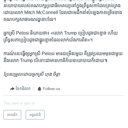
នយោបាយ​របស់​គណបក្ស​ប្រជាធិបតេយ្យ​នៅ​ក្នុង​ព្រឹទ្ធសភា​ដែល​គ្រប់គ្រង​
ដោយ​លោក Mitch McConnell ដែល​ជា​មេដឹកនាំ​សំឡេង​ភាគច្រើន​ខាង​
គណបក្ស​សាធារណរដ្ឋ​នោះ​ដែរ។
អ្នកស្រី Pelosi និយាយ​ថា៖ «លោក​ Trump ប្រៀបដូចជា​ខ្មោច ហើយ​
ព្រឹទ្ធសភា​ប្រៀប​ដូចជា​ផ្នូរខ្មោច​ដែល​លាក់​បាំង​ការពិត‍»។​
ការណ៍​នេះ​ធ្វើ​ឲ្យ​អ្នកស្រី Pelosi មាន​ជម្រើស​មួយ​ គឺ​ត្រូវ​ប្រឈម​មុខ​ជាមួយ​
នឹង​លោក Trump បើ​ទោះ​ជា​មាន​ហានិភ័យ​នយោបាយ​ក៏​ដោយ‍៕
ប្រែសម្រួល​ដោយ​អ្នកស្រី ហុង ចិន្ដា
ចែករំលែក
Follow us
This item is part of
អាមេរិក​
អន្តរជាតិ