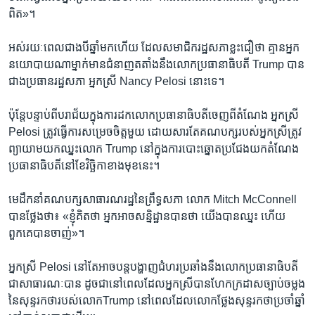
ពិត»។
អស់​រយៈពេល​ជាង​បី​ឆ្នាំ​មក​ហើយ ដែល​សមាជិក​រដ្ឋសភា​ខ្លះ​ជឿ​ថា គ្មាន​អ្នក
នយោបាយ​ណា​ម្នាក់​មាន​ជំនាញ​តតាំង​នឹង​លោក​ប្រធានាធិបតី Trump បាន​
ជាង​ប្រធាន​រដ្ឋ​សភា​ អ្នកស្រី Nancy Pelosi នោះ​ទេ។
ប៉ុន្តែ​បន្ទាប់​ពី​បរាជ័យ​ក្នុង​ការ​ដក​លោក​ប្រធានាធិបតី​ចេញ​ពី​តំណែង អ្នកស្រី
Pelosi ត្រូវ​ធ្វើ​ការ​សម្រេច​ចិត្ត​មួយ ដោយសារ​តែ​គណបក្ស​របស់​អ្នកស្រី​ត្រូវ​
ព្យាយាម​យក​ឈ្នះ​លោក Trump នៅ​ក្នុង​ការ​បោះឆ្នោត​ប្រជែង​យក​តំណែង​
ប្រធានាធិបតី​នៅ​ខែ​វិច្ឆិកា​ខាង​មុខ​នេះ។
មេដឹកនាំ​គណបក្ស​សាធារណរដ្ឋ​នៃ​ព្រឹទ្ធសភា លោក Mitch McConnell
បាន​ថ្លែង​ថា៖ «ខ្ញុំ​គិត​ថា អ្នក​អាច​សន្និដ្ឋាន​បាន​ថា យើង​បាន​ឈ្នះ ហើយ​
ពួកគេ​បាន​ចាញ់‍»។
អ្នកស្រី Pelosi នៅ​តែ​អាច​បន្ត​បង្ហាញ​ជំហរ​ប្រឆាំង​នឹង​លោក​ប្រធានាធិបតី​
ជា​សាធារណៈ​បាន ដូចជា​នៅ​ពេល​ដែល​អ្នកស្រី​បាន​ហែក​ក្រដាសច្បាប់​ចម្លង​
នៃ​សុន្ទរកថា​របស់​លោកTrump នៅ​ពេល​ដែល​លោក​ថ្លែង​សុន្ទរកថា​ប្រចាំ​ឆ្នាំ​