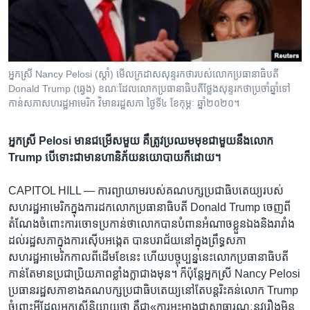
រចនា
សម្ព័ន្ធ​
Khmer English
រំលង​
និង​
បណ្តាញ​សង្គម
ចូល​
អ្នកស្រី Nancy Pelosi (ស្ដាំ) មើល​ក្រដាស​សុន្ទរកថា​​របស់​លោក​ប្រធានាធិបតី
ទៅ​
Donald Trump (ឆ្វេង) ខណៈ​ដែល​លោក​ប្រធានាធិបតី​ថ្លែង​សុន្ទរកថា​ប្រចាំ​ឆ្នាំ​ទៅ​
កាន់​
កាន់​សភា​សហរដ្ឋអាមេរិក វិមាន​រដ្ឋសភា​​ ថ្ងៃ​ទី​៤ ខែ​កុម្ភៈ ឆ្នាំ​២០២០។
ទំព័រ​
ភាសា
ស្វែង​
អ្នកស្រី Pelosi មាន​ជម្រើស​មួយ​ គឺ​ត្រូវ​ប្រឈម​មុខ​ជាមួយ​នឹង​លោក
រក
Trump បើ​ទោះ​ជា​មាន​ហានិភ័យ​នយោបាយ​ក៏​ដោយ‍។
CAPITOL HILL —
ការ​ព្យាយាម​របស់គណបក្ស​ប្រជាធិបតេយ្យ​របស់​
សហរដ្ឋអាមេរិកក្នុង​ការ​ដក​លោក​ប្រធានាធិបតី​ Donald Trump ចេញ​ពី​
តំណែង​ចំពោះ​ការ​ចោទប្រកាន់​ថា​លោក​បាន​បំពាន​អំណាច​ខ្លួន​ឯង​និង​រារាំង​
ដល់​រដ្ឋសភា​ក្នុង​ការ​ស៊ើបអង្កេត បាន​បរាជ័យ​នៅ​ក្នុង​ព្រឹទ្ធសភា​
សហរដ្ឋអាមេរិក​កាល​ពី​ដើម​ខែ​នេះ ហើយ​បច្ចុប្បន្ន​នេះ​លោក​ប្រធានាធិបតី​
កាន់​តែ​មាន​ប្រជាប្រិយភាព​ខ្លាំងក្លា​ជាង​មុន។ ក៏​ប៉ុន្តែ​អ្នកស្រី Nancy Pelosi
ប្រធាន​រដ្ឋសភា​ខាង​គណបក្ស​ប្រជាធិបតេយ្យ​នៅ​តែ​បន្ត​រិះគន់​លោក Trump
ចំពោះ​អ្វី​ដែល​អ្នកស្រី​និយាយ​ថា គឺ​ជា«ការ​អះអាង​ជា​សាធារណៈ​នូវ​រឿង​មិន​