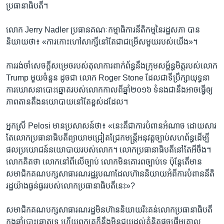
ប្រធានាធិបតី​។
លោក Jerry Nadler ប្រធាន​គណៈកម្មាធិការ​នីតិកម្ម​នៃ​រដ្ឋសភា​ បាន​
និយាយ​ថា៖ «ការ​កោះហៅ​សាក្សី​នៅ​តែ​ជា​ជម្រើស​មួយ​របស់​យើង‍»។
ការ​រង់ចាំ​សេចក្ដីសម្រេច​របស់​តុលាការ​ពាក់ព័ន្ធ​នឹង​ក្រុមសម្ព័ន្ធមិត្ត​របស់​លោក
Trump មួយ​ចំនួន ដូចជា លោក Roger Stone ដែល​ជា​ទីប្រឹក្សា​យុទ្ធនា
ការ​ឃោសនា​បោះឆ្នោត​របស់​លោក​កាល​ពី​ឆ្នាំ​២០១៦ ទំនង​ជា​នឹង​អាច​ធ្វើ​ឲ្យ​
ភាពតានតឹង​នយោបាយ​នៅ​តែ​ខ្ពស់​ដដែល។
អ្នកស្រី Pelosi មាន​ប្រសាសន៍​ថា៖ «នេះ​គឺ​ជា​ការ​បំពាន​អំណាច​ ដោយសារ​
តែលោក​ប្រធានាធិបតី​ព្យាយាម​ជ្រៀតជ្រែក​មន្ត្រី​អនុវត្ត​ច្បាប់​សហព័ន្ធ​ដើម្បី​
ផលប្រយោជន៍​នយោបាយ​របស់​លោក។ លោក​ប្រធានាធិបតី​នៅ​តែ​អីចឹង។
លោក​គិត​ថា លោក​នៅ​ពីលើ​ច្បាប់ លោក​មិន​គោរព​ច្បាប់​ទេ ប៉ុន្តែ​តើ​មាន​
សមាជិក​គណបក្ស​សាធារណរដ្ឋ​រូបណា​ដែល​ហ៊ាននិយាយ​អំពី​ការ​បំពាន​នីតិ
រដ្ឋ​យ៉ាង​ធ្ងន់ធ្ងរ​របស់​លោក​ប្រធានាធិបតី​នេះ»?
សមាជិក​គណបក្ស​សាធារណរដ្ឋ​មិន​ហ៊ាន​និយាយ​រិះគន់​លោក​ប្រធានាធិបតី​
ក្នុង​ឆ្នាំ​បោះឆ្នោត​ទេ ហើយ​ពួកគេ​ក៏​នឹង​មិន​ជួយ​ដល់​គំនិត​ផ្តួចផ្ដើម​គោល