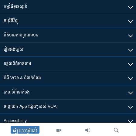
កម្មវិធី​ទូរទស្សន៍
កម្មវិធី​វិទ្យុ
ព័ត៌មាន​តាមប្រធានបទ​
រៀន​​អង់គ្លេស
ទទួល​ព័ត៌មាន​តាម
អំពី​ VOA & ទំនាក់ទំនង
គេហទំព័រ​​ទាក់ទង
ទាញយក​ App ផ្សេងៗ​របស់​ VOA
Accessibility
ផ្សាយផ្ទាល់