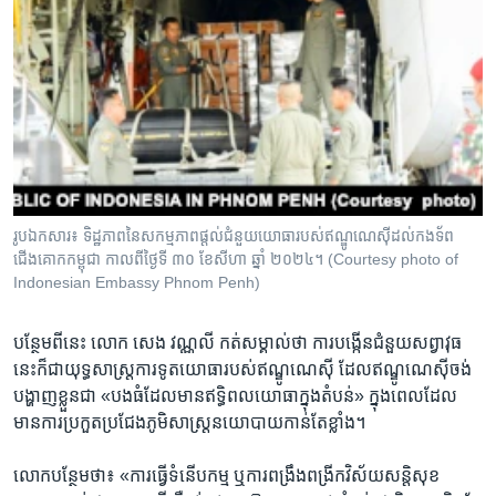
រូបឯកសារ៖ ទិដ្ឋភាពនៃ​សកម្មភាព​ផ្តល់ជំនួយយោធា​របស់​ឥណ្ឌូណេស៊ី​ដល់​កងទ័ព
ជើងគោក​កម្ពុជា កាលពីថ្ងៃទី ៣០ ខែសីហា ឆ្នាំ ២០២៤។ (Courtesy photo of
Indonesian Embassy Phnom Penh)
បន្ថែម​ពី​នេះ​ ​លោក​ សេង វណ្ណលី ​កត់​សម្គាល់​ថា ​ការ​បង្កើន​ជំនួយ​សព្វាវុធ​
នេះ​ក៏​ជា​យុទ្ធ​សាស្ត្រ​ការទូត​យោធា​របស់​ឥណ្ឌូណេស៊ី​ ដែល​ឥណ្ឌូណេស៊ី​ចង់​
បង្ហាញ​ខ្លួន​ជា​ «បង​ធំ​ដែល​មាន​ឥទ្ធិពល​យោធា​ក្នុង​តំបន់»​ ក្នុង​ពេល​ដែល​
មាន​ការ​ប្រកួត​ប្រជែង​ភូមិសាស្ត្រ​នយោបាយ​កាន់​តែ​ខ្លាំង។​
លោក​បន្ថែម​ថា៖ ​«ការ​ធ្វើ​ទំនើប​កម្ម​ ឬ​ការ​ពង្រឹង​ពង្រីក​វិស័យ​សន្តិ​សុខ​