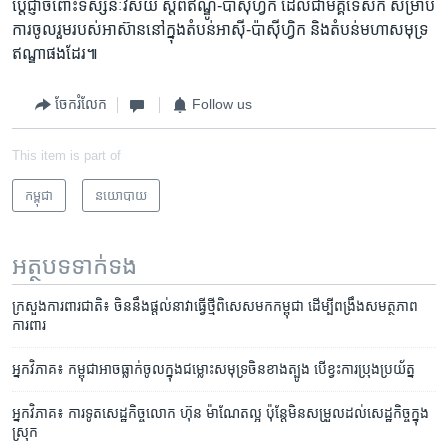
ប្តេជ្ញា​ចំពោះ​ទស្សនៈ​វិស័យ​ ស្តីពី​ឥណ្ឌូ-ប៉ាស៊ីហ្វិក​ ដែល​ជា​មគ្គ​ទេសក៍​ សម្រាប់​
ការ​ចូលរួម​របស់​អាស៊ាន​នៅ​ក្នុង​តំបន់​អាស៊ី-ប៉ាស៊ីហ្វិក​ និង​តំបន់​មហា​សមុទ្រ​
ឥណ្ឌា​ផង​ដែរ៕​
ចែករំលែក
Follow us
This item is part of
កម្ពុជា
នយោបាយ
អត្ថបទ​ទាក់ទង
ក្រសួង​ការពារ​ជាតិ៖ ចិន​នឹង​ផ្តល់​នាវា​ធ្វើថ្មី​ពិសេស​មក​កម្ពុជា ដើម្បី​ពង្រឹង​សមត្ថភាព​
ការពារ
អ្នកវិភាគ៖ កម្ពុជា​អាច​ធ្លាក់​ចូល​ក្នុង​ជម្លោះ​សមុទ្រ​ចិន​ខាង​ត្បូង បើ​ខ្វះ​ការ​ប្រុង​ប្រយ័ត្ន
អ្នក​វិភាគ៖ ​ការទូត​សេដ្ឋកិច្ច​លោក ​ហ៊ុន​ ម៉ាណែត​ល្អ​ ប៉ុន្តែ​មិន​សម្រួល​ដល់​សេដ្ឋកិច្ច​ក្នុង​
ស្រុក