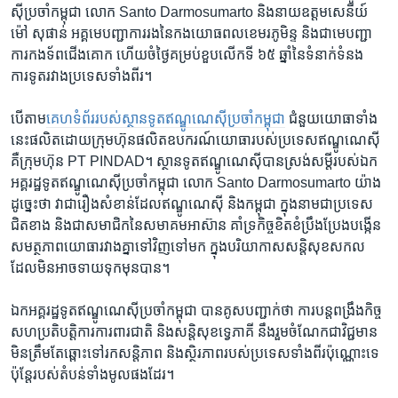
ស៊ី​ប្រចាំ​កម្ពុជា ​លោក​ Santo Darmosumarto ​និង​នាយ​ឧត្តម​សេនីយ៍ ​
ម៉ៅ សុផាន់ ​អគ្គ​មេ​បញ្ជាការ​រង​នៃ​កង​យោធ​ពល​ខេមរ​ភូមិន្ទ ​និង​ជា​មេ​បញ្ជា​
ការ​កង​ទ័ព​ជើង​គោក​ ហើយ​ចំ​ថ្ងៃ​គម្រប់​ខួប​លើក​ទី ​៦៥ ​ឆ្នាំ​នៃ​ទំនាក់​ទំនង​
ការទូត​រវាង​ប្រទេស​ទាំង​ពីរ។​
បើ​តាម​
គេហ​ទំព័រ​របស់​ស្ថានទូត​ឥណ្ឌូណេស៊ី​ប្រចាំ​កម្ពុជា
​ ជំនួយ​យោធា​ទាំង​
នេះ​ផលិត​ដោយ​ក្រុម​ហ៊ុន​ផលិត​ឧបករណ៍​យោធា​របស់​ប្រទេស​ឥណ្ឌូណេស៊ី ​
គឺ​ក្រុម​ហ៊ុន ​PT PINDAD។ ​ស្ថានទូត​ឥណ្ឌូណេស៊ី​បាន​ស្រង់​សម្តី​របស់​ឯក​
អគ្គ​រដ្ឋទូត​ឥណ្ឌូណេស៊ី​ប្រចាំ​កម្ពុជា ​លោក​ Santo Darmosumarto​ យ៉ាង​
ដូច្នេះ​ថា​ វាជា​រឿង​សំខាន់​ដែល​ឥណ្ឌូណេស៊ី ​និង​កម្ពុជា ​ក្នុង​នាម​ជា​ប្រទេស​
ជិត​ខាង ​និង​ជា​សមាជិក​នៃ​សមាគម​អាស៊ាន​ គាំទ្រ​កិច្ច​ខិតខំ​ប្រឹង​ប្រែង​បង្កើន​
សមត្ថភាព​យោធា​រវាង​គ្នា​ទៅ​វិញ​ទៅ​មក ​ក្នុង​បរិយាកាស​សន្តិសុខ​សកល​
ដែល​មិន​អាច​ទាយ​ទុក​មុន​បាន។​
ឯកអគ្គ​រដ្ឋទូត​ឥណ្ឌូណេស៊ី​ប្រចាំ​កម្ពុជា ​បាន​គូស​បញ្ជាក់​ថា ​ការ​បន្ត​ពង្រឹង​កិច្ច​
សហ​ប្រតិបត្តិ​ការ​ការពារ​ជាតិ ​និង​សន្តិសុខ​ទ្វេភាគី​ នឹង​រួម​ចំណែក​ជា​វិជ្ជមាន ​
មិន​ត្រឹម​តែ​ឆ្ពោះ​ទៅ​រក​សន្តិ​ភាព ​និង​ស្ថិរ​ភាព​របស់​ប្រទេស​ទាំង​ពីរ​ប៉ុណ្ណោះ​ទេ ​
ប៉ុន្តែ​របស់​តំបន់​ទាំង​មូល​ផង​ដែរ។​