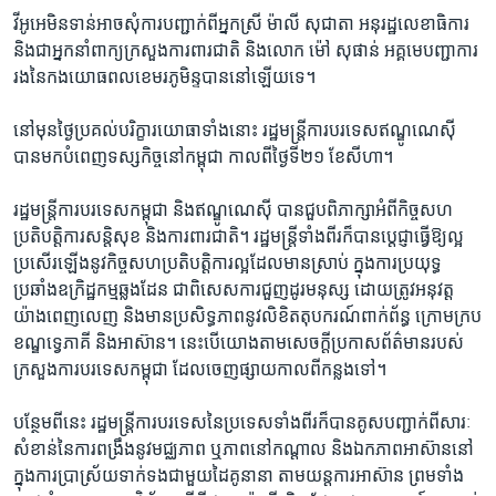
វីអូអេ​មិន​ទាន់​អាច​សុំការ​បញ្ជាក់​ពី​អ្នកស្រី ​ម៉ាលី សុជាតា ​អនុ​រដ្ឋលេខាធិការ​
និង​ជា​អ្នក​នាំពាក្យ​ក្រសួង​ការពារ​ជាតិ​ និង​លោក ​ម៉ៅ សុផាន់ ​អគ្គ​មេ​បញ្ជាការ​
រង​នៃ​កង​យោធពល​ខេមរ​ភូមិន្ទ​បាន​នៅ​ឡើយ​ទេ។​
នៅ​មុន​ថ្ងៃ​ប្រគល់​បរិក្ខារ​យោធា​ទាំង​នោះ ​រដ្ឋ​មន្ត្រី​ការ​បរទេស​ឥណ្ឌូណេស៊ី​
បាន​មក​បំពេញ​ទស្ស​កិច្ច​នៅ​កម្ពុជា ​កាល​ពី​ថ្ងៃទី​២១ ខែ​សីហា។​
រដ្ឋ​មន្ត្រី​ការ​បរទេស​កម្ពុជា ​និង​ឥណ្ឌូណេស៊ី ​បាន​ជួប​ពិភាក្សា​អំពី​កិច្ច​សហ​
ប្រតិបត្តិ​ការ​សន្តិសុខ ​និង​ការពារ​ជាតិ។​ រដ្ឋមន្ត្រី​ទាំង​ពីរ​ក៏​បាន​ប្តេជ្ញា​ធ្វើ​ឱ្យ​ល្អ​
ប្រសើរ​ឡើង​នូវ​កិច្ច​សហ​ប្រតិបត្តិ​ការ​ល្អ​ដែល​មាន​ស្រាប់​ ក្នុង​ការ​ប្រយុទ្ធ​
ប្រឆាំង​ឧក្រិដ្ឋ​កម្ម​ឆ្លងដែន​ ជាពិសេស​ការ​ជួញដូរ​មនុស្ស​ ដោយ​ត្រូវ​អនុវត្ត​
យ៉ាង​ពេញ​លេញ ​និង​មាន​ប្រសិទ្ធ​ភាព​នូវ​លិខិត​តុបករណ៍​ពាក់​ព័ន្ធ​ ក្រោម​ក្រប​
ខណ្ឌ​ទ្វេ​ភាគី ​និង​អាស៊ាន។​ នេះ​បើ​យោង​តាម​សេចក្តី​ប្រកាស​ព័ត៌មាន​របស់​
ក្រសួង​ការ​បរទេស​កម្ពុជា​ ដែល​ចេញ​ផ្សាយ​កាល​ពី​កន្លង​ទៅ។​
បន្ថែម​ពីនេះ ​រដ្ឋមន្ត្រី​ការ​បរទេស​នៃ​ប្រទេស​ទាំង​ពីរ​ក៏​បាន​គូស​បញ្ជាក់​ពី​សារៈ​
សំខាន់​នៃ​ការ​ពង្រឹង​នូវ​មជ្ឈភាព ​ឬ​ភាព​នៅ​កណ្តាល ​និង​ឯកភាព​អាស៊ាន​នៅ​
ក្នុង​ការ​ប្រាស្រ័យ​ទាក់ទង​ជាមួយ​ដៃគូ​នានា តាម​យន្តការ​អាស៊ាន ​ព្រម​ទាំង​