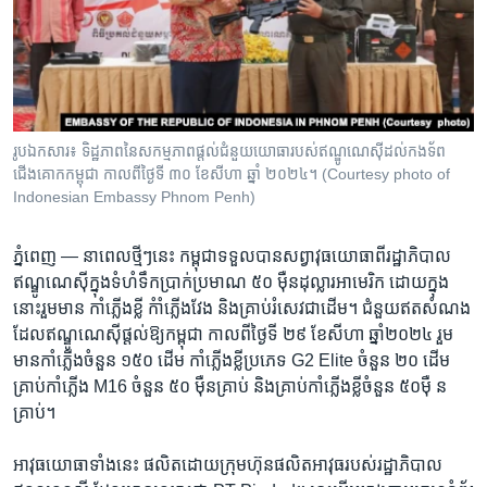
រចនា
សម្ព័ន្ធ​
Khmer English
រំលង​
និង​
បណ្តាញ​សង្គម
ចូល​
ទៅ​
រូបឯកសារ៖ ទិដ្ឋភាពនៃ​សកម្មភាព​ផ្តល់ជំនួយយោធា​របស់​ឥណ្ឌូណេស៊ី​ដល់​កងទ័ព
កាន់​
ជើងគោក​កម្ពុជា កាលពីថ្ងៃទី ៣០ ខែសីហា ឆ្នាំ ២០២៤។ (Courtesy photo of
ទំព័រ​
Indonesian Embassy Phnom Penh)
ភាសា
ស្វែង​
រក
ភ្នំពេញ —
នាពេល​ថ្មីៗ​នេះ ​កម្ពុជា​ទទួល​បាន​សព្វា​វុធ​យោធា​ពី​រដ្ឋាភិបាល​
ឥណ្ឌូណេស៊ី​ក្នុង​ទំហំ​ទឹកប្រាក់​ប្រមាណ ​៥០ ​ម៉ឺន​ដុល្លារ​អាមេរិក ​ដោយ​ក្នុង​
នោះ​រួមមាន​ កាំភ្លើង​ខ្លី​ កំាំភ្លើង​វែង ​និង​គ្រាប់​រំសេវ​ជាដើម។​ ជំនួយ​ឥត​សំណង​
ដែល​ឥណ្ឌូណេស៊ី​ផ្តល់​ឱ្យ​កម្ពុជា ​កាល​ពី​ថ្ងៃទី​ ២៩​ ខែ​សីហា ​ឆ្នាំ​២០២៤​ រួម​
មាន​កាំភ្លើង​ចំនួន​ ១៥០ ​ដើម ​កាំភ្លើង​ខ្លី​ប្រភេទ ​G2 ​Elite ​ចំនួន ​២០ ​ដើម ​
គ្រាប់​កាំភ្លើង ​M16 ​ចំនួន ​៥០ ​ម៉ឺន​គ្រាប់​ និង​គ្រាប់​កាំភ្លើង​ខ្លី​ចំនួន​ ៥០​ម៉ឺ ន​
គ្រាប់។​
អាវុធ​យោធា​ទាំង​នេះ ​ផលិត​ដោយ​ក្រុមហ៊ុន​ផលិត​អាវុធ​របស់​រដ្ឋាភិបាល​