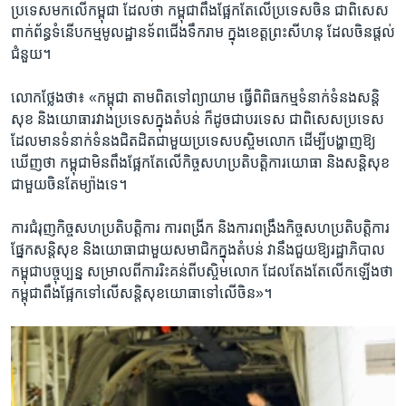
ប្រទេស​មក​លើ​កម្ពុជា​ ដែល​ថា​ កម្ពុជា​ពឹង​ផ្អែក​តែ​លើ​ប្រទេស​ចិន ​ជា​ពិសេស​
ពាក់​ព័ន្ធ​ទំនើប​កម្ម​មូលដ្ឋាន​ទ័ព​ជើង​ទឹក​រាម ​ក្នុង​ខេត្ត​ព្រះសីហនុ​ ដែល​ចិន​ផ្តល់​
ជំនួយ។​
លោក​ថ្លែង​ថា៖ ​«កម្ពុជា ​តាម​ពិត​ទៅ​ព្យាយាម ​ធ្វើ​ពិពិធ​កម្ម​ទំនាក់​ទំនង​សន្តិ
សុខ​ និង​យោធា​រវាង​ប្រទេស​ក្នុង​តំបន់​ ក៏ដូច​ជា​បរទេស​ ជា​ពិសេស​ប្រទេស​
ដែល​មាន​ទំនាក់​ទំនង​ជិត​ដិត​ជាមួយ​ប្រទេស​បស្ចិម​លោក ​ដើម្បី​បង្ហាញ​ឱ្យ​
ឃើញ​ថា​ កម្ពុជា​មិន​ពឹង​ផ្អែក​តែ​លើ​កិច្ច​សហ​ប្រតិបត្តិ​ការ​យោធា ​និង​សន្តិ​សុខ​
ជាមួយ​ចិន​តែ​ម្យ៉ាង​ទេ។ ​
ការ​ជំរុញ​កិច្ច​សហ​ប្រតិបត្តិ​ការ​ ការ​ពង្រីក ​និង​ការ​ពង្រឹង​កិច្ច​សហ​ប្រតិបត្តិ​ការ​
ផ្នែក​សន្តិសុខ​ និង​យោធា​ជាមួយ​សមាជិក​ក្នុង​តំបន់​ វា​នឹង​ជួយ​ឱ្យ​រដ្ឋាភិបាល​
កម្ពុជា​បច្ចុប្បន្ន ​សម្រាលពី​ការ​រិះគន់​ពី​បស្ចិម​លោក ​ដែល​តែង​តែ​លើក​ឡើង​ថា​
កម្ពុជា​ពឹង​ផ្អែក​ទៅ​លើ​សន្តិសុខ​យោធា​ទៅ​លើ​ចិន»។​