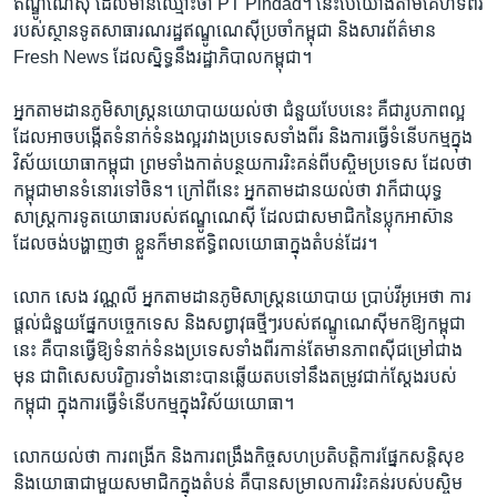
ឥណ្ឌូណេស៊ី​ ដែល​មាន​ឈ្មោះ​ថា​ PT Pindad។​ ​នេះ​បើ​យោង​តាម​គេហ​ទំព័រ​
របស់​ស្ថានទូត​សាធារណ​រដ្ឋ​ឥណ្ឌូណេស៊ី​ប្រចាំ​កម្ពុជា​ និង​សារ​ព័ត៌មាន ​
Fresh News ​ដែល​ស្និទ្ធ​នឹង​រដ្ឋាភិបាល​កម្ពុជា។​
អ្នក​តាម​ដាន​ភូមិ​សាស្ត្រ​នយោបាយ​យល់​ថា​ ជំនួយ​បែប​នេះ​ គឺ​ជា​រូប​ភាព​ល្អ​
ដែល​អាច​បង្កើត​ទំនាក់​ទំនង​ល្អ​រវាង​ប្រទេស​ទាំង​ពីរ​ និង​ការ​ធ្វើ​ទំនើប​កម្ម​ក្នុង​
វិស័យ​យោធា​កម្ពុជា​ ​ព្រម​ទាំង​កាត់​បន្ថយ​ការ​រិះ​គន់​ពី​បស្ចិម​ប្រទេស ​ដែល​ថា​
កម្ពុជា​មាន​ទំនោរ​ទៅ​ចិន។ ​ក្រៅ​ពី​នេះ ​អ្នក​តាម​ដាន​យល់​ថា ​វា​ក៏​ជា​យុទ្ធ​
សាស្ត្រ​ការទូត​យោធា​របស់​ឥណ្ឌូណេស៊ី​ ដែល​ជា​សមាជិក​នៃ​ប្លុក​អាស៊ាន​
ដែល​ចង់​បង្ហាញ​ថា ​ខ្លួន​ក៏​មាន​ឥទ្ធិពល​យោធា​ក្នុង​តំបន់​ដែរ។​
លោក ​សេង វណ្ណលី ​អ្នក​តាម​ដាន​ភូមិសាស្ត្រ​នយោបាយ ​ប្រាប់​វីអូអេ​ថា ​ការ​
ផ្តល់​ជំនួយ​ផ្នែក​បច្ចេក​ទេស ​និង​សព្វាវុធ​ថ្មីៗ​របស់​ឥណ្ឌូណេស៊ី​មក​ឱ្យ​កម្ពុជា​
នេះ ​គឺ​បាន​ធ្វើ​ឱ្យ​ទំនាក់​ទំនង​ប្រទេស​ទាំង​ពីរ​កាន់​តែ​មាន​ភាព​ស៊ី​ជម្រៅ​ជាង​
មុន​ ជាពិសេស​បរិក្ខារ​ទាំង​នោះ​បាន​ឆ្លើយ​តប​ទៅ​នឹង​តម្រូវ​ជាក់​ស្តែង​របស់​
កម្ពុជា ​ក្នុង​ការ​ធ្វើ​ទំនើប​កម្ម​ក្នុង​វិស័យ​យោធា។ ​
លោក​យល់​ថា ​ការ​ពង្រីក ​និង​ការ​ពង្រឹង​កិច្ច​សហ​ប្រតិបត្តិ​ការ​ផ្នែក​សន្តិ​សុខ ​
និង​យោធា​ជាមួយ​សមាជិក​ក្នុង​តំបន់ ​គឺ​បាន​សម្រាល​ការ​រិះគន់​របស់​បស្ចិម​