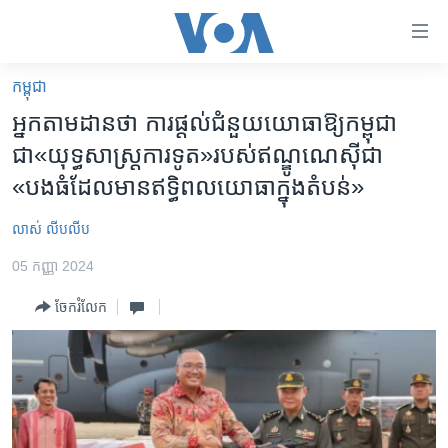
ភ្ជាប់​
ទៅ​
គេហទំព័រ​
កម្ពុជា
កម្ពុជា
ទាក់ទង
អ្នក​តាមដាន​ថា ការ​ផ្តល់​ជំនួយ​យោធា​ឱ្យ​កម្ពុជា​
រំលង​
អន្តរជាតិ
ជា«យុទ្ធសាស្រ្ត​ការ​ទូត»​របស់​ឥណ្ឌូណេស៊ី​​ជា​
និង​
អាមេរិក
«បងធំ​ដែល​មាន​ឥទ្ធិពល​យោធា​ក្នុង​តំបន់»
ចូល​
ទៅ​​
ចិន
លាស់ លីបលីប
ទំព័រ​
ហេឡូវីអូអេ
ព័ត៌មាន​​
05 កញ្ញា 2024
តែ​
កម្ពុជាច្នៃប្រតិដ្ឋ
ម្តង
ចែករំលែក
ព្រឹត្តិការណ៍ព័ត៌មាន
រំលង​
និង​
ទូរទស្សន៍ / វីដេអូ​
ចូល​
វិទ្យុ / ផតខាសថ៍
ទៅ​
ទំព័រ​
កម្មវិធីទាំងអស់