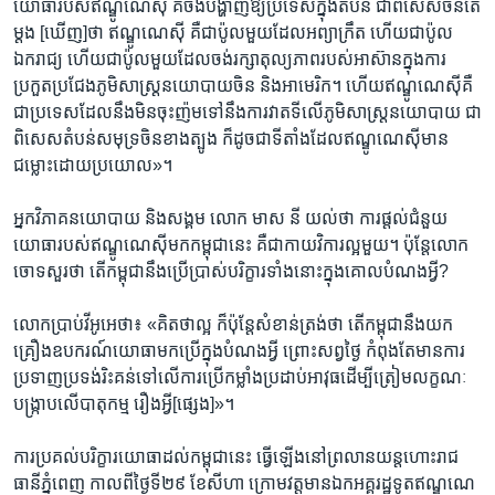
យោធា​របស់​ឥណ្ឌូណេស៊ី ​គឺ​ចង់​បង្ហាញ​ឱ្យ​ប្រទេស​ក្នុង​តំបន់​ ជាពិសេស​ចិន​តែ​
ម្តង ​[ឃើញ]​ថា​ ឥណ្ឌូណេស៊ី ​គឺ​ជា​ប៉ូល​មួយ​ដែល​អព្យាក្រឹត ​ហើយ​ជា​ប៉ូល​
ឯករាជ្យ​ ហើយ​ជា​ប៉ូល​មួយ​ដែល​ចង់​រក្សា​តុល្យភាព​របស់​អាស៊ាន​ក្នុង​ការ​
ប្រកួត​ប្រជែង​ភូមិ​សាស្ត្រ​នយោបាយ​ចិន ​និង​អាមេរិក។ ​ហើយ​ឥណ្ឌូណេស៊ី​គឺ​
ជា​ប្រទេស​ដែល​នឹង​មិន​ចុះញ៉ម​ទៅ​នឹង​ការ​វាតទី​លើ​ភូមិ​សាស្ត្រ​នយោបាយ​ ជា
ពិសេស​តំបន់​សមុទ្រ​ចិន​ខាង​ត្បូង​ ក៏ដូច​ជា​ទីតាំង​ដែល​ឥណ្ឌូណេស៊ី​មាន​
ជម្លោះ​ដោយ​ប្រយោល»។​
អ្នក​វិភាគ​នយោបាយ​ និង​សង្គម​ លោក​ មាស នី​ យល់​ថា​ ការ​ផ្តល់​ជំនួយ​
យោធា​របស់​ឥណ្ឌូណេស៊ី​មក​កម្ពុជា​នេះ ​គឺ​ជា​កាយ​វិការ​ល្អ​មួយ។​ ប៉ុន្តែ​លោក​
ចោទ​សួរ​ថា​ តើ​កម្ពុជា​នឹង​ប្រើប្រាស់​បរិក្ខារ​ទាំង​នោះ​ក្នុង​គោល​បំណង​អ្វី?​
លោក​ប្រាប់​វីអូអេ​ថា៖ ​«គិត​ថា​ល្អ ​ក៏​ប៉ុន្តែ​សំខាន់​ត្រង់​ថា​ តើ​កម្ពុជា​នឹង​យក​
គ្រឿង​ឧបករណ៍​យោធា​មក​ប្រើ​ក្នុង​បំណង​អ្វី ​ព្រោះ​សព្វ​ថ្ងៃ ​កំពុង​តែ​មាន​ការ​
ប្រទាញ​ប្រទង់​រិះគន់​ទៅ​លើការ​ប្រើ​កម្លាំង​ប្រដាប់​អាវុធ​ដើម្បី​ត្រៀម​លក្ខណៈ​
បង្ក្រាប​លើ​បាតុកម្ម​ រឿង​អ្វី​[ផ្សេង]»។​
ការ​ប្រគល់​បរិក្ខារ​យោធា​ដល់​កម្ពុជា​នេះ​ ​ធ្វើ​ឡើង​នៅ​ព្រលាន​យន្ត​ហោះ​រាជ​
ធានី​ភ្នំពេញ ​កាល​ពី​ថ្ងៃទី​២៩ ​ខែ​សីហា ​ក្រោម​វត្តមាន​ឯកអគ្គ​រដ្ឋទូត​ឥណ្ឌូណេ