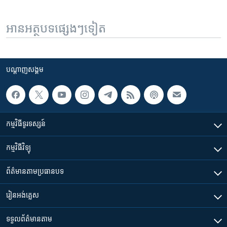
អានអត្ថបទផ្សេងៗទៀត
បណ្តាញ​សង្គម
កម្មវិធី​ទូរទស្សន៍
កម្មវិធី​វិទ្យុ
ព័ត៌មាន​តាមប្រធានបទ​
រៀន​​អង់គ្លេស
ទទួល​ព័ត៌មាន​តាម