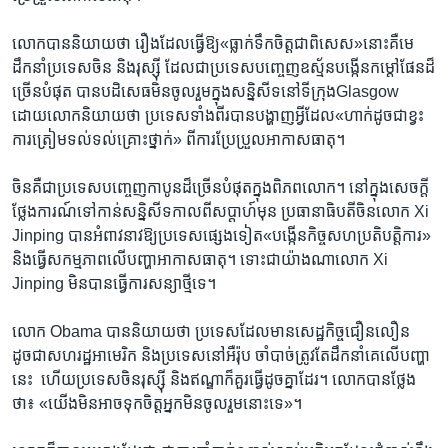
លោក​បាន​និយាយ​ថា​ រឿង​ដែល​ធ្វើ​ឱ្យ​«ធ្លាក់​ទឹក​ចិត្ត​ជា​ពិសេស»​នោះ​គឺ​មេ
ដឹកនាំ​ប្រទេស​ចិន​ និង​រុស្ស៊ី​ ដែល​ជា​ប្រទេស​បញ្ចេញ​ឧស្ម័ន​បង្កើន​កម្តៅ​ផែន​ដ៏​
ច្រើន​បំផុត​ បាន​បដិសេធ​មិន​ចូលរួម​ក្នុង​សន្និសីទ​នៅ​ទីក្រុង​Glasgow​
ដោយ​លោក​និយាយ​ថា​ ប្រទេស​ទាំងពីរ​បាន​បង្ហាញ​អ្វី​ដែល​«ហាក់ដូច​ជា​ខ្វះ​
ការ​ត្រៀម​ទល់ទល់​គ្រោះថ្នាក់»​ ពី​ការ​ប្រែប្រួល​អាកាស​ធាតុ។​
ចិន​គឺ​ជា​ប្រទេស​បញ្ចេញ​កាបូន​ដ៏​ច្រើន​បំផុត​ក្នុង​ពិភពលោក។​ នៅ​ក្នុង​សេចក្តី​
ថ្លែង​ការណ៍​ទៅ​កាន់​សន្និសីទ​កាលពី​សប្តាហ៍​មុន​ ប្រធានាធិបតី​ចិន​លោក​ Xi
Jinping ​បាន​អំពាវនាវ​ឱ្យ​ប្រទេស​ផ្សេង​ទៀត​«បង្កើន​កិច្ច​សហ​ប្រតិបត្តិការ»​
និង​ធ្វើ​សកម្មភាព​លើ​បញ្ហា​អាកាសធាតុ។ ​ទោះជាយ៉ាងណា​លោក ​Xi
Jinping ​មិន​បាន​ធ្វើ​ការ​សន្យា​ថ្មី​ទេ។​
លោក Obama ​បាន​និយាយ​ថា ​ប្រទេស​ដែល​មាន​សេដ្ឋកិច្ច​ជឿនលឿន ​
ដូចជា​សហ​រដ្ឋ​អាមេរិក​ និង​ប្រទេស​នៅ​អឺរ៉ុប​ ចាំបាច់​ត្រូវតែ​ដឹកនាំ​គេ​លើ​បញ្ហា​
នេះ ​ ហើយ​ប្រទេស​ចិន​រុស្ស៊ី ​និង​ឥណ្ឌា​ក៏​គួរ​ធ្វើ​ដូច​គ្នា​ដែរ។ លោក​បាន​ថ្លែង​
ថា៖ ​«យើង​មិន​អាច​ទុក​ចិត្ត​អ្នក​មិន​ចូល​រួម​នោះ​ទេ»។