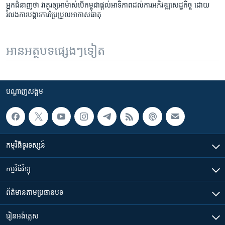
អ្នកជំនាញ​ថា វា​គួរ​ឲ្យ​អាម៉ាស់​បើ​កម្ពុជា​ផ្តល់​អាទិភាព​ដល់​ការអភិវឌ្ឍ​សេដ្ឋកិច្ច ដោយ​
រំលង​ការបង្ការ​ការប្រែប្រួល​អាកាសធាតុ
អានអត្ថបទផ្សេងៗទៀត
បណ្តាញ​សង្គម
កម្មវិធី​ទូរទស្សន៍
កម្មវិធី​វិទ្យុ
ព័ត៌មាន​តាមប្រធានបទ​
រៀន​​អង់គ្លេស