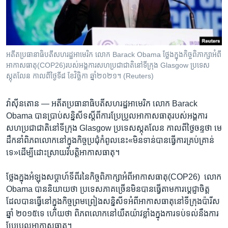
រចនា
សម្ព័ន្ធ​
Khmer English
រំលង​
និង​
បណ្តាញ​សង្គម
ចូល​
អតីត​ប្រធានាធិបតី​សហ​រដ្ឋ​អាមេរិក​ លោក​ Barack Obama​ ថ្លែង​ក្នុង​​កិច្ច​ពិភាក្សា​អំពី​
ទៅ​
អាកាសធាតុ​(COP26)របស់​អង្គការ​សហ​ប្រជាជាតិ​នៅ​ទីក្រុង ​Glasgow ​ប្រទេស​
កាន់​
ស្កុតលែន កាលពីថ្ងៃទី៨ ខែវិច្ឆិកា ឆ្នាំ២០២១។ (Reuters)
ទំព័រ​
ភាសា
ស្វែង​
វ៉ាស៊ីនតោន —
អតីត​ប្រធានាធិបតី​សហ​រដ្ឋ​អាមេរិក​ លោក​ Barack
រក
Obama​ បាន​ប្រាប់​សន្និសីទ​ស្តីពី​ការ​ប្រែប្រួល​អាកាសធាតុ​របស់​អង្គការ​
សហ​ប្រជាជាតិ​នៅ​ទីក្រុង ​Glasgow ​ប្រទេស​ស្កុតលែន ​កាលពី​ថ្ងៃចន្ទ​ថា​ មេ​
ដឹកនាំ​ពិភពលោក​នៅ​ក្នុង​កិច្ច​ប្រជុំ​កំពូល​នេះ​«មិនទាន់​បាន​ធ្វើការ​គ្រប់គ្រាន់​
ទេ»​ដើម្បី​ដោះស្រាយ​វិបត្តិ​អាកាសធាតុ។​
ថ្លែង​ក្នុង​អំឡុង​សប្តាហ៍​ទីពីរ​នៃ​កិច្ច​ពិភាក្សា​អំពី​អាកាសធាតុ​(COP26) ​ លោក​
Obama បាន​និយាយ​ថា​ ប្រទេស​ភាគ​ច្រើន​មិន​បាន​ធ្វើ​តាម​ការ​ប្តេជ្ញាចិត្ត​
ដែល​បាន​ធ្វើ​នៅ​ក្នុង​កិច្ច​ព្រមព្រៀង​សន្និសីទ​អំពី​អាកាសធាតុ​នៅ​ទីក្រុង​ប៉ារីស​
ឆ្នាំ ​២០១៥​ទេ​ ហើយ​ថា​ ពិភពលោក​នៅ​យឺតយ៉ាវ​ខ្លាំង​ក្នុង​ការ​ទប់​ទល់​នឹង​ការ​
ប្រែប្រួល​អាកាសធាតុ។​