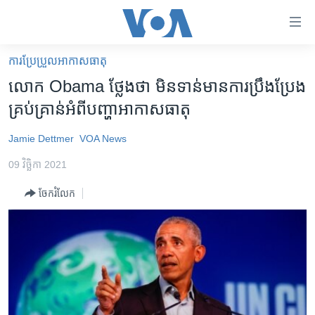
ភ្ជាប់​
ទៅ​
គេហទំព័រ​
ការប្រែប្រួលអាកាសធាតុ
កម្ពុជា
ទាក់ទង
លោក​ Obama​ ថ្លែងថា ​មិនទាន់​មាន​ការ​ប្រឹងប្រែង​
រំលង​
អន្តរជាតិ
គ្រប់គ្រាន់​អំពី​បញ្ហា​អាកាសធាតុ
និង​
អាមេរិក
ចូល​
Jamie Dettmer
VOA News
ទៅ​​
ចិន
ទំព័រ​
09 វិច្ឆិកា 2021
ហេឡូវីអូអេ
ព័ត៌មាន​​
ចែករំលែក
តែ​
កម្ពុជាច្នៃប្រតិដ្ឋ
ម្តង
ព្រឹត្តិការណ៍ព័ត៌មាន
រំលង​
និង​
ទូរទស្សន៍ / វីដេអូ​
ចូល​
វិទ្យុ / ផតខាសថ៍
ទៅ​
ទំព័រ​
កម្មវិធីទាំងអស់