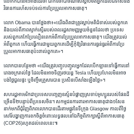
លោក​ក៏បាន​អះអាង​ដែរ​ថា​ ជា​ការ​ចាំបាច់​ណាស់​ស្តាប់​មតិ​អ្នក​ដែល​ជំទាស់​នឹង​
វិធានការ​រហ័ស​ទប់ទល់​ការ​ប្រែប្រួល​អាកាសធាតុ។​
លោក​ Obama បាន​ថ្លែង​ថា៖«យើង​ពិតជា​ត្រូវ​ស្តាប់​មតិ​ជំទាស់​របស់​ពួកគេ​
និង​យល់​ពី​ភាព​ស្ទាក់ស្ទើរ​របស់​ពលរដ្ឋ​សាមញ្ញ​មួយ​ចំនួន​ដែល​ថា​ ប្រទេស​
របស់​ពួកគេ​កែប្រែ​លឿន​ពេក​អំពី​ការ​ប្រែប្រួល​អាកាសធាតុ។ ​យើង​ត្រូវ​យល់​
អំពី​ពួកគេ​ ហើយ​ធ្វើ​ការជាមួយ​ពួកគេ​ដើម្បី​កុំ​ឱ្យ​វិធានការ​ធ្ងន់ធ្ងរ​អំពី​ការ​ប្រែ
ប្រួល​អាកាសធាតុ​ប៉ះពាល់​ពួកគេ»។
លោក​បាន​បន្ថែម​ថា «យើង​ត្រូវ​បញ្ចុះ​បញ្ចូល​អ្នក​ដែល​បើក​ឡាន​ទៅ​ធ្វើការ​នៅ​
រោងចក្រ​រាល់ថ្ងៃ ​ដែល​មិន​អាច​ទិញ​រថយន្ត​ Tesla ​ហើយ​ប្រហែល​មិន​អាច​
បង់​ថ្លៃជួល​ផ្ទះ ​ឬ​ចិញ្ចឹម​គ្រួសារបាន​ ប្រសិន​បើ​សាំង​ឡើង​ថ្លៃ»។​
សហរដ្ឋ​អាមេរិក​ជា​ប្រទេស​បញ្ចេញ​ឧស្ម័ន​បំផ្លាញ​ស្រទាប់​អូហ្សូន​របស់​ផែនដី​
ច្រើន​ទី២​បន្ទាប់​ពី​ប្រទេស​ចិន។​ សកម្មជន​ការពារ​អាកាសធាតុ​ជាង​១សែន​
នាក់​មកពី​ជុំវិញ​ពិភពលោក​បាន​ដើរ​តាម​ផ្លូវ​នៃ​ទីក្រុង ​Glasgow​ កាលពី​ថ្ងៃ
សៅរ៍​បង្ហាញ​ការខកចិត្ត​ចំពោះ​លទ្ធផល​នៅ​ឯ​កិច្ច​ពិភាក្សា​ស្តីពី​អាកាសធាតុ ​
(COP26)​រហូតដល់​ពេល​នេះ៕​