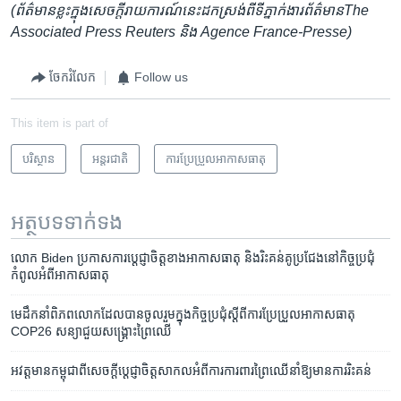
(ព័ត៌មាន​ខ្លះ​ក្នុង​សេចក្តី​រាយ​ការណ៍​នេះ​ដក​ស្រង់​ពី​ទីភ្នាក់ងារ​ព័ត៌មាន​The
Associated Press Reuters និង Agence France-Presse)
ចែករំលែក
Follow us
This item is part of
បរិស្ថាន
អន្តរជាតិ
ការប្រែប្រួលអាកាសធាតុ
អត្ថបទ​ទាក់ទង
លោក Biden ប្រកាស​ការប្តេជ្ញា​ចិត្ត​ខាង​អាកាសធាតុ និង​រិះគន់​គូប្រជែង​នៅ​កិច្ចប្រជុំ​
កំពូល​អំពី​អាកាសធាតុ
មេដឹកនាំ​ពិភពលោក​ដែល​បាន​ចូលរួម​ក្នុង​កិច្ចប្រជុំ​ស្តីពី​ការប្រែប្រួល​អាកាសធាតុ
COP26 សន្យា​ជួយ​សង្គ្រោះ​ព្រៃឈើ
អវត្តមាន​កម្ពុជា​ពី​សេចក្ដី​ប្ដេជ្ញា​ចិត្ត​សាកល​អំពី​ការ​ការពារ​ព្រៃឈើ​នាំ​ឱ្យ​មាន​ការ​រិះគន់