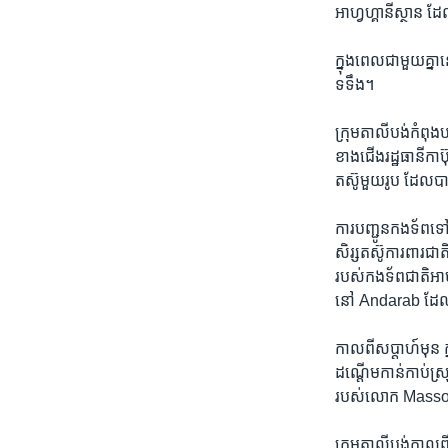
អាហ្វហ្គានីស្ថាន​ ដែល
ក្នុងពេល​ជាមួយ​គ្នា
ទទឹង។
ក្រុម​តាលីបង់​កំពុង​ប
ខាង​ជើង​រដ្ឋធានី​កាប
តស៊ូ​មួយ​រូប​ ដែល​បាន
ការ​បញ្ជូន​កងទ័ព​ទៅ​កា
សិរ្ស​តស៊ូ​ការពារ
របស់​កង​ទ័ព​ជាតិ​អាហ
នៅ​ Andarab ​ដែល​ជ
កាល​ពី​សប្តាហ៍​មុន​ 
ដណ្តើម​កាន់​កាប់​ស្រ
របស់​លោក​ Masso
ក្រុម​តាលីបង់​កាល​ពី