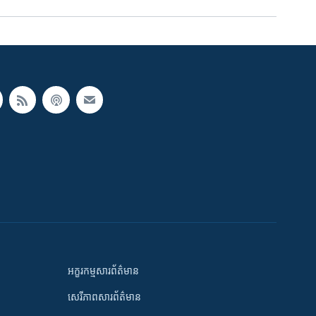
អក្ខរកម្មសារព័ត៌មាន
សេរីភាពសារព័ត៌មាន