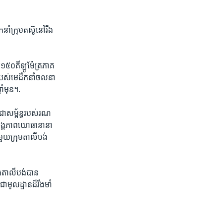
ំ​ក្រុម​តស៊ូ​នៅ​រឹង
យ​១៥០​គីឡូម៉ែត្រ​ភាគ​
​របស់​មេ​ដឹកនាំ​ចលនា​
ំ​មុន។​.
ល​ជា​សម្ព័ន្ធ​របស់​រណ
ង្គភាព​យោធា​នានា​
មួយ​ក្រុម​តាលីបង់​
ំង​តាលីបង់​បាន​
​មូលដ្ឋាន​ដ៏​រឹងមាំ​
៕