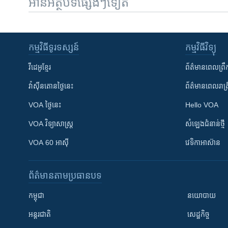
អានអត្ថបទផ្សេងៗទៀត
កម្មវិធី​ទូរទស្សន៍
កម្មវិធី​វិទ្យុ
វីដេអូ​ខ្មែរ
ព័ត៌មាន​ពេល​ព្រឹ
វ៉ាស៊ីនតោន​ថ្ងៃ​នេះ
ព័ត៌មាន​​ពេល​រាត្រ
VOA ថ្ងៃនេះ
Hello VOA
VOA ​វិទ្យាសាស្ត្រ
សំឡេង​ជំនាន់​ថ្មី
VOA 60 អាស៊ី
វេទិកា​អាស៊ាន
ព័ត៌មាន​តាមប្រធានបទ​
កម្ពុជា
នយោបាយ
អន្តរជាតិ
សេដ្ឋកិច្ច