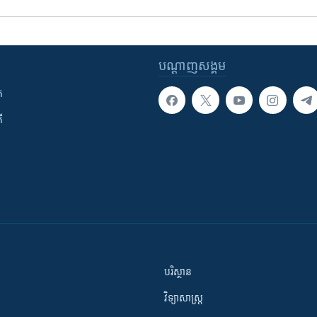
បណ្តាញ​សង្គម
ក
ី
បរិស្ថាន
វិទ្យាសាស្រ្ត