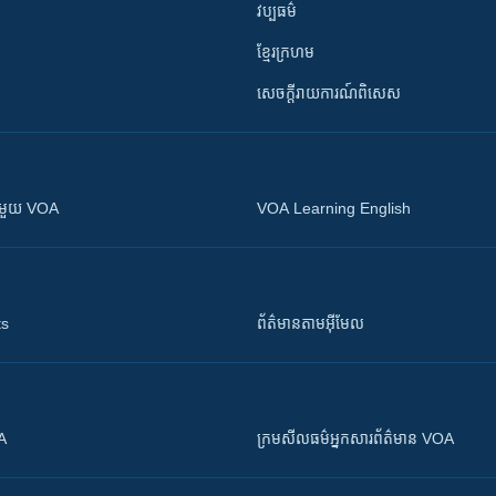
វប្បធម៌
ខ្មែរក្រហម
សេចក្តីរាយការណ៍ពិសេស
ស​​ជាមួយ VOA
VOA Learning English
ts
ព័ត៌មាន​តាម​អ៊ីមែល
OA
ក្រម​​​សីលធម៌​​​អ្នក​​​សារព័ត៌មាន VOA