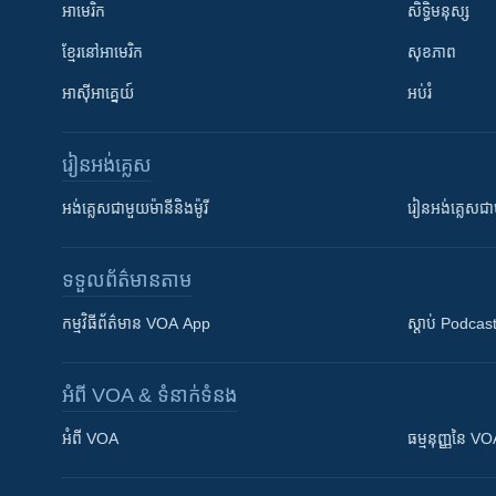
អាមេរិក
សិទ្ធិមនុស្ស
ខ្មែរ​នៅអាមេរិក
សុខភាព
អាស៊ីអាគ្នេយ៍
អប់រំ
រៀន​​អង់គ្លេស
អង់គ្លេស​ជាមួយ​ម៉ានី​និង​ម៉ូរី
រៀន​​​​​​អង់គ្លេ
ទទួល​ព័ត៌មាន​តាម
កម្មវិធី​ព័ត៌មាន VOA App
ស្តាប់ Podcas
អំពី​ VOA & ទំនាក់ទំនង
អំពី​ VOA
ធម្មនុញ្ញ​នៃ V