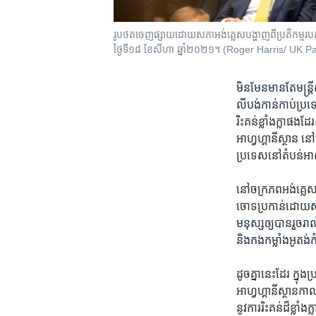
រូបថត​ចេញ​ផ្សាយ​ដោយ​សភា​អង់គ្លេស​បង្ហាញ​ពី​ប្រតិកម្ម​របស
ថ្ងៃទី១៨ ខែសីហា ឆ្នាំ២០២១។ (Roger Harris/ UK 
មិន​មែន​មាន​តែ​មន្ត្
លីបង់កាន់​កាប់​ប្រទេស
រិះគន់​ខ្លាំង​ក្លា​ផង
អាហ្វហ្គានីស្ថាន​ 
ប្រទេសនៅ​តំបន់​អាស
នៅ​ចក្រភព​អង់គ្លេស​ ​
ចោទ​ប្រកាន់​ដោយ​សម
មនុស្សឲ្យ​បាន​រួច​រ
និង​កង​កម្លាំង​អូតង់
ដូច​គ្នា​នេះ​ដែរ ​ក្ន
អាហ្វហ្គានីស្ថាន​កា
នូវ​ការ​រិះគន់​ដ៏​ខ្ល