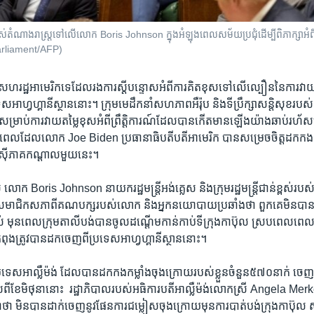
់​តំណាងរាស្ត្រ​ទៅ​លើ​លោក Boris Johnson ក្នុង​អំឡុងពេល​សម័យ​ប្រជុំ​ដើម្បី​ពិភាក្សា​អំពី​ក
Parliament/AFP)
រី​សហ​រដ្ឋ​អាមេរិកទេ​ដែល​រង​ការ​ស្តី​បន្ទោស​អំពី​ការ​គិត​ខុស​ទៅ​លើ​ល្បឿន​នៃ​ការវា
​អាហ្វហ្គានីស្ថាន​នោះ។​ ​ក្រុម​មេដឹកនាំ​សហភាព​អឺរ៉ុប​ និង​ទី​ប្រឹក្សា​សន្តិសុខរបស់​
​ដែរ​សម្រាប់​ការ​វាយ​តម្លៃ​ខុស​អំពីព្រឹត្តិ​ការណ៍​ដែល​បាន​កើត​មាន​ឡើង​យ៉ាង​ឆាប់​រហ័ស​
នៅ​ពេល​ដែល​លោក​ Joe Biden​ ប្រធានាធិបតីបតី​អាមេរិក ​បាន​សម្រេច​ចិត្ត​ដក​កង​
៊ី​ភាគ​កណ្តាល​មួយ​នេះ។​ ​
លោក​ Boris Johnson ​នាយករដ្ឋមន្ត្រី​អង់គ្លេស​ និង​ក្រុម​រដ្ឋមន្ត្រី​ជាន់​ខ្ពស់​របស់
ាជិក​សភា​ពី​គណបក្ស​របស់លោក​ ​និង​អ្នក​នយោបាយ​ប្រឆាំង​ថា​ ពួកគេ​មិន​បាន​ធ្
ាល់​ មុន​ពេល​ក្រុម​តាលីបង់​បាន​ចូលដណ្តើម​កាន់​កាប់​ទីក្រុង​កាប៊ុល​ ស្រប​ពេល​ពេល
​កំពុង​ត្រូវ​បាន​ដក​ចេញ​ពី​ប្រទេសអាហ្វហ្គានីស្ថាន​នោះ។​
ុង​ប្រទេស​អាល្លឺម៉ង់​ ដែល​បាន​ដក​កង​កម្លាំងចុង​ក្រោយ​របស់​ខ្លួន​ចំនួន​៥៧០​នាក់​ ​ចេញ
ល​ពី​ខែ​មិថុនា​នោះ​ ​ រដ្ឋាភិបាល​របស់​អធិការបតីអាល្លឺម៉ង់​លោក​ស្រី​ Angela Merk
ាំង​ក្លា​ថា​ មិន​បានដាក់​ចេញ​នូវ​ផែន​ការ​ជម្លៀស​ចុង​ក្រោយមុន​ការ​បាត់បង់​ក្រុង​កាប៊ុល 