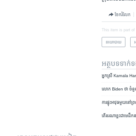
ចែករំលែក
This item is part of
នយោបាយ
អ
អត្ថបទ​ទាក់
អ្នកស្រី​ Kamala Harris 
លោក Biden ​ថា ​ចំនួន​អ្នក
ការ​ផ្ទុះអាវុធ​​មួយ​នៅ​
តើ​នរណា​ខ្លះ​ជា​មេដឹកន