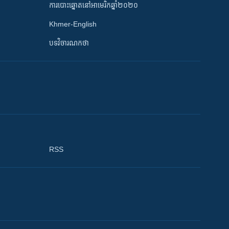
ការបោះឆ្នោតនៅអាមេរិកឆ្នាំ២០២០
Khmer-English
បទវិចារណកថា
RSS