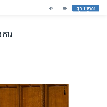
ផ្សាយផ្ទាល់
​ការ​