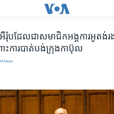
​អឺរ៉ុប​ដែល​ជា​សមាជិក​អង្គការ​អូតង់​រង
ោះ​​​ការ​បាត់​បង់​ក្រុង​កាប៊ុល
OA News