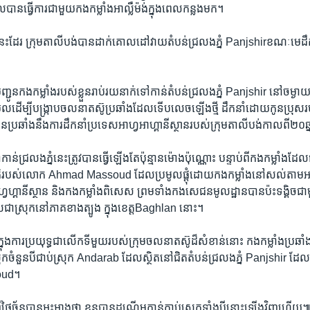
​បាន​ធ្វើ​ការ​ជា​មួយ​កង​កម្លាំង​អាល្លឺម៉ង់​ក្នុង​ពេល​កន្លង​មក។
នេះដែរ​ ក្រុម​តាលីបង់បានដាក់​គោលដៅ​វាយ​តំបន់​ជ្រលង​ភ្នំ ​Panjshir​ខណៈ​មេដឹកនា
ញ្ជូន​កង​កម្លាំង​របស់​ខ្លួន​រាប់​រយនាក់​ទៅ​កាន់​តំបន់​ជ្រលង​ភ្នំ ​Panjshir​ នៅ​ចម្ងា
៊ុលដើម្បី​បង្ក្រាប​ចលនា​តស៊ូ​ប្រឆាំង​ដែល​ទើប​លេច​ឡើង​ថ្មី​ ​ដឹកនាំ​ដោយ​កូន​ប្រុស
​ប្រឆាំង​នឹង​ការ​ដឹកនាំ​ប្រទេស​អាហ្វអាហ្គានីស្ថាន​របស់​ក្រុម​តាលីបង់​កាល​ពី​២០​ឆ្នា
ន់​ជ្រលង​ភ្នំ​នេះ​ត្រូវ​បាន​ធ្វើ​ឡើង​តែ​ប៉ុន្មាន​ម៉ោង​ប៉ុណ្ណោះ​ បន្ទាប់​ពី​កង​កម្លាំងដែ
​ជាតិ​របស់​លោក ​Ahmad Massoud ​ដែលប្រមូលផ្តុំ​ដោយ​កងកម្លាំង​នៅ​សល់​តាម​អ
្វហ្គានីស្ថាន​ និង​កង​កម្លាំង​ពិសេស​ ព្រម​ទាំង​កង​សេជន​មូលដ្ឋាន​បាន​ប៉ះទង្គិច​ជា​
ាស្រុក​នៅ​ភាគ​ខាង​ត្បូង​ ក្នុង​ខេត្ត​Baghlan នោះ។​
​ក្នុង​ការ​ប្រយុទ្ធ​ជា​លើក​ទីមួយ​របស់​ក្រុម​ចលនា​តស៊ូ​ដ៏​សំខាន់​នោះ កងកម្លាំង​ប្រឆា
ុក​ចំនួន​បី​ជាប់​ស្រុក ​Andarab ​ដែល​ស្ថិត​នៅ​ជិត​តំបន់​ជ្រលង​ភ្នំ ​Panjshir ដែល​ជា
ud។​
​ថ្ងៃ​ច័ន្ទ​បាន​អះ​អាង​ថា​ ខ្លួន​បាន​ដណ្តើម​កាន់​កាប់​ស្រុក​ទាំង​បី​នោះ​ឡើង​វិញ​ហើយ