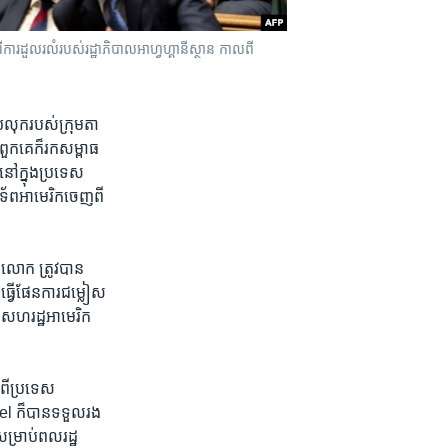
ារ​ដួលរលំ​របស់​រដ្ឋាភិបាល​អាហ្វហ្គានីស្ថាន​ កាលពី​
យ​លុក​របស់​ក្រុមតា
ពួក​គេក៏​រក​សម្ពាធ​
នៅ​ក្នុង​ប្រទេស​
ទ័ពអាមេរិក​ចេញ​ពី​
​លោក​ ត្រូវ​បាន​
វើ​ផែន​ការ​ជម្លៀស​
សហ​រដ្ឋ​អាមេរិក​
​ពី​ប្រទេស​
el ក៏​បាន​ទទួល​រង​
​សម្រាប់​ពលរដ្ឋ​