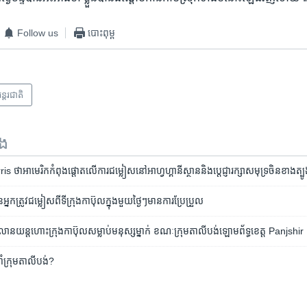
Follow us
បោះពុម្ព
ន្តរជាតិ
ទង
​​ថា​អាមេរិក​​កំពុង​ផ្តោត​លើ​ការ​ជម្លៀស​នៅ​អាហ្វហ្គានីស្ថាន​​និង​ប្តេជ្ញា​រក្សា​សមុទ្រ​ចិន​ខាងត្បូ
​​ត្រូវ​ជម្លៀស​ពី​ទីក្រុង​កាប៊ុល​​ក្នុង​មួយ​ថ្ងៃៗ​មាន​ការ​ប្រែប្រួល
ព្រលាន​យន្តហោះ​ក្រុង​កាប៊ុល​សម្លាប់​មនុស្ស​ម្នាក់​ ខណៈ​ក្រុម​តាលីបង់​​ឡោម​ព័ទ្ធ​​ខេត្ត Panjshir
ាំ​ក្រុម​តាលីបង់?