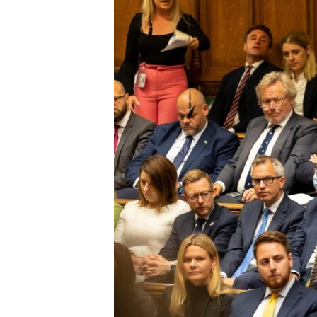
រចនា
សម្ព័ន្ធ​
រំលង​
និង​
ចូល​
ទៅ​
កាន់​
ទំព័រ​
ស្វែង​
រក