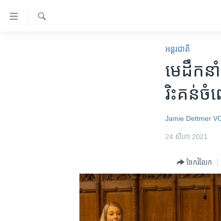
ភ្ជាប់​
ទៅ​
គេហទំព័រ​
ស្វែង​
កម្ពុជា
រក
អន្តរជាតិ
ទាក់ទង
អន្តរជាតិ
មេដឹកនាំ​
រំលង​
និង​
អាមេរិក
រិះគន់​ចំព
ចូល​
ចិន
ទៅ​​
ទំព័រ​
ហេឡូវីអូអេ
Jamie Dettmer
V
ព័ត៌មាន​​
កម្ពុជាច្នៃប្រតិដ្ឋ
24 សីហា 2021
តែ​
ម្តង
ព្រឹត្តិការណ៍ព័ត៌មាន
ចែករំលែក
រំលង​
ទូរទស្សន៍ / វីដេអូ​
និង​
ចូល​
វិទ្យុ / ផតខាសថ៍
ទៅ​
កម្មវិធីទាំងអស់
ទំព័រ​