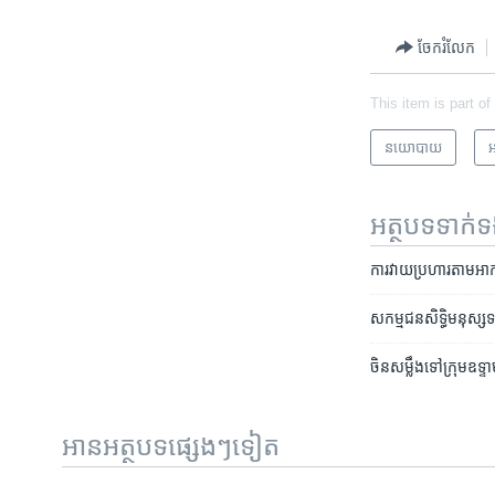
ចែករំលែក
This item is part of
នយោបាយ
អ
អត្ថបទ​ទាក់
ការ​វាយប្រហារ​​​​តាម​​អាកា
សកម្មជន​​សិទ្ធិ​មនុស្ស​​ទទូ
ចិន​សម្លឹង​ទៅ​ក្រុម​ឧទ្ទ
អានអត្ថបទផ្សេងៗទៀត