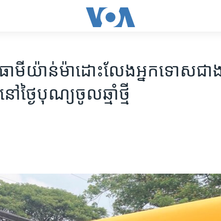
ា​មីយ៉ាន់ម៉ា​ដោះលែង​អ្នក​ទោស​ជ
ៅ​ថ្ងៃ​បុណ្យ​ចូល​ឆ្មាំ​ថ្មី