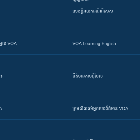
សេចក្តីរាយការណ៍ពិសេស
ស​​ជាមួយ VOA
VOA Learning English
ts
ព័ត៌មាន​តាម​អ៊ីមែល
OA
ក្រម​​​សីលធម៌​​​អ្នក​​​សារព័ត៌មាន VOA