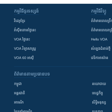
កម្មវិធី​ទូរទស្សន៍
កម្មវិធី​វិទ្យុ
វីដេអូ​ខ្មែរ
ព័ត៌មាន​ពេល​ព្រឹ
វ៉ាស៊ីនតោន​ថ្ងៃ​នេះ
ព័ត៌មាន​​ពេល​រាត្រ
VOA ថ្ងៃនេះ
Hello VOA
VOA ​វិទ្យាសាស្ត្រ
សំឡេង​ជំនាន់​ថ្មី
VOA 60 អាស៊ី
វេទិកា​អាស៊ាន
ព័ត៌មាន​តាមប្រធានបទ​
កម្ពុជា
នយោបាយ
អន្តរជាតិ
សេដ្ឋកិច្ច
អាមេរិក
សិទ្ធិមនុស្ស
ខ្មែរ​នៅអាមេរិក
សុខភាព