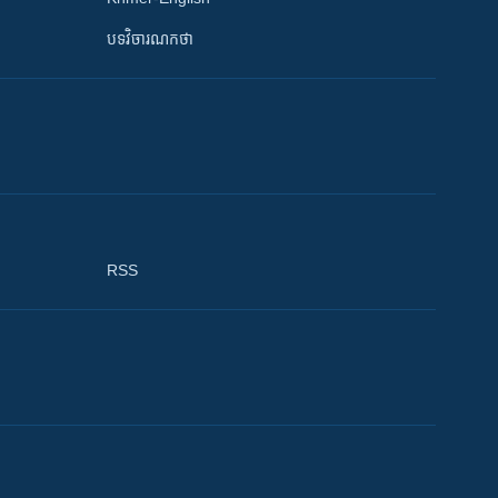
បទវិចារណកថា
RSS