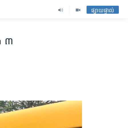
ផ្សាយផ្ទាល់
ាង ៣