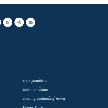
អក្ខរកម្មសារព័ត៌មាន
សេរីភាពសារព័ត៌មាន
ការបោះឆ្នោតនៅអាមេរិកឆ្នាំ២០២០
Khmer-English