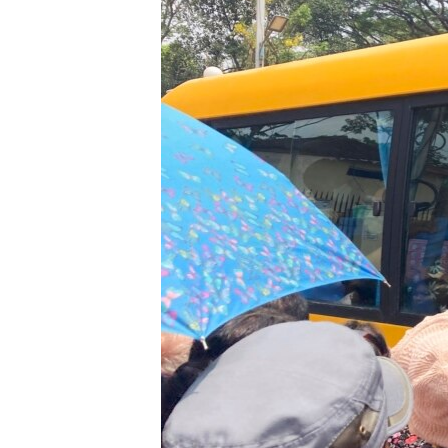
រចនា
សម្ព័ន្ធ​
រំលង​
និង​
ចូល​
ទៅ​
កាន់​
ទំព័រ​
ស្វែង​
រក