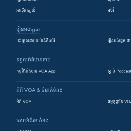
អាស៊ីអាគ្នេយ៍
អប់រំ
រៀន​​អង់គ្លេស
អង់គ្លេស​ជាមួយ​ម៉ានី​និង​ម៉ូរី
រៀន​​​​​​អង់គ្លេ
ទទួល​ព័ត៌មាន​តាម
កម្មវិធី​ព័ត៌មាន VOA App
ស្តាប់ Podcas
អំពី​ VOA & ទំនាក់ទំនង
អំពី​ VOA
ធម្មនុញ្ញ​នៃ V
គេហទំព័រ​​ទាក់ទង