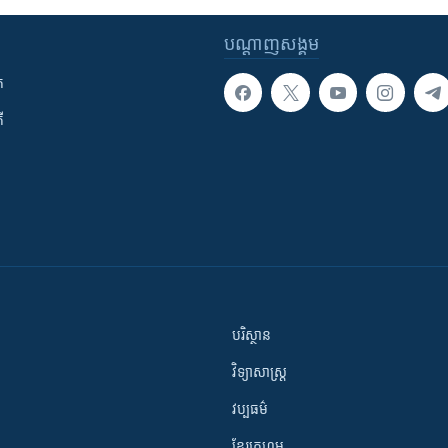
បណ្តាញ​សង្គម
ក
ី
បរិស្ថាន
វិទ្យាសាស្រ្ត
វប្បធម៌
ខ្មែរក្រហម