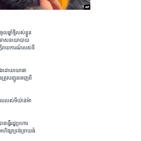
ាំ​ថ្មី​របស់​ខ្លួន
​អ្នក​ទោស​នយោបាយ​
្ដី​រាយការណ៍​របស់​ទី
ត​ឡើង​ដោយ​យោធា ​
ូវ​បញ្ជូន​ចេញ​ពី​
។
​របស់​មីយ៉ាន់ម៉ា​
ធ្វើ​រដ្ឋប្រហារ​
អហិង្សា​ទ្រង់ទ្រាយ​ធំ