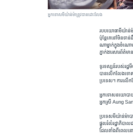
អ្នក​ទោស​មីយ៉ាន់ម៉ា​ត្រូវបាន​ដោះលែង
របប​យោធា​មីយ៉ាន់ម៉ា​
ប៉ុន្តែ​គេ​នៅ​មិន​ទា
ណា​ម្នាក់​ក្នុង​ចំណ
ភ្នាក់ងារ​សារព័ត៌ម
ទូរទស្សន៍​របស់​រដ្ឋ​
បាន​លើកលែង​ទោសអ្ន
ប្រទេស។ ការ​លើកលែង​
អ្នក​ទោស​នយោបាយ​ប្
អ្នកស្រី Aung San 
ប្រទេស​មីយ៉ាន់ម៉ា​ប
ផ្ដួល​រំលំ​រដ្ឋាភិបា
ដែល​តាំងពី​ពេល​នោះ​