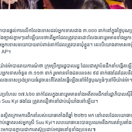
បាន​ផ្ដល់​ការ​លើកលែង​ទោស​ដល់​អ្នក​ទោស​ជាង ៣.០០០ នាក់​នៅ​ក្នុង​ថ្ងៃ​បុណ្យ​ចូល​ឆ្ន
ន់​ដឹង​ច្បាស់​ភ្លាមៗ​នៅ​ឡើយ​ទេ​ថា​តើ​អ្នក​ដែល​ត្រូវ​បាន​ដោះលែង​នោះ​រួម​មាន​ទាំង
ោម​អ្នក​ទោស​នយោបាយ​រាប់​ពាន់​នាក់​ដែល​ត្រូវ​បាន​ឃុំ​ខ្លួន។ នេះ​បើ​យោង​តាម​សេចក
ាន AP។
មីយ៉ាន់ម៉ា​បាន​រាយការណ៍​ថា ក្រុមប្រឹក្សា​រដ្ឋបាល​រដ្ឋ ដែល​ជា​ស្ថាប័ន​ដឹកនាំ​បង្កើ
ក​ទោស​ចំនួន ៣.១១៣ នាក់ រួម​មាន​ទាំង​ជន​បរទេស ៩៨ នាក់​ផង​ដែរ​ដែល​នឹង​ត្រ
ទោស​ទ្រង់ទ្រាយ​ធំ​ដូច​នេះ​គឺ​តែងតែ​ធ្វើ​ឡើង​នៅ​ចំ​ថ្ងៃ​បុណ្យ​ធំៗ​នៅ​មីយ៉ាន់ម៉ា
រហែល​ ១៧.៤៦០ នាក់​ដែល​ក្នុង​នោះ​រួម​មាន​ទាំង​អតីត​មេដឹកនាំ​រដ្ឋាភិបាល​ស៊ីវិល
Suu Kyi ផង​ដែរ ត្រូវ​គេ​ជឿ​ថា​នៅ​ជាប់​ឃុំឃាំង​នៅ​ឡើយ។
ាន​ស្ថិត​ក្រោម​ការ​ដឹកនាំ​របស់​យោធា​តាំងពី​ឆ្នាំ ២០២១ មក នៅ​ពេល​ដែល​យោធា​បាន​
ល​ជាប់​ឆ្នោត​របស់​អ្នកស្រី Suu Kyi។ របប​យោធា​នេះ​បាន​ប្រឈម​នឹង​ការ​តវ៉ា​ប្រឆាំង​
មក​បាន​ក្លាយជា​ការ​តស៊ូ​ប្រដាប់​អាវុធ​នៅ​ទូទាំង​ប្រទេស៕