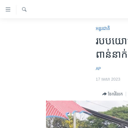
ភ្ជាប់​
ទៅ​
គេហទំព័រ​
ស្វែង​
កម្ពុជា
រក
អន្តរជាតិ
ទាក់ទង
អន្តរជាតិ
របប​យោធ
រំលង​
និង​
អាមេរិក
ពាន់​នាក់​ន
ចូល​
ចិន
ទៅ​​
ទំព័រ​
ហេឡូវីអូអេ
AP
ព័ត៌មាន​​
កម្ពុជាច្នៃប្រតិដ្ឋ
17 មេសា 2023
តែ​
ម្តង
ព្រឹត្តិការណ៍ព័ត៌មាន
ចែករំលែក
រំលង​
ទូរទស្សន៍ / វីដេអូ​
និង​
ចូល​
វិទ្យុ / ផតខាសថ៍
ទៅ​
កម្មវិធីទាំងអស់
ទំព័រ​