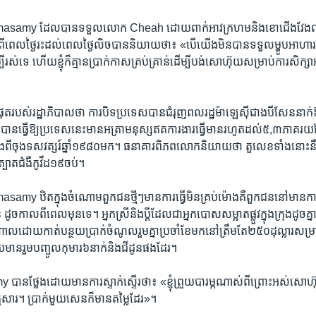
Ramasamy ដែល​បានទទួល​លោក Cheah ដោយពាក់​អាវក្រហម​និងខោជើង​វែងព
​ពីពេល​ថ្ងៃ​រះ​ដល់ពេលថ្ងៃ​លិចបាននិយាយថា៖ «បើយើងមិន​បាន​ទទួល​ម្ហូបអាហារ​នេះ​
ម្បី​រស់​ទេ​ ហើយ​ខ្ញុំ​ក៏គ្មាន​ប្រាក់កាស​គ្រប់គ្រាន់​ដើម្បី​បង់​សោហ៊ុយ​សម្រាប់​ការ​សិក្សា​អប់
ំផុត​របស់​រដ្ឋាភិបាលថា​ ការបិទប្រទេស​បានជំរុញ​ពលរដ្ឋម៉ាឡេស៊ី​ជាង​បី​សែន​នាក់​ឱ្យគ
ធ្វើ​ឱ្យ​ប្រទេស​នេះមានអត្រាមនុស្ស​ឥត​ការងារ​ធ្វើមាន​រហូត​ដល់៥,៣ភាគរយ​ដែ
ាំងពីចុង​ទសវត្សរ៍​ឆ្នាំ​១៩៨០​មក។ ធនាគារ​ពិភពលោកនិយាយថា​ តួលេខ​ទាំង​នោះ​
ាត​ជំងឺ​កូវីដ១៩ចប់។​
asamy ឋិត​ក្នុង​ចំណោម​ពួក​ជនថ្មីៗមាន​ការធ្វើមិន​គ្រប់ម៉ោងគឺ​ពួកជន​នៅមាន​ការងារ​ធ
​ដូច​កាល​ពី​ពេលមុន​ទេ។ អ្នក​ស្រី​និងប្តី​ដែល​ជា​អ្នក​បោស​សម្អាត​ផ្លួវក្នុង​ក្រុង​ដូចគ្
្តាលដោយកាត់​បន្ថយប្រាក់ចំណូល​រួមគ្នា​ប្រចាំ​ខែមក​នៅ​ត្រឹម​តែ​២៥០ដុល្លារសម្រាប
ន​រួមបញ្ចូល​កុមារ​៦​នាក់​និងជីដូន​ផង​ដែរ។
 បានថ្លែង​ដោយមានការស្ទាក់​ស្ទើរថា៖ «ខ្ញុំ​ព្រួយបារម្ភ​ណាស់​ពីព្រោះ​អស់​សោហ៊ុយ​ច
ង​គ្រួសារ​។ ប្រាក់មួយ​សេនក៏​មានតម្លៃ​ដែរ»។​