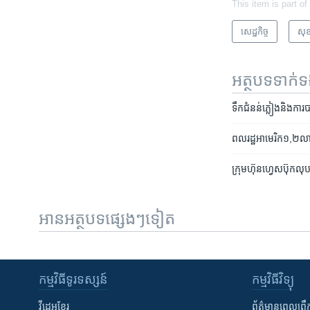
This item is part of
សេដ្ឋកិច្ច
សុ
អត្ថបទ​ទាក់
ទឹក​ជំនន់​​ភ្លៀង​និង​ការ​
ពលរដ្ឋ​អាមេរិក​១,២​លាន
ក្រុមហ៊ុន​ហ្វេសប៊ុក​លុ
អានអត្ថបទផ្សេងៗទៀត
កម្មវិធី​ទូរទស្សន៍
កម្មវិធី​វិទ្យុ
វីដេអូ​ខ្មែរ
ព័ត៌មាន​ពេល​ព្រឹ