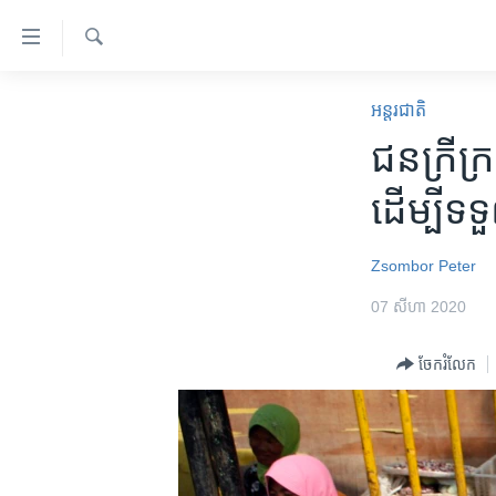
ភ្ជាប់​
ទៅ​
គេហទំព័រ​
ស្វែង​
កម្ពុជា
រក
អន្តរជាតិ
ទាក់ទង
អន្តរជាតិ
ជនក្រីក្រ
រំលង​
និង​
អាមេរិក
ដើម្បី​ទ
ចូល​
ចិន
ទៅ​​
ទំព័រ​
ហេឡូវីអូអេ
Zsombor Peter
ព័ត៌មាន​​
កម្ពុជាច្នៃប្រតិដ្ឋ
07 សីហា 2020
តែ​
ម្តង
ព្រឹត្តិការណ៍ព័ត៌មាន
ចែករំលែក
រំលង​
ទូរទស្សន៍ / វីដេអូ​
និង​
ចូល​
វិទ្យុ / ផតខាសថ៍
ទៅ​
កម្មវិធីទាំងអស់
ទំព័រ​