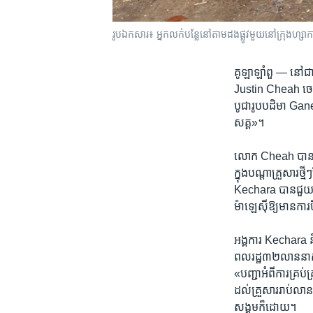
រូបឯកសារ៖ អ្នកលក់​បន្លែនៅតាមដងផ្លូវមួយនៅក្រុងហ្សាក
គូឡាឡាំពួ —
នៅ​ជា
Justin Cheah ចេញ​
បូជា​រូប​បដិមា Gan
សគ្គ»។
លោក Cheah បាន​ជួយអវ
ក្នុង​បណ្តា​គ្រួសារថ
Kechara បានជួយ​ចិញ្
ម៉ាឡេស៊ីឱ្យ​មាន​ក
អង្គការ Kechara ​ន
ពលរដ្ឋ៣២​លាននាក់និ
«បញ្ជាអំពីការ​គ្រប
ដល់គ្រួសារ​រាប់លាន
សង្គមក៏ដោយ។