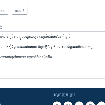
ខភាព
អន្តរជាតិ
ទង
បាក់ដី​នៅ​កូរ៉េ​ខាង​ត្បូង​​បណ្តាល​ឲ្យ​មនុស្ស​យ៉ាង​តិច​១៦​នាក់​ស្លាប់
​ទៀត​​សុំ​ជំនួយ​អត់ការងារ​ខណៈ​ជំនួយ​ថ្មី​ពី​រដ្ឋាភិបាល​សហព័ន្ធ​​ចរចា​មិន​ទាន់​ចេញ
ប​សារ​លោក​ត្រាំ​ដោយ​ថា ផ្សាយ​ព័ត៌មាន​មិន​ពិត
បណ្តាញ​សង្គម
ក