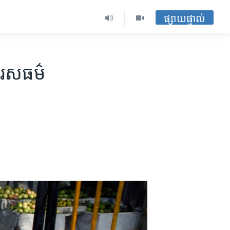
ផ្សាយផ្ទាល់
រស​​​ធម៌