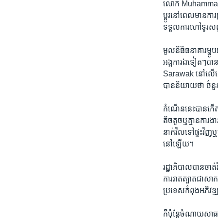
លោក Muhammad Syaz
ប្តូរនៅ​ពេល​មានកា
ទទួល​ការហៅ​ទូរសព្ទព
មូល​និធិធនាគារម្ហូ
អង្គការ​ឯទៀតៗបានបម
Sarawak នៅ​លើ​កោះ
បាន​និយាយថា ចំនួន
កំណើន​នេះបានកើតមា
តិច​តូច​ឬ​គ្មាន​ការ​
នាក់​វិល​ទៅ​ផ្ទះ​វិញ
នៅឡើយ។
រដ្ឋាភិបាល​បាន​ចាត
ការ​រាតត្បាត​ជា​សា
ប្រទេស​កំពុង​អភិវឌ្ឍ
ក៏​ប៉ុន្តែ​ចំណាយ​សាធ