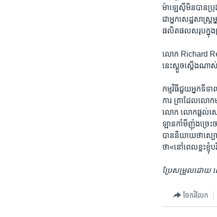
ម៉ាឡេស៊ី​មិន​បានប្រ
ជា​អ្នកសេដ្ឋសាស្ត្
ផលិត​ផលសរុប​ក្នុង​
លោក Richard Record ប
នេះស្តួច​ស្តើងណាស
កម្មវិធី​ជួយ​អ្នក​ទី
ការ​ គ្រា​ដែល​លោក​
លោក​ លោក​ផ្តល់​សេវាដឹ
ឡានកាំមីញ៉ុងច្រេះ​
បាននិយាយ​ថា​ស្បោងគ
ថា«នៅ​ពេល​ខ្លះ​ខ្ញុ
ប្រែ​សម្រួល​ដោយ
ចែករំលែក