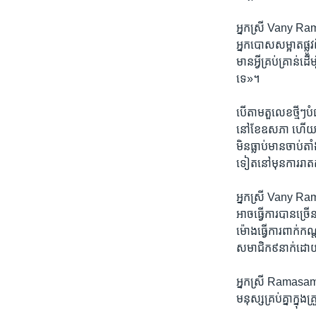
អ្នក​ស្រី Vany 
អ្នកបោស​សម្អាតផ្លូវ
មាន​អ្វី​គ្រប់គ្រាន់​ដើ
ទេ»។
បើ​តាម​តួលេខថ្មី​ៗ​ប
នៅខែ​ឧសភា ហើយបាន​
មិនធ្លាប់​មានចាប់ត
ទៀតនៅមុនការរាតត្ប
អ្នក​ស្រី​ Vany Ram
អាច​ធ្វើការ​បានច្រើន 
ម៉ោង​ធ្វើ​ការពាក់កណ
សមាជិក​៩នាក់​ដោយមា
អ្នក​ស្រី​ Ramasamy
មនុស្សគ្រប់​គ្នា​ក្នុ