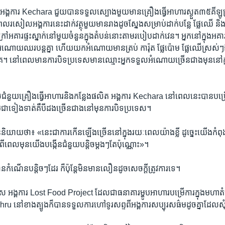
លអង្គការ​ Kechara ជួយបាន​ទទួលស្បោងមួយ​មាន​គ្រឿង​ធ្វើ​អាហារ​ស្ងួត​៣៥គីឡូ
ល​រសៀល​អង្គការ​នេះ​ដាក់វត្ថុ​មួយ​មានរាង​ដូចស្នែងសម្រាប់​ដាក់បន្លែ​ ផ្លែ​ឈើ​ និង​គ្រ
គារ​ផ្ទះស្នាក់នៅមួយ​ចំនួន​ក្នុង​តំបន់នោះតាម​របៀប​ដាក់វេន។​ អ្នក​នៅ​ក្នុង​អគ
អំណោយឈរ​បន្ត​គ្នា ហើយ​យក​អំណោយ​មានត្រប់ ការ៉ុត​ ផ្លែ​ប៉ោម ផ្លែ​ឈើ​ស្រស់ៗ​ឯ
ក​គេ។ ​នៅ​ពេល​មានការបិទប្រទេស​មានឈ្មោះ​អ្នក​ទទួល​អំណោយច្រើន​ជាង​មុននៅ​ក្នុង
​ជំនួយគ្រឿង​ធ្វើ​អាហារ​និង​កន្លែង​ផលិត អង្គការ​ Kechara នៅ​ពេល​នេះបាន​បម្រ
​ទៀង​ទាត់​គឺ​បីដង​ច្រើន​ជាងនៅ​មុន​ការ​បិទ​ប្រទេស។
យ​ថា៖ «នេះ​ជា​ការ​កើន​ឡើង​ច្រើននៅក្នុងរយៈពេលយ៉ាង​ខ្លី ដូច្នេះយើង​កំពុងម
​ពេល​មុនយើងបង្កើន​ជំនួយ​បន្តិច​ម្តងៗតែ​ប៉ុណ្ណោះ»។​
មានកំណើនបន្តិច​ៗ​ដែរ​ ក៏​ប៉ុន្តែមិន​មាន​លឿនដូច​សេចក្តី​ត្រូវ​ការ​ទេ។
េស​ អង្គការ​ Lost Food Project ដែល​ជា​ធនាគារ​ម្ហូប​អាហារបម្រើ​ការ​ក្នុង​មហា​ត
ru នៅ​ខាង​ត្បូងក៏​បាន​ទទួល​ការ​ហៅ​ទូរសព្ទ​ពី​អង្គការ​សប្បុរស​ធ៌មដូចគ្នាដែល​