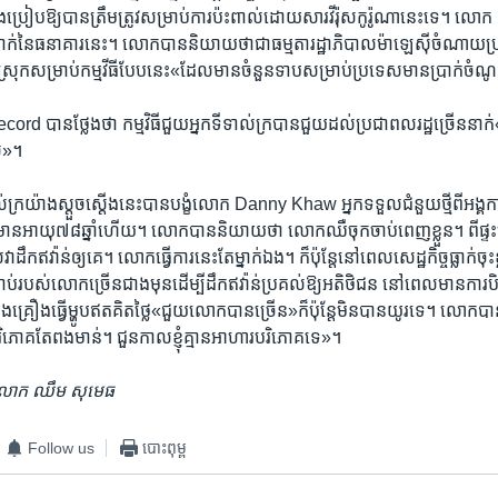
ុង​ប្រៀប​ឱ្យ​បាន​ត្រឹមត្រូវ​សម្រាប់​ការប៉ះពាល់​ដោយ​សារ​វីរ៉ុស​កូរ៉ូណា​នេះ​ទេ។
រ​ម្នាក់​នៃធនាគារ​នេះ។​ លោក​បាន​និយាយ​ថាជា​ធម្មតា​រដ្ឋាភិបាល​ម៉ាឡេស៊ី​ចំណ
ស្រុកសម្រាប់កម្មវីធី​បែប​នេះ«ដែលមាន​ចំនួនទាបសម្រាប់​ប្រទេស​មាន​ប្រាក់​ចំ
ាន​ថ្លែងថា កម្មវិធី​ជួយ​អ្នក​ទី​ទាល់​ក្របាន​ជួយ​ដល់​ប្រជាពលរដ្ឋ​ច្រើន​នាក់​«ក៏ប៉ុ
់»។​
​ទាល់​ក្រ​យ៉ាង​ស្តួច​ស្តើង​នេះបានបង្ខំ​លោក​ Danny Khaw អ្នក​ទទួល​ជំនួយ​ថ្មី​ពីអង្គ
មានអាយុ៧៨ឆ្នាំ​ហើយ។ លោក​បាននិយាយ​ថា​ លោក​ឈឺ​ចុក​ចាប់​ពេញ​ខ្លួន។​ ពី​ផ្ទះ​ទ
ក​ឥវ៉ាន់​ឲ្យ​គេ។ ​លោក​ធ្វើការ​នេះ​តែ​ម្នាក់ឯង​។ ក៏ប៉ុន្តែនៅ​ពេល​សេដ្ឋកិច្ច​ធ្លាក់​ចុះ​ខ
ចាប់របស់​លោកច្រើន​ជាង​មុនដើម្បី​ដឹក​ឥវ៉ាន់ប្រគល់​ឱ្យ​អតិថិជន​ នៅពេល​មានការ
្រឿងធ្វើ​ម្ហូបឥតគិត​ថ្លៃ«ជួយ​លោក​បានច្រើន»ក៏​ប៉ុន្តែ​មិន​បានយូរទេ។​ លោក
ំបរិភោគតែ​ពងមាន់។ ​ជួនកាល​ខ្ញុំ​គ្មាន​អាហារបរិភោគទេ»។
 លោក ឈឹម​ សុមេធ
Follow us
បោះពុម្ព