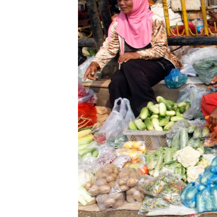
រចនា
សម្ព័ន្ធ​
រំលង​
និង​
ចូល​
ទៅ​
កាន់​
ទំព័រ​
ស្វែង​
រក