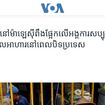
នៅម៉ាឡេស៊ី​ពឹងផ្អែកលើ​អង្គការ​សប្បុ
ទួល​អាហារ​នៅ​ពេល​បិទប្រទេស