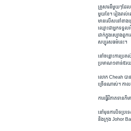
គ្រួសារ​នី​មួយៗដែ
មួយ​ខែ។​ រៀង​រាល់​ពេ
មានលើស​នៅ​ខាង​ក្រៅអ
ឈ្មោះជា​អ្នក​ទទួល​
ដាក់ក្នុង​ស្បោង​ពួ
សប្បុរស​ធម​៌នេះ។
នៅ​ចន្លោះការប្រគល់
ប្រមាណ​១ពាន់​៥រយជា
លោក Cheah បាន​និយា
ច្រើន​ណាស់។ ​កាល​ពី
ការ​ធ្វើ​វិភាគទាន​ក៏​
នៅ​មុន​ការ​បិទ​ប្រទ
និង​ក្រុង Johor Bah