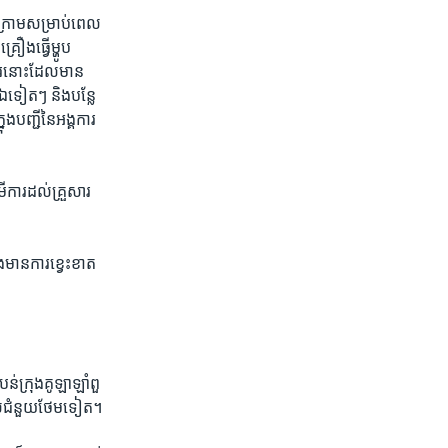
ក្រាមសម្រាប់​ពេល​
ឿង​ធ្វើ​ម្ហូប​
ារ​នោះ​ដែល​មាន​
​ទៀតៗ​ និង​បន្លែ
បញ្ជី​នៃ​អង្គការ​
ើការ​ដល់គ្រួសារ​
ានការ​ខ្វេះ​ខាត​
ំបន់ក្រុងគូឡាឡាំពួ
សុំ​ជំនួយ​ថែម​ទៀត។