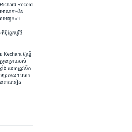
 ​លោក Richard Record
ាយ​ប្រមាណ១%នៃ
ណូលមធ្យម»។​
ន្តែ​កម្មវិធី​
ការ Kechara ឱ្យ​ធ្វើ
្រុឌទ្រោម​របស់​
្លាំង​ លោក​ត្រូវ​បើក​
​បិទ​ប្រទេស។ លោក​
​បានពោល​ទៀត​