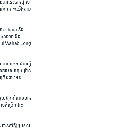
ណ៍​នេះបាន​ផ្លាស់​
ាន់​នោះ «យើង​បាន​
​ Kechara និង​
​ Sabah និង​
 Abdul Wahab Long
ោយ​មានការងារ​ធ្វើ​
ាក​ផ្ទះ​សម្បែងច្រើន​
ច្រើន​ជាង​មុន​
​ផ្តល់ឱ្យនៅ​ពេល​មាន
​គឺ​ច្រើន​ជាង​
ះ​បាននាំ​ឱ្យ​ប្រទេស​