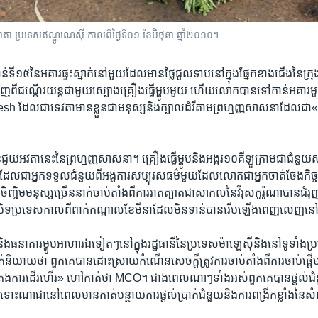
ាតា ប្រទេសឥណ្ឌូណេស៊ី កាលពីថ្ងៃទី០១ ខែមិថុនា ឆ្នាំ២០១០។
ន់​ទី​១៥នៃអគារផ្ទះ​ស្នាក់នៅមួយ​ដែលមាន​ថ្លៃជួល​ទាប​នៅក្នុងផ្នែក​ខាងជើង​នៃ​ក
ពីជណ្តើ​រ​យន្ត​ជា​មួយស្បោង​គ្រឿង​ធ្វើម្ហូបមួយ ហើយ​លោក​បានទៅ​កាន់​អគារ​ម
esh ដែល​ជា​ទេវតាមានខ្លួន​ជា​មនុស្ស​និងក្បាល​ដំរី​តាមព្រហ្មញ្ញសាសនា​ដែល​ជា«អ្
តានេះ​នៃ​ព្រហ្មញ្ញ​សាសនា។​ គ្រឿង​ធ្វើម្ហូប​និង​អង្ករ​១០​គីឡូក្រាម​ជា​ជំនួយសម
្មីៗដែល​ជា​អ្នក​ទទួល​ជំនួយ​ពីអង្គការ​សប្បុរស​ធម​៌មួយ​ដែល​លោក​ជា​អ្នក​ចាត់​ចែង​កិច
ចិម​មនុស្ស​ច្រើននាក់​ចាប់​តាំង​ពី​ការ​រាតត្បាត​ជា​សាកល​នៃវីរុស​កូរ៉ូណា​បានជំរុ
ារ​បិទ​ប្រទេស​កាល​ពីពាក់កណ្តាល​ខែ​មីនាដែល​មិនទាន់​បាន​រើបឡើង​ពេញលេញ​
ិង​ធនាគារម្ហូបអាហារ​ឯទៀតៗ​នៅ​ក្នុង​រដ្ឋធានី​នៃប្រទេស​ម៉ាឡេស៊ីនិង​នៅ​ទូទាំង​
យាយថា​ ពួក​គេ​បាន​ដោះស្រាយកំណើន​សេចក្តី​ត្រូវ​ការចាប់​តាំង​ពី​ការ​ចាប់ផ្តើ
់គ្រងការដើរហើរ»​ ហៅកាត់​ថា MCO។​ ជាង​ពេល​ណាៗ​ទាំង​អស់ពួក​គេ​បានផ្តល់ជំនួយ​
​ទោះ​ណា​ជា​នៅ​ពេលមានកាត់បន្ថាយ​ការផ្តល់​ប្រាក់ជំនួយ​និង​ការពង្រីកខ្លាំង​នៃស