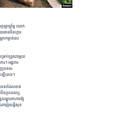
្រុងគូឡាឡាំពួ លោក
ួយមានទី​សក្ការៈ
នក​កម្ចាត់​ឧប
្រាប់គ្រួសារ​មួយ​
្ចការ។ អង្គការ
ញ​ប្រទេស​
នៅ​ឡើយ​ទេ។
ប្រទេស​ដែល​មាន​
ម​បិទ​ប្រទេស​ឬ
ម្ហូប​អាហារ​ឱ្យ​
ំណាញ់​សន្តិសុខ​