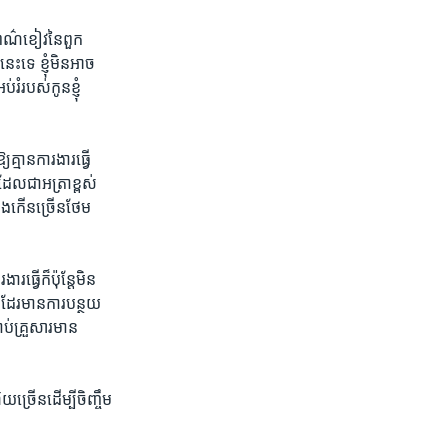
ណ៌ខៀវ​នៃពួក​
ទេ​ ខ្ញុំមិន​អាច​
រំ​របស់កូន​ខ្ញុំ​
្មាន​ការងារ​ធ្វើ​
ល​ជា​អត្រាខ្ពស់​
នឹងកើនច្រើនថែម​
្វើ​ក៏ប៉ុន្តែ​មិន
នា​ដែរ​មាន​ការបន្ថយ​
់​គ្រួសារ​មាន​
្រើន​ដើម្បី​ចិញ្ចឹម​