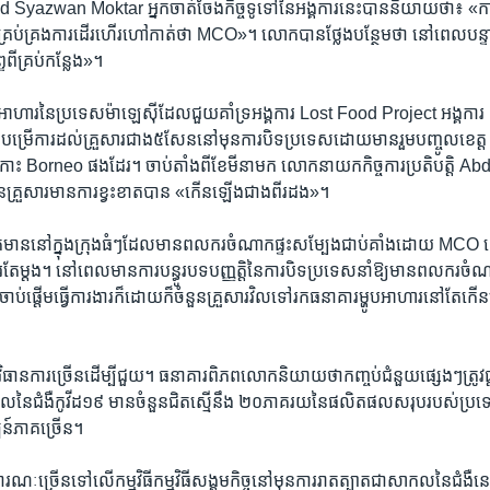
wan Moktar អ្នក​ចាត់​ចែង​កិច្ច​ទូទៅ​នៃ​អង្គការ​នេះបាននិយាយ​ថា៖ «​ការ
រ​គ្រប់គ្រងការដើរ​ហើរហៅកាត់​ថា MCO»។ លោក​បានថ្លែង​បន្ថែមថា ​នៅ​ពេល​បន្ទ
ី​គ្រប់​កន្លែង»។​
ប​អាហារ​នៃ​ប្រទេស​ម៉ាឡេស៊ី​ដែល​ជួយ​គាំទ្រអង្គការ Lost Food Project ​អង្គការ
្រើការ​ដល់​គ្រួសារ​ជាង​៥​សែន​នៅ​មុន​ការបិទ​ប្រទេសដោយ​មានរួម​បញ្ចូលខេត្ត
 Borneo ផងដែរ។ ​ចាប់​តាំង​ពី​ខែ​មីនា​មក លោក​នាយក​កិច្ច​ការប្រតិបត្តិ​
​គ្រួសារ​មានការ​ខ្វះខាត​បាន «កើន​ឡើងជាង​ពីរ​ដង»។
ននៅ​ក្នុង​ក្រុង​ធំៗ​ដែល​មានពលករ​ចំណាក​ផ្ទះ​សម្បែងជាប់​គាំងដោយ​ MCO​ ​ដ
ងារ​តែ​ម្តង។ នៅ​ពេលមាន​ការបន្ធូរ​បទ​បញ្ញត្តិ​នៃ​ការ​បិទ​ប្រទេស​នាំ​ឱ្យ​មានពលករ​ចំណ
ឬចាប់​ផ្តើមធ្វើ​ការ​ងារក៏​ដោយក៏​ចំនួន​គ្រួសារ​វិល​ទៅ​រក​ធនាគារ​ម្ហូប​អាហារនៅ​តែ​កើន​
់​វិធានការច្រើន​ដើម្បី​ជួយ។​ ធនាគារពិភពលោកនិយាយ​ថាកញ្ចប់​ជំនួយ​ផ្សេងៗ​ត្រូវ
កល​នៃ​ជំងឺ​កូវីដ១៩​ មាន​ចំនួន​ជិត​ស្មើនឹង ២០ភាគរយ​នៃ​ផលិតផល​សរុប​របស់​ប្រទេស
ន៍​ភាគ​ច្រើន។​
ារណៈច្រើន​ទៅ​លើ​កម្មវិធី​កម្មវិធីសង្គម​កិច្ចនៅ​មុន​ការ​រាតត្បាត​ជា​សាកល​នៃ​ជំងឺ​នេ