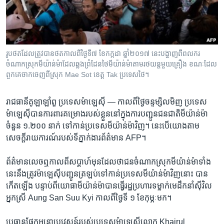
រចនា
សម្ព័ន្ធ​
Khmer English
រំលង​
និង​
បណ្តាញ​សង្គម
ចូល​
រូបថត​ដែល​ត្រូវ​បាន​ថត​កាល​ពី​ថ្ងៃទី៧ ខែកក្កដា ឆ្នាំ២០១៧ នេះ​បង្ហាញ​ពី​ពលករ​
ទៅ​
ចំណាកស្រុក​មីយ៉ាន់ម៉ា​​ដែល​ឆ្លង​ព្រំដែន​ថៃ​មីយ៉ាន់ម៉ា​តាម​រថយន្ដ​មួយ​គ្រឿង ខណៈ​ដែល​
កាន់​
ពួកគេ​ចាកចេញ​ពី​ស្រុក Mae Sot ខេត្ត Tak ប្រទេស​ថៃ។
ទំព័រ​
ភាសា
ស្វែង​
រាជធានី​គូឡាឡាំពួ ប្រទេស​ម៉ាឡេស៊ី —
កាលពី​ថ្ងៃ​ចន្ទ​ម្សិលមិញ ប្រទេស​
រក
ម៉ាឡេស៊ី​បាន​ការពារ​គម្រោង​របស់​ខ្លួន​នៅ​ក្នុង​ការ​បញ្ជូន​ជនជាតិ​មីយ៉ាន់ម៉ា​
ចំនួន ១.២០០ នាក់ ទៅ​កាន់​ប្រទេស​មីយ៉ាន់ម៉ា​វិញ។ នេះ​បើ​យោង​តាម​
សេចក្ដី​រាយការណ៍​របស់​ទីភ្នាក់ងារ​ព័ត៌មាន AFP។
ព័ត៌មាន​លេច​ឮ​កាល​ពី​សប្តាហ៍​មុន​ដែល​ថា​ជន​ចំណាក​ស្រុក​មីយ៉ាន់ម៉ា​ទាំង​
នេះ​នឹង​ត្រូវ​ម៉ាឡេស៊ី​បញ្ជូន​ត្រឡប់​ទៅ​កាន់​ប្រទេស​មីយ៉ាន់ម៉ា​វិញ​នោះ បាន​
កើតឡើង បន្ទាប់ពី​យោធា​មីយ៉ាន់ម៉ា​បាន​ធ្វើ​រដ្ឋប្រហារ​ទម្លាក់​មេដឹកនាំ​ស៊ីវិល​
អ្នកស្រី Aung San Suu Kyi កាលពី​ថ្ងៃ​ទី ១ ខែ​កុម្ភៈ​មក។
ប្រធាន​ផ្នែក​អន្តោប្រវេសន៍​របស់​ប្រទេស​ម៉ាឡេស៊ី​លោក Khairul