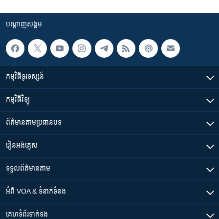
បណ្តាញ​សង្គម
កម្មវិធី​ទូរទស្សន៍
កម្មវិធី​វិទ្យុ
ព័ត៌មាន​តាមប្រធានបទ​
រៀន​​អង់គ្លេស
ទទួល​ព័ត៌មាន​តាម
អំពី​ VOA & ទំនាក់ទំនង
គេហទំព័រ​​ទាក់ទង