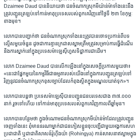
Dzaimee Daud បាន​និយាយ​ថា ជន​ចំណាក​ស្រុក​មីយ៉ាន់ម៉ា​ទាំង​នេះ​នឹង​
ត្រូវ​បញ្ជូន​ត្រឡប់​ទៅ​កាន់​មាតុ​ប្រទេស​របស់​ពួកគេ​វិញ​នៅ​ថ្ងៃ​ទី ២៣ ខែ​កុម្ភៈ​
ខាង​មុខ។
លោក​បាន​បញ្ជាក់​ថា ជន​ចំណាក​ស្រុក​ទាំង​នេះ​ត្រូវ​បាន​ចោទ​ប្រកាន់​ពី​បទ​
ល្មើស​មួយ​ចំនួន ដូចជា​ការ​គ្មាន​ក្រដាស​ស្នាម​ត្រឹមត្រូវ​សម្រាប់​ការ​ធ្វើដំណើរ
និង​ការ​ស្នាក់នៅ​ក្នុង​ប្រទេស​ម៉ាឡេស៊ី​ហួស​ទិដ្ឋាការ​ជាដើម។
លោក Dzaimee Daud បាន​លើកឡើង​នៅ​ក្នុង​សេចក្ដី​ប្រកាស​មួយ​ថា៖
«នេះ​ជា​ផ្នែក​មួយ​នៃ​កម្មវិធី​ជា​ធម្មតា​របស់​យើង​នៅ​ក្នុង​ការ​បញ្ជូន​ត្រឡប់​ទៅ​
វិញ​នូវ​ជន​ចំណាក​ស្រុក​ខុស​ច្បាប់​ដែល​កំពុង​ស្ថិត​ក្នុង​មណ្ឌល​ឃាត់​ទុក»។
លោក​បាន​បន្ត​ថា ប្រទេស​ម៉ាឡេស៊ី​បាន​បញ្ជូន​ជន​បរទេស​ជាង ៣៧.០០០
នាក់ រួច​ទៅ​ហើយ ទៅ​កាន់​មាតុ​ប្រទេស​របស់​ពួកគេ​វិញ​កាល​ពី​ឆ្នាំ​មុន។
លោក​បាន​បន្ថែម​ថា ក្នុង​ចំណោម​ជន​ចំណាក​ស្រុក​មីយ៉ាន់ម៉ា​ដែល​ត្រូវ​បញ្ជូន​
ចេញ​ទាំង​នេះ ពុំ​មាន​នរណា​ម្នាក់​ជា​ជន​ភៀសខ្លួន​ចុះ​បញ្ជី​ជាមួយ​អង្គការ​សហ
ប្រជាជាតិ ឬ​ជា​ជាតិ​សាសន៍​រ៉ូហ៊ីងយ៉ា (Rohingya) កាន់​សាសនា​ឥស្លាម​ក្នុង​