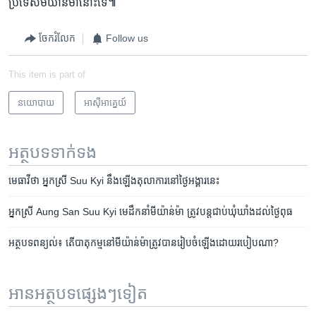
ប្រទេស​មីយ៉ាន់ម៉ា​នោះ​ទេ៕
ចែករំលែក
Follow us
This item is part of
នយោបាយ
អាស៊ី​អាគ្នេយ៍
អត្ថបទ​ទាក់ទង
មេធាវី​ថា អ្នកស្រី Suu Kyi នឹង​ឡើង​តុលាការ​នៅ​ថ្ងៃ​អង្គារ​នេះ
អ្នកស្រី Aung San Suu Kyi មេដឹកនាំ​​មីយ៉ាន់ម៉ា ត្រូវ​បន្ត​ជាប់​ឃុំឃាំង​ដល់​ថ្ងៃ​ពុធ
អត្ថបទ​ពន្យល់៖ តើ​បាតុកម្ម​នៅ​មីយ៉ាន់ម៉ា​ត្រូវ​បាន​រៀបចំ​ឡើង​ដោយ​របៀប​ណា?
អានអត្ថបទផ្សេងៗទៀត