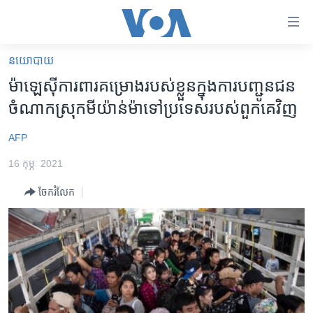
ភ្ជាប់​
ទៅ​
គេហទំព័រ​
នយោបាយ
កម្ពុជា
ទាក់ទង
ម៉ាឡេស៊ី​ការពារ​គម្រោង​របស់​ខ្លួន​ក្នុង​ការ​បញ្ជូន​ជន​
រំលង​
អន្តរជាតិ
ចំណាក​ស្រុក​មីយ៉ាន់ម៉ា​ទៅ​ប្រទេស​របស់​ពួកគេ​វិញ
និង​
អាមេរិក
ចូល​
AFP
ទៅ​​
ចិន
ទំព័រ​
16 កុម្ភៈ 2021
ហេឡូវីអូអេ
ព័ត៌មាន​​
ចែករំលែក
តែ​
កម្ពុជាច្នៃប្រតិដ្ឋ
ម្តង
ព្រឹត្តិការណ៍ព័ត៌មាន
រំលង​
និង​
ទូរទស្សន៍ / វីដេអូ​
ចូល​
វិទ្យុ / ផតខាសថ៍
ទៅ​
ទំព័រ​
កម្មវិធីទាំងអស់