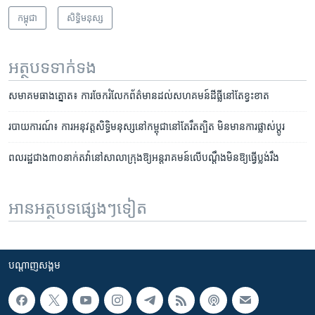
កម្ពុជា
សិទ្ធិ​មនុស្ស
អត្ថបទ​ទាក់ទង
សមាគម​ធាង​ត្នោត៖ ការ​ចែក​រំលែក​ព័ត៌មាន​ដល់​សហគមន៍​ដីធ្លី​នៅតែ​ខ្វះខាត
របាយការណ៍៖ ​ការ​អនុវត្ត​សិទ្ធិ​មនុស្ស​នៅ​កម្ពុជា​នៅ​តែ​រឹតត្បិត​ មិន​មាន​ការ​ផ្លាស់​ប្តូរ
ពលរដ្ឋ​ជាង​៣០​នាក់​តវ៉ា​​​​​​​​​​​នៅ​សាលា​ក្រុង​ឱ្យ​អន្តរាគមន៍​លើ​​បណ្តឹង​​មិន​ឱ្យ​ធ្វើ​ប្លង់​រឹង
អានអត្ថបទផ្សេងៗទៀត
បណ្តាញ​សង្គម