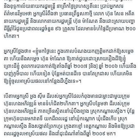
និង​ខុទ្ទកាល័យ​នាយក​រដ្ឋ​មន្ត្រី ​នា​ព្រឹក​ថ្ងៃ​ព្រហស្បតិ៍​នេះ ​ប្រាប់​អ្នក​សារ​
ព័ត៌មាន​វីអូអេ​ថា ​អ្នកស្រី​រំពឹង​ថា​ ប្រធាន​ព្រឹទ្ធ​សភា​ថ្មី​ លោក​ ហ៊ុន សែន ​អតីត​
នាយក​រដ្ឋមន្រ្តី ​និង​លោក​នាយក​រដ្ឋមន្ត្រី ​ហ៊ុន ម៉ាណែត ​នឹង​ដោះ​ស្រាយ​បញ្ហា​
ដីធ្លី​រ៉ាំរ៉ៃ​ជូន​ប្រជា​ពលរដ្ឋ​ចំនួន ​៩៦ ​គ្រួសារ ​ដែល​មាន​ទំហំ​ផ្ទៃ​ដី​ប្រមាណ ​២០០
​ហិកតា។​
អ្នកស្រី​ថ្លែង​ថា៖ ​«ខ្ញុំ​មក​ថ្ងៃ​នេះ ក្នុង​គោល​បំណង​យក​ញត្តិ​មក​ដាក់​ឱ្យ​សម្តេច​
តា ​ហើយ​នឹង​សម្តេច​ ហ៊ុន ម៉ាណែត​ ឱ្យ​គាត់​ជួយ​ដោះ​ស្រាយ​រឿង​ដី​ឱ្យ​ខ្ញុំ ​
ព្រោះដី​ខ្ញុំ ​តុលាការ​បាន​កាត់​ឱ្យ​តាំង​ពី​ឆ្នាំ ​២០០៧​ [និង]​ ឆ្នាំ​ ២០០៦​ ហើយ​នឹង​
បាញ់​ភូមិបាល ហើយ​ទៀត ​ប៉ុន្តែ​អត់​បាន​ដី​ទេ ​បាន​តែ​ក្រដាស​ ហើយ​គេ​មិន​
ឱ្យ​ខ្ញុំ​ចូល​អាស្រ័យ​ផល​នៅ​កន្លែង​ដី​ហ្នឹង​ទេ»។​
បើ​តាម​អ្នកស្រី ​អួង ស៊ីម ​ដី​របស់​អ្នកស្រី​ដែល​កំពុង​មាន​ជម្លោះ​ជាមួយ​ក្រុម
ហ៊ុន​ហេង​អភិវឌ្ឍន៍ ​មាន​ទំហំ​ជិត​២​ហិកតា។​ អ្នកស្រី​បន្ថែម​ថា​ ដី​របស់​ក្រុម
ហ៊ុន​ហេង​អភិវឌ្ឍន៍ ​ភាគ​ច្រើន​ស្ថិត​នៅ​ឃុំ​បឹង​ខ្យាង ​ស្រុក​កណ្តាល​ស្ទឹង។​ ប៉ុន្តែ​
ក្រុមហ៊ុន​បាន​មក​វាតទី​ យក​ដី​ពលរដ្ឋ​ នៅ​ឃុំ​កណ្តោក ​ឃុំ​ជើង​កើប ​ស្រុក​
កណ្តាល​ស្ទឹង ​និង​សង្កាត់​ព្រែក​ហូរ ​ក្រុង​តាខ្មៅ​ ខេត្ត​កណ្តាល ​និង​មិន​ឱ្យ​ប្រជា​
ពលរដ្ឋ​ចូល​អាស្រ័យ​ផល ​និង​ដាំ​ដុះ​ដំណាំ​តាំង​ពី​ឆ្នាំ​ ២០០៩ ​មក។​