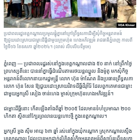
រចនា
សម្ព័ន្ធ​
Khmer English
រំលង​
និង​
បណ្តាញ​សង្គម
ចូល​
ប្រជាពលរដ្ឋខេត្តកណ្តាលប្រមូលផ្តុំគ្នានៅក្រៅព្រឹទ្ធសភាដើម្បីសុំកិច្ចអន្តរាគមន៍
ទៅ​
ឱ្យជួយដោះស្រាយជម្លោះដីធ្លីជាមួយក្រុមហ៊ុន ហេងអភិវឌ្ឍន៍ រាជធានីភ្នំពេញ កាលពី
កាន់​
ថ្ងៃទី១៦ ខែឧសភា ឆ្នាំ២០២៤។ (លាស់ លីបលីប/វីអូអេ)
ទំព័រ​
ភាសា
ស្វែង​
ភ្នំពេញ —
ប្រជា​ពលរដ្ឋ​រស់​នៅ​ក្នុង​ខេត្ត​កណ្តាល​ជាង​ ៥០ ​នាក់​ នៅ​ព្រឹក​ថ្ងៃ​
រក
ព្រហស្បតិ៍​នេះ ​បាន​នាំ​គ្នា​ធ្វើ​ដំណើរ​តាម​រថយន្ត​ឈ្នួល ​និង​ម៉ូតូ ​មក​សុំ​កិច្ច​
អន្តរាគន៍​ពី​លោក​នាយក​រដ្ឋមន្ត្រី ​លោក ​ហ៊ុន ម៉ាណែត ​និង​ប្រធាន​ព្រឹទ្ធ​សភា​
លោក​ ហ៊ុន សែន​ ឱ្យ​ជួយ​ដោះ​ស្រាយ​វិវាទ​ដីធ្លី​ដ៏​រ៉ាំរ៉ៃ ​ដែល​ពួកគេ​មាន​ជម្លោះ​
ជាមួយ​អ្នកស្រី​ សៀង ចាន់ហេង ​ម្ចាស់​ក្រុម​ហ៊ុន​ហេង​អភិវឌ្ឍន៍។
ជម្លោះ​ដីធ្លី​នោះ​ កើត​ឡើង​តាំង​ពី​ឆ្នាំ​ ២០០៥ ​ដែល​មាន​ទំហំ​ប្រមាណ​ ២០០ ​
ហិកតា ​ស្ថិត​នៅ​ក្បែរ​ព្រលាន​យន្តហោះ​ថ្មី​ ក្នុង​ខេត្ត​កណ្តាល។​
អ្នកស្រី ​អួង ស៊ីម ​អាយុ​ ៦៣ ​ឆ្នាំ ​រស់​នៅ​ក្នុង​ឃុំ​កណ្តោក ​ស្រុក​កណ្តាល​ស្ទឹង ​
ខេត្ត​កណ្តាល​ ដែល​បាន​មក​ដាក់​លិខិត​សុំ​កិច្ច​អន្តរាគមន៍​ពី​ស្ថាប័ន​ព្រឹទ្ធ​សភា ​