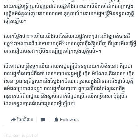
នា​យក​រដ្ឋ​មន្រ្តី ​ប្រាប់​ឱ្យ​ប្រជា​ពលរដ្ឋ​ទាំង​នោះ​យក​លិខិត​ទៅ​ដាក់​នៅ​ក្រសួង​
យុត្តិធម៌​ជំនួស​វិញ​ ដោយ​លោក​ថា​ ខុទ្ទកាល័យ​នាយក​រដ្ឋ​មន្រ្តី​មិន​ទទួល​ញត្តិ​
ទៀត​ឡើយ។​
លោក​ថ្លែង​ថា៖​ «ហើយ​យើង​ចេះ​តែ​និយាយ​ផ្លូវ​កាត់ៗ​ថា​ អភិវឌ្ឍ​អត់​បាន​ដី ​
ហ្ហេ?​ វា​អត់​បាន​ដី។​ វា​មាន​ហេតុ​អី? ​រក​ហេតុ​វា​ហ្នឹង​ឱ្យ​ឃើញ ​ពីព្រោះ​អី​គេ​ធ្វើ​អ្វី​
មាន​របៀប​របស់​វា។ ​អ៊ីចឹង​អញ្ជើញ​ទៅ​ក្រសួង​យុត្តិធម៌»។​
បើ​ទោះ​ជា​មន្ត្រី​ខុទ្ទកាល័យ​នាយក​រដ្ឋមន្ត្រី​មិន​ទទួល​យក​លិខិត​នោះ​ ​ក៏​ប្រជា​
ពលរដ្ឋ​ទាំង​នោះ​រំពឹង​ថា ​លោក​នាយក​រដ្ឋ​មន្ត្រី ​ហ៊ុន ម៉ាណែត ​និង​លោក​ ហ៊ុន
សែន ​ប្រធាន​ព្រឹទ្ធ​សភា​នឹង​ស្វែង​រក​ដំណោះ​ស្រាយ​ក្នុង​វិវាទ​នេះ​និង​ផ្តល់​យុត្តិ
ធម៌​ដល់​ប្រជា​ពលរដ្ឋ។ ​ពលរដ្ឋ​ទាំង​នោះ​ថា ​ពួក​គេ​ក៏​តែង​តែ​ស្វែង​រក​កិច្ច​
អន្តរាគមន៍​ពី​អាជ្ញាធរ ​និង​ស្ថាប័ន​ពាក់ព័ន្ធ​ជា​ច្រើន​លើក​ច្រើន​សា ​ប៉ុន្តែ​មិន​
ដែល​ទទួល​បាន​ដំណោះ​ស្រាយ​អ្វី​ឡើយ៕
ចែករំលែក
Follow us
This item is part of