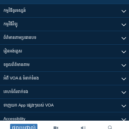
កម្មវិធី​ទូរទស្សន៍
កម្មវិធី​វិទ្យុ
ព័ត៌មាន​តាមប្រធានបទ​
រៀន​​អង់គ្លេស
ទទួល​ព័ត៌មាន​តាម
អំពី​ VOA & ទំនាក់ទំនង
គេហទំព័រ​​ទាក់ទង
ទាញយក​ App ផ្សេងៗ​របស់​ VOA
Accessibility
ផ្សាយផ្ទាល់