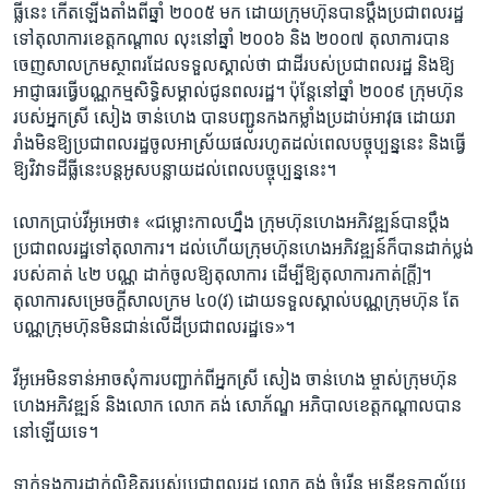
ធ្លី​នេះ ​កើត​ឡើង​តាំង​ពី​ឆ្នាំ​ ២០០៥ ​មក​ ដោយ​ក្រុមហ៊ុន​បាន​ប្តឹង​ប្រជា​ពល​រដ្ឋ ​
ទៅ​តុលាការ​ខេត្ត​កណ្តាល ​លុះ​នៅ​ឆ្នាំ ​២០០៦ ​និង​ ២០០៧ ​តុលាការ​បាន​
ចេញ​សាលក្រម​ស្ថាពរដែល​ទទួល​ស្គាល់​ថា​ ជា​ដី​របស់​ប្រជា​ពលរដ្ឋ ​និង​ឱ្យ​
អាជ្ញាធរ​ធ្វើ​បណ្ណ​កម្ម​សិទ្ធិ​សម្គាល់​ជូន​ពល​រដ្ឋ។ ​ប៉ុន្តែ​នៅ​ឆ្នាំ ​២០០៩ ​ក្រុម​ហ៊ុន​
របស់​អ្នកស្រី​ សៀង ចាន់ហេង ​បាន​បញ្ជូន​កង​កម្លាំង​ប្រដាប់​អាវុធ ដោយ​រា
រាំង​មិន​ឱ្យ​ប្រជា​ពលរដ្ឋ​ចូល​អាស្រ័យ​ផល​រហូត​ដល់​ពេល​បច្ចុប្បន្ន​នេះ ​និង​ធ្វើ​
ឱ្យ​វិវាទ​ដីធ្លី​នេះ​បន្ត​អូស​បន្លាយ​ដល់​ពេល​បច្ចុប្បន្ន​នេះ។​
លោក​ប្រាប់​វីអូអេ​ថា៖ ​«ជម្លោះ​កាល​ហ្នឹង ​ក្រុមហ៊ុន​ហេង​អភិវឌ្ឍន៍​បាន​ប្តឹង​
ប្រជា​ពល​រដ្ឋ​ទៅ​តុលាការ។ ​ដល់​ហើយ​ក្រុមហ៊ុន​ហេង​អភិវឌ្ឍន៍​ក៏​បាន​ដាក់​ប្លង់​
របស់​គាត់ ​៤២ ​បណ្ណ ​ដាក់​ចូល​ឱ្យ​តុលាការ​ ដើម្បី​ឱ្យ​តុលាការ​កាត់​[ក្តី]។ ​
តុលាការ​សម្រេច​ក្តី​សាលក្រម ​៤០​(វ)​ ដោយ​ទទួល​ស្គាល់​បណ្ណ​ក្រុមហ៊ុន ​តែ​
បណ្ណ​ក្រុមហ៊ុន​មិន​ជាន់​លើ​ដី​ប្រជា​ពលរដ្ឋ​ទេ»។​
វីអូអេ​មិន​ទាន់​អាច​សុំ​ការ​បញ្ជាក់​ពី​អ្នកស្រី ​សៀង ចាន់ហេង ​ម្ចាស់​ក្រុមហ៊ុន​
ហេង​អភិវឌ្ឍន៍​ និង​លោក​ លោក ​គង់ សោភ័ណ្ឌ ​អភិបាល​ខេត្ត​កណ្តាល​បាន​
នៅ​ឡើយ​ទេ។​
ទាក់ទង​ការ​ដាក់​លិខិត​របស់​ប្រជា​ពលរដ្ឋ ​លោក​ គង់ ចំរើន ​មន្រ្តី​ខុទ្ទកាល័យ​