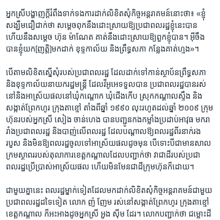
អ្នកស្រី​បង្ហាញ​ក្តី​រំពឹង​ទាក់ទង​ការ​ដាក់​លិខិត​សុំ​កិច្ច​អន្តរាគមន៍​នោះ​ថា៖ ​«ខ្ញុំ​
សង្ឃឹម​ជឿជាក់​ថា ​សម្តេច​ពុក​នឹង​ដោះស្រាយ​ឱ្យ​ប្រជា​ពលរដ្ឋ​ខ្ញុំ​នេះ​បាន​
ហើយ​នឹង​សម្តេច​ ហ៊ុន ម៉ាណែត ​គាត់​នឹង​ដោះ​ស្រាយ​ឱ្យ​ពួក​ខ្ញុំ​បាន។​ អ៊ីចឹង​
បាន​ខ្ញុំ​យក​[ញត្តិ]​មក​ដាក់​ ខុទ្ទកាល័យ ​និង​ព្រឹទ្ធ​សភា​ កន្លែង​គាត់​ហ្មង»។​
បើ​តាម​លិខិត​ស្នើ​សុំ​របស់​ប្រជា​ពលរដ្ឋ ​ដែល​ដាក់​ទៅ​កាន់​ស្ថាប័ន​ព្រឹទ្ធ​សភា ​
និង​ខុទ្ទកាល័យ​នាយក​រដ្ឋ​មន្ត្រី ​ដែល​វីអូអេ​ទទួល​បាន ​ប្រជា​ពលរដ្ឋ​បាន​រស់​
នៅ​និង​អាស្រ័យ​ផល​នៅ​ឃុំ​កណ្តោក ​ឃុំ​ជើង​កើប​ ស្រុក​កណ្តាល​ស្ទឹង ​និង​
សង្កាត់​ព្រែក​ហូរ​ ក្រុង​តាខ្មៅ ​តាំង​ពី​ឆ្នាំ ​១៩៩០ ​លុះ​រហូត​ដល់​ឆ្នាំ​ ២០០៩ ​ក្រុម
ហ៊ុន​របស់​អ្នកស្រី ​សៀង ចាន់ហេង ​បាន​បញ្ជូន​កង​កម្លាំង​ប្រដាប់​អាវុធ​ មក​រា
រាំង​ប្រជា​ពលរដ្ឋ ​និង​បាញ់​លើ​ពលរដ្ឋ​ ដែល​បណ្តាល​ឱ្យ​ពលរដ្ឋ​ពីរនាក់​រង​
របួស ​និង​មិន​ឱ្យ​ពលរដ្ឋ​ចូល​ទៅ​អាស្រ័យ​ផល​ដូច​មុន ​បើ​ទោះ​បី​ជា​មាន​សាល
ក្រម​ស្ថាពរ​របស់​តុលាការ​ខេត្ត​កណ្តាល​ដែល​បញ្ជាក់​ថា​ វា​ជា​ដី​របស់​ប្រជា​
ពលរដ្ឋ​ប្រើប្រាស់​អាស្រ័យ​ផល ​ហើយ​មិន​មែន​ជា​ដី​ក្រុម​ហ៊ុន​ក៏ដោយ។
ជាមួយ​គ្នា​នេះ​ ពលរដ្ឋ​ម្នាក់​ទៀត​ដែល​មក​ដាក់​លិខិត​សុំ​កិច្ច​អន្តរាគមន៍​ជាមួយ​
ប្រជា​ពលរដ្ឋ​ដទៃ​ទៀត ​លោក​ ញ៉ ញែម​ រស់​នៅ​សង្កាត់​ព្រែក​ហូរ​ ក្រុង​តាខ្មៅ ​
ខេត្ត​កណ្តាល ​ក៏​អះអាង​ដូច​អ្នកស្រី ​អួង ស៊ីម ​ដែរ។ ​លោក​បញ្ជាក់​ថា ​ជម្លោះ​ដី