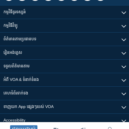
កម្មវិធី​ទូរទស្សន៍
កម្មវិធី​វិទ្យុ
ព័ត៌មាន​តាមប្រធានបទ​
រៀន​​អង់គ្លេស
ទទួល​ព័ត៌មាន​តាម
អំពី​ VOA & ទំនាក់ទំនង
គេហទំព័រ​​ទាក់ទង
ទាញយក​ App ផ្សេងៗ​របស់​ VOA
Accessibility