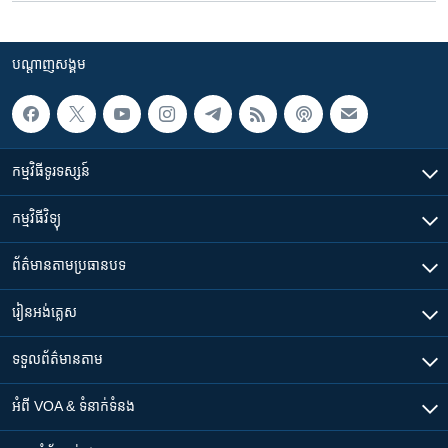
បណ្តាញ​សង្គម
កម្មវិធី​ទូរទស្សន៍
កម្មវិធី​វិទ្យុ
ព័ត៌មាន​តាមប្រធានបទ​
រៀន​​អង់គ្លេស
ទទួល​ព័ត៌មាន​តាម
អំពី​ VOA & ទំនាក់ទំនង