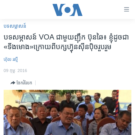
ភ្ជាប់​
ទៅ​
គេហទំព័រ​
បទ​សម្ភាសន៍
កម្ពុជា
ទាក់ទង
បទសម្ភាសន៍​ VOA ជាមួយ​ញ៉ឹក ប៊ុនឆៃ៖ ខ្ញុំ​ដូច​ជា​
រំលង​
អន្តរជាតិ
«ទីងមោង‍»​​ក្រោយ​ពី​​​បក្ស​ហ្វ៊ុនស៊ីនប៉ិច​រួបរួម
និង​
អាមេរិក
ចូល​
ហ៊ុល រស្មី
ទៅ​​
ចិន
ទំព័រ​
09 កុម្ភៈ 2016
ហេឡូវីអូអេ
ព័ត៌មាន​​
ចែករំលែក
តែ​
កម្ពុជាច្នៃប្រតិដ្ឋ
ម្តង
ព្រឹត្តិការណ៍ព័ត៌មាន
រំលង​
និង​
ទូរទស្សន៍ / វីដេអូ​
ចូល​
វិទ្យុ / ផតខាសថ៍
ទៅ​
ទំព័រ​
កម្មវិធីទាំងអស់