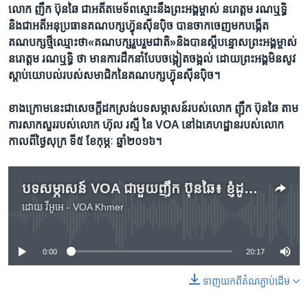
លោក​ ញឹក ប៊ុនឆៃ​ ​ជា​អតីត​មេទ័ព​ស្មោះ​នឹង​ព្រះ​អង្គម្ចាស់​ នរោត្តម ​រណឬទ្ធិ​
និង​ជា​អតីអនុប្រធាន​គណបក្ស​ហ៊្វុន​ស៊ីន​ប៉ិច​ បាន​ចាកចេញ​មក​បង្កើត​
គណបក្ស​ថ្មី​ឈ្មោះ​ថា​«គណបក្ស​រួបរួម​ជាតិ‍»​និង​បាន​ស្តី​បន្ទោស​ព្រះអង្គម្ចាស់ ​
នរោត្តម ​រណឬទ្ធិ​ ថា ​មាន​ការ​ដឹក​នាំ​បែប​ចង្អៀត​ចង្អល់​ ដោយ​ព្រះ​អង្គ​មិន​សូវ​
ស្តាប់​យោបល់​របស់​សមាជិក​នៃ​គណបក្ស​ហ៊្វុនស៊ីនប៉ិច។
ខាង​ក្រោម​នេះ​ជា​សេចក្តី​ដកស្រង់​បទ​សម្ភាសន៍​របស់​លោក ​ញ៉ឹក ប៊ុនឆៃ ​តាម​
ការ​សាកសួរ​របស់​លោក​ ហ៊ុល រស្មី​ នៃ VOA នៅ​ឯ​គេហដ្ឋាន​របស់​លោក​
កាល​ពី​ថ្ងៃ​សុក្រ ទី​៥ ​ខែ​កុម្ភៈ​ ឆ្នាំ​២០១៦។
បទសម្ភាសន៍​ VOA ជាមួយ​ញ៉ឹក ប៊ុនឆៃ៖ ខ្ញុំ​ដូច​ជា​«ទីងមោង‍» ​ក្រោយ​ពី​​​បក្ស​ហ្វ៊ុនស៊ីនប៉ិច​រួបរួម
ដោយ
វីអូអេ - VOA Khmer
No media source currently available
0:00
20:17
ទាញ​យក​ពី​តំណភ្ជាប់​ដើម