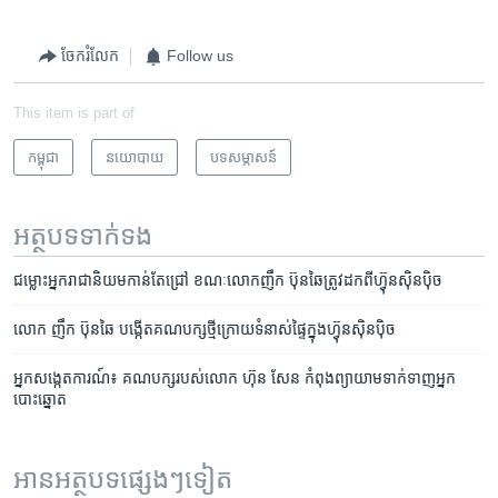
ចែករំលែក
Follow us
This item is part of
កម្ពុជា
នយោបាយ
បទ​សម្ភាសន៍
អត្ថបទ​ទាក់ទង
ជម្លោះ​អ្នក​រាជានិយម​កាន់​តែ​ជ្រៅ​ ខណៈ​លោក​ញឹក ប៊ុនឆៃ​ត្រូវ​ដក​ពី​ហ្វ៊ុនស៊ិនប៉ិច
លោក ញឹក ប៊ុនឆៃ បង្កើត​គណបក្ស​ថ្មី​ក្រោយ​ទំនាស់​ផ្ទៃ​ក្នុង​ហ្វ៊ុនស៊ិនប៉ិច
អ្នក​សង្កេត​ការណ៍៖​ គណបក្ស​របស់​លោក ​ហ៊ុន សែន​ កំពុង​ព្យាយាម​ទាក់ទាញ​អ្នក​
បោះឆ្នោត
អានអត្ថបទផ្សេងៗទៀត