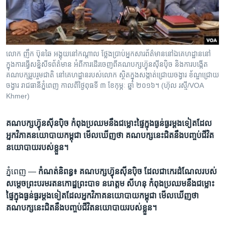
រចនា
សម្ព័ន្ធ​
Khmer English
រំលង​
និង​
បណ្តាញ​សង្គម
ចូល​
លោក​ ញឹក​ ប៊ុនឆៃ​ អង្គុយ​នៅ​កណ្តាល​ ថ្លែង​ប្រាប់​អ្នកសារព័ត៌មាន​នៅ​ឯ​គេហដ្ឋាន​នៅ​
ទៅ​
ក្នុង​ការ​ធ្វើ​សន្និសីទ​ព័ត៌មាន​​ អំពី​ការ​ដើរ​ចេញ​ពី​គណបក្ស​ហ៊្វុនស៊ីនប៉ិច​ និង​ការ​បង្កើត​
កាន់​
គណបក្ស​រួបរួម​ជាតិ​​ ​នៅ​គេហដ្ឋាន​របស់​លោក​ ស្ថិត​ក្នុង​សង្កាត់​ជ្រោយ​ចង្វារ​ ខ័ណ្ឌ​ជ្រោយ​
ចង្វារ​ រាជធានី​ភ្នំពេញ​ កាល​ពី​ថ្ងៃ​ពុធ​ទី​ ៣​ ខែ​កុម្ភៈ​ ឆ្នាំ​ ២០១៦​។ (ហ៊ុល រស្មី/VOA
ទំព័រ​
ភាសា
Khmer)
ស្វែង​
រក
គណបក្ស​ហ៊្វុនស៊ីនប៉ិច​​​ កំពុង​ប្រឈម​នឹង​ជម្លោះ​ផ្ទៃ​ក្នុង​ធ្ងន់ធ្ងរ​ម្តង​ទៀត​ដែល​
អ្នក​វិភាគ​នយោបាយ​កម្ពុជា​ មើល​ឃើញ​ថា​ គណបក្ស​នេះ​ជិត​នឹង​បញ្ចប់​ជីវិត​
នយោបាយ​របស់​ខ្លួន។​
ភ្នំពេញ —
កំណត់​និពន្ធ៖​ គណបក្ស​ហ៊្វុនស៊ីនប៉ិច​ ​ដែល​ជា​កេរដំណែល​របស់​
សម្តេច​ព្រះ​បរមរតនកោដ្ឋ​ព្រះបាទ​ នរោត្តម​ សីហនុ កំពុង​ប្រឈម​នឹង​ជម្លោះ​
ផ្ទៃ​ក្នុង​ធ្ងន់ធ្ងរ​ម្តង​ទៀត​ដែល​អ្នក​វិភាគ​នយោបាយ​កម្ពុជា​ មើល​ឃើញ​ថា​
គណបក្ស​នេះ​ជិត​នឹង​បញ្ចប់​ជីវិត​នយោបាយ​របស់​ខ្លួន។​