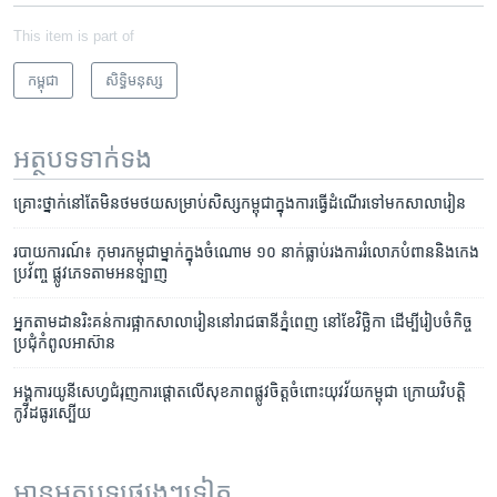
This item is part of
កម្ពុជា
សិទ្ធិ​មនុស្ស
អត្ថបទ​ទាក់ទង
គ្រោះថ្នាក់​នៅ​តែ​មិន​ថមថយ​សម្រាប់​សិស្ស​កម្ពុជា​ក្នុង​ការ​ធ្វើ​ដំណើរ​ទៅ​មក​សាលារៀន
របាយការណ៍៖ កុមារ​កម្ពុជា​ម្នាក់​ក្នុង​ចំណោម​ ១០ ​នាក់​ធ្លាប់​រង​ការ​រំលោភ​បំពាន​និង​កេង
ប្រវ័ញ្ច ផ្លូវ​ភេទ​តាម​អនទ្បាញ
អ្នក​តាម​ដាន​រិះគន់​ការ​ផ្អាក​សាលា​រៀន​នៅ​រាជធានី​ភ្នំពេញ​ នៅ​ខែវិច្ឆិកា​ ដើម្បី​រៀបចំ​កិច្ច​
ប្រជុំ​កំពូល​អាស៊ាន
អង្គការ​យូនីសេហ្វ​​ជំរុញ​ការ​ផ្តោត​លើ​សុខភាព​ផ្លូវ​ចិត្ត​ចំពោះ​យុវវ័យ​កម្ពុជា ក្រោយ​វិបត្តិ​
កូវីដ​ធូរស្បើយ​
អានអត្ថបទផ្សេងៗទៀត