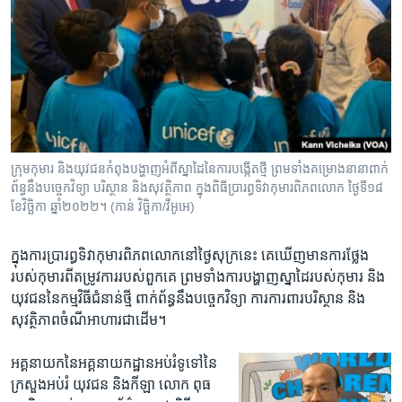
ក្រុម​កុមារ និង​យុវជន​កំពុង​បង្ហាញ​អំពី​ស្នាដៃ​នៃ​ការ​បង្កើត​ថ្មី ព្រម​ទាំង​គម្រោង​នានា​ពាក់
ព័ន្ធ​នឹង​បច្ចេកវិទ្យា បរិស្ថាន និង​សុវត្ថិភាព​ ​ក្នុង​ពិធី​ប្រារព្ធ​ទិវា​កុមារ​ពិភពលោក ថ្ងៃទី​១៨
ខែ​វិច្ឆិកា ឆ្នាំ​២០២២។ (កាន់ វិច្ឆិកា/វីអូអេ)
ក្នុង​ការប្រារព្ធ​ទិវា​កុមារ​ពិភព​លោក​នៅ​ថ្ងៃសុក្រនេះ គេ​ឃើញ​មានការ​ថ្លែង​
របស់​កុមារ​ពី​តម្រូវ​ការ​របស់​ពួកគេ ព្រមទាំងការបង្ហាញ​ស្នាដៃ​របស់​កុមារ និង​
យុវជន​នៃ​កម្មវិធីជំនាន់ថ្មី ពាក់ព័ន្ធ​នឹង​បច្ចេកវិទ្យា ​ការ​ការពារ​បរិស្ថាន និង​
សុវត្ថិភាព​ចំណីអាហារ​ជាដើម។
អគ្គនាយក​នៃ​អគ្គនាយកដ្ឋាន​អប់រំ​ទូទៅ​នៃ​
ក្រសួង​អប់រំ​ យុវជន និង​កីឡា លោក ពុធ