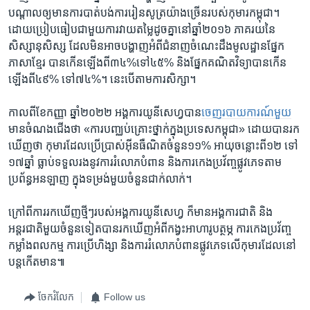
បណ្តាល​ឲ្យ​មានការ​បាត់​បង់​ការ​រៀន​សូត្រ​យ៉ាង​ច្រើនរបស់​កុមារ​កម្ពុជា។
ដោយ​ប្រៀប​ធៀប​ជាមួយ​ការ​វាយ​តម្លៃ​ដូចគ្នា​នៅ​ឆ្នាំ​២០១៦​ ភាគ​រយ​នៃ​
សិស្សានុសិស្ស​ ដែល​មិន​អាច​បង្ហាញ​អំពី​ជំនាញ​ចំណេះដឹង​មូលដ្ឋាន​ផ្នែក​
ភាសា​ខ្មែរ​ បាន​កើន​ឡើង​ពី​៣៤%ទៅ​៤៥% ​និង​ផ្នែក​គណិតវិទ្យា​បាន​កើន​
ឡើង​ពី​៤៩%​ ទៅ​៧៤%។ ​នេះ​បើ​តាម​ការ​សិក្សា។​
​កាលពី​ខែកញ្ញា ឆ្នាំ​២០២២ អង្គការ​យូនីសេហ្វ​បាន​
ចេញ​របាយការណ៍​មួយ
មាន​ចំណង​ជើង​ថា​ «ការ​បញ្ឈប់​គ្រោះ​ថ្នាក់​ក្នុង​ប្រទេស​កម្ពុជា»​ ដោយ​បាន​រក​
ឃើញ​ថា ​កុមារ​ដែល​ប្រើ​ប្រាស់​អ៊ីនធឺណិត​ចំនួន​១១% អាយុ​ចន្លោះ​ពី១២ ទៅ
១៧ឆ្នាំ ធ្លាប់​ទទួល​រង​នូវ​ការ​រំលោភ​បំពាន និង​ការ​កេង​ប្រវ័ញ្ច​ផ្លូវ​ភេទ​តាម​
ប្រព័ន្ធ​អនឡាញ​ ក្នុង​ទម្រង់​មួយ​ចំនួន​ជាក់លាក់។
ក្រៅ​ពី​ការ​រក​ឃើញ​ថ្មីៗ​របស់​អង្គការ​យូនីសេហ្វ​ ក៏​មាន​អង្គការ​ជាតិ និង​
អន្តរជាតិ​មួយ​ចំនួន​ទៀត​បាន​រក​ឃើញ​អំពីកង្វះ​អាហារូបត្ថម្ភ​ ការ​កេងប្រវ័ញ្ច​
កម្លាំង​ពលកម្ម​ ការ​ប្រើហិង្សា និង​ការ​រំលោភ​បំពាន​ផ្លូវភេទ​លើ​កុមារដែល​នៅ​
បន្ត​កើត​មាន៕
ចែករំលែក
Follow us