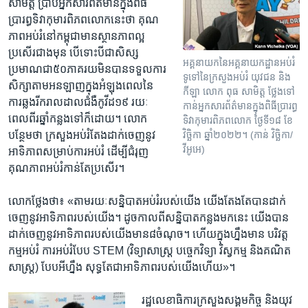
សាមិត្ត ប្រាប់​អ្នក​សារព័ត៌មានក្នុង​ពិធី
ប្រារព្ធ​ទិវា​កុមារ​ពិភព​លោកនេះ​ថា គុណ
ភាពអប់រំ​នៅ​កម្ពុជា​មាន​ស្ថានភាព​ល្អ​
ប្រសើរ​ជាង​មុន បើទោះ​បី​ជា​សិស្ស​
អគ្គនាយក​នៃ​អគ្គនាយកដ្ឋាន​អប់រំ​
ប្រមាណ​ជា​៥០​ភាគ​រយ​មិនបាន​ទទួល​ការ​
ទូទៅ​នៃ​ក្រសួង​អប់រំ​ យុវជន និង​
សិក្សា​តាម​អនឡាញ​ក្នុង​អំឡុង​ពេល​នៃ​
កីឡា លោក ពុធ សាមិត្ត ថ្លែង​ទៅ​
ការ​ឆ្លងរីក​រាល​ដាល​ជំងឺ​កូវីដ​១៩ រយៈ
កាន់​អ្នកសារព័ត៌មាន​ក្នុង​ពិធី​ប្រារព្ធ​
ពេល​ពីរ​ឆ្នាំ​កន្លង​ទៅ​ក៏​ដោយ។​ លោក​
ទិវា​កុមារ​ពិភពលោក ថ្ងៃទី​១៨ ខែ​
វិច្ឆិកា ឆ្នាំ​២០២២។ (កាន់ វិច្ឆិកា/
បន្ថែម​ថា ក្រសួង​អប់រំ​តែង​ដាក់​ចេញនូវ​
វីអូអេ)
អាទិភាព​សម្រាប់​ការអប់រំ ដើម្បី​ជំរុញ​
គុណភាព​អប់រំ​កាន់​តែប្រសើរ។
លោក​ថ្លែង​ថា៖ «តាមរយៈ​សន្និបាត​អប់រំ​របស់​យើង យើង​តែងតែ​បានដាក់​
ចេញ​នូវ​អាទិភាព​របស់​យើង។​ ដូច​កាល​ពីសន្និបាត​កន្លង​មក​នេះ​ យើង​បាន​
ដាក់​ចេញ​នូវ​អាទិភាព​របស់​យើងមាន​៨​ចំណុច។ ហើយ​ក្នុង​ហ្នឹង​មាន​ បរិវត្ត
កម្ម​អប់រំ​ ការ​អប់រំ​បែប​ STEM (វិទ្យាសាស្រ្ត បច្ចេកវិទ្យា វិស្វកម្ម និង​គណិត
សាស្រ្ត) បែប​អីហ្នឹង សុទ្ធ​តែ​ជាអាទិភាព​របស់​យើង​ហើយ»។
រដ្ឋលេខាធិការ​ក្រសួង​សង្គម​កិច្ច និង​យុវ