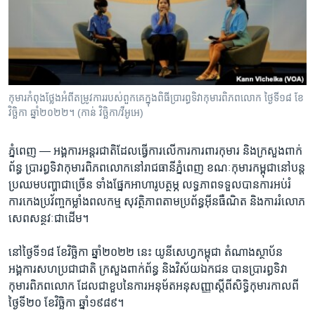
រចនា
សម្ព័ន្ធ​
Khmer English
រំលង​
និង​
បណ្តាញ​សង្គម
ចូល​
ទៅ​
កុមារ​កំពុង​ថ្លែង​អំពី​តម្រូវ​កា​ររបស់​ពួកគេ​​ក្នុង​​ពិធី​ប្រារព្ធ​ទិវា​កុមារ​ពិភពលោក ថ្ងៃទី​១៨ ខែ​
កាន់​
វិច្ឆិកា ឆ្នាំ​២០២២។ (កាន់ វិច្ឆិកា/វីអូអេ)
ទំព័រ​
ភាសា
ស្វែង​
ភ្នំពេញ —
អង្គការ​អន្តរជាតិ​ដែល​ធ្វើការ​លើ​ការ​ការពារ​កុមារ​ និង​ក្រសួង​ពាក់
រក
ព័ន្ធ​ ប្រារព្ធ​ទិវា​កុមារ​ពិភពលោក​នៅ​រាជធានីភ្នំពេញ​ ខណៈ​កុមារ​កម្ពុជា​នៅ​បន្ត
ប្រឈម​បញ្ហា​ជាច្រើន​ ទាំង​ផ្នែក​អាហារូបត្ថម្ភ លទ្ធភាព​ទទួល​បាន​ការអប់រំ​ ​
ការ​កេងប្រវ័ញ្ច​កម្លាំង​ពលកម្ម សុវត្ថិភាពតាម​ប្រព័ន្ធ​អ៊ីនធឺណិត និង​ការ​រំលោភ​
សេព​សន្ថវៈ​ជាដើម។​
នៅ​ថ្ងៃ​ទី​១៨ ខែ​វិច្ឆិកា ឆ្នាំ​២០២២​ នេះ ​យូនីសេហ្វ​កម្ពុជា​ តំណាង​ស្ថាប័ន​
អង្គការ​សហប្រជាជាតិ ក្រសួង​ពាក់ព័ន្ធ​ និង​វិស័យ​ឯកជន​ បាន​ប្រារព្ធទិវា​
កុមារ​ពិភព​លោក ​ដែល​ជា​ខួប​នៃ​ការ​អនុម័ត​អនុសញ្ញា​ស្តីពី​សិទ្ធិ​កុមារ​កាលពី
ថ្ងៃទី២០ ខែវិច្ឆិកា ឆ្នាំ១៩៨៩។