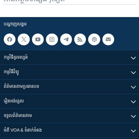
បណ្តាញ​សង្គម
កម្មវិធី​ទូរទស្សន៍
កម្មវិធី​វិទ្យុ
ព័ត៌មាន​តាមប្រធានបទ​
រៀន​​អង់គ្លេស
ទទួល​ព័ត៌មាន​តាម
អំពី​ VOA & ទំនាក់ទំនង