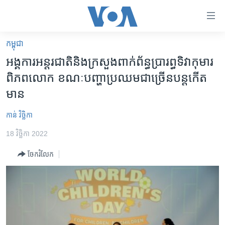
ភ្ជាប់​
ទៅ​
គេហទំព័រ​
កម្ពុជា
កម្ពុជា
ទាក់ទង
អង្គការ​អន្តរជាតិ​និង​ក្រសួង​ពាក់ព័ន្ធ​​ប្រារព្ធ​ទិវា​កុមារ​
រំលង​
អន្តរជាតិ
ពិភពលោក​ ខណៈ​បញ្ហា​ប្រឈម​ជា​ច្រើន​បន្ត​កើត​
និង​
អាមេរិក
មាន​
ចូល​
ទៅ​​
ចិន
កាន់ វិច្ឆិកា
ទំព័រ​
ហេឡូវីអូអេ
ព័ត៌មាន​​
18 វិច្ឆិកា 2022
តែ​
កម្ពុជាច្នៃប្រតិដ្ឋ
ម្តង
ចែករំលែក
ព្រឹត្តិការណ៍ព័ត៌មាន
រំលង​
និង​
ទូរទស្សន៍ / វីដេអូ​
ចូល​
វិទ្យុ / ផតខាសថ៍
ទៅ​
ទំព័រ​
កម្មវិធីទាំងអស់