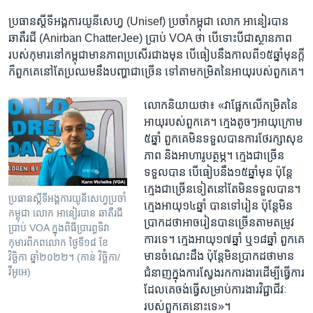
ប្រធាន​ស្តីទីអង្គការ​យូនីសេហ្វ​ (Unisef) ប្រចាំ​កម្ពុជា លោក ​អានៀរបាន
ឆាតឺរជី (Anirban ChatterJee) ប្រាប់ VOA ថា បើ​ទោះបី​ជាស្ថាន​ភាព​
របស់​កុមារនៅ​កម្ពុជា​មាន​ភាព​ប្រសើរ​ជាង​មុន​ បើ​ធៀប​នឹង​កាលពី​១៥​ឆ្នាំមុនក្តី
ក៏ពួកគេ​នៅ​តែប្រឈម​នឹង​បញ្ហា​ជាច្រើន ទៅតាម​កម្រិត​នៃ​អាយុ​របស់​ពួក​គេ។
លោក​និយាយ​ថា៖ ​«វា​ផ្អែក​លើ​កម្រិត​នៃ​
អាយុ​របស់​ពួកគេ។ ក្មេង​តូចៗអាយុ​ក្រោម​
៥​ឆ្នាំ ពួកគេមិនទទួល​បាន​ការ​ថែរក្សា​សុខ​
ភាព និង​អាហារូបត្ថម្ភ។ ក្មេង​ជាច្រើន​
ទទួល​បាន បើ​ធៀប​នឹង​១៥​ឆ្នាំមុន ប៉ុន្តែ​
ក្មេង​ជាច្រើន​ទៀតនៅ​តែ​មិន​ទទួលបាន។​
ប្រធាន​ស្តីទីអង្គការ​យូនីសេហ្វ​ប្រចាំ​
ក្មេង​អាយុ​១៤​ឆ្នាំ បានទៅ​រៀន ប៉ុន្តែ​មិន​
កម្ពុជា លោក ​អានៀរបាន ឆាតឺរជី
ប្រាកដ​ថា​អាច​រៀន​បានច្រើន​តា​ម​តម្រូវ​
ប្រាប់ VOA ក្នុង​ពិធី​ប្រារព្ធ​ទិវា​
ការ​ទេ។ ​ក្មេង​អាយុ​១៧​ឆ្នាំ ​ឬ​១៨​ឆ្នាំ ពួកគេ​
កុមារ​ពិភព​លោក ថ្ងៃទី​១៨ ខែ​
មានចំណេះដឹង ប៉ុន្តែ​មិន​ប្រាកដ​ថា​មាន​
វិច្ឆិកា ឆ្នាំ​២០២២។ (កាន់ វិច្ឆិកា/
វីអូអេ)
ជំនាញ​ក្នុង​ការ​ស្វែង​រក​ការងារ​ដើម្បី​ធ្វើ​ការ​
ដែល​គេ​ចង់​ធ្វើសម្រាប់​ការងារ​វិជ្ជាជីវៈ​
របស់​ពួកគេនោះ​ទេ»។​