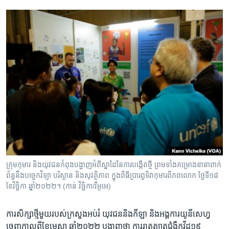
ក្រុម​កុមារ និង​យុវជន​កំពុង​បង្ហាញ​អំពី​ស្នាដៃ​នៃ​ការ​បង្កើត​ថ្មី ព្រម​ទាំង​គម្រោង​នានា​ពាក់
ព័ន្ធ​នឹង​បច្ចេកវិទ្យា បរិស្ថាន និង​សុវត្ថិភាព​ ​ក្នុង​ពិធី​ប្រារព្ធ​ទិវា​កុមារ​ពិភពលោក ថ្ងៃទី​១៨
ខែ​វិច្ឆិកា ឆ្នាំ​២០២២។ (កាន់ វិច្ឆិកា/វីអូអេ)
ការ​សិក្សា​ថ្មី​មួយ​របស់​ក្រសួង​អប់រំ ​យុវជន​និង​កីឡា ​និង​អង្គការ​យូនីសេហ្វ
ចេញ​កាល​ពី​ខែ​មេសា ឆ្នាំ​២០២២​ ​បង្ហាញ​ថា​ ការ​រាត​ត្បាត​ជំងឺ​កូវីដ​១៩ ​