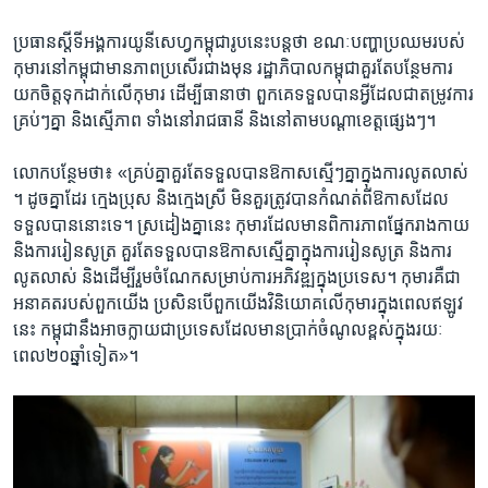
ប្រធានស្តីទី​អង្គការ​យូនីសេហ្វ​កម្ពុជា​រូប​នេះ​បន្ត​ថា ខណៈបញ្ហា​ប្រឈម​របស់
កុមារ​នៅ​កម្ពុជាមាន​ភាព​ប្រសើរ​ជាង​មុន ​រដ្ឋាភិបាល​កម្ពុជា​គួរ​តែ​បន្ថែម​ការ​
យកចិត្ត​ទុកដាក់​លើ​កុមារ ដើម្បី​ធានា​ថា ពួកគេ​ទទួល​បាន​អ្វី​ដែល​ជា​តម្រូវ​ការ​
គ្រប់ៗគ្នា និង​ស្មើភាព ទាំង​នៅ​រាជធានី និង​នៅ​តាម​បណ្តា​ខេត្ត​ផ្សេងៗ។
លោក​បន្ថែម​ថា៖ «គ្រប់គ្នា​គួរ​តែ​ទទួល​បាន​ឱកាស​ស្មើៗ​គ្នា​ក្នុង​ការ​លូតលាស់​
។ ដូចគ្នា​ដែរ ​ក្មេង​ប្រុស និង​ក្មេង​ស្រី មិន​គួរ​ត្រូវ​បាន​កំណត់ពី​ឱកាស​ដែល​
ទទួល​បាន​នោះ​ទេ។ ស្រដៀងគ្នា​នេះ កុមារ​ដែល​មាន​ពិការ​ភាពផ្នែករាងកាយ
និង​ការ​រៀនសូត្រ គួរ​តែ​ទទួល​បាន​ឱកាស​ស្មើគ្នា​ក្នុង​ការ​រៀន​សូត្រ និង​ការ​
លូត​លាស់ និង​ដើម្បី​រួមចំណែក​សម្រាប់​ការ​អភិវឌ្ឍ​ក្នុង​ប្រទេស។​ កុមារ​គឺ​ជា​
អនាគត​របស់​ពួក​យើង ប្រសិនបើ​ពួក​យើង​វិនិយោគ​លើ​កុមារ​ក្នុង​ពេល​ឥឡូវ​
នេះ កម្ពុជា​នឹង​អាច​ក្លាយ​ជា​ប្រទេស​ដែល​មាន​ប្រាក់​ចំណូល​ខ្ពស់​ក្នុង​រយៈ​
ពេល​២០​ឆ្នាំ​ទៀត»។