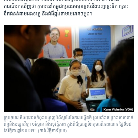
ការណ៍រក​ឃើញ​ថា កុមារ​នៅ​កម្ពុជា​ប្រឈម​មុខ​ខ្ពស់​នឹង​បញ្ហា​ខ្វះ​ទឹក គ្រោះ​
ទឹក​ជំនន់​តាម​ដង​ទន្លេ និង​ជំងឺ​ឆ្លង​តាម​មេរោគ​ចម្លង។
ក្រុម​កុមារ និង​យុវជន​កំពុង​បង្ហាញ​អំពី​ស្នាដៃ​នៃ​ការ​បង្កើត​ថ្មី ព្រម​ទាំង​គម្រោង​នានា​ពាក់
ព័ន្ធ​នឹង​បច្ចេកវិទ្យា បរិស្ថាន និង​សុវត្ថិភាព​ ​ក្នុង​ពិធី​ប្រារព្ធ​ទិវា​កុមារ​ពិភពលោក ថ្ងៃទី​១៨
ខែ​វិច្ឆិកា ឆ្នាំ​២០២២។ (កាន់ វិច្ឆិកា/វីអូអេ)