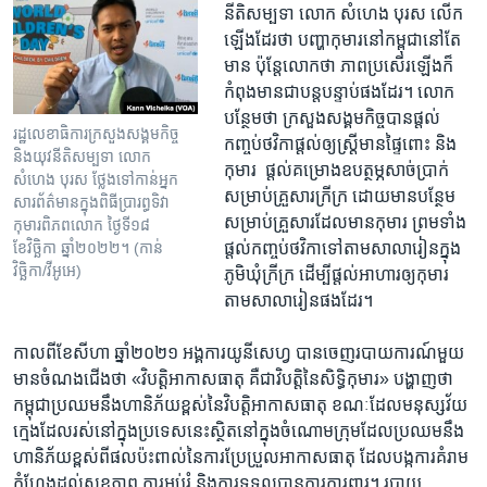
នីតិសម្បទា លោក​ សំហេង បុរស លើក
ឡើង​ដែរថា បញ្ហា​កុមារ​នៅ​កម្ពុជា​នៅ​តែ
មាន ប៉ុន្តែ​លោក​ថា ភាព​ប្រសើរ​ឡើង​ក៏​
កំពុង​មាន​ជា​បន្ត​បន្ទាប់​ផង​ដែរ។ លោក​
បន្ថែម​ថា ក្រសួង​សង្គម​កិច្ច​បាន​ផ្តល់​
រដ្ឋលេខាធិការ​ក្រសួង​សង្គម​កិច្ច
កញ្ចប់​ថវិកា​ផ្តល់​ឲ្យ​ស្រ្តីមាន​ផ្ទៃពោះ និង
និង​យុវនីតិសម្បទា លោក​
កុមារ ​ ​ផ្តល់​គម្រោង​ឧបត្ថម្ភ​សាច់​ប្រាក់​
សំហេង បុរស ថ្លែង​ទៅ​កាន់​អ្នក
សម្រាប់​គ្រួសារក្រីក្រ ​ដោយ​មាន​បន្ថែម​
សារព័ត៌មាន​ក្នុង​ពិធី​ប្រារព្ធ​ទិវា
សម្រាប់​គ្រួសារ​ដែល​មាន​កុមារ​ ព្រមទាំង
កុមារ​ពិភព​លោក ថ្ងៃទី​១៨
ខែវិច្ឆិកា ឆ្នាំ​២០២២។ (កាន់
ផ្តល់​កញ្ចប់​ថវិកា​ទៅ​តាម​សាលារៀនក្នុង
វិច្ឆិកា/វីអូអេ)
ភូមិ​ឃុំក្រីក្រ ​ដើម្បីផ្តល់​អាហារ​ឲ្យ​កុមារ​
តាម​សាលារៀនផងដែរ។​
កាលពី​ខែ​សីហា ឆ្នាំ​២០២១ អង្គការ​យូនីសេហ្វ បាន​ចេញ​របាយការណ៍​មួយ​
មាន​ចំណង​ជើង​ថា ​«វិបត្តិ​អាកាសធាតុ គឺ​ជា​វិបត្តិ​នៃ​សិទ្ធិ​កុមារ» ​បង្ហាញ​ថា
កម្ពុជា​ប្រឈម​នឹង​ហានិភ័យ​ខ្ពស់​នៃ​វិបត្តិ​អាកាសធាតុ ខណៈដែល​មនុស្ស​វ័យ​
ក្មេង​ដែល​រស់​នៅ​ក្នុង​ប្រទេស​នេះស្ថិត​នៅ​ក្នុង​ចំណោម​ក្រុម​ដែល​ប្រឈម​នឹង​
ហានិភ័យ​ខ្ពស់​ពី​ផល​ប៉ះ​ពាល់​នៃ​ការ​ប្រែ​ប្រួល​អាកាស​ធាតុ ដែល​បង្ក​ការ​គំរាម​
កំហែង​ដល់​សុខ​ភាព ការ​អប់រំ និង​ការ​ទទួល​បាន​ការ​ការ​ពារ។ របាយ