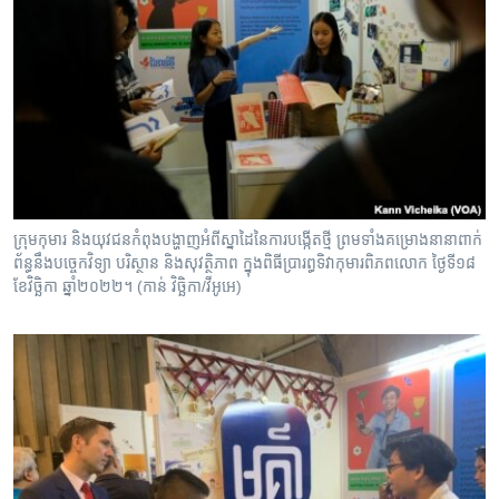
ក្រុម​កុមារ និង​យុវជន​កំពុង​បង្ហាញ​អំពី​ស្នាដៃ​នៃ​ការ​បង្កើត​ថ្មី ព្រម​ទាំង​គម្រោង​នានា​ពាក់
ព័ន្ធ​នឹង​បច្ចេកវិទ្យា បរិស្ថាន និង​សុវត្ថិភាព​ ​ក្នុង​ពិធី​ប្រារព្ធ​ទិវា​កុមារ​ពិភពលោក ថ្ងៃទី​១៨
ខែ​វិច្ឆិកា ឆ្នាំ​២០២២។ (កាន់ វិច្ឆិកា/វីអូអេ)