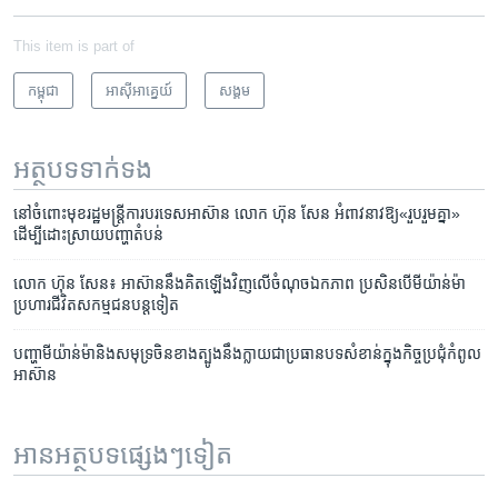
This item is part of
កម្ពុជា
អាស៊ី​អាគ្នេយ៍
សង្គម
អត្ថបទ​ទាក់ទង
នៅ​ចំពោះ​មុខ​រដ្ឋមន្រ្តី​ការ​បរទេស​អាស៊ាន​ ​លោក​ ហ៊ុន សែន​ អំពាវ​នាវ​ឱ្យ​«រួបរួម​គ្នា»​
ដើម្បី​ដោះ​ស្រាយ​បញ្ហា​តំបន់
លោក ហ៊ុន សែន៖ ​អាស៊ាន​នឹង​គិត​ឡើង​វិញ​លើ​ចំណុច​ឯកភាព ​ប្រសិន​បើ​មីយ៉ាន់ម៉ា​
ប្រហារ​ជីវិត​សកម្មជន​បន្ត​ទៀត
បញ្ហា​មីយ៉ាន់ម៉ានិង​សមុទ្រ​ចិន​ខាង​ត្បូង​នឹង​ក្លាយ​ជា​ប្រធានបទ​សំខាន់​ក្នុង​កិច្ចប្រជុំ​កំពូល​
អាស៊ាន
អានអត្ថបទផ្សេងៗទៀត