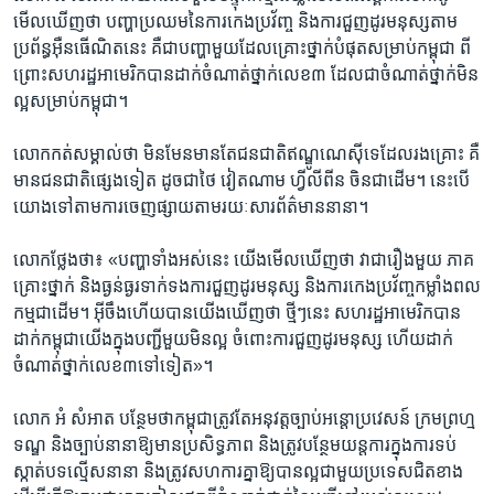
មើល​ឃើញ​ថា​ បញ្ហា​ប្រឈម​នៃ​ការ​កេង​ប្រវ័ញ្ច​ និង​ការ​ជួញ​ដូរ​មនុស្ស​តាម​
ប្រព័ន្ធ​អ៊ឺនធើណិត​នេះ​ គឺ​ជា​បញ្ហា​មួយ​ដែល​គ្រោះ​ថ្នាក់​បំផុត​សម្រាប់​កម្ពុជា​ ពី​
ព្រោះ​សហ​រដ្ឋ​អាមេ​រិក​បាន​ដាក់​ចំណាត់​ថ្នាក់​លេខ​៣ ដែល​ជា​ចំណាត់​ថ្នាក់​មិន​
ល្អ​សម្រាប់​កម្ពុជា។​
លោក​កត់​សម្គាល់​ថា​ មិន​មែន​មាន​តែ​ជន​ជាតិ​ឥណ្ឌូណេស៊ី​ទេ​ដែល​រង​គ្រោះ គឺ​
មាន​ជន​ជាតិ​ផ្សេង​ទៀត ​ដូច​ជា​ថៃ ​វៀតណាម​ ហ្វីលីពីន ​ចិន​ជា​ដើម។ នេះ​បើ​
យោង​ទៅ​តាម​ការ​ចេញ​ផ្សាយ​តាម​រយៈ​សារព័ត៌​មាន​នានា។​
លោក​ថ្លែង​ថា៖ ​«បញ្ហា​ទាំងអស់​នេះ ​យើង​មើល​ឃើញ​ថា​ វាជា​រឿង​មួយ​ ភាគ​
គ្រោះ​ថ្នាក់​ និង​ធ្ងន់ធ្ងរ​ទាក់ទង​ការ​ជួញដូរ​មនុស្ស​ និង​ការ​កេង​ប្រវ័ញ្ច​កម្លាំង​ពល​
កម្ម​ជាដើម។ ​អ៊ីចឹង​ហើយ​បាន​យើង​ឃើញ​ថា​ ថ្មីៗ​នេះ ​សហ​រដ្ឋ​អាមេរិក​បាន​
ដាក់​កម្ពុជា​យើង​ក្នុង​បញ្ជី​មួយ​មិន​ល្អ ​ចំពោះ​ការ​ជួញ​ដូរ​មនុស្ស​ ហើយ​ដាក់​
ចំណាត់​ថ្នាក់លេខ​៣​ទៅ​ទៀត»។​
លោក​ អំ សំអាត​ បន្ថែម​ថា​កម្ពុជា​ត្រូវ​តែ​អនុវត្ត​ច្បាប់​អន្តោ​ប្រវេសន៍ ​ក្រម​ព្រហ្ម
ទណ្ឌ​ និង​ច្បាប់​នានា​ឱ្យ​មាន​ប្រសិទ្ធ​ភាព ​និង​ត្រូវ​បន្ថែម​យន្តការ​ក្នុង​ការ​ទប់
ស្កាត់​បទ​ល្មើស​នានា​ និង​ត្រូវ​សហការ​គ្នា​ឱ្យ​បាន​ល្អជា​មួយ​ប្រទេស​ជិត​ខាង​