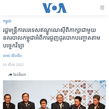
ភ្ជាប់​
ទៅ​
គេហទំព័រ​
កម្ពុជា
កម្ពុជា
ទាក់ទង
រដ្ឋមន្ត្រី​ការ​បរទេស​ឥណ្ឌូណេស៊ី​ពិភាក្សា​ជាមួយ​
រំលង​
អន្តរជាតិ
នគរបាល​កម្ពុជា​អំពី​ការ​ជួញ​ដូរ​បោក​បញ្ឆោត​តាម​
និង​
អាមេរិក
បច្ចេក​វិទ្យា​
ចូល​
ទៅ​​
ចិន
លាស់ លីបលីប
ទំព័រ​
ហេឡូវីអូអេ
ព័ត៌មាន​​
03 សីហា 2022
តែ​
កម្ពុជាច្នៃប្រតិដ្ឋ
ម្តង
ចែករំលែក
ព្រឹត្តិការណ៍ព័ត៌មាន
រំលង​
និង​
ទូរទស្សន៍ / វីដេអូ​
ចូល​
វិទ្យុ / ផតខាសថ៍
ទៅ​
ទំព័រ​
កម្មវិធីទាំងអស់