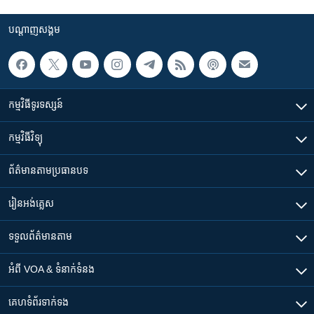
បណ្តាញ​សង្គម
កម្មវិធី​ទូរទស្សន៍
កម្មវិធី​វិទ្យុ
ព័ត៌មាន​តាមប្រធានបទ​
រៀន​​អង់គ្លេស
ទទួល​ព័ត៌មាន​តាម
អំពី​ VOA & ទំនាក់ទំនង
គេហទំព័រ​​ទាក់ទង