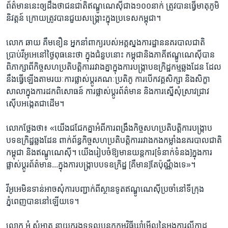
ព័ត៌មាន​នេះ​ឲ្យ​ដឹង​ថាជន​ជាតិ​ឥណ្ឌូណេស៊ី​ជាង​១០០​នាក់ ​ត្រូវ​បាន​ធ្វើ​មាតុ​ភូមិ​
និវត្តន៍​ ក្រោយ​ត្រូវ​បាន​ជួយ​សង្រ្គោះ​ក្នុង​ប្រទេស​កម្ពុជា។
លោក ​ឆាយ គឹមខឿន​ អ្នក​នាំពាក្យ​របស់​អគ្គ​ស្នងការ​ដ្ឋាន​នគរបាល​ជាតិ ​
ប្រាប់​វីអូអេ​នៅ​ថ្ងៃ​ពុធ​នេះ​ថា​ ក្នុង​ជំនួប​នោះ​ កម្ពុជា​និង​ភាគី​ឥណ្ឌូណេស៊ី​បាន​
ពិភាក្សា​ពី​កិច្ច​សហ​ប្រតិបត្តិ​ការ​រវាង​គ្នា​ក្នុង​ការ​បង្ក្រាប​ឧក្រិដ្ឋ​កម្ម​ឆ្លង​ដែន ​ដែល​
នឹង​ធ្វើ​ឡើង​តាម​រយៈ​ការ​ផ្លាស់ប្តូរ​គណៈ​ប្រតិភូ​ ការ​បើក​វគ្គ​សិក្សា ​និង​សិក្ខា​
សាលា​ក្នុង​ការ​ដក​ពិសោធន៍ ​ការ​ផ្លាស់​ប្តូរ​ព័ត៌មាន ​និង​ការ​ស្នើ​សុំ​ស្រាវជ្រាវ​
ស៊ើប​អង្កេត​ជាដើម​។
លោក​ថ្លែង​ថា៖ ​«យើង​ជជែក​គ្នា​អំពី​ការ​ពង្រឹង​កិច្ច​សហ​ប្រតិ​បត្តិ​ការ​បង្ក្រាប​
បទ​ឧក្រិដ្ឋ​ឆ្លង​ដែន​ ពាក់​ព័ន្ធ​កិច្ច​សហ​ប្រតិបត្តិ​ការ​រវាង​កង​កម្លាំង​នគរបាល​ជាតិ​
កម្ពុជា ​និង​ឥណ្ឌូណេស៊ី។​ យើង​រៀប​ចំ​ឱ្យ​មាន​យន្តការ​[ទំនាក់​ទំនង]​ក្នុង​ការ​
ផ្លាស់​ប្តូរ​ព័ត៌មាន​...ក្នុង​ការ​បង្ក្រាប​បទ​ឧក្រិដ្ឋ​ ​[គឺ​មាន]​តែ​ប៉ុណ្ណឹង​ទេ»។​
វីអូអេ​មិន​ទាន់​អាច​សុំការ​បញ្ជាក់​ពីស្ថានទូត​ឥណ្ឌូណេស៊ី​ប្រចាំ​នៅ​ទីក្រុង​
ភ្នំពេញ​បាន​នៅ​ឡើយ​ទេ។​
លោក ​អំ សំអាត ​នាយក​រង​ទទួល​បន្ទុក​កម្មវិធី​ឃ្លាំ​មើល​នៃ​អង្គការ​លីកាដូ ​