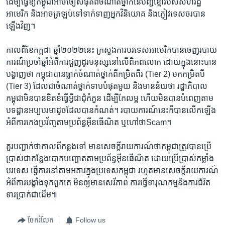
ដើម្បី​ធ្វើ​ឱ្យ​កម្ពុជា​អាច​ចៀស​ផុត​ពី​ចំណាត់​ថ្នាក់​នៃ​បញ្ជី​ខ្មៅ​របស់​សហ​រដ្ឋ​
អាមេរិក ​និង​អាច​ត្រឡប់​ទៅ​ទាក់​ទាញ​អ្នក​វិនិយោគ​ និង​ភ្ញៀវ​ទេសចរ​បាន​
ឡើង​វិញ។​
កាល​ពី​ខែ​កក្កដា​ ឆ្នាំ​២០២២​នេះ​ ក្រសួង​ការ​បរទេស​អាមេរិក​បាន​ចេញ​របាយ​
ការណ៍​ប្រចាំ​ឆ្នាំ​អំពី​ការ​ជួញដូរ​មនុស្ស​នៅ​លើ​ពិភព​លោក ​ដោយ​ក្នុង​នោះ​បាន​
បង្ហាញ​ថា ​កម្ពុជា​បាន​ធ្លាក់​ចំណាត់​ថ្នាក់​ពី​កម្រិត​ពីរ ​(Tier 2)​ មក​កម្រិត​បី ​
(Tier 3)​ ដែល​ជា​ចំណាត់​ថ្នាក់​ទាប​បំផុត​មួយ ​និង​មាន​ន័យ​ថា រដ្ឋាភិបាល​
កម្ពុជា​មិន​បាន​ខិត​ខំ​ធ្វើ​អ្វី​ជា​ដុំ​កំភួន ​ដើម្បី​កែ​លម្អ ​ហើយ​មិន​បាន​បំពេញ​តាម​
បទ​ដ្ឋាន​អប្បបរមា​ដូច​ដែល​បាន​កំណត់។ ​របាយ​ការណ៍​នេះ​ក៏​បាន​លើក​ឡើង​
អំពី​ការ​កេង​ប្រវ័ញ្ច​តាម​ប្រព័ន្ធ​អ៊ីនធើណិត ​ឬ​ហៅថា​Scam។​
គួរ​បញ្ជាក់​ថា​កាល​ពី​កន្លង​ទៅ ​មាន​សេចក្តី​រាយ​ការណ៍​ថា​កម្ពុជា​ត្រូវ​បាន​ប្រើ
ប្រាស់​ជា​កន្លែង​បោក​បញ្ឆោត​តាម​ប្រព័ន្ធ​អ៊ីនធើណិត​ ដោយ​ប្រើ​ប្រាស់​កម្លាំង​
បរទេស​ ធ្វើ​ការ​នៅ​តាម​អគារ​ក្នុង​ប្រទេស​កម្ពុជា​ រហូត​មាន​សេចក្តី​រាយ​ការណ៍​
អំពី​ការ​បង្ខាំង​ទុក​ពួកគេ ​មិន​ឲ្យ​មាន​សេរីភាព​ ការ​ធ្វើ​ទារុណ​កម្ម​និង​ការ​ជំរិត​
ទារ​ប្រាក់​ជា​ដើម៕
ចែករំលែក
Follow us