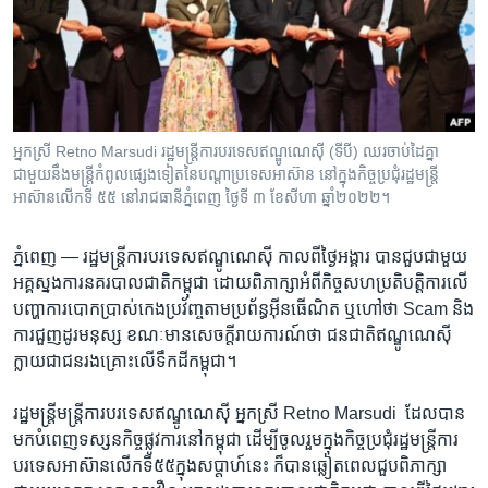
រចនា
សម្ព័ន្ធ​
Khmer English
រំលង​
និង​
បណ្តាញ​សង្គម
ចូល​
ទៅ​
អ្នកស្រី Retno Marsudi រដ្ឋមន្ត្រី​ការបរទេស​ឥណ្ឌូណេស៊ី (ទីបី) ឈរ​ចាប់​ដៃ​គ្នា​
កាន់​
ជាមួយ​នឹង​មន្ត្រី​កំពូល​ផ្សេង​ទៀត​នៃ​បណ្ដា​ប្រទេស​អាស៊ាន​ នៅ​ក្នុង​កិច្ចប្រជុំ​រដ្ឋមន្ត្រី​
ទំព័រ​
អាស៊ាន​លើក​ទី ៥៥ នៅ​រាជធានី​ភ្នំពេញ ថ្ងៃទី ៣ ខែសីហា ឆ្នាំ២០២២។
ភាសា
ស្វែង​
រក
ភ្នំពេញ —
​រដ្ឋមន្ត្រី​ការ​បរទេស​ឥណ្ឌូណេស៊ី​ កាលពី​ថ្ងៃ​អង្គារ​ បាន​ជួប​ជាមួយ​
អគ្គ​ស្នងការ​នគរបាល​ជាតិ​កម្ពុជា ​ដោយ​ពិភាក្សា​អំពី​កិច្ច​សហ​ប្រតិ​បត្តិការ​លើ​
បញ្ហា​ការ​បោក​ប្រាស់​កេង​ប្រវ័ញ្ច​តាម​ប្រព័ន្ធ​អ៊ីនធើណិត​ ឬ​ហៅ​ថា ​Scam ​និង​
ការ​ជួញ​ដូរ​មនុស្ស ខណៈ​មាន​សេចក្តី​រាយ​ការណ៍​ថា​ ជន​ជាតិ​ឥណ្ឌូណេស៊ី​
ក្លាយ​ជាជន​រង​គ្រោះ​លើ​ទឹកដី​កម្ពុជា។​
រដ្ឋមន្ត្រី​មន្ត្រី​ការ​បរទេស​ឥណ្ឌូណេស៊ី ​អ្នកស្រី ​Retno Marsudi ​ ដែល​បាន​
មក​បំពេញ​ទស្សន​កិច្ច​ផ្លូវការ​នៅ​កម្ពុជា​ ដើម្បី​ចូលរួម​ក្នុង​កិច្ច​ប្រជុំ​រដ្ឋមន្ត្រី​ការ​
បរទេស​អាស៊ាន​លើក​ទី​៥៥​ក្នុង​សប្តាហ៍​នេះ​ ក៏​បាន​ឆ្លៀតពេល​ជួប​ពិភាក្សា​