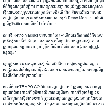
ជាមួយ​លោក​ នេត សាវឿន​ អគ្គ​ស្នងការ​នគរបាល​ជាតិ​កម្ពុជា ​កាលពី​ថ្ងៃ​អង្គារ​
អំពី​កិច្ច​សហ​ប្រតិបត្តិការ ​ការ​ដោះ​ស្រាយ​បញ្ហា​កេង​ប្រវ័ញ្ច​ប្រជាជន​ឥណ្ឌូណេ
ស៊ី ​ដោយ​សារក្រុមហ៊ុន​បោក​ប្រាស់​តាម​អ៊ីនធើណិត​ និង​ចាត់​វិធាន​ការ​បង្ការ​
ការ​ជួញ​ដូរ​មនុស្ស។ ​នេះ​បើ​តាម​សារ​របស់​អ្នកស្រី ​Retno Marsudi ​នៅ​លើ​
ប្រព័ន្ធ​Twitter ​កាល​ពី​ថ្ងៃទី​២ ​ខែ​សីហា។​
អ្នកស្រី ​Retno Marsudi ​បាន​បញ្ជាក់​ថា៖ ​«យើង​បាន​ពិភាក្សា​អំពី​កិច្ច​សហ​
ប្រតិបត្តិ​ការ​ ដើម្បី​ដោះ​ស្រាយ​ការ​កេង​ប្រវ័ញ្ច​ប្រជាជន​ឥណ្ឌូណេស៊ី ​ដោយ​
ក្រុមហ៊ុន​បោក​ប្រាស់​តាម​ប្រព័ន្ធអ៊ីនធើណិត ​និង​វិធាន​ការ​បង្ការ​ការ​ជួញ​ដូរ​
មនុស្ស»។​
រដ្ឋ​មន្ត្រី​ការ​បរទេស​ឥណ្ឌូណេស៊ី​ ក៏​បាន​ឱ្យ​ដឹង​ថា​ អាជ្ញាធរ​កម្ពុជា​បាន​ជួយ​
សង្គ្រោះ​ជន​ជាតិ​ឥណ្ឌូណេស៊ី​ជាង​៦០​នាក់​ ទាក់​ទង​ការ​ចាញ់​បោក​តាម​ប្រព័ន្ធ​
អ៊ីនធើណិត​នៅ​កម្ពុជា​ផង​ដែរ។​
សារ​ព័ត៌មាន​TEMPO.CO ដែល​មាន​មូលដ្ឋាន​នៅ​ទីក្រុង​ហ្សាការតា ​ចេញ​
ផ្សាយ​ព័ត៌មាន​កាល​ពី​ថ្ងៃ​ទី​២​ខែ​សីហា​នេះ​ឱ្យ​ដឹង​ថា​ ​ កាល​ពីថ្ងៃ​អាទិត្យ​ ​ជន​
ជាតិ​ឥណ្ឌូណេស៊ី​ទាំង​៦២​នាក់ ​ត្រូវ​បាន​អាជ្ញាធរ​កម្ពុជា​ជួយ​សង្គ្រោះ​ ដែល​ជា​
ជន​រង​គ្រោះ​នៃ​ការ​ជួញ​ដូរ​ក្នុង​អំពើ​បោកបញ្ឆោត​តាម​ប្រព័ន្ធ​អ៊ីនធើណិត។ ​សារ​