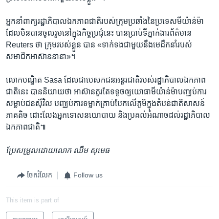
អ្នក​នាំ​ពាក្យ​រដ្ឋាភិបាល​ឯកភាព​ជាតិ​របស់​ក្រុម​ប្រឆាំង​នៃ​ប្រទេស​មីយ៉ាន់ម៉ា
ដែល​មិន​បាន​ចូលរួម​នៅ​ក្នុង​កិច្ច​ប្រជុំ​នេះ បាន​ប្រាប់​ទីភ្នាក់ងារ​ព័ត៌មាន
Reuters ថា ក្រុម​របស់​ខ្លួន បាន «ទាក់ទង​ជាមួយ​នឹង​មេដឹកនាំ​របស់​
សមាជិក​អាស៊ាន​នានា»។
លោក​បណ្ឌិត Sasa ដែល​ជា​បេសកជន​អន្តរជាតិ​របស់​រដ្ឋាភិបាល​ឯកភាព​
ជាតិ​នេះ បាន​និយាយ​ថា អាស៊ាន​គួរតែ​ទទូច​ឲ្យ​យោធា​មីយ៉ាន់ម៉ា​បញ្ឈប់​ការ​
សម្លាប់​ជន​ស៊ីវិល បញ្ឈប់​ការ​ទម្លាក់​គ្រាប់​បែក​លើ​ភូមិ​ក្នុង​តំបន់​ជាតិ​សាសន៍​
ភាគ​តិច ដោះលែង​អ្នក​ទោស​នយោបាយ និង​ប្រគល់​អំណាច​ដល់​រដ្ឋាភិបាល​
ឯកភាព​ជាតិ៕
ប្រែ​សម្រួល​ដោយ​លោក ឈឹម សុមេធ
ចែករំលែក
Follow us
This item is part of