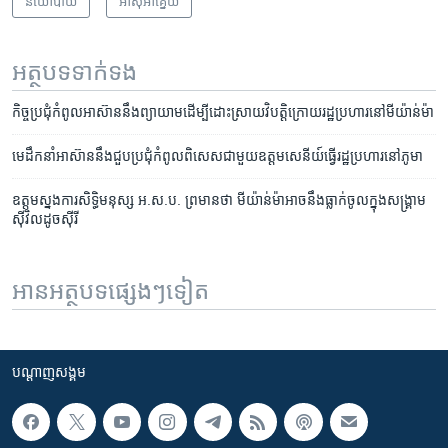
នយោបាយ
អាស៊ី​អាគ្នេយ៍
អត្ថបទ​ទាក់ទង
កិច្ច​ប្រជុំ​កំពូល​អាស៊ាន​​នឹង​ព្យាយាម​​ដើម្បី​ដោះស្រាយ​វិបត្តិ​ក្រោយ​រដ្ឋប្រហារ​នៅ​មីយ៉ាន់ម៉ា
មេដឹកនាំ​អាស៊ាន​នឹង​ជួប​ប្រជុំ​កំពូល​ពិសេស​ជាមួយ​ឧត្តមសេនីយ៍​ធ្វើ​រដ្ឋប្រហារ​នៅ​ភូមា
ឧត្តមស្នងការ​សិទ្ធិ​មនុស្ស ​អ.ស.ប. ​ព្រមាន​ថា មីយ៉ាន់ម៉ា​អាច​នឹង​ធ្លាក់​ចូល​ក្នុង​សង្គ្រាម​
ស៊ីវិល​ដូច​ស៊ីរី
អានអត្ថបទផ្សេងៗទៀត
បណ្តាញ​សង្គម