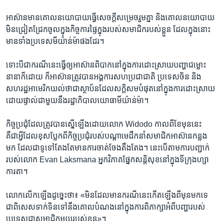
អាស៊ាន​មាន​គោល​នយោបាយ​ធ្វើ​សេចក្ដី​សម្រេច​រួម​គ្នា និង​គោល​នយោបាយ​
មិន​ជ្រៀតជ្រែក​ចូល​ក្នុង​កិច្ចការ​ផ្ទៃ​ក្នុង​របស់​សមាជិក​របស់​ខ្លួន ដែល​ក្នុង​នោះ​
មាន​ទាំង​ប្រទេស​មីយ៉ាន់ម៉ា​ផងដែរ។
ទោះបីជា​ករណី​នេះ​ធ្វើ​ឲ្យ​អាស៊ាន​ពិបាក​នៅ​ក្នុង​ការ​ដោះស្រាយ​បញ្ហា​ជម្លោះ​
នានា​ក៏ដោយ ក៏​អាស៊ាន​ត្រូវ​បាន​អង្គការ​សហប្រជាជាតិ ប្រទេស​ចិន និង​
សហរដ្ឋ​អាមេរិក​យល់​ថា​ជា​ស្ថាប័ន​ដែល​សក្ដិសម​បំផុត​នៅ​ក្នុង​ការ​ដោះស្រាយ​
ដោយ​ផ្ទាល់​ជាមួយ​នឹង​រដ្ឋាភិបាល​យោធា​មីយ៉ាន់ម៉ា។
កិច្ច​ប្រជុំ​ដែល​ត្រូវ​បាន​ស្នើ​ឡើង​ដោយ​លោក Widodo កាលពី​ខែ​មុន​នេះ
គឺជា​អ្វី​ដែល​ខុស​ប្លែក​ពី​កិច្ច​ប្រជុំ​របស់​បណ្ដា​មេដឹកនាំ​សមាជិក​អាស៊ាន​កន្លង​
មក ដែល​ជា​ទូទៅ​តែងតែ​មាន​ការ​ចាត់ចែង​តឹងតែង។ នេះ​បើ​តាម​ការ​បញ្ជាក់​
របស់​លោក Evan Laksmana អ្នក​វិភាគ​ផ្នែក​សន្តិសុខ​នៅ​ក្នុង​ទីក្រុង​ហ្សា
ការតា។
លោក​លើកឡើង​ដូច្នេះ​ថា៖ «មិន​ដែល​មាន​ករណី​នេះ​កើតឡើង​ពី​មុន​មក​ទេ
ជា​ពិសេស​ទាក់ទិន​ទៅ​នឹង​គោល​បំណង​នៅ​ក្នុង​ការ​ពិភាក្សា​អំពី​បញ្ហា​របស់​
ប្រទេស​ជា​សមាជិក​មួយ​របស់​ខ្លួន»។