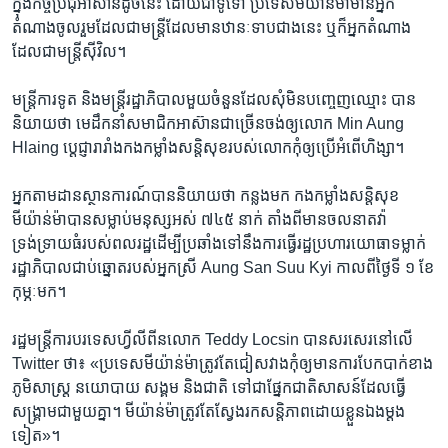
ក្នុង​កិច្ច​ប្រជុំ​អាស៊ាន​ដូច​នេះ ដោយ​ជា​ទូទៅ ប្រទេស​មីយ៉ាន់ម៉ា​មាន​អ្នក​
តំណាង​ចូលរួម​ដែល​ជា​មន្ត្រី​ដែល​មាន​ឋានៈ​ទាប​ជាង​នេះ ឬ​ក៏​អ្នក​តំណាង​
ដែល​ជា​មន្ត្រី​ស៊ីវិល។
មន្ត្រី​ការទូត និង​មន្ត្រី​រដ្ឋាភិបាល​មួយ​ចំនួន​ដែល​សុំ​មិន​បញ្ចេញ​ឈ្មោះ បាន​
និយាយ​ថា មេដឹកនាំ​សមាជិក​អាស៊ាន​ជា​ច្រើន​ចង់​ឲ្យ​លោក Min Aung
Hlaing ប្ដេជ្ញា​រារាំង​កង​កម្លាំង​សន្តិសុខ​របស់​លោក​កុំ​ឲ្យ​ប្រើ​អំពើ​ហិង្សា។
អ្នក​តាមដាន​ស្ថានការណ៍​បាន​និយាយ​ថា កន្លង​មក កង​កម្លាំង​សន្តិសុខ​
មីយ៉ាន់ម៉ា​បាន​សម្លាប់​មនុស្ស​អស់ ៧៤៥ នាក់ តាំងពី​មាន​ចលនា​តវ៉ា​
ទ្រង់ទ្រាយ​ធំ​របស់​ពលរដ្ឋ​ដើម្បី​ប្រឆាំង​ទៅ​នឹង​ការ​ធ្វើ​រដ្ឋប្រហារ​យោធា​ទម្លាក់​
រដ្ឋាភិបាល​ជាប់​ឆ្នោត​របស់​អ្នកស្រី Aung San Suu Kyi កាលពី​ថ្ងៃ​ទី ១ ខែ​
កុម្ភៈ​មក។
រដ្ឋមន្ត្រី​ការបរទេស​ហ្វីលីពីន​លោក Teddy Locsin បាន​សរសេរ​នៅ​លើ
Twitter ថា៖ «ប្រទេស​មីយ៉ាន់ម៉ា​ត្រូវតែ​ជៀសវាង​កុំ​ឲ្យ​មាន​ការ​បែកបាក់​ខាង​
ភូមិសាស្ត្រ នយោបាយ សង្គម និង​ជាតិ ទៅជា​ផ្នែក​ជាតិ​សាសន៍​ដែល​ធ្វើ​
សង្គ្រាម​ជាមួយ​គ្នា។ មីយ៉ាន់ម៉ា​ត្រូវតែ​ស្វែងរក​សន្តិភាព​ដោយ​ខ្លួន​ឯង​ម្ដង​
ទៀត»។