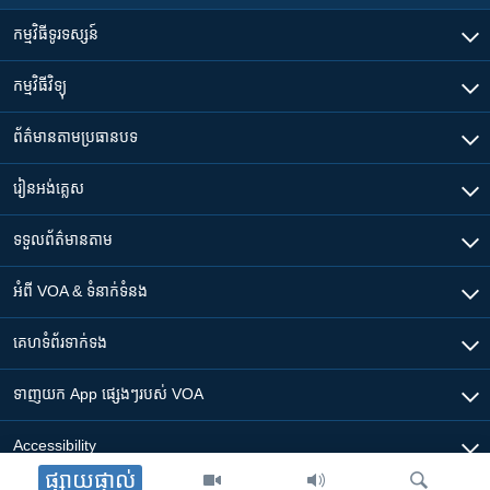
កម្មវិធី​ទូរទស្សន៍
កម្មវិធី​វិទ្យុ
ព័ត៌មាន​តាមប្រធានបទ​
រៀន​​អង់គ្លេស
ទទួល​ព័ត៌មាន​តាម
អំពី​ VOA & ទំនាក់ទំនង
គេហទំព័រ​​ទាក់ទង
ទាញយក​ App ផ្សេងៗ​របស់​ VOA
Accessibility
ផ្សាយផ្ទាល់