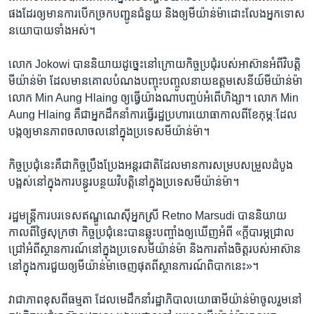
ផង​ដែរ​ឲ្យ​មាន​ការ​បើក​ច្រក​បញ្ជូន​ជំនួយ និង​ឲ្យ​មីយ៉ាន់ម៉ា​ដោះលែង​អ្នក​ទោស​
នយោបាយ​ទាំង​អស់។
លោក Jokowi បាន​និយាយ​ដូច្នេះ​នៅ​ក្រោយ​កិច្ច​ប្រជុំ​របស់​អាស៊ាន​អំពី​វិបត្តិ​
មីយ៉ាន់ម៉ា ដែល​មាន​គោល​បំណង​បញ្ចុះបញ្ចូល​នាយ​ឧត្តមសេនីយ៍​មីយ៉ាន់ម៉ា​
លោក Min Aung Hlaing ឲ្យ​ធ្វើ​យ៉ាង​ណា​បញ្ចប់​អំពើ​ហិង្សា។ លោក Min
Aung Hlaing គឺជា​អ្នក​ដឹកនាំ​ការ​ធ្វើ​រដ្ឋប្រហារ​យោធា​កាលពី​ខែ​កុម្ភៈ​ដែល​
បង្ក​ឲ្យ​មាន​ភាព​ចលាចល​នៅ​ក្នុង​ប្រទេស​មីយ៉ាន់ម៉ា។
កិច្ច​ប្រជុំ​នេះ​គឺជា​កិច្ច​ប្រឹងប្រែង​អន្តរជាតិ​ដែល​មាន​ការ​សម្របសម្រួល​ដំបូង​
បង្អស់​នៅ​ក្នុង​ការ​បន្ធូរបន្ថយ​វិបត្តិ​នៅ​ក្នុង​ប្រទេស​មីយ៉ាន់ម៉ា។
រដ្ឋមន្ត្រី​ការបរទេស​ឥណ្ឌូណេស៊ី​អ្នកស្រី Retno Marsudi បាន​និយាយ​
កាលពី​ថ្ងៃ​សុក្រ​ថា កិច្ច​ប្រជុំ​នេះ​បាន​ឆ្លុះ​បញ្ចាំង​ឲ្យ​ឃើញ​អំពី «ក្ដី​បារម្ភ​ជ្រាល
ជ្រៅ​អំពី​ស្ថានការណ៍​នៅ​ក្នុង​ប្រទេស​មីយ៉ាន់ម៉ា និង​ការ​តាំងចិត្ត​របស់​អាស៊ាន​
នៅ​ក្នុង​ការ​ជួយ​ឲ្យ​មីយ៉ាន់ម៉ា​ចេញ​ផុត​ពី​ស្ថានការណ៍​ពិបាក​នេះ»។
វា​ជា​ភាព​ខុស​ពី​ធម្មតា ដែល​មេដឹកនាំ​រដ្ឋាភិបាល​យោធា​មីយ៉ាន់ម៉ា​ចូលរួម​នៅ​