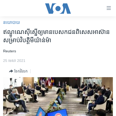
ភ្ជាប់​
ទៅ​
គេហទំព័រ​
នយោបាយ
កម្ពុជា
ទាក់ទង
ឥណ្ឌូណេស៊ី​ស្នើ​ឲ្យ​មាន​បេសកជន​ពិសេស​អាស៊ាន​
រំលង​
អន្តរជាតិ
សម្រាប់​វិបត្តិ​មីយ៉ាន់ម៉ា
និង​
អាមេរិក
ចូល​
​Reuters
ទៅ​​
ចិន
ទំព័រ​
25 មេសា 2021
ហេឡូវីអូអេ
ព័ត៌មាន​​
ចែករំលែក
តែ​
កម្ពុជាច្នៃប្រតិដ្ឋ
ម្តង
ព្រឹត្តិការណ៍ព័ត៌មាន
រំលង​
និង​
ទូរទស្សន៍ / វីដេអូ​
ចូល​
វិទ្យុ / ផតខាសថ៍
ទៅ​
ទំព័រ​
កម្មវិធីទាំងអស់