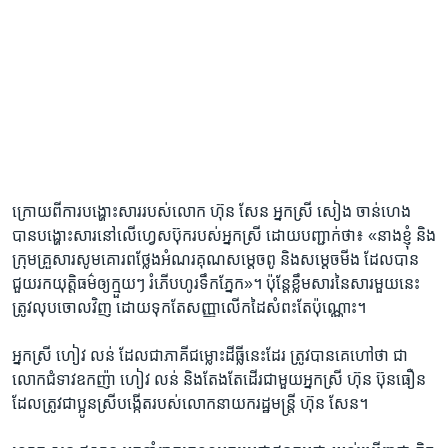
ក្រោយ​ពី​ការ​បង្ហោះ​សារ​របស់​លោក​ ហ៊ុន សែន​ អ្នកស្រី ​សៀង ចាន់ហេង ​
បាន​បង្ហោះ​សារ​នៅ​លើ​ហ្វេសប៊ុក​របស់​អ្នកស្រី​ ដោយ​បញ្ជាក់​ថា៖​ «នាង​ខ្ញុំ​ និង​
ក្រុម​គ្រួសារ​សូម​គោរព​ថ្លែង​អំណរ​គុណ​សម្តេច​ពូ ​និង​សម្តេច​មីង ​ដែល​បាន​
ជួយ​រក​យុត្តិធម៌​ឲ្យ​ក្មួយៗ​ រំភើប​ហូរ​ទឹក​ភ្នែក»។ ​ប៉ុន្តែ​ខ្លឹម​សារ​នៃ​សារ​មួយ​នេះ​
ត្រូវ​លុប​ចោល​វិញ ​ដោយ​ទុក​តែ​សញ្ញា​លើក​ដៃ​សំពះ​តែ​ប៉ុណ្ណោះ។​
អ្នកស្រី ​ហៀវ លន់ ​ដែល​ជា​ភាគី​ជម្លោះ​ដីធ្លី​នេះ​ដែរ​ ត្រូវ​បាន​គេ​ហៅ​ថា​ ជា
លោក​ជំទាវ​ឧកញ៉ា ​ហៀវ លន់ ​និង​តែងតែ​ដើរ​ជាមួយអ្នក​ស្រី ​ហ៊ុន ប៊ុនធឿន​
ដែល​ត្រូវ​ជា​ប្អូន​ស្រី​បង្កើត​របស់​លោក​នាយក​រដ្ឋ​មន្ត្រី ​ហ៊ុន ​សែន។​