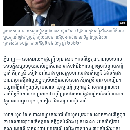
រចនា
សម្ព័ន្ធ​
Khmer English
រំលង​
និង​
បណ្តាញ​សង្គម
ចូល​
រូបឯកសារ៖ នាយករដ្ឋមន្ត្រីកម្ពុជាលោក ហ៊ុន សែន ថ្លែងនៅក្នុងសន្និសីទសារព័ត៌មាន
ទៅ​
មួយក្នុងអំឡុងកិច្ចប្រជុំកំពូលសហភាពអឺរ៉ុប-អាស៊ាន នៅទីក្រុងព្រុចសែល
កាន់​
ប្រទេសបែលហ្សិក កាលពីថ្ងៃទី ១៤ ខែធ្នូ ឆ្នាំ ២០២២។
ទំព័រ​
ភាសា
ស្វែង​
ភ្នំពេញ —
លោក​នាយក​រដ្ឋ​មន្ត្រី​ ហ៊ុន សែន ​កាល​ពី​ថ្ងៃ​ពុធ ​បាន​លុប​ចោល​
រក
សេចក្តី​សម្រេច​មួយ​របស់​រដ្ឋាភិបាល ​ទាក់​ទង​នឹង​ការ​បញ្ជា​ឲ្យ​ចាប់​ខ្លួន​ឧកញ៉ា​
ម្នាក់ ​គឺ​អ្នកស្រី ​សៀង ចាន់ហេង​ ម្ចាស់​ក្រុមហ៊ុន​ហេង​អភិវឌ្ឍន៍ ​ដែល​កំពុង​
មាន​ជម្លោះ​ដី​ធ្លី​ជាមួយ​ប្អូនស្រី​បង្កើត​របស់​លោក​ គឺ​អ្នកស្រី ​ហ៊ុន ប៊ុនធឿន។ ​
ជម្លោះ​ដីធ្លី​នៅ​ក្នុង​ភូមិ​ទួលសាលា​ ឃុំ​ស្អាងភ្នំ ​ស្រុក​ស្អាង ​ខេត្ត​កណ្តាល​នេះ ​
ពាក់ព័ន្ធ​នឹង​ការ​ចោទ​ប្រកាន់​ថា​ ប្រើ​ប្រាស់​ឯកសារ​ក្លែង​បន្លំកាន់​កាប់​អចលន
វត្ថុ​របស់​ឈ្មោះ ​ហ៊ុន ប៊ុនធឿន​ និង​ឈ្មោះ​ ហៀវ លន់។​
លោក ​ហ៊ុន សែន ​បាន​បង្ហោះ​សារ​នៅ​លើ​ហ្វេសប៊ុក​របស់​លោក​កាល​ពី​ថ្ងៃ​ពុធ​
ថា​ មាន​ការ​ផ្សាយ​ច្រើន​នូវសេចក្តី​ជូន​ដំណឹង ​ឬ​ ស.ជ.ណ.​ របស់​ទីស្តី​ការ​
គណៈ​រដ្ឋមន្រ្តី​ ទាក់ទងជាមួយ​អ្នក​ស្រី ​សៀង ចាន់ហេង​ តាម​សំណើ​របស់​