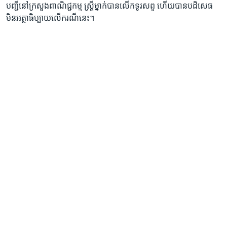
បញ្ជី​នៅ​ក្រសួង​ពាណិជ្ជកម្ម ​ស្រ្តី​ម្នាក់​បាន​លើក​ទូរសព្ទ ​ហើយ​បាន​បដិសេធ​
មិន​អត្ថាធិប្បាយ​លើ​ករណី​នេះ។​