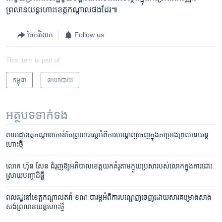
ព្រលាន​យន្ត​ហោះ​ខេត្ត​កណ្តាល​ផង​ដែរ៕
ចែករំលែក
Follow us
This item is part of
កម្ពុជា
នយោបាយ
អត្ថបទ​ទាក់ទង
ពល​រដ្ឋខេត្ត​កណ្តាល​កាន់​តែ​ព្រួយ​បារម្ភ​អំពី​ការ​បណ្តេញ​ចេញ​ក្នុង​គម្រោង​ព្រលាន​យន្ត​
ហោះ​ថ្មី
លោក ​ហ៊ុន សែន​ ជំរុញ​ឱ្យ​អភិបាល​ខេត្ត​យក​គំរូ​តាម​ក្មួយ​ប្រសា​របស់​លោក​ក្នុង​ការ​ដោះ​
ស្រាយ​បញ្ហា​ដីធ្លី
ពលរដ្ឋ​នៅ​ខេត្ត​កណ្តាល​តវ៉ា ​ខណៈ​​បារម្ភ​អំពី​ការ​បណ្តេញ​ចេញ​ដោយសារ​គម្រោង​សាង​
សង់​ព្រលាន​យន្តហោះ​ថ្មី