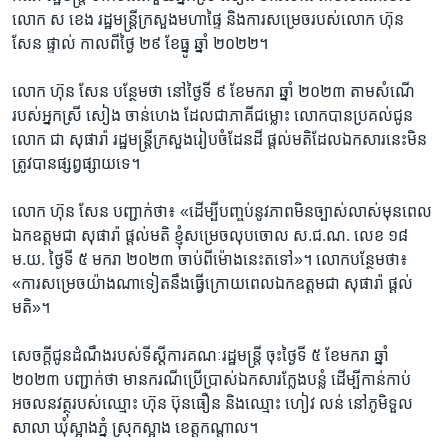
លោក​ ស ខេង ​រដ្ឋ​មន្រ្តី​ក្រសួង​មហា​ផ្ទៃ ​និង​ការ​សម្រេច​របស់​លោក ​ហ៊ុន
សែន​ ផ្ទាល់ ​កាល​ពី​ថ្ងៃ​ ២៩​ ខែ​ធ្នូ ​ឆ្នាំ​ ២០២២។​
លោក ​ហ៊ុន សែន ​បន្ថែម​ថា នៅ​ថ្ងៃ​ទី​ ៩​ ខែ​មករា ​ឆ្នាំ​ ២០២៣ ​តាម​សំណើ​
របស់​អ្នក​ស្រី សៀង ចាន់ហេង ​ដែល​ជា​ភាគី​ជម្លោះ ​លោក​បាន​ប្រគល់​ជូន​
លោក​ ជា សុផារ៉ា ​រដ្ឋមន្រ្តី​ក្រសួង​រៀបចំ​ដែនដី ​ផ្តល់​មតិ​ដែល​ឯកសារ​នេះ​មិន​
ត្រូវ​បាន​ផ្សព្វ​ផ្សាយ​ទេ។​
លោក ហ៊ុន សែន ​បញ្ជាក់​ថា៖​ «ដើម្បី​បញ្ចប់នូ​វភាព​មិន​ច្បាស់​លាស់​មុន​ពេល​
ឯកឧត្តម​ជា សុផារ៉ា​ ផ្តល់​មតិ ​ខ្ញុំ​សម្រេច​លុប​ចោល​ ស.ជ.ណ.​ លេខ​ ១៨​
ម.យ.​ ថ្ងៃ​ទី ៥ ​មករា ២០២៣​ ចាប់​ពី​ម៉ោង​នេះ​ត​ទៅ»។​ លោក​បន្ថែម​ថា៖ ​
«ការ​សម្រេច​យ៉ាង​ណា​ទៀត​នឹង​ធ្វើក្រោយ​ពេលឯកឧត្តម​ជា សុផារ៉ា ​ផ្តល់​
មតិ»។​
សេចក្តី​ជូន​ដំណឹង​របស់​ទីស្តី​ការ​គណៈ​រដ្ឋមន្រ្តី ​ចុះ​ថ្ងៃទី​ ៥ ​ខែ​មករា​ ឆ្នាំ​
២០២៣​ បញ្ជាក់​ថា​ មាន​ករណី​ប្រើ​ប្រាស់​ឯកសារ​ក្លែង​បន្លំ ​ដើម្បី​កាន់​កាប់​
អចលន​វត្ថុ​របស់​ឈ្មោះ​ ហ៊ុន ប៊ុនធឿន​ និង​ឈ្មោះ​ ហៀវ លន់ ​នៅ​ភូមិ​ទួល
សាលា​ ឃុំ​ស្អាង​ភ្នំ ​ស្រុក​ស្អាង ​ខេត្ត​កណ្តាល។​