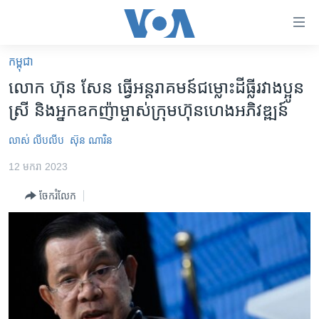
ភ្ជាប់​
ទៅ​
គេហទំព័រ​
កម្ពុជា
កម្ពុជា
ទាក់ទង
លោក ​ហ៊ុន សែន ​ធ្វើ​អន្តរាគមន៍​ជម្លោះ​ដីធ្លី​រវាង​ប្អូន​
រំលង​
អន្តរជាតិ
ស្រី​ និង​អ្នក​ឧកញ៉ា​ម្ចាស់​ក្រុមហ៊ុន​ហេង​អភិវឌ្ឍន៍
និង​
អាមេរិក
ចូល​
លាស់ លីបលីប
ស៊ុន ណារិន
ទៅ​​
ចិន
ទំព័រ​
12 មករា 2023
ហេឡូវីអូអេ
ព័ត៌មាន​​
ចែករំលែក
តែ​
កម្ពុជាច្នៃប្រតិដ្ឋ
ម្តង
ព្រឹត្តិការណ៍ព័ត៌មាន
រំលង​
និង​
ទូរទស្សន៍ / វីដេអូ​
ចូល​
វិទ្យុ / ផតខាសថ៍
ទៅ​
ទំព័រ​
កម្មវិធីទាំងអស់