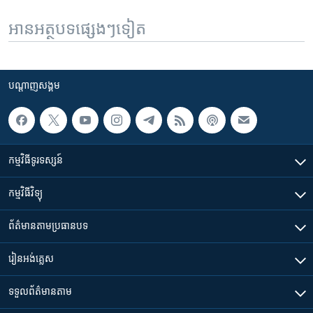
អានអត្ថបទផ្សេងៗទៀត
បណ្តាញ​សង្គម
កម្មវិធី​ទូរទស្សន៍
កម្មវិធី​វិទ្យុ
ព័ត៌មាន​តាមប្រធានបទ​
រៀន​​អង់គ្លេស
ទទួល​ព័ត៌មាន​តាម