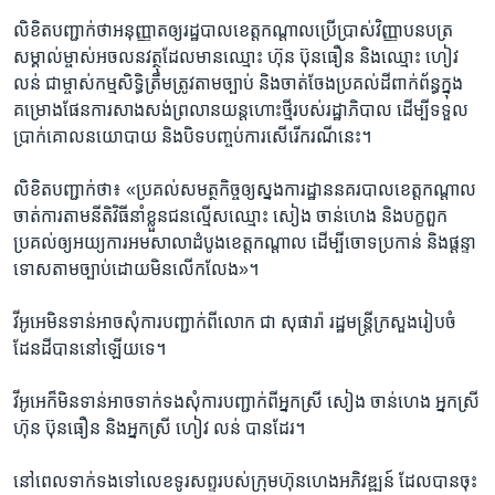
លិខិត​បញ្ជាក់​ថា​អនុញ្ញាត​ឲ្យ​រដ្ឋបាល​ខេត្ត​កណ្តាល​ប្រើប្រាស់​វិញ្ញាបន​បត្រ​
សម្គាល់​ម្ចាស់​អចលន​វត្ថុ​ដែល​មាន​ឈ្មោះ ​ហ៊ុន ប៊ុនធឿន ​និង​ឈ្មោះ​ ហៀវ
លន់ ​ជា​ម្ចាស់​កម្មសិទ្ធិ​ត្រឹម​ត្រូវ​តាម​ច្បាប់​ និង​ចាត់​ចែង​ប្រគល់​ដី​ពាក់ព័ន្ធ​ក្នុង​
គម្រោង​ផែនការ​សាង​សង់​ព្រលាន​យន្ត​ហោះ​ថ្មី​របស់​រដ្ឋាភិបាល​ ដើម្បី​ទទួល​
ប្រាក់​គោលនយោបាយ ​និង​បិទ​បញ្ចប់​ការ​សើ​រើ​ករណី​នេះ។​
លិខិត​បញ្ជាក់​ថា៖ ​«ប្រគល់​សមត្ថកិច្ច​ឲ្យ​ស្នងការ​ដ្ឋាន​នគរបាល​ខេត្ត​កណ្តាល​
ចាត់​ការ​តាម​នីតិវិធី​នាំ​ខ្លួន​ជន​ល្មើស​ឈ្មោះ​ សៀង ចាន់ហេង​ និង​បក្ខ​ពួក ​
ប្រគល់​ឲ្យ​អយ្យការ​អម​សាលា​ដំបូង​ខេត្ត​កណ្តាល ​ដើម្បី​ចោទ​ប្រកាន់ ​និង​ផ្តន្ទា
ទោស​តាម​ច្បាប់​ដោយ​មិន​លើក​លែង»។​
វីអូអេ​មិន​ទាន់​អាច​សុំ​ការ​បញ្ជាក់​ពី​លោក​ ជា សុផារ៉ា​ រដ្ឋ​មន្ត្រី​ក្រសួង​រៀប​ចំ​
ដែន​ដី​បាន​នៅ​ឡើយ​ទេ។​
វីអូអេ​ក៏​មិន​ទាន់​អាច​ទាក់​ទង​សុំ​ការ​បញ្ជាក់​ពី​អ្នក​ស្រី ​សៀង ចាន់ហេង ​អ្នកស្រី
​ហ៊ុន ប៊ុនធឿន​ និង​អ្នកស្រី ហៀវ លន់ ​បាន​ដែរ។​
នៅ​ពេល​ទាក់ទង​ទៅ​លេខ​ទូរសព្ទ​របស់​ក្រុម​ហ៊ុន​ហេង​អភិវ​ឌ្ឍន៍ ​ដែល​បាន​ចុះ​