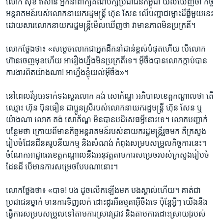
លោក ​សុខ ឥសាន ​អ្នកនាំ​ពាក្យ​គណ​បក្ស​ប្រជាជន​កម្ពុជា​ យល់​ឃើញ​ថា កិច្ច​
អន្តរាគមន៍​របស់​លោក​នាយក​រដ្ឋ​មន្ត្រី ​ហ៊ុន សែន ​លើ​បញ្ហា​ជម្លោះ​ដីធ្លី​មួយ​នេះ​
​ដោយ​សារលោក​នាយក​រដ្ឋមន្ត្រី​មើល​ឃើញ​ថា វា​មាន​ភាព​មិន​ប្រក្រតី។​
លោក​ថ្លែង​ថា៖ ​«សម្តេច​លោក​ជា​អ្នក​ដឹកនាំ​ជាន់​ខ្ពស់​បំ​ផុត​ហើយ​ ​បើ​លោក​
ហ៊ាន​ចេញ​មុខ​ហើយ​ អា​រឿង​ហ្នឹង​មិន​ប្រក្រតី​ទេ។​ អ៊ីចឹង​បាន​លោក​ក្តាប់​បាន​
ការងារ​ពិត​យ៉ាង​ណា! ​អាហ្នឹង​ខ្ញុំ​យល់​អ៊ីចឹង»។​
នៅ​ពេល​វីអូអេ​ទាក់​ទង​សួរ​លោក​ គង់ សោភ័ណ្ឌ ​អភិបាល​ខេត្ត​កណ្តាល​ថា​ តើ​
ឈ្មោះ ​ហ៊ុន ប៊ុនធឿន ​ជា​ប្អូនស្រី​របស់​លោក​នាយក​រដ្ឋ​មន្ត្រី ​ហ៊ុន សែន​ ឬ​
យ៉ាង​ណា​ លោក គង់ សោភ័ណ្ឌ ​មិន​បាន​បដិសេធ​អ្វី​នោះ​ទេ។​ លោកបញ្ជាក់​
បន្ថែម​ថា​ ក្រោយ​ពី​មាន​កិច្ច​អន្តរាគមន៍​របស់​នាយក​រដ្ឋ​មន្ត្រី​រួច​មក ​គឺ​ក្រសួង​
រៀបចំដែន​ដី​នគរូបនីយ​កម្ម ​និង​សំណង់​ កំពុង​សម្រប​សម្រួល​កិច្ចការ​នេះ។​
ចំណែកអាជ្ញាធរ​ខេត្ត​កណ្តាល​នឹង​អនុវត្ត​តាមការ​សម្រេច​របស់​ក្រសួង​រៀបចំ​
ដែន​ដី​ បើ​មាន​ការសម្រេច​បែប​ណា​នោះ។​
លោក​ថ្លែ​ង​ថា៖ ​«បាទ! ​បង​ ដូច​លើក​ឡើង​មក​ បង​ស្គាល់​ហើយ។​ គាត់​ជា​
ប្រជាជន​ម្នាក់​ មាន​ការ​ទិញ​លក់ ​ដោះ​ដូរ​អី​ធម្មតា​អ៊ីចឹង​ទេ​ ប៉ុន្តែ​អ្វីៗ ​យើង​នឹង​
ធ្វើ​ការ​សម្រប​សម្រួល​ទៅ​តាម​ការ​ស្រាវជ្រាវ ​និង​តាម​ការ​ដោះ​ស្រាយ​[របស់​