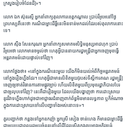
ក្រសួង​រៀបចំ​ដែន​ដី]»។​
លោក​ ឯក ស៊ុនរស្មី ​អ្នកនាំ​ពាក្យ​តុលាការ​ខេត្ត​កណ្តាល​ ប្រាប់​វីអូអេ​នៅ​ថ្ងៃ​
ព្រហស្បតិ៍​នេះ​ថា​ ករណី​ជម្លោះ​ដីធ្លី​នេះ​មិន​ទាន់មក​ដល់​ដៃ​របស់​តុលាការ​នោះ​
ទេ។​
លោក ​ស៊ឹង សែនករុណា​ អ្នក​នាំពាក្យ​សមាគម​សិទ្ធិ​មនុស្ស​អាដហុក​ ប្រាប់​
វីអូអេ​ថា​ លោក​មាន​ចម្ងល់​ថា​ ហេតុ​អ្វី​បាន​នាយក​រដ្ឋ​មន្ត្រី​ជា​អ្នក​ចេញ​មុខ​ធ្វើ​
អន្តរាគមន៍​ដោយ​ផ្ទាល់​ទៅ​វិញ។​
លោក​ថ្លែង​ថា៖ ​«នៅ​ក្នុង​ករណី​នេះ​មួយ យើ​ង​ក៏​មិន​យល់​អំពី​កិច្ច​អន្តរាគមន៍​
នៅ​ក្នុង​រឿង​ហ្នឹង​ដែរ។​ ហេតុ​អ្វី​ជា​មាន​លិខិត​មួយ​[របស់​ទីស្តី​ការ​គណៈ​រដ្ឋមន្ត្រី]
​ចេញ​ឲ្យ​ចាត់​វិធានការ​តាម​ផ្លូវ​ច្បាប់​ ហើយ​លិខិត​មួយ​ពី​ប្រមុខ​រដ្ឋាភិបាល​បែរ​
ជា​ឲ្យ​លុប​ទៅ​វិញ? នេះ​គឺជា​រឿង​មួយ​ ដែល​យើង​បង្ហាញ​ថា ​ការ​ដោះ​ស្រាយ​
នូវ​វិវាទ​ហ្នឹង​ហាក់​ដូច​ជា​អាជ្ញាធរ​ជំនាញ​ពាក់​ព័ន្ធ​មិន​មាន​លទ្ធភាព​ ឬ​ក៏​អំណាច​
ក្នុង​ការ​ដោះស្រាយ​ទៅ​លើ​បញ្ហា​ទាំង​អស់​នោះ​ទេ»។​
គួរ​បញ្ជាក់​ថា​ កន្លង​ទៅ​អ្នក​ឧកញ៉ា​ អ្នក​ស្រី ​សៀង ចាន់ហេង ​ក៏​មាន​ជម្លោះ​ដីធ្លី​
ជាមួយ​ប្រជា​ពលរដ្ឋ​មួយ​ចំនួន​នៅ​លើ​ដី​ដែល​ស្ថិត​ក្នុង​គម្រោង​អភិវឌ្ឍន៍​