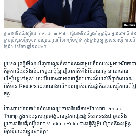
រចនា
សម្ព័ន្ធ​
Khmer English
រំលង​
និង​
បណ្តាញ​សង្គម
ចូល​
ប្រធានាធិបតី​រុស្ស៊ីលោក Vladimir Putin ធ្វើ​ជា​អធិបតី​ក្នុង​កិច្ច​ប្រជុំ​ជាមួយ​សមាជិក​នៃ​
ទៅ​
ក្រុម​ប្រឹក្សា​សន្តិសុខ​តាម​ខ្សែ​វីដេអូ​នៅ​វិមាន​ក្រឹមឡាំង ក្នុង​ក្រុង​មូស្គូ ប្រទេស​រុស្ស៊ី កាលពី​
កាន់​
ថ្ងៃទី៧ ខែមីនា ឆ្នាំ២០២៥។
ទំព័រ​
ភាសា
ស្វែង​
ប្រទេស​រុស្ស៊ី​មើលឃើញ​ការ​ស្ដារ​ទំនាក់ទំនង​ជាមួយ​នឹង​សហរដ្ឋ​អាមេរិក​ថា​ជា​
រក
កិច្ចការ​ដ៏​យូរ​និង​លំបាក​មួយ ប៉ុន្តែ​ជឿ​ថា​ភាគី​ទាំងពីរ​មាន​ឆន្ទៈ​នយោបាយ​
ដើម្បី​បន្ត​ទៅមុខ។ នេះ​បើ​យោង​តាម​សេចក្ដី​រាយការណ៍​របស់​ទីភ្នាក់ងារ​សារ
ព័ត៌មាន Reuters ដែល​យោង​លើ​ការ​បញ្ជាក់​របស់​រដ្ឋាភិបាល​រុស្ស៊ី​កាលពី​ថ្ងៃ​
ចន្ទ។
វិធានការ​យ៉ាង​ឆាប់​រហ័ស​របស់​ប្រធានាធិបតី​អាមេរិក​លោក Donald
Trump ក្នុង​ការ​បន្ត​សម្រេច​ឱ្យ​បាន​នូវ​ការ​ផ្សះផ្សា​ទំនាក់ទនង​ជាមួយ​នឹង​
ប្រធានាធិបតី​រុស្ស៊ី​លោក Vladimir Putin បាន​ធ្វើឱ្យ​អ៊ុយក្រែន​និង​សម្ព័ន្ធ
មិត្ត​អឺរ៉ុប​របស់​ខ្លួន​ខកចិត្ត។