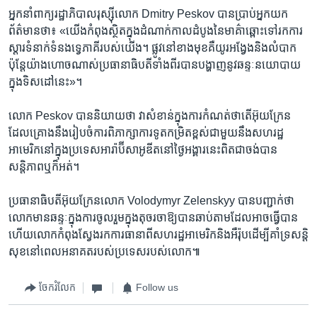
អ្នក​នាំពាក្យ​រដ្ឋាភិបាល​រុស្ស៊ី​លោក Dmitry Peskov បាន​ប្រាប់​អ្នក​យក​
ព័ត៌មាន​ថា៖ «យើង​កំពុង​ស្ថិត​ក្នុង​ដំណាក់កាល​ដំបូង​នៃ​មាគ៌ា​ឆ្ពោះ​ទៅរក​ការ​
ស្ដារ​ទំនាក់ទំនង​ទ្វេភាគី​របស់​យើង។ ផ្លូវ​នៅ​ខាងមុខ​គឺ​យូរ​អង្វែង​និង​លំបាក
ប៉ុន្តែ​យ៉ាងហោច​ណាស់​ប្រធានាធិបតី​ទាំងពីរ​បាន​បង្ហាញ​នូវ​ឆន្ទៈ​នយោបាយ​
ក្នុង​ទិសដៅ​នេះ»។
លោក Peskov បាន​និយាយ​ថា វា​សំខាន់​ក្នុង​ការ​កំណត់​ថាតើ​អ៊ុយក្រែន​
ដែល​គ្រោង​នឹង​រៀបចំ​ការ​ពិភាក្សា​ការទូត​កម្រិត​ខ្ពស់​ជាមួយ​នឹង​សហរដ្ឋ​
អាមេរិក​នៅ​ក្នុង​ប្រទេស​អារ៉ាប៊ីសាអូឌីត​នៅ​ថ្ងៃ​អង្គារ​នេះ​ពិតជា​ចង់​បាន​
សន្តិភាព​ឬ​ក៏​អត់។
ប្រធានាធិបតី​អ៊ុយក្រែន​លោក Volodymyr Zelenskyy បាន​បញ្ជាក់​ថា
លោក​មាន​ឆន្ទៈ​ក្នុង​ការ​ចូលរួម​ក្នុង​តុ​ចរចា​ឱ្យ​បាន​ឆាប់​តាម​ដែល​អាច​ធ្វើបាន
ហើយ​លោក​កំពុង​ស្វែងរក​ការ​ធានា​ពី​សហរដ្ឋ​អាមេរិក​និង​អឺរ៉ុប​ដើម្បី​គាំទ្រ​សន្តិ
សុខ​នៅ​ពេល​អនាគត​របស់​ប្រទេស​របស់​លោក៕
ចែករំលែក
Follow us