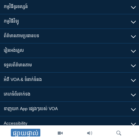
កម្មវិធី​ទូរទស្សន៍
កម្មវិធី​វិទ្យុ
ព័ត៌មាន​តាមប្រធានបទ​
រៀន​​អង់គ្លេស
ទទួល​ព័ត៌មាន​តាម
អំពី​ VOA & ទំនាក់ទំនង
គេហទំព័រ​​ទាក់ទង
ទាញយក​ App ផ្សេងៗ​របស់​ VOA
Accessibility
ផ្សាយផ្ទាល់