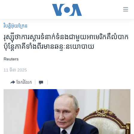
ភ្ជាប់​
ទៅ​
គេហទំព័រ​
វិបត្តិអ៊ុយក្រែន
កម្ពុជា
ទាក់ទង
រុស្ស៊ី​ថា​ការ​ស្ដារ​ទំនាក់ទំនង​ជាមួយ​អាមេរិក​គឺ​លំបាក
រំលង​
អន្តរជាតិ
ប៉ុន្តែ​ភាគី​ទាំងពីរ​មាន​ឆន្ទៈ​នយោបាយ
និង​
អាមេរិក
ចូល​
​Reuters
ទៅ​​
ចិន
ទំព័រ​
11 មីនា 2025
ហេឡូវីអូអេ
ព័ត៌មាន​​
ចែករំលែក
តែ​
កម្ពុជាច្នៃប្រតិដ្ឋ
ម្តង
ព្រឹត្តិការណ៍ព័ត៌មាន
រំលង​
និង​
ទូរទស្សន៍ / វីដេអូ​
ចូល​
វិទ្យុ / ផតខាសថ៍
ទៅ​
ទំព័រ​
កម្មវិធីទាំងអស់