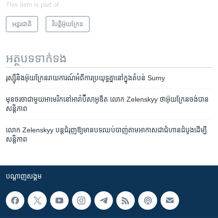
This item is part of
អន្តរជាតិ
វិបត្តិអ៊ុយក្រែន
អត្ថបទ​ទាក់ទង
រុស្ស៊ី​និង​អ៊ុយក្រែន​រាយការណ៍​អំពី​ការ​ប្រយុទ្ធ​គ្នា​នៅ​ក្នុង​តំបន់ Sumy
មុន​ចរចា​ជាមួយ​អាមេរិក​នៅ​អារ៉ាប៊ីសាអូឌីត លោក Zelenskyy ថា​អ៊ុយក្រែន​ចង់​បាន​
សន្តិភាព
លោក Zelenskyy បន្ត​ជំរុញ​ឱ្យ​មាន​បទឈប់បាញ់​តាម​អាកាស​ជា​ជំហាន​ដំបូង​ដើម្បី​
សន្តិភាព
បណ្តាញ​សង្គម