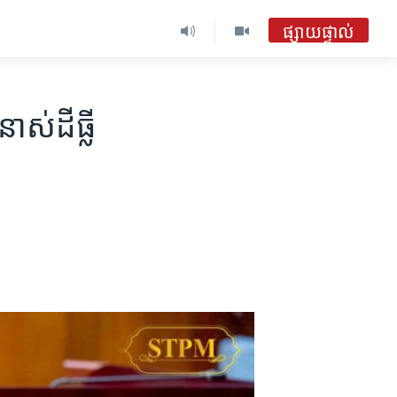
ផ្សាយផ្ទាល់
់​ដីធ្លី​