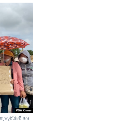
ៅមុខក្រសួងដែនដី នគរ