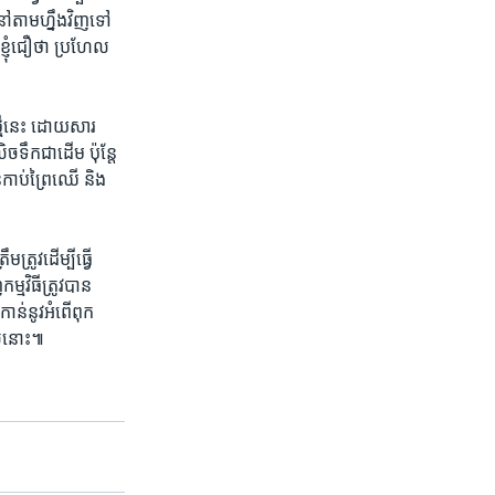
នៅ​តាម​ហ្នឹង​វិញ​ទៅ​
​ខ្ញុំ​ជឿ​ថា​ ប្រហែល​
្មី​នេះ ​ដោយ​សារ​
​ទឹក​ជា​ដើម​ ប៉ុន្តែ​
ាប់​ព្រៃ​ឈើ​ និង​
្រូវ​ដើម្បី​ធ្វើ​
មវិធី​ត្រូវ​បាន​
ន់​នូវ​អំពើ​ពុក​
​ផល​នោះ៕