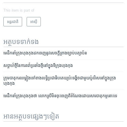
This item is part of
អន្តរជាតិ
អាស៊ី
អត្ថបទ​ទាក់ទង
មេដឹកនាំ​ក្រុង​ហុងកុង​ដក​ចេញ​នូវ​សេចក្តី​ព្រាង​ច្បាប់​បត្យាប័ន
សប្តាហ៍ថ្មី​នៃ​ការ​តវ៉ា​ប្រឆាំង​ថ្មី​នៅ​ក្នុង​ទីក្រុង​ហុងកុង
ក្រុម​បាតុករ​លម្អៀង​ទៅ​ខាង​លទ្ធិ​ប្រជាធិបតេយ្យ​ប៉ះ​ទង្គិច​ជាមួយ​ប៉ូលិស​នៅ​ក្នុង​ក្រុង​
ហុងកុង
មេដឹកនាំ​ក្រុង​ហុងកុង​ថា ​លោកស្រី​មិន​ចុះ​ចេញ​ពី​តំណែង​ដោយ​សារ​បាតុកម្ម​​នោះ​ទេ
អានអត្ថបទផ្សេងៗទៀត