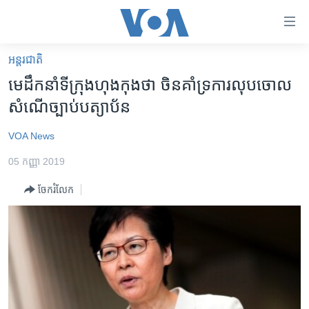
ភ្ជាប់​
ទៅ​
គេហទំព័រ​
អន្តរជាតិ
កម្ពុជា
ទាក់ទង
មេដឹកនាំ​ទីក្រុង​ហុងកុង​ថា ​ចិន​គាំទ្រ​ការ​លុប​ចោល​
រំលង​
អន្តរជាតិ
សំណើ​ច្បាប់​បត្យាប័ន
និង​
អាមេរិក
ចូល​
VOA News
ទៅ​​
ចិន
ទំព័រ​
05 កញ្ញា 2019
ហេឡូវីអូអេ
ព័ត៌មាន​​
ចែករំលែក
តែ​
កម្ពុជាច្នៃប្រតិដ្ឋ
ម្តង
ព្រឹត្តិការណ៍ព័ត៌មាន
រំលង​
និង​
ទូរទស្សន៍ / វីដេអូ​
ចូល​
វិទ្យុ / ផតខាសថ៍
ទៅ​
ទំព័រ​
កម្មវិធីទាំងអស់