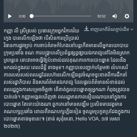
រចនា
No media source currently available
សម្ព័ន្ធ​
Khmer English
រំលង​
0:00
30:52
និង​
បណ្តាញ​សង្គម
ទាញ​យក​ពី​តំណភ្ជាប់​ដើម
ចូល​
កញ្ញា​ លី ស្រីស្រស់ ប្រធាន​ក្រុម​អ្នក​វិភាគ​វ័យ
ទៅ​
ក្មេង​ បាន​លើកឡើង​ថា​ បើ​សិន​ការ​​ប្រើប្រាស់​​
កាន់​
វិធានការ​ផ្លូវច្បាប់ ការ​ចាប់​គំរាម​កំហែង​នៅ​បន្ត​កើត​មាន​លើ​អ្នក​នយោបាយ​​
ទំព័រ​
ក្រុម​ប្រឆាំង ខណៈ​ការ​បង្ក្រាប​លើ​ប្រព័ន្ធ​ផ្សព្វផ្សាយ​ឯករាជ្យ​នៅតែ​មិន​ស្រាក
ភាសា
ស្វែង​
ស្រាន្ត​ទេ នោះ​វា​អាច​ធ្វើ​ឱ្យ​ប៉ះពាល់​ដល់​គុណភាព​ការ​បោះឆ្នោត​ ដែល​នឹង​
រក
មកដល់​ក្នុង​រយៈពេល​ដ៏​ខ្លី​​ ខាងមុខ។​ កញ្ញា​បាន​បញ្ជាក់​បន្ថែម​ថា ​លំហ​សេរី
ភាព​របស់​របស់​​ពលរដ្ឋ​ដែល​ហ៊ាន​​លើក​ឡើង​នូវ​​ចំណុច​ខ្វះ​ខាត​ពី​ការ​ដឹកនាំ​
របស់​រដ្ឋាភិបាល​ និង​សារព័ត៌មាន​ឯករាជ្យ ដែល​ផ្តល់​​ព័ត៌មាន​សំខាន់​ដល់​​
ពលរដ្ឋ​ក្នុង​ការ​សម្រេច​ចិត្ត​ថា​ តើ​គាត់​គួរ​បោះឆ្នោត​ឲ្យ​អ្នក​ណា​ កំពុង​ត្រូវ​បាន​
បាត់បង់។​ កញ្ញា​អង្កេត​ឃើញ​ថា ពលរដ្ឋ​មាន​​ភាព​នឿយ​ណាយ​នៅ​ក្នុង​ការ​
បោះឆ្នោត តែ​ទោះ​យ៉ាង​ណា ​ពួកគេ​​នៅ​មាន​សង្ឃឹម​ ប្រសិន​​មាន​វត្តមាន​
គណបក្ស​ប្រឆាំង ពោល​គឺ​​គណបក្ស​ភ្លើងទៀន​ ចូលរួម​ប្រកួត​ប្រជែង​ក្នុង​ការ​
បោះឆ្នោត​ខាង​មុខ​នេះ៕ (ខាន់ សុគុំមនោ, Hello VOA, ១៧ មេសា
២០២៣)