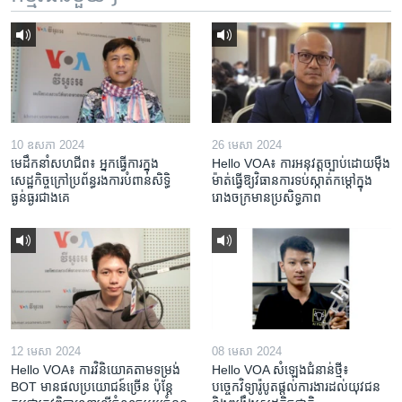
10 ឧសភា 2024
26 មេសា 2024
មេដឹកនាំសហជីព៖ អ្នកធ្វើការក្នុង
Hello VOA៖ ការអនុវត្ត​ច្បាប់​ដោយ​ម៉ឺង
សេដ្ឋកិច្ចក្រៅប្រព័ន្ធរងការបំពានសិទ្ធិ
ម៉ាត់​ធ្វើ​ឱ្យ​វិធានការ​ទប់ស្កាត់​កម្តៅ​ក្នុង​
ធ្ងន់ធ្ងរជាងគេ
រោងចក្រ​មាន​ប្រសិទ្ធភាព​​
12 មេសា 2024
08 មេសា 2024
Hello VOA៖ ការ​វិនិយោគ​តាម​ទម្រង់ ​
Hello VOA សំឡេង​ជំនាន់​ថ្មី៖
BOT​ មាន​ផល​ប្រយោជន៍​ច្រើន ប៉ុន្តែ​
បច្ចេកវិទ្យា​រ៉ូបូត​ផ្តល់​ការងារ​ដល់​យុវជន