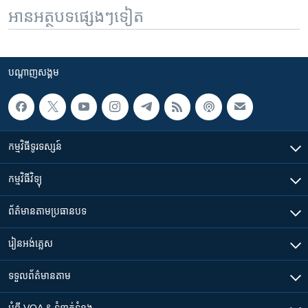
អានអត្ថបទផ្សេងៗទៀត
បណ្តាញ​សង្គម
កម្មវិធី​ទូរទស្សន៍
កម្មវិធី​វិទ្យុ
ព័ត៌មាន​តាមប្រធានបទ​
រៀន​​អង់គ្លេស
ទទួល​ព័ត៌មាន​តាម
អំពី​ VOA & ទំនាក់ទំនង