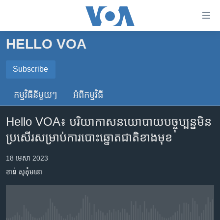
ភ្ជាប់​
ទៅ​
គេហទំព័រ​
HELLO VOA
កម្ពុជា
ទាក់ទង
រំលង​
អន្តរជាតិ
Subscribe
និង​
SUBSCRIBE
អាមេរិក
ចូល​
កម្មវិធី​នីមួយៗ
អំពី​កម្មវិធី​
ទៅ​​
ចិន
ទទួល​​​សេវា​​​ Podcast
ទំព័រ​
Hello VOA៖ បរិយាកាស​នយោបាយ​បច្ចុប្បន្ន​មិន​
ហេឡូវីអូអេ
ព័ត៌មាន​​
ប្រសើរ​សម្រាប់​ការ​បោះឆ្នោត​ជាតិ​ខាងមុខ
តែ​
កម្ពុជាច្នៃប្រតិដ្ឋ
ម្តង
ព្រឹត្តិការណ៍ព័ត៌មាន
18 មេសា 2023
រំលង​
ខាន់ សុគុំមនោ
និង​
ទូរទស្សន៍ / វីដេអូ​
ចូល​
វិទ្យុ / ផតខាសថ៍
ទៅ​
ទំព័រ​
កម្មវិធីទាំងអស់