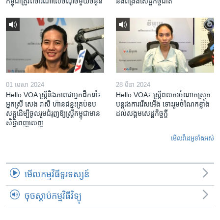
កម្ពុជា​ត្រូវ​ពិចារណា​លើ​ចំណុច​មួយ​ចំនួន
និង​ពង្រឹង​​សេដ្ឋកិច្ច​ជាតិ​​​​​​
01 មេសា 2024
28 មីនា 2024
Hello VOA ស្ត្រីនិងភាពជាអ្នកដឹកនាំ៖
Hello VOA៖ ស្រ្តីពលករចំណាកស្រុក
អ្នកស្រី សេង រាសី ហ៊ានជន្នះគ្រប់ឧប
បន្តរងការរើសអើង ទោះរួមចំណែកខ្លាំង
សគ្គដើម្បីចូលរួមជំរុញឱ្យស្រ្តីកម្ពុជាមាន
ដល់សង្គមសេដ្ឋកិច្ចក្តី
សិទ្ធិពេញលេញ
មើល​វីដេអូ​ទាំង​អស់
មើល​កម្មវិធី​ទូរទស្សន៍
ចុចស្តាប់កម្មវិធីវិទ្យុ