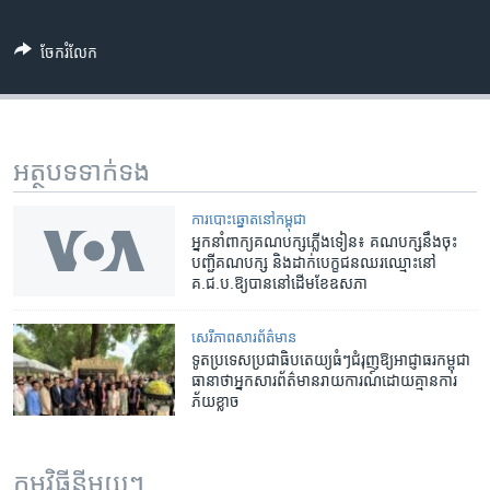
ចែករំលែក
អត្ថបទ​ទាក់ទង
​ការ​បោះឆ្នោត​​នៅ​កម្ពុជា
អ្នក​នាំ​ពាក្យ​គណបក្ស​ភ្លើង​ទៀន៖​ គណបក្ស​នឹង​ចុះ​
បញ្ជី​គណបក្ស​ និង​ដាក់​បេក្ខជន​ឈរ​ឈ្មោះ​នៅ​
គ.ជ.ប.​ឱ្យ​បាន​នៅ​​ដើម​ខែ​ឧសភា​​
សេរីភាពសារព័ត៌មាន
ទូត​ប្រទេស​ប្រជាធិបតេយ្យ​ធំៗ​ជំរុញ​ឱ្យ​អាជ្ញាធរ​កម្ពុជា​
ធានា​ថា​អ្នក​សារ​ព័ត៌មាន​រាយការណ៍​ដោយ​គ្មាន​ការ​
ភ័យ​ខ្លាច
កម្មវិធី​នីមួយៗ