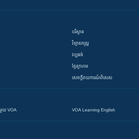
បរិស្ថាន
វិទ្យាសាស្រ្ត
វប្បធម៌
ខ្មែរក្រហម
សេចក្តីរាយការណ៍ពិសេស
ស​​ជាមួយ VOA
VOA Learning English