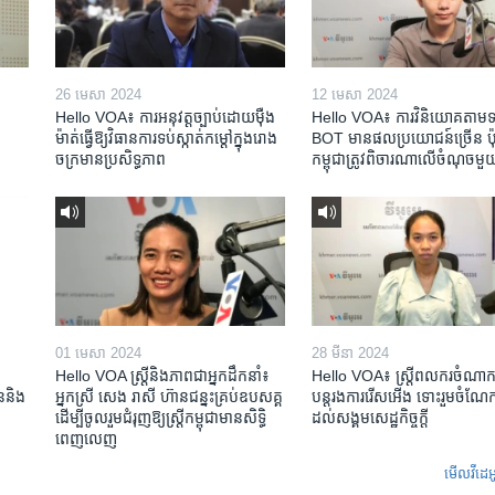
26 មេសា 2024
12 មេសា 2024
Hello VOA៖ ការអនុវត្ត​ច្បាប់​ដោយ​ម៉ឺង
Hello VOA៖ ការ​វិនិយោគ​តាម​ទម្
ម៉ាត់​ធ្វើ​ឱ្យ​វិធានការ​ទប់ស្កាត់​កម្តៅ​ក្នុង​រោង
BOT​ មាន​ផល​ប្រយោជន៍​ច្រើន ប៉ុន្
ចក្រ​មាន​ប្រសិទ្ធភាព​​
កម្ពុជា​ត្រូវ​ពិចារណា​លើ​ចំណុច​មួ
01 មេសា 2024
28 មីនា 2024
Hello VOA ស្ត្រីនិងភាពជាអ្នកដឹកនាំ៖
Hello VOA៖ ស្រ្តីពលករចំណាក
ជននិង​
អ្នកស្រី សេង រាសី ហ៊ានជន្នះគ្រប់ឧបសគ្គ
បន្តរងការរើសអើង ទោះរួមចំណែកខ
ដើម្បីចូលរួមជំរុញឱ្យស្រ្តីកម្ពុជាមានសិទ្ធិ
ដល់សង្គមសេដ្ឋកិច្ចក្តី
ពេញលេញ
មើល​វីដេអ