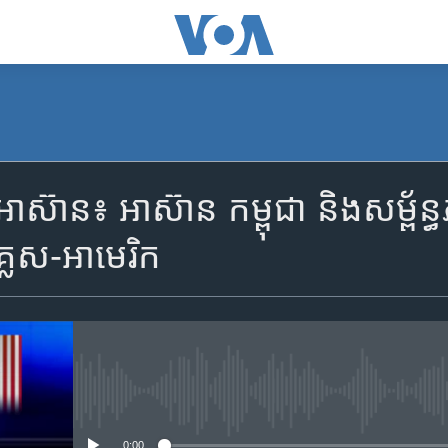
SUBSCRIBE
ាន៖ អាស៊ាន កម្ពុជា និង​សម្ព័ន្ធភាព​
Apple Podcasts
គ្លេស-អាមេរិក
ទទួល​​​សេវា​​​ Podcast
No media source currently availa
0:00