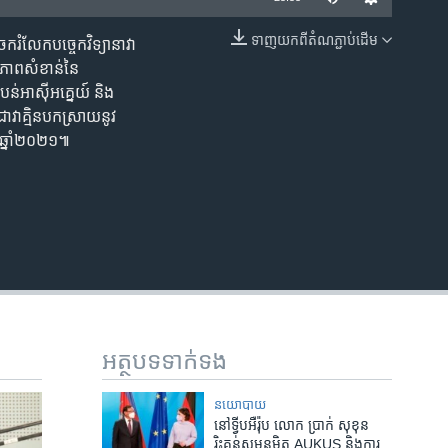
ទាញ​យក​ពី​តំណភ្ជាប់​ដើម
ករំលែក​បច្ចេកវិទ្យា​នាវា​
EMBED
ី​ភាព​សំខាន់​នៃ
ំបន់​អាស៊ីអគ្នេយ៍​ និង​
វាគ្មិន​បកស្រាយ​នូវ​
លា ឆ្នាំ២០២១៕
អត្ថបទ​ទាក់ទង
នយោបាយ
នៅ​ទ្វីប​អឺរ៉ុប លោក ប្រាក់ សុខុន
រិះគន់​សម្ពន្ធមិត្ត AUKUS និង​ការ