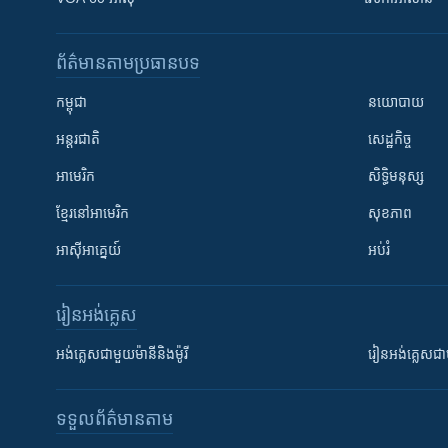
ព័ត៌មាន​តាមប្រធានបទ​
កម្ពុជា
នយោបាយ
អន្តរជាតិ
សេដ្ឋកិច្ច
អាមេរិក
សិទ្ធិមនុស្ស
ខ្មែរ​នៅអាមេរិក
សុខភាព
អាស៊ីអាគ្នេយ៍
អប់រំ
រៀន​​អង់គ្លេស
អង់គ្លេស​ជាមួយ​ម៉ានី​និង​ម៉ូរី
រៀន​​​​​​អង់គ្លេ
ទទួល​ព័ត៌មាន​តាម