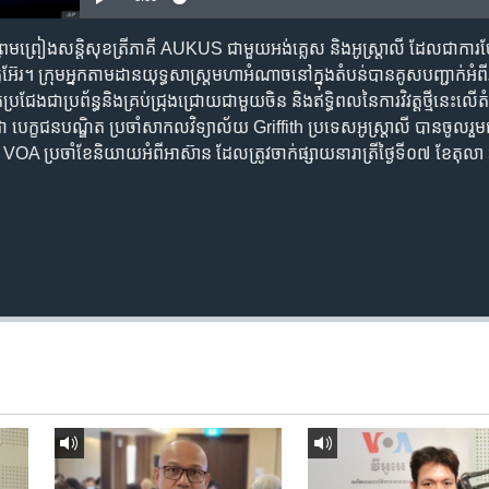
ចព្រមព្រៀង​សន្ដិសុខ​ត្រីភាគី AUKUS ជាមួយ​អង់គ្លេស និង​អូស្ត្រាលី ដែល​​ជា​ការ​ចែ
៊ែរ។ ក្រុម​អ្នក​តាមដាន​យុទ្ធសាស្ត្រ​មហាអំណាច​នៅ​ក្នុង​តំបន់​បាន​​គូស​បញ្ជាក់​អំព
ែង​ជា​ប្រព័ន្ធ​និង​គ្រប់​ជ្រុងជ្រោយ​​ជាមួយ​ចិន និង​ឥទ្ធិពល​នៃ​ការ​វិវត្ត​ថ្មី​នេះ​លើ​ត
 បេក្ខជនបណ្ឌិត ប្រចាំ​សាកលវិទ្យាល័យ Griffith ប្រទេស​អូស្ត្រាលី បាន​ចូលរួម​ជា​
o VOA ប្រចាំខែ​និយាយ​អំពី​អាស៊ាន ដែល​ត្រូវ​ចាក់ផ្សាយ​នា​រាត្រី​ថ្ងៃទី​០៧ ខែ​តុ