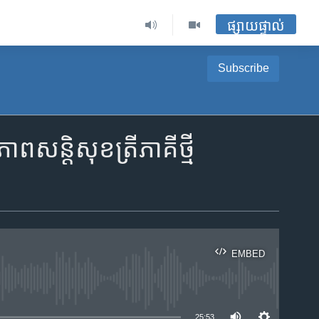
ផ្សាយផ្ទាល់
Subscribe
សន្ដិសុខ​ត្រីភាគី​ថ្មី
EMBED
ble
25:53