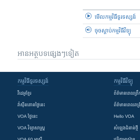
មើល​កម្មវិធី​ទូរទស្សន៍
ចុចស្តាប់កម្មវិធីវិទ្យុ
អានអត្ថបទផ្សេងៗទៀត
កម្មវិធី​ទូរទស្សន៍
កម្មវិធី​វិទ្យុ
វីដេអូ​ខ្មែរ
ព័ត៌មាន​ពេល​ព្រឹ
វ៉ាស៊ីនតោន​ថ្ងៃ​នេះ
ព័ត៌មាន​​ពេល​រាត្រ
VOA ថ្ងៃនេះ
Hello VOA
VOA ​វិទ្យាសាស្ត្រ
សំឡេង​ជំនាន់​ថ្មី
VOA 60 អាស៊ី
វេទិកា​អាស៊ាន