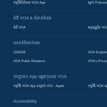
កម្មវិធី​ព័ត៌មាន VOA App
ស្តាប់ Podcas
អំពី​ VOA & ទំនាក់ទំនង
អំពី​ VOA
ធម្មនុញ្ញ​នៃ V
គេហទំព័រ​​ទាក់ទង
USAGM
VOA English
VOA Public Relations
VOA's Privac
ទាញយក​ App ផ្សេងៗ​របស់​ VOA
Khmer English
កម្មវិធី​ VOA App សម្រាប់ iOS - Apple
កម្មវិធី​ VOA
បណ្តាញ​សង្គម
Accessibility