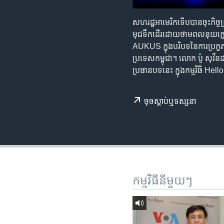
រចនា
សម្ព័ន្ធ​
សហរដ្ឋ​អាមេរិក​​ទើប​បាន​ចុះ​កិច្
រំលង​
មុជទឹក​​ដើរ​ដោយ​​ថាមពល​​នុយក្លេអ
និង​
AUKUS ក្នុង​បរិបទ​នៃ​ការ​ប្រកួតប្រជ
ចូល​
ប្រទេស​កម្ពុជា។ លោក ប៉ូ សុវីនដា
ទៅ​
ប្រធានបទ​នេះ ក្នុង​កម្មវិធី Hell
កាន់​
ទំព័រ​
ស្វែង​
ចុច​​ស្តាប់​ឬ​ទស្សនា
រក
កម្មវិធី​នីមួយៗ