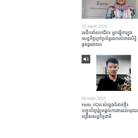
10 ឧសភា 2024
មេដឹកនាំសហជីព៖ អ្នកធ្វើការក្នុង
សេដ្ឋកិច្ចក្រៅប្រព័ន្ធរងការបំពានសិទ្ធិ
ធ្ងន់ធ្ងរជាងគេ
08 មេសា 2024
Hello VOA សំឡេង​ជំនាន់​ថ្មី៖
បច្ចេកវិទ្យា​រ៉ូបូត​ផ្តល់​ការងារ​ដល់​យុវ
ពង្រឹង​​សេដ្ឋកិច្ច​ជាតិ​​​​​​