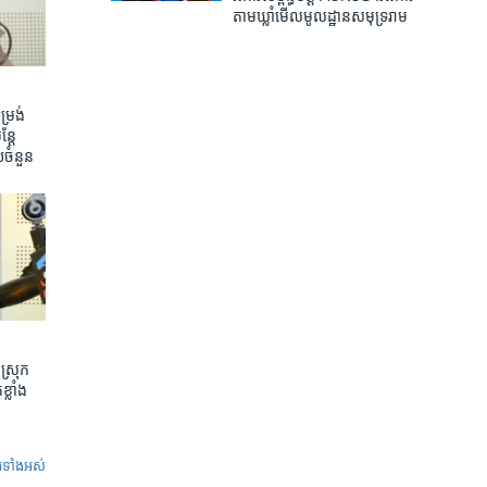
តាម​ឃ្លាំមើល​មូលដ្ឋាន​សមុទ្រ​រាម
រង់ ​
តែ​
យ​ចំនួន
ស្រុក
្លាំង
ូ​ទាំង​អស់