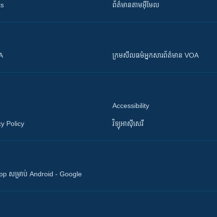
ts
ព័ត៌មាន​តាម​អ៊ីមែល
OA
ក្រម​​​សីលធម៌​​​អ្នក​​​សារព័ត៌មាន VOA
Accessibility
y Policy
វិទ្យុ​អាស៊ី​សេរី
 App សម្រាប់ Android - Google