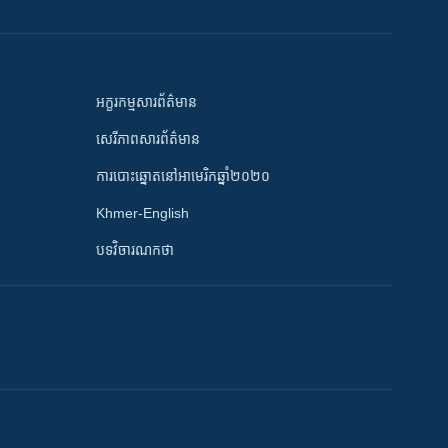
អក្ខរកម្មសារព័ត៌មាន
សេរីភាពសារព័ត៌មាន
ការបោះឆ្នោតនៅអាមេរិកឆ្នាំ២០២០
Khmer-English
បទវិចារណកថា