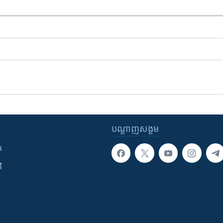
បណ្តាញ​សង្គម
ក
ី