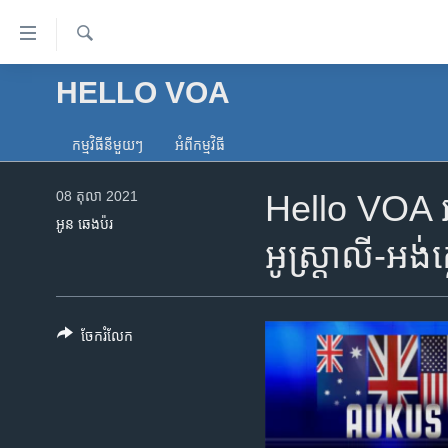
ភ្ជាប់​
ទៅ​
គេហទំព័រ​
ស្វែង​
HELLO VOA
កម្ពុជា
រក
ទាក់ទង
អន្តរជាតិ
រំលង​
កម្មវិធី​នីមួយៗ
អំពី​កម្មវិធី​
និង​
អាមេរិក
ចូល​
08 តុលា 2021
Hello VOA អាស៊
ចិន
ទៅ​​
អូន ឆេងប៉រ
ទំព័រ​
ហេឡូវីអូអេ
អូស្ត្រាលី-អង់
ព័ត៌មាន​​
កម្ពុជាច្នៃប្រតិដ្ឋ
តែ​
ម្តង
ព្រឹត្តិការណ៍ព័ត៌មាន
រំលង​
ចែករំលែក
ទូរទស្សន៍ / វីដេអូ​
និង​
ចូល​
វិទ្យុ / ផតខាសថ៍
ទៅ​
កម្មវិធីទាំងអស់
ទំព័រ​