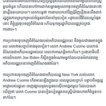
បាន​បដិសេធ​ថា​លោក​មិនបាន​ប្រព្រឹត្ត​ខុស​ដោយ​ចេតនា​ណា​មួយទៅ​លើ​ស្ត្រី
មួយ​ចំនួន​ ហើយ​បាន​ហៅ​ការ​ដាក់​សម្ពាធ​ឲ្យ​លោក​ចុះ​ចេញ​ពី​តំណែង​នោះ​ថា​
ជា​រឿង​នយោបាយ។ លោក​បន្ត​ថា ការ​វាយ​បក​ទៅ​វិញ​ជុំវិញ​រឿង​នេះនឹង​ដាក់​
រដ្ឋ​ក្នុង​ភាព​ច្របូក​ច្របល់​ចំនួន​រាប់​ខែ​ទៅ​មុខ​ទៀត «ដូច​នេះ​វិធី​ដែល​ល្អ​បំផុត​
នោះ គឺ​ខ្ញុំ​ត្រូវ​ចុះ​ចេញ​ពី​តំណែង​ ហើយ​ទុក​ឲ្យ​រដ្ឋាភិបាល​រដ្ឋ​គ្រប់​គ្រង​
ការងារ»។
ការ​ប្រកាស​ចុះ​ចេញ​ពី​តំណែង​របស់អភិបាល​រដ្ឋ​រូប​នេះ​ នឹង​ចូល​ជា​ធរមាន​ក្នុង​
រយៈ​ពេល​២​សបា្តហ៍​ខាង​មុខ​ទៀត។ លោក Andrew Cuomo ​បាន​កាន់​
តំណែង​ជា​អភិបាល​រដ្ឋ​អស់​រយៈពេល​៣​អាណត្តិ​មក​ហើយ។ ប្រធានាធិបតី​
អាមេរិក​លោក​ Joe Biden ក៏ស្ថិត​ក្នុង​ចំណោម​អ្នក​ដែល​បាន​អំពាវនាវ​ឲ្យ​
អភិបាល​រដ្ឋ​រូប​នេះ​ចេញ​ពី​តំណែង​ផង​ដែរ។
ការ​ប្រកាស​ចុះ​ចេញ​ពី​តំណែង​ជា​អភិបាល​រដ្ឋ New York ​របស់​លោក
Andrew Cuomo កើត​មាន​ឡើង​ក្នុង​រយៈ​ពេល​មួយ​សប្តាហ៍ បន្ទាប់​ពីអគ្គ​រដ្ឋ
អាជ្ញារបស់​រដ្ឋនេះ ចេញផ្សាយ​នូវ​លទ្ធផល​ស៊ើប​អង្កេតមួយ​ ដែល​បាន​រក​
ឃើញ​ថា លោក Cuomo​ បាន​បៀតបៀន​ផ្លូវ​ភេទ​ស្ត្រី​យ៉ាង​ហោច​ក៏ចំនួន​១១​
នាក់​ដែរ។