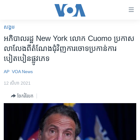
ភ្ជាប់​
ទៅ​
គេហទំព័រ​
សង្គម
កម្ពុជា
ទាក់ទង
អភិបាល​រដ្ឋ New York លោក Cuomo ប្រកាស​
រំលង​
អន្តរជាតិ
លាលែង​ពី​តំណែង​ជុំវិញ​ការ​ចោទ​ប្រកាន់​ការ​
និង​
អាមេរិក
បៀតបៀន​ផ្លូវ​ភេទ
ចូល​
ទៅ​​
ចិន
AP
VOA News
ទំព័រ​
ហេឡូវីអូអេ
ព័ត៌មាន​​
12 សីហា 2021
តែ​
កម្ពុជាច្នៃប្រតិដ្ឋ
ម្តង
ចែករំលែក
ព្រឹត្តិការណ៍ព័ត៌មាន
រំលង​
និង​
ទូរទស្សន៍ / វីដេអូ​
ចូល​
វិទ្យុ / ផតខាសថ៍
ទៅ​
ទំព័រ​
កម្មវិធីទាំងអស់