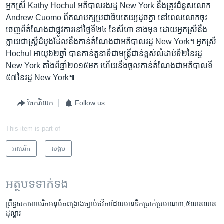
អ្នកស្រី Kathy Hochul អភិបាល​រង​រដ្ឋ New York នឹងត្រូវ​ជំនួស​លោក
Andrew Cuomo ពី​គណបក្ស​ប្រជាធិបតេយ្យ​ដូច​គ្នា នៅ​ពេលលោក​ចុះ
ចេញ​ពី​តំណែងជា​ផ្លូវការនៅ​ថ្ងៃ​ទី​២៤ ខែ​សីហា ខាង​មុខ ដោយ​អ្នកស្រី​នឹង​
ក្លាយ​ជា​ស្ត្រី​ដំបូង​ដែល​នឹង​កាន់​តំណែង​ជា​អភិបាល​រដ្ឋ New York។ អ្នកស្រី
Hochul អាយុ​៦២​ឆ្នាំ បាន​កាន់​តួនាទីជា​មន្ត្រី​ជាន់​ខ្ពស់​លំដាប់​ទី​២​នៃ​រដ្ឋ
New York តាំង​ពី​ឆ្នាំ​២០១៥​មក ហើយ​នឹងចូល​កាន់​តំណែង​ជា​អភិបាល​ទី​
៥៧​នៃ​រដ្ឋ New York៕
ចែករំលែក
Follow us
This item is part of
អាមេរិក​
សង្គម
អត្ថបទ​ទាក់ទង
ព្រឹទ្ធសភា​អាមេរិក​អនុម័ត​ពង្រាង​ច្បាប់​​ថវិកា​ដែល​មាន​ទឹក​ប្រាក់​ប្រមាណ​៣​​,៥​លានលាន​
ដុល្លារ