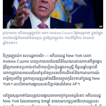
រចនា
សម្ព័ន្ធ​
Khmer English
រំលង​
និង​
បណ្តាញ​សង្គម
ចូល​
ទៅ​
រូបឯកសារ៖ អភិបាល​រដ្ឋ​ញូវយ៉ក លោក Andrew Cuomo ថ្លែង​សុន្ទករថា ក្នុង​អំឡុង
កាន់​
ពេល​នៃ​សន្និសីទ​សារព័ត៌មាន​មួយ ក្នុង​ទីក្រុង​ញូវយ៉ក កាល​ពី​ថ្ងៃ​ទី១០ ខែឧសភា
ទំព័រ​
ឆ្នាំ២០២១។
ភាសា
ស្វែង​
រក
ទីក្រុង​ញូវយ៉ក សហរដ្ឋ​អាមេរិក —
អភិបាល​រដ្ឋ​ New York ​លោក
Andrew Cuomo បាន​ប្រកាស​លាលែង​ពី​តំណែង​របស់​លោកនៅ​ថ្ងៃ​អង្គារ
ជុំវិញ​ការ​ចោទ​ប្រកាន់ទៅ​លើ​ការ​បៀតបៀនផ្លូវ​ភេទ​ស្ត្រី​ គឺ​មួយ​ឆ្នាំ​បន្ទាប់​ពី​
លោក​ត្រូវ​បាន​គេ​សរសើរ​នៅ​ទូទាំង​ប្រទេស​ពី​ការ​ដឹក​នាំ​និង​ការ​រាយការណ៍​
លម្អិត​ប្រចាំ​ថ្ងៃ​ ក្នុង​ការ​ប្រយុទ្ធ​ប្រឆាំង​ជំងឺ​រាតត្បាត​កូវីដ​១៩​នៅ​ក្នុងរដ្ឋ New
York។​ នេះ​បើ​តាម​ការ​ផ្សាយ​របស់​ទី​ភ្នាក់ងារ​ព័ត៌មាន AP។
នៅ​ក្នុង​សុន្ទរកថា​ដែល​ត្រូវ​បាន​ផ្សាយ​តាមកញ្ចក់​ទូរទស្សន៍​នោះ​ អភិបាល​រដ្ឋ
New York ដែល​មាន​អាយុ ៦៣ឆ្នាំ ខាង​គណបក្ស​ប្រជាធិបតេយ្យរូប​នេះ​