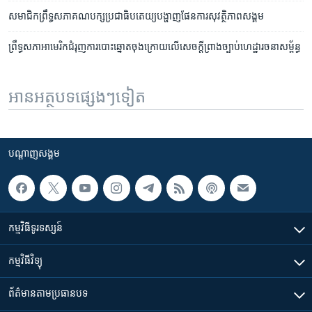
សមាជិក​ព្រឹទ្ធសភា​គណបក្ស​ប្រជា​ធិបតេយ្យ​បង្ហាញ​ផែនការ​សុវត្ថិភាព​សង្គម
ព្រឹទ្ធ​សភា​អាមេរិក​ជំរុញ​​ការ​បោះ​ឆ្នោត​ចុង​ក្រោយ​លើ​សេចក្តី​ព្រាង​ច្បាប់​ហេដ្ឋា​រចនា​សម្ព័ន្ធ
អានអត្ថបទផ្សេងៗទៀត
បណ្តាញ​សង្គម
កម្មវិធី​ទូរទស្សន៍
កម្មវិធី​វិទ្យុ
ព័ត៌មាន​តាមប្រធានបទ​