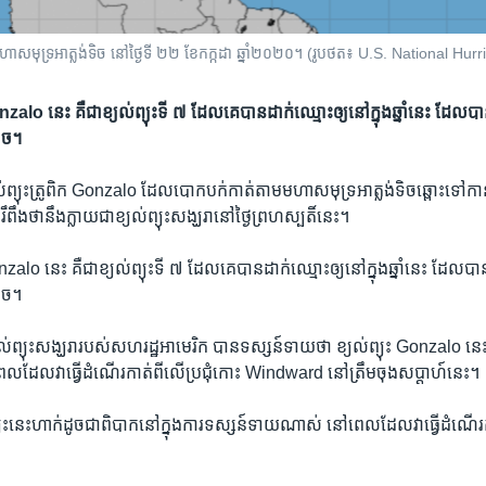
មហាសមុទ្រអាត្លង់ទិច នៅ​ថ្ងៃទី ២២ ខែកក្កដា ឆ្នាំ២០២០។ (រូបថត៖ U.S. National Hu
onzalo នេះ គឺ​ជា​ខ្យល់​ព្យុះ​ទី ៧ ដែល​គេ​បាន​ដាក់​ឈ្មោះ​ឲ្យ​នៅ​ក្នុង​ឆ្នាំ​នេះ ដែល​
ទិច។
់​ព្យុះ​ត្រូពិក Gonzalo ដែល​បោកបក់​កាត់​តាម​មហាសមុទ្រ​អាត្លង់ទិច​ឆ្ពោះ​ទៅ​កាន
ពឹង​ថា​នឹង​ក្លាយជា​ខ្យល់ព្យុះ​សង្ឃរា​នៅ​ថ្ងៃ​ព្រហស្បតិ៍​នេះ។
onzalo នេះ គឺ​ជា​ខ្យល់​ព្យុះ​ទី ៧ ដែល​គេ​បាន​ដាក់​ឈ្មោះ​ឲ្យ​នៅ​ក្នុង​ឆ្នាំ​នេះ ដែល​ប
ទិច។
ល់​ព្យុះ​សង្ឃរា​របស់​សហរដ្ឋ​អាមេរិក បាន​ទស្សន៍ទាយ​ថា ខ្យល់​ព្យុះ Gonzalo នេះ
ៅ​ពេល​ដែល​វា​ធ្វើ​ដំណើរ​កាត់​ពី​លើ​ប្រជុំ​កោះ Windward នៅ​ត្រឹម​ចុង​សប្ដាហ៍​នេះ។
យុះ​នេះ​ហាក់ដូចជា​ពិបាក​នៅ​ក្នុង​ការ​ទស្សន៍ទាយ​ណាស់ នៅ​ពេល​ដែល​វា​ធ្វើ​ដំណើរ​