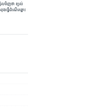
ម្សិលមិញ​ថា ខ្យល់
ុង​ធ្វើ​ដំណើរ​ឆ្ពោះ​