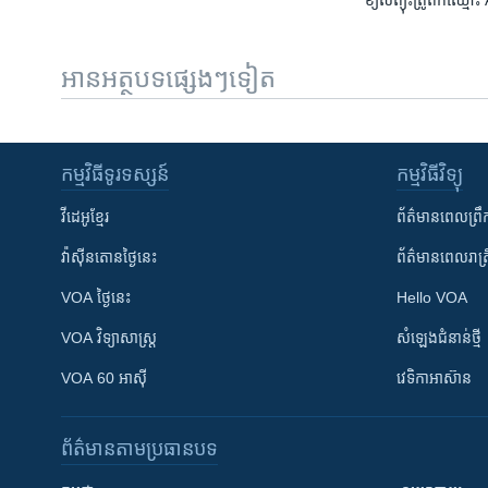
ខ្យល់​ព្យុះ​ត្រូពិក​ឈ្
អានអត្ថបទផ្សេងៗទៀត
កម្មវិធី​ទូរទស្សន៍
កម្មវិធី​វិទ្យុ
វីដេអូ​ខ្មែរ
ព័ត៌មាន​ពេល​ព្រឹ
វ៉ាស៊ីនតោន​ថ្ងៃ​នេះ
ព័ត៌មាន​​ពេល​រាត្រ
VOA ថ្ងៃនេះ
Hello VOA
VOA ​វិទ្យាសាស្ត្រ
សំឡេង​ជំនាន់​ថ្មី
VOA 60 អាស៊ី
វេទិកា​អាស៊ាន
ព័ត៌មាន​តាមប្រធានបទ​