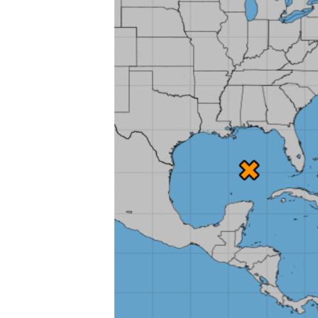
រចនា
សម្ព័ន្ធ​
រំលង​
និង​
ចូល​
ទៅ​
កាន់​
ទំព័រ​
ស្វែង​
រក