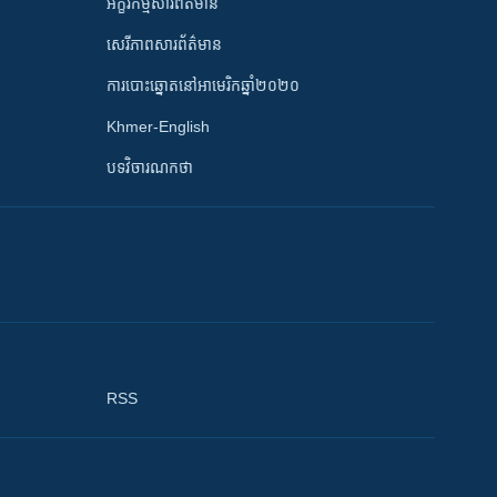
អក្ខរកម្មសារព័ត៌មាន
សេរីភាពសារព័ត៌មាន
ការបោះឆ្នោតនៅអាមេរិកឆ្នាំ២០២០
Khmer-English
បទវិចារណកថា
RSS