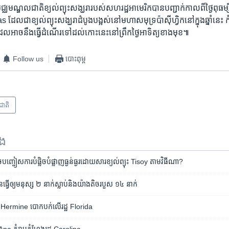
្ឈមណ្ឌល​ជាតិ​ខ្យល់ព្យុះ​សង្ឃរា​របស់​សហរដ្ឋ​អាមេរិក​បាន​បញ្ជាក់​កាល​ពី​ថ្ងៃ​ពុធ​
ដែល​ជា​ខ្យល់​ព្យុះ​សង្ឃរា​ដំបូង​បង្អស់​នៅ​មហាសមុទ្រ​ប៉ាស៊ីហ្វិក​នៅ​ក្នុង​ឆ្នាំ​នេះ កំព
ល​អាច​នឹង​ធ្វើ​ដំណើរ​ទៅ​ដល់​កោះ​នេះ​នៅ​ព្រឹក​ថ្ងៃ​អាទិត្យ​ខាង​មុខ៕
Follow us
បោះពុម្ព
រជាតិ
ទង
​បញ្ចៀស​ការ​បំផ្លិច​បំផ្លាញ​ធ្ងន់ធ្ងរ​ដោយសារ​ខ្យល់​ព្យុះ Tisoy តាម​វិធី​ណា?
ធ្វើ​ឲ្យ​មនុស្ស ២ នាក់​ស្លាប់និង​​យ៉ាង​តិច​របួស ១៤ នាក់
ne Hermine បោកបក់​លើ​រដ្ឋ Florida