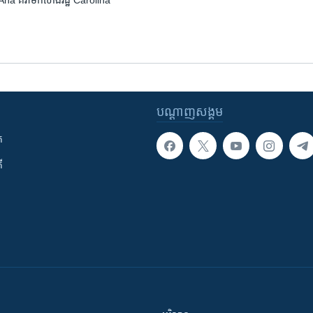
មោះ Ana គំរាមកំហែង​រដ្ឋ Carolina
បណ្តាញ​សង្គម
ក
ី