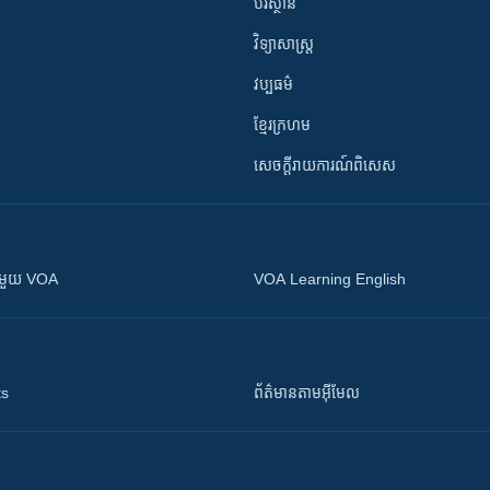
បរិស្ថាន
វិទ្យាសាស្រ្ត
វប្បធម៌
ខ្មែរក្រហម
សេចក្តីរាយការណ៍ពិសេស
ស​​ជាមួយ VOA
VOA Learning English
ts
ព័ត៌មាន​តាម​អ៊ីមែល