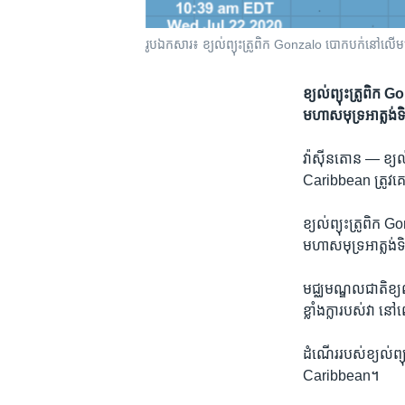
រូបឯកសារ៖ ខ្យល់​ព្យុះត្រូពិក Gonzalo បោកបក់​​នៅលើ
ខ្យល់​ព្យុះ​ត្រូពិក G
មហាសមុទ្រ​អាត្លង់
វ៉ាស៊ីនតោន —
ខ្យល
Caribbean ត្រូវ​គេ​រឹ
ខ្យល់​ព្យុះ​ត្រូពិក G
មហាសមុទ្រ​អាត្លង់
មជ្ឈមណ្ឌល​ជាតិ​ខ្យ
ខ្លាំងក្លា​របស់​វា ន
ដំណើរ​របស់​ខ្យល់​ព្
Caribbean។