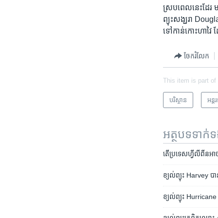
ស្រប​ពេល​នេះ​ដែរ មជ
ព្យុះ​សង្ឃរា Douglas 
ទៅ​កាន់​កោះ​ហាវៃ ដែ
ចែករំលែក
This item is part of
បរិស្ថាន
អន្ត
អត្ថបទ​ទាក់
តើ​ប្រទេស​ហ្វីលីពីន​អាច
ខ្យល់​ព្យុះ Harvey បាន​
ខ្យល់​ព្យុះ Hurrica