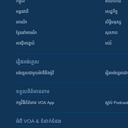
កម្ពុជា
នយោបាយ
អន្តរជាតិ
សេដ្ឋកិច្ច
អាមេរិក
សិទ្ធិមនុស្ស
ខ្មែរ​នៅអាមេរិក
សុខភាព
អាស៊ីអាគ្នេយ៍
អប់រំ
រៀន​​អង់គ្លេស
អង់គ្លេស​ជាមួយ​ម៉ានី​និង​ម៉ូរី
រៀន​​​​​​អង់គ្លេ
ទទួល​ព័ត៌មាន​តាម
កម្មវិធី​ព័ត៌មាន VOA App
ស្តាប់ Podcas
អំពី​ VOA & ទំនាក់ទំនង