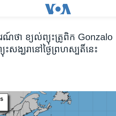
ករណ៍​ថា ខ្យល់ព្យុះ​ត្រូពិក Gonzalo 
្យុះ​សង្ឃរា​នៅ​ថ្ងៃ​ព្រហស្បតិ៍​នេះ