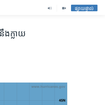
ផ្សាយផ្ទាល់
នឹង​ក្លាយ