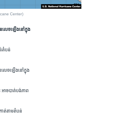
rricane Center)
បាន​លេច​ឡើង​នៅ​ក្នុង​
់​តំបន់
ាន​លេច​ឡើង​នៅ​ក្នុង​
 អាច​បាត់បង់​ភាព​
កាត់​តាម​តំបន់