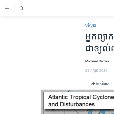
ភ្ជាប់​
ទៅ​
គេហទំព័រ​
ស្វែង​
កម្ពុជា
រក
បរិស្ថាន
ទាក់ទង
អន្តរជាតិ
អ្នកព្យា
រំលង​
និង​
អាមេរិក
ជា​ខ្យល់​ព
ចូល​
ចិន
ទៅ​​
ទំព័រ​
ហេឡូវីអូអេ
Michael​ Brown
ព័ត៌មាន​​
កម្ពុជាច្នៃប្រតិដ្ឋ
23 កក្កដា 2020
តែ​
ម្តង
ព្រឹត្តិការណ៍ព័ត៌មាន
ចែករំលែក
រំលង​
ទូរទស្សន៍ / វីដេអូ​
និង​
ចូល​
វិទ្យុ / ផតខាសថ៍
ទៅ​
កម្មវិធីទាំងអស់
ទំព័រ​