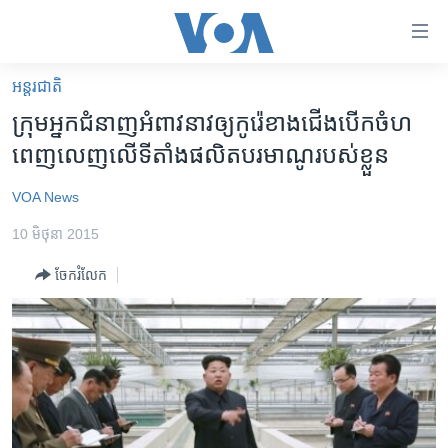
ភ្ជាប់​
ទៅ​
គេហទំព័រ​
អន្តរជាតិ
កម្ពុជា
ទាក់ទង
ក្រុម​អ្នក​ជំនាញ​អំពាវនាវ​ឲ្យ​កូរ៉េខាង​ជើងបើកចំហ
រំលង​
អន្តរជាតិ
ពេញលេញ​លើ​ទីតាំងផលិត​បរមាណូ​របស់​ខ្លួន
និង​
អាមេរិក
ចូល​
VOA News
ទៅ​​
ចិន
ទំព័រ​
10 មិថុនា 2015
ហេឡូវីអូអេ
ព័ត៌មាន​​
ចែករំលែក
តែ​
កម្ពុជាច្នៃប្រតិដ្ឋ
ម្តង
ព្រឹត្តិការណ៍ព័ត៌មាន
រំលង​
និង​
ទូរទស្សន៍ / វីដេអូ​
ចូល​
វិទ្យុ / ផតខាសថ៍
ទៅ​
ទំព័រ​
កម្មវិធីទាំងអស់