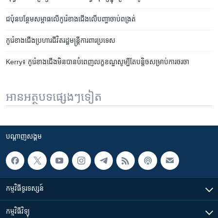
ជប៉ុន​បន្ថែម​សម្ពាធ​លើ​កូរ៉េ​ខាង​ជើង​លើ​បញ្ហា​ចាប់​ពង្រត់
កូរ៉េ​ខាង​ជើង​ប្រហារ​ជីវិត​រដ្ឋ​មន្រ្តី​ការពារ​ប្រទេស​
Kerry៖ កូរ៉េ​ខាង​ជើង​មិន​បាន​បំពេញ​លក្ខខណ្ឌសូម្បី​តែ​បន្តិច​​សម្រាប់​ការចរចា
អានអត្ថបទផ្សេងៗទៀត
បណ្តាញ​សង្គម
កម្មវិធី​ទូរទស្សន៍
កម្មវិធី​វិទ្យុ