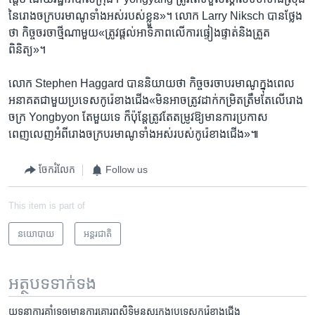
នៃរោងចក្រ​បរមាណូទាំង​អស់​របស់​ខ្លួន»។ លោក​ Larry Niksch បាន​ថ្លែង​
ថា​ កិច្ច​ចរចា​ថ្មី​ណា​មួយ​«ត្រូវ​ផ្តល់​អាទិភាព​លើ​ការផ្ទៀងផ្ទាត់​និង​ត្រួត​
ពិនិត្យ»។
លោក​ Stephen Haggard ​បាន​និយាយថា​ កិច្ច​ចរចា​បរមាណូ​ក្នុង​ពេល​
អនាគត​ជាមួយ​ប្រទេសកូរ៉េខាង​ជើង​«មិន​អាច​ត្រូវ​ដាក់​កម្រិត​ត្រឹមតែ​លើ​រោង
ចក្រ​ Yongbyon តែ​មួយទេ​ ក៏​ប៉ុន្តែ​ត្រូវ​តែ​តម្រូវ​ឱ្យមាន​ការ​ប្រកាស​
ពេញលេញ​អំពីរោង​ចក្របរមាណូ​ទាំង​អស់​របស់​កូរ៉េខាង​ជើង»៕
ចែករំលែក
Follow us
This item is part of
នយោបាយ
អន្តរជាតិ
អត្ថបទ​ទាក់ទង
យុទ្ធនាការ​គាំទ្រឲ្យមាន​​ការគោរព​សិទ្ធិមនុស្ស​ក្នុង​ប្រទេសកូរ៉េ​ខាង​ជើង