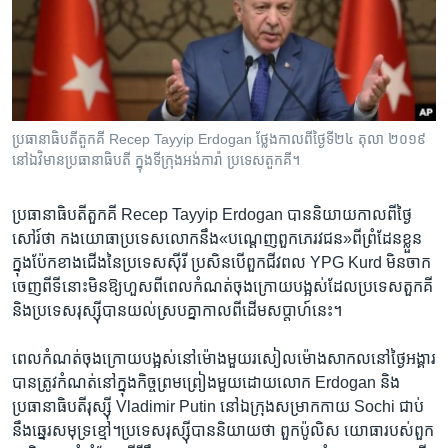
រចនា
សម្ព័ន្ធ​
Khmer English
រំលង​
និង​
បណ្តាញ​សង្គម
ចូល​
ទៅ​
ប្រធានាធិបតី​តួកគី Recep Tayyip Erdogan ថ្លែង​កាល​ពី​ថ្ងៃ​ទី​២៤ តុលា ២០១៩
កាន់​
នៅ​ឯ​វិមាន​ប្រធានាធិបតី ក្នុងទីក្រុង​អង់ការ៉ា ប្រទេស​តួកគី។
ទំព័រ​
ភាសា
ស្វែង​
ប្រធានាធិបតី​តួកគី​ Recep Tayyip Erdogan​ បាន​និយាយ​កាល​ពី​ថ្ងៃ​
រក
សៅរ៍​ថា​ កង​យោធា​ប្រទេស​លោក​នឹង​«បណ្តេញ​ពួកភេរវជន»​ពី​ព្រំដែន​ខ្លួន​
ក្នុង​ប៉ែក​ខាង​ជើង​នៃ​ប្រទេស​ស៊ីរី​ ប្រសិនបើ​ពួក​ជីវពល​ YPG Kurd ​មិន​ចាក​
ចេញពី​ទីនោះ​មិនឱ្យ​ហួស​ពី​ពេល​កំណត់​ចុង​ក្រោយ​បង្អស់​ដែលប្រទេស​តួកគី​
និង​ប្រទេស​រុស្ស៊ី​បាន​យល់​ស្រប​គ្នា​កាល​ពី​ដើម​សប្តាហ៍​នេះ។
ពេល​កំណត់​ចុង​ក្រោយ​បង្អស់​នៅ​ម៉ោង​មួយ​រសៀល​ម៉ោង​សាកល​នៅ​ថ្ងៃ​អង្គារ​
បាន​ត្រូវ​កំណត់​នៅ​ក្នុង​កិច្ច​ព្រម​ព្រៀង​មួយ​ដោយ​លោក ​Erdogan​ និង​
ប្រធានាធិបតីរុស្ស៊ី Vladimir Putin នៅ​ឯក្រុង​សម្រាក​កាយ Sochi ជាប់
នឹង​ឆ្នេរ​សមុទ្រ​ខ្មៅ។ប្រទេស​រុស្ស៊ី​បាន​និយាយ​ថា ​ពួកប៉ូលិស​ យោធា​របស់​ពួក​