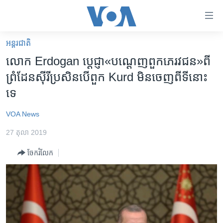
ភ្ជាប់​
ទៅ​
គេហទំព័រ​
អន្តរជាតិ
កម្ពុជា
ទាក់ទង
លោក​ Erdogan​​ ប្តេជ្ញា​«បណ្តេញ​ពួក​ភេរវជន»​ពី​
រំលង​
អន្តរជាតិ
ព្រំដែន​ស៊ីរី​ប្រសិន​បើ​ពួក​ Kurd មិន​ចេញ​ពី​ទី​នោះ​
និង​
អាមេរិក
ទេ
ចូល​
ទៅ​​
ចិន
VOA News
ទំព័រ​
ហេឡូវីអូអេ
ព័ត៌មាន​​
27 តុលា 2019
តែ​
កម្ពុជាច្នៃប្រតិដ្ឋ
ម្តង
ចែករំលែក
ព្រឹត្តិការណ៍ព័ត៌មាន
រំលង​
និង​
ទូរទស្សន៍ / វីដេអូ​
ចូល​
វិទ្យុ / ផតខាសថ៍
ទៅ​
ទំព័រ​
កម្មវិធីទាំងអស់