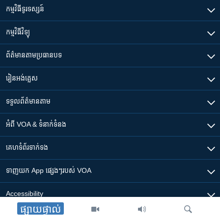
កម្មវិធី​ទូរទស្សន៍
កម្មវិធី​វិទ្យុ
ព័ត៌មាន​តាមប្រធានបទ​
រៀន​​អង់គ្លេស
ទទួល​ព័ត៌មាន​តាម
អំពី​ VOA & ទំនាក់ទំនង
គេហទំព័រ​​ទាក់ទង
ទាញយក​ App ផ្សេងៗ​របស់​ VOA
Accessibility
ផ្សាយផ្ទាល់