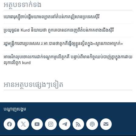
អត្ថបទ​ទាក់ទង
យោធា​រុស្ស៊ី​ចាប់​ផ្តើម​យាម​ល្បាត​នៅ​តំបន់​ភាគឦសាន​ប្រទេស​ស៊ីរី
​ប្រយុទ្ធជន Kurd ​និយាយថា ​ពួកគេបានដ​ក​ចេញ​ពី​តំបន់​ភាគ​ខាង​ជើង​ស៊ីរី
រដ្ឋមន្ត្រីការ​ពារ​ប្រទេស​ស.រ.អា.បាន​​ថា​តួកគី​ធ្វើ​ឲ្យ​ខ្លួន​ស្ថិត​ក្នុង​«ស្ថានភាព​អាក្រក់»
អាមេរិកលុប​ចោល​ការ​ដាក់​ទណ្ឌកម្ម​លើ​តួកគី បន្ទាប់ពីមានកិច្ចឈប់បាញ់​គ្នា​ក្នុងការវាយ​
លុក​លើ​ពួក kurd
អានអត្ថបទផ្សេងៗទៀត
បណ្តាញ​សង្គម