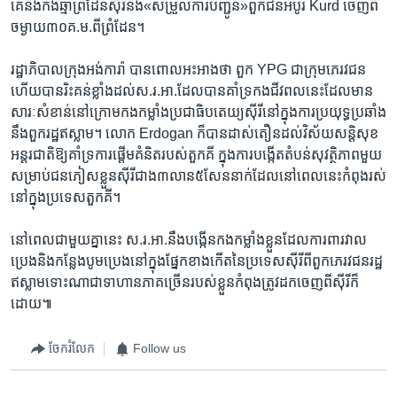
គេ​និង​កងឆ្មាំ​ព្រំដែន​ស៊ីរី​នឹង​«សម្រួល​ការបញ្ជូន»​ពួក​ជន​អំបូរ​ Kurd​ ចេញ​ពី​
ចម្ងាយ​៣០គ.ម.​ពី​ព្រំដែន។
រដ្ឋាភិបាល​ក្រុងអង់ការ៉ា​ បាន​ពោល​អះអាង​ថា ​ពួក YPG ​ជា​ក្រុម​ភេរវជន​
ហើយ​បាន​រិះគន់​ខ្លាំង​ដល់​ស.រ.អា.​ដែល​បាន​គាំទ្រ​កង​ជីវពល​នេះ​ដែល​មាន​
សារៈ​សំខាន់​នៅ​ក្រោម​កង​កម្លាំង​ប្រជាធិបតេយ្យ​ស៊ីរីនៅ​ក្នុង​ការ​ប្រយុទ្ធ​ប្រឆាំង​
នឹង​ពួក​រដ្ឋ​ឥស្លាម។ លោក​ Erdogan ​ក៏​បាន​ដាស់​តឿន​ដល់​វិស័យ​សន្តិសុខ​
អន្តរជាតិ​ឱ្យ​គាំទ្រ​ការ​ផ្តើម​គំនិត​របស់​តួកគី​ ក្នុង​ការ​បង្កើត​តំបន់​សុវត្ថិភាព​មួយ​
សម្រាប់​ជន​ភៀស​ខ្លួន​ស៊ីរី​ជាង​៣លាន​៥​សែន​នាក់​ដែល​នៅ​ពេល​នេះ​កំពុង​រស់​
នៅ​ក្នុង​ប្រទេស​តួកគី។
នៅ​ពេល​ជា​មួយ​គ្នា​នេះ​ ស.រ.អា.​នឹង​បង្កើន​កង​កម្លាំង​ខ្លួន​ដែល​ការពារ​វាល​
ប្រេង​និង​កន្លែង​បូម​ប្រេង​នៅ​ក្នុង​ផ្នែក​ខាង​កើត​នៃ​ប្រទេស​ស៊ីរី​ពី​ពួក​ភេរវជន​រដ្ឋ​
ឥស្លាមទោះ​ណា​ជា​ទាហាន​ភាគច្រើន​របស់ខ្លួន​កំពុង​ត្រូវ​ដក​ចេញ​ពី​ស៊ីរី​ក៏​
ដោយ៕
ចែករំលែក
Follow us