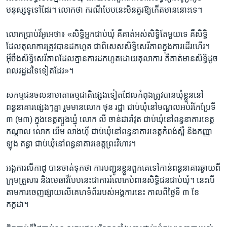
មនុស្ស​ទូទៅ​ដែរ។ ​លោក​ថា​ ករណី​បែប​នេះ​មិន​គួរ​ឱ្យ​កើត​មាន​នោះ​ទេ។ ​
លោក​ប្រាប់​វីអូអេ​ថា៖​ «សិទ្ធិ​អ្នក​ជាប់ឃុំ ​គឺ​គាត់​អស់​សិទ្ធិ​តែ​មួយ​ទេ ​គឺ​សិទ្ធិ​
ដែល​តុលាការ​ត្រូវ​បាន​ដក​ហូត ​ជាពិសេស​សិទ្ធិ​សេរីភាព​ក្នុង​ការ​ដើរ​ហើរ។ ​
អ៊ីចឹង​សិទ្ធិ​សេរីភាព​ដែល​គ្មាន​ការ​ដកហូត​ដោយ​តុលាការ​ គឺ​គាត់​មាន​សិទ្ធិ​ដូច​
ពលរដ្ឋ​ដទៃ​ទៀត​ដែរ»។​
សកម្ម​ជន​ចលនា​មាតា​ធម្មជាតិ​ផ្សេង​ទៀត​ដែល​កំពុង​ត្រូវ​បាន​ឃុំ​ខ្លួន​នៅ​
ពន្ធនាគារ​ផ្សេងៗ​គ្នា​ រួម​មាន​លោក​ ថុន​ រដ្ឋា​ ជាប់​ឃុំ​នៅ​មណ្ឌល​អប់រំ​កែប្រែ​ទី​
៣​ (ម៣) ​ក្នុង​ខេត្ត​ត្បូងឃ្មុំ​ ​លោក ​លី ចាន់ដារ៉ាវុត ​ជាប់​ឃុំនៅ​ពន្ធនាគារ​ខេត្ត​
កណ្តាល​ លោក​ ​យីម​ លាងហ៊ី ​ជាប់​ឃុំ​នៅ​ពន្ធនាគារ​ខេត្ត​កំពង់ស្ពឺ ​និង​កញ្ញា ​
ឡុង​ គន្ធា​ ជាប់​ឃុំ​នៅ​ពន្ធនាគារ​ខេត្ត​ព្រះវិហារ។​
អង្គការ​លីកាដូ​ បាន​ចាត់​ទុក​ថា ​ការ​បញ្ជូន​ខ្លួន​ពួកគេ​ទៅ​កាន់​ពន្ធនាគារ​ឆ្ងាយ​ពី​
ក្រុម​គ្រួសារ​ និង​មេធាវី​បែប​នេះ​ជា​ការ​រំលោភ​បំពាន​សិទិ្ធ​ជន​ជាប់​ឃុំ។​ នេះ​បើ​
តាម​ការ​ចេញ​ផ្សាយ​លើ​គេហទំព័រ​របស់​អង្គការ​នេះ ​កាលពី​ថ្ងៃទី ​៣ ​ខែ​
កក្កដា។​ ​