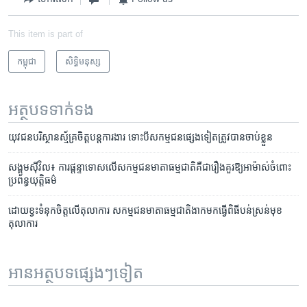
This item is part of
កម្ពុជា
សិទ្ធិ​មនុស្ស
អត្ថបទ​ទាក់ទង
យុវជន​​បរិស្ថាន​​ស្ម័គ្រ​ចិត្ត​​បន្ត​​ការងារ ទោះបី​​សកម្មជន​​ផ្សេង​​ទៀត​​ត្រូវបាន​​ចាប់​​ខ្លួន
សង្គម​ស៊ីវិល៖ ការ​ផ្តន្ទាទោស​លើ​សកម្មជន​មាតា​ធម្មជាតិ​គឺ​ជា​រឿង​គួរ​ឱ្យ​អាម៉ាស់​ចំពោះ​
ប្រព័ន្ធយុត្តិធម៌
ដោយ​ខ្វះ​ទំនុក​ចិត្ត​លើ​តុលាការ សកម្មជន​មាតា​ធម្មជាតិ​ងាក​មក​ធ្វើ​ពិធី​បន់ស្រន់​មុខ​
តុលាការ
អានអត្ថបទផ្សេងៗទៀត