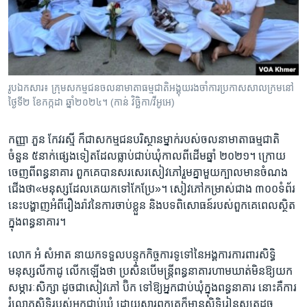
រូបឯកសារ៖ ក្រុមសកម្មជន​ចលនា​មាតា​ធម្មជាតិ​អង្គុយ​រងចាំ​ការប្រកាស​សាលក្រមនៅ​
ថ្ងៃទី​២ ខែកក្កដា ឆ្នាំ២០២៤។ (កាន់ វិច្ឆិកា/វីអូអេ)
កញ្ញា ​ភួន កែវរស្មី ​ក៏​ជា​សកម្ម​ជន​បរិស្ថាន​ម្នាក់​របស់​ចលនា​មាតា​ធម្មជាតិ​
ចំនួន​ ៥​នាក់​ផ្សេង​ទៀត​ដែល​ធ្លាប់​ជាប់​ឃុំ​កាល​ពី​ដើម​ឆ្នាំ​ ២០២១។​ ក្រោយ​
ចេញ​ពី​ពន្ធនាគារ ​ពួកគេ​បាន​សរសេរ​សៀវភៅ​រួម​គ្នា​មួយ​ក្បាល​មាន​ចំណង​
ជើង​ថា​«មនុស្ស​ដែល​គេ​យក​ទៅ​កែប្រែ»។ ​សៀវភៅ​កម្រាស់​ជាង​ ៣០០​ទំព័រ
នេះ​បង្ហាញ​អំពី​រឿង​រ៉ាវ​នៃ​ការ​ចាប់​ខ្លួន ​និង​បទ​ពិសោធន៍​របស់​ពួកគេ​ពេល​ស្ថិត​
ក្នុង​ពន្ធនាគារ។​
លោក ​អំ សំអាត ​នាយក​ទទួល​បន្ទុក​កិច្ចការ​ទូទៅ​នៃ​អង្គការ​ការពារ​សិទ្ធិ​
មនុស្ស​លីកាដូ ​លើក​ឡើង​ថា ​ប្រសិន​បើ​មន្ត្រី​ពន្ធនាគារ​ហាមឃាត់​មិន​ឱ្យ​យក​
សម្ភារៈ​សិក្សា​ ដូចជា​សៀវភៅ ​ប៊ិក ​ទៅ​ឱ្យ​អ្នក​ជាប់​ឃុំ​ក្នុង​ពន្ធនាគារ​ នោះ​គឺ​ការ​
រំលោភ​សិទ្ធិ​របស់​អ្នក​ជាប់​ឃុំ​ ដោយ​សារ​ពួកគេ​ក៏​មាន​សិទ្ធិ​រៀន​សូត្រ​ដូច​