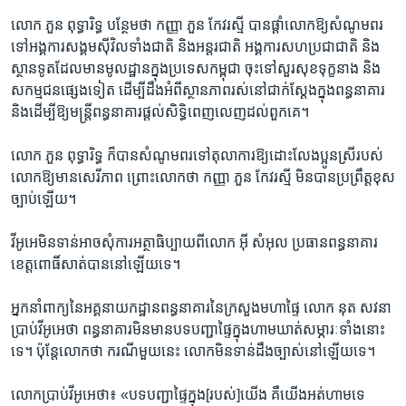
លោក ​ភួន ពុទ្ធារិទ្ធ ​បន្ថែម​ថា​ កញ្ញា ​ភួន កែវរស្មី ​បាន​ផ្តាំ​លោក​ឱ្យ​សំណូម​ពរ​
ទៅ​អង្គការ​សង្គម​ស៊ីវិល​ទាំង​ជាតិ ​និង​អន្តរជាតិ ​អង្គការ​សហ​ប្រជាជាតិ ​និង​
ស្ថានទូត​ដែល​មាន​មូលដ្ឋាន​ក្នុង​ប្រទេស​កម្ពុជា​ ចុះ​ទៅ​សួរ​សុខ​ទុក្ខ​នាង​ និង​
សកម្ម​ជន​ផ្សេង​ទៀត​ ដើម្បី​ដឹង​អំពី​ស្ថានភាព​រស់​នៅ​ជាក់ស្តែង​ក្នុង​ពន្ធនាគារ ​
និង​ដើម្បី​ឱ្យ​មន្ត្រី​ពន្ធនាគារ​ផ្តល់​សិទ្ធិ​ពេញ​លេញ​ដល់​ពួក​គេ។​
លោក​ ភួន ពុទ្ធារិទ្ធ ​ក៏​បាន​សំណូម​ពរ​ទៅ​តុលាការ​ឱ្យ​ដោះ​លែង​ប្អូន​ស្រី​របស់​
លោក​ឱ្យ​មាន​សេរីភាព​ ព្រោះ​លោក​ថា ​កញ្ញា ភួន កែវរស្មី ​មិន​បាន​ប្រព្រឹត្ត​ខុស​
ច្បាប់​ឡើយ។​
វីអូអេ​មិន​ទាន់​អាច​សុំ​ការ​អត្ថាធិប្បាយ​ពី​លោក​ អ៊ី សំអុល​ ប្រធាន​ពន្ធនាគារ​
ខេត្ដ​ពោធិ៍សាត់​បាន​នៅ​ឡើយ​ទេ។​
អ្នក​នាំ​ពាក្យ​នៃ​អគ្គ​នាយកដ្ឋាន​ពន្ធនាគារ​នៃ​ក្រសួង​មហាផ្ទៃ​ លោក ​នុត សវនា ​
ប្រាប់​វីអូអេ​ថា​ ពន្ធនាគារ​មិន​មាន​បទ​បញ្ជា​ផ្ទៃ​ក្នុង​ហាម​ឃាត់​សម្ភារៈ​ទាំង​នោះ​
ទេ។​ ប៉ុន្តែ​លោក​ថា​ ករណី​មួយ​នេះ លោក​មិន​ទាន់​ដឹង​ច្បាស់​នៅ​ឡើយ​ទេ។​
លោក​ប្រាប់​វីអូអេ​ថា៖ ​«បទបញ្ជា​ផ្ទៃ​ក្នុង​[របស់]​យើង ​គឺ​យើង​អត់ហាម​ទេ ​