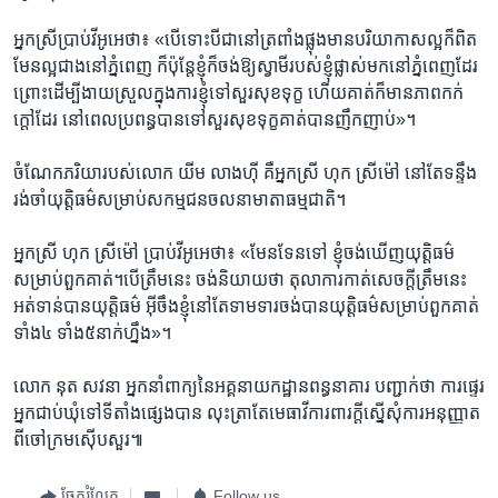
អ្នកស្រី​ប្រាប់​វីអូអេ​ថា៖​ «បើទោះ​បី​ជា​នៅ​ត្រពាំង​ផ្លុង​មាន​បរិយាកាស​ល្អ​ក៏​ពិត​
មែន​ល្អ​ជាង​នៅ​ភ្នំពេញ ​ក៏​ប៉ុន្តែ​ខ្ញុំ​ក៏​ចង់​ឱ្យ​ស្វាមី​របស់​ខ្ញុំ​ផ្លាស់​មក​នៅ​ភ្នំពេញ​ដែរ​
ព្រោះ​ដើម្បី​ងាយ​ស្រួល​ក្នុង​ការ​ខ្ញុំ​ទៅ​សួរ​សុខ​ទុក្ខ​ ហើយ​គាត់​ក៏​មាន​ភាព​កក់​
ក្តៅ​ដែរ​ នៅ​ពេល​ប្រពន្ធ​បាន​ទៅ​សួរ​សុខទុក្ខ​គាត់​បាន​ញឹក​ញាប់»។​
ចំណែក​ភរិយា​របស់​លោក ​យីម​ លាងហ៊ី​ គឺ​អ្នកស្រី​ ហុក ស្រីម៉ៅ ​នៅតែ​ទន្ទឹង​
រង់ចាំ​យុត្តិធម៌​សម្រាប់​សកម្ម​ជន​ចលនា​មាតា​ធម្ម​ជាតិ។​
អ្នកស្រី ​ហុក ស្រីម៉ៅ ​ប្រាប់​វីអូអេ​ថា៖​ «មែន​ទែន​ទៅ ​ខ្ញុំចង់​ឃើញ​យុត្តិធម៌​
សម្រាប់​ពួក​គាត់។​បើ​ត្រឹម​នេះ ​ចង់​និយាយ​ថា ​តុលាការ​កាត់​សេចក្តី​ត្រឹម​នេះ ​
អត់​ទាន់​បាន​យុត្តិធម៌ ​អ៊ីចឹង​ខ្ញុំ​នៅ​តែ​ទាមទារ​ចង់​បាន​យុត្តិធម៌​សម្រាប់​ពួកគាត់ ​
ទាំង​៤ ​ទាំង​៥​នាក់​ហ្នឹង»។​
លោក ​នុត សវនា ​អ្នកនាំ​ពាក្យ​នៃ​អគ្គ​នាយកដ្ឋាន​ពន្ធនាគារ​ បញ្ជាក់​ថា ​ការ​ផ្ទេរ​
អ្នក​ជាប់​ឃុំ​ទៅ​ទីតាំង​ផ្សេង​បាន​ លុះត្រា​តែ​មេធាវី​ការពារក្តី​ស្នើ​សុំ​ការ​អនុញ្ញាត​
ពី​ចៅក្រម​ស៊ើប​សួរ៕​
ចែករំលែក
Follow us