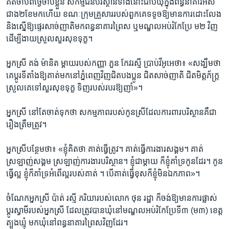
គិត​ចាប់​ពីថ្ងៃ​ចាប់​ខ្លួន ​សកម្ម​ជន​បរិស្ថាន​ទាំង​នោះ​ជាប់​ឃុំ​ក្នុង​ពន្ធនាគារ​អស់​
ជាង​២​ខែ​មក​ហើយ​ ខណៈ​ក្រុម​គ្រួសារ​របស់​ពួកគេ​ទទូច​ឱ្យ​មាន​ការ​ដោះលែង
​និង​ស្នើ​ឱ្យ​ផ្ទេរ​សាច់​ញាតិ​មក​ពន្ធនាគារ​ព្រៃស ​ឬ​មណ្ឌល​អប់រំ​កែប្រែ​ ម២ ​វិញ ​
ដើម្បី​ងាយ​ស្រួល​សួរ​សុខ​ទុក្ខ។​
អ្នកស្រី ​គង់ ​ម៉ានិត ​ម្ដាយ​របស់​កញ្ញា​ ភួន​ កែវរស្មី​ ប្រាប់​វីអូអេ​ថា៖ ​«សង្ឃឹម​ថា​
គេ​ប្តូរ​ទីតាំង​ឱ្យ​គាត់​មក​នៅ​ភ្នំពេញ​វិញ​ជិត​បង​ប្អូន​ ជិត​សាច់​ញាតិ​ ជិត​មិត្ត​ភ័ក្ត្រ​
ស្រួល​គេ​ទៅ​សួរ​សុខទុក្ខ ​ទិញ​របស់​របរ​ឱ្យ​ញាំ»។​
អ្នកស្រី ​នៅ​តែ​ចាត់​ទុក​ថា ​សកម្ម​ភាព​របស់​កូនស្រី​ដែល​ការពារ​បរិស្ថាន​គឺ​ជា​
រឿង​ត្រឹម​ត្រូវ។​
អ្នកស្រី​បន្ថែម​ថា៖​ «ខ្ញុំ​គិត​ថា​ គាត់​ធ្វើ​ត្រូវ។ ​គាត់​ធ្វើ​ការ​ងារ​សង្គម។​ គាត់​
ស្រឡាញ់​សង្គម​ ស្រឡាញ់​ការងារ​បរិស្ថាន។​ ខ្ញុំ​ជា​ម្តាយ​ ក៏​ខ្ញុំ​គាំទ្រ​កូន​ដែរ។​ កូន​
ធ្វើ​ល្អ ​ខ្ញុំ​ក៏​គាំទ្រ​អំពើ​ល្អ​របស់​គាត់ ។ ​បើ​គាត់​ធ្វើ​ខុស​ក៏​ខ្ញុំ​មិន​ឯកភាព»។​
ចំណែក​អ្នកស្រី​ ប៉ាត់ ​រស្មី ​ភរិយា​របស់​លោក​ ថុន រដ្ឋា​ ក៏​ចង់​ឱ្យ​មាន​ការ​ផ្លាស់​
ប្តូរ​ស្វាមី​របស់​អ្នកស្រី​ ដែល​ត្រូវ​បាន​ឃុំ​នៅ​មណ្ឌល​អប់រំ​កែប្រែ​ទី​៣ ​(ម៣) ​ខេត្ត​
ត្បូងឃ្មុំ ​មក​ឃុំ​នៅ​ពន្ធនាគារ​ព្រៃ​ស​វិញ​ដែរ។