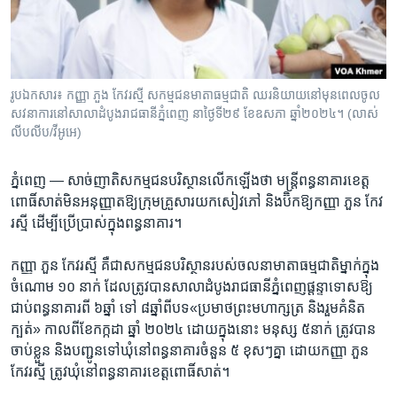
រចនា
សម្ព័ន្ធ​
Khmer English
រំលង​
និង​
បណ្តាញ​សង្គម
ចូល​
រូបឯកសារ៖ កញ្ញា ភួង កែវរស្មី សកម្មជនមាតាធម្មជាតិ ឈរនិយាយនៅមុនពេលចូល
ទៅ​
សវនាការនៅសាលាដំបូងរាជធានីភ្នំពេញ នាថ្ងៃទី២៩ ខែឧសភា ឆ្នាំ២០២៤។ (លាស់
កាន់​
លីបលីប/វីអូអេ)
ទំព័រ​
ភាសា
ស្វែង​
ភ្នំពេញ —
សាច់​ញាតិ​សកម្ម​ជន​បរិស្ថាន​លើក​ឡើង​ថា ​មន្ត្រី​ពន្ធនាគារ​ខេត្ត​
រក
ពោធិ៍សាត់​មិន​អនុញ្ញាត​ឱ្យ​ក្រុម​គ្រួសារ​យក​សៀវភៅ ​និង​ប៊ិក​ឱ្យ​កញ្ញា ​ភួន កែវ
រស្មី ​ដើម្បី​ប្រើ​ប្រាស់​ក្នុង​ពន្ធនាគារ។​
កញ្ញា ​ភួន កែវរស្មី​ គឺ​ជា​សកម្ម​ជន​បរិស្ថាន​របស់​ចលនា​មាតា​ធម្មជាតិ​ម្នាក់​ក្នុង​
ចំណោម​ ១០ ​នាក់ ​ដែល​ត្រូវ​បាន​សាលា​ដំបូង​រាជធានី​ភ្នំពេញ​ផ្តន្ទាទោស​ឱ្យ​
ជាប់​ពន្ធនាគារ​ពី ៦​ឆ្នាំ ​ទៅ ​៨​ឆ្នាំ​ពី​បទ​«ប្រមាថ​ព្រះ​មហា​ក្សត្រ​ និង​រួម​គំនិត​
ក្បត់» ​កាលពី​ខែកក្កដា​ ឆ្នាំ​ ២០២៤ ​ដោយ​ក្នុង​នោះ ​មនុស្ស​ ៥​នាក់ ​ត្រូវ​បាន​
ចាប់​ខ្លួន ​និង​បញ្ជូន​ទៅ​ឃុំ​នៅ​ពន្ធនាគារ​ចំនួន​
៥ ​ខុសៗ​គ្នា ​ដោយ​កញ្ញា ​ភួន
កែវរស្មី​
ត្រូវ​ឃុំ​នៅ​ពន្ធនាគារ​ខេត្ត​ពោធិ៍សាត់។ ​