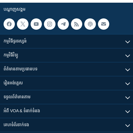
បណ្តាញ​សង្គម
កម្មវិធី​ទូរទស្សន៍
កម្មវិធី​វិទ្យុ
ព័ត៌មាន​តាមប្រធានបទ​
រៀន​​អង់គ្លេស
ទទួល​ព័ត៌មាន​តាម
អំពី​ VOA & ទំនាក់ទំនង
គេហទំព័រ​​ទាក់ទង