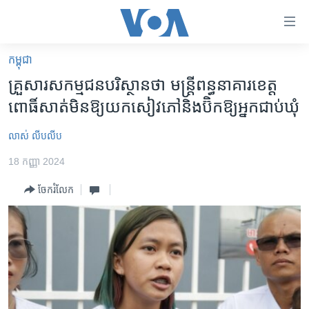
ភ្ជាប់​
ទៅ​
គេហទំព័រ​
កម្ពុជា
កម្ពុជា
ទាក់ទង
គ្រួសារ​សកម្មជន​បរិស្ថាន​ថា មន្ត្រី​ពន្ធនាគារ​ខេត្ត​
រំលង​
អន្តរជាតិ
ពោធិ៍សាត់​មិន​ឱ្យ​យក​សៀវភៅ​និង​ប៊ិក​ឱ្យ​អ្នក​ជាប់​ឃុំ
និង​
អាមេរិក
ចូល​
លាស់ លីបលីប
ទៅ​​
ចិន
ទំព័រ​
18 កញ្ញា 2024
ហេឡូវីអូអេ
ព័ត៌មាន​​
ចែករំលែក
តែ​
កម្ពុជាច្នៃប្រតិដ្ឋ
ម្តង
ព្រឹត្តិការណ៍ព័ត៌មាន
រំលង​
និង​
ទូរទស្សន៍ / វីដេអូ​
ចូល​
វិទ្យុ / ផតខាសថ៍
ទៅ​
ទំព័រ​
កម្មវិធីទាំងអស់