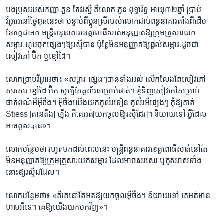
បង​ប្រុស​របស់​កញ្ញា ​ភួន កែវរស្មី ​គឺ​លោក ​ភួន ពុទ្ធារិទ្ធ ​អាយុ​៣២​ឆ្នាំ ​ប្រាប់​
វីអូអេ​នៅ​ថ្ងៃ​ពុធ​នេះ​ថា​ បន្ទាប់​ពី​ប្អូន​ស្រី​របស់​លោក​ជាប់​ពន្ធនាគារ​តាំងពី​ដើម​
ខែ​កក្កដា​មក​ មន្ត្រី​ពន្ធនាគារ​ខេត្ត​ពោធិ៍សាត់​អនុញ្ញាត​ឱ្យ​ក្រុម​គ្រួសារ​យក​
សម្ភារៈ​ហូប​ចុក​ផ្សេងៗ​ឱ្យ​រស្មី​បាន​ ប៉ុន្តែ​មិន​អនុញ្ញាត​ឱ្យ​ផ្តល់​សម្ភារៈ​ដូច​ជា​
សៀវភៅ ​ប៊ិក ឬ​ខ្មៅ​ដៃ។​
លោក​ប្រាប់​វីអូអេ​ថា៖ ​«សម្ភារៈ​ផ្សេងៗ​បាន​ទាំង​អស់​ លើក​លែង​តែ​សៀវភៅ​
សរសេរ ​ខ្មៅ​ដៃ ​ប៊ិក សូម្បី​តែ​គូល័រ​សម្រាប់​ផាត់។ ​ខ្ញុំ​ទិញ​សៀវ​ភៅ​សម្រាប់​
ផាត់​ពណ៌​អី​អ៊ីចឹង។ ​អ៊ីចឹង​យើង​យក​គូល័រ​ទៀន គូល័រ​អី​ផ្សេងៗ ​កុំឱ្យ​គាត់ ​
Stress​ [តានតឹង]​ ហ្នឹង ​ក៏​គេ​អត់​[យក​ចូល​ឱ្យ​រស្មីដែរ]។ ​និយាយ​ទៅ​ អ្វី​ដែល​
អាច​គូស​បាន»។​
លោក​បន្ថែម​ថា ​រហូត​មក​ដល់​ពេល​នេះ ​មន្ត្រី​ពន្ធនាគារ​ខេត្ត​ពោធិ៍សាត់​នៅ​តែ​
មិន​អនុញ្ញាត​ឱ្យ​ក្រុម​គ្រួសារ​យក​សម្ភារៈ​ដែល​អាច​សរសេរ​ ឬ​គូស​វាស​ទាំង​
នោះ​ឱ្យ​រស្មី​ដដែល។​
លោក​បន្ថែម​ថា៖​ «គឺ​គេ​នៅ​តែ​អត់​ឱ្យ​យក​ចូល​អ៊ីចឹង។ ​និយាយ​ទៅ​ គេ​អត់​មាន​
ហាម​អី​ទេ។​ គេ​ឱ្យ​យើង​យក​មក​វិញ»។​