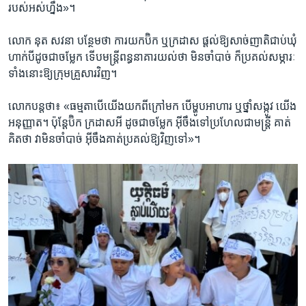
របស់​អស់​ហ្នឹង»។​
លោក ​នុត សវនា ​បន្ថែម​ថា ​ការ​យក​ប៊ិក​ ឬ​ក្រដាស​ ផ្តល់​ឱ្យ​សាច់​ញាតិ​ជាប់​ឃុំ
​ហាក់​បី​ដូចជា​ចម្លែក ​ទើប​មន្ត្រី​ពន្ធនាគារ​យល់​ថា​ ​មិន​ចាំបាច់​ ក៏​ប្រគល់​សម្ភារៈ​
ទាំង​នោះ​ឱ្យ​ក្រុម​គ្រួសារ​វិញ។​
លោក​បន្ត​ថា៖ ​«ធម្មតា​បើ​យើង​យក​ពី​ក្រៅ​មក​ ​បើ​ម្ហូប​អាហារ​ ឬ​ថ្នាំ​សង្កូវ​ យើង​
អនុញ្ញាត។​ ប៉ុន្តែ​ប៊ិក ​ក្រដាស​អី​ ដូចជា​ចម្លែក​ អ៊ីចឹង​ទៅ​ប្រហែល​ជា​មន្ត្រី​ គាត់​
គិត​ថា​ វា​មិន​ចាំបាច់ ​អ៊ីចឹង​គាត់​ប្រគល់​ឱ្យ​វិញ​ទៅ»។