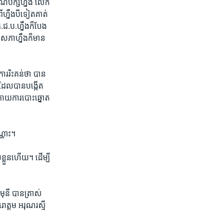
ណបក្ស​ហ្នឹង​ លើក​
្នឹង​បី​ទៀត​គាត់​
ជ.ប.​ហ្នឹង​ក៏បែង​
​សភា​ហ្នឹង​ក៏មាន​
ារ​រិះគន់​ថា​ បាន​
 ដែល​បាន​បង្កើត​
្រោយ​ការ​បោះឆ្នោត​
្ណោះ។​
ខ្លួន​ហើយ។ ​ដើម្បី​
ុនី​ បាន​ត្រាស់​
រោត្តម​ អរុណរស្មី​