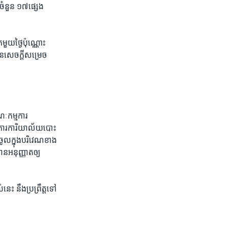
​ចំនួន​ ១៧​ផ្សេង​
មួយ​ថ្ងៃ​ប៉ុណ្ណោះ​
​សេចក្តី​សម្រេច​
ណៈកម្មការ​
ការ​ការិយាល័យ​បោះ​
ចូល​ក្នុង​បរិវេណ​ខាង​
​អនុញ្ញាត​ឲ្យ​
ះ​ នឹង​ប្រព្រឹត្ត​ទៅ​