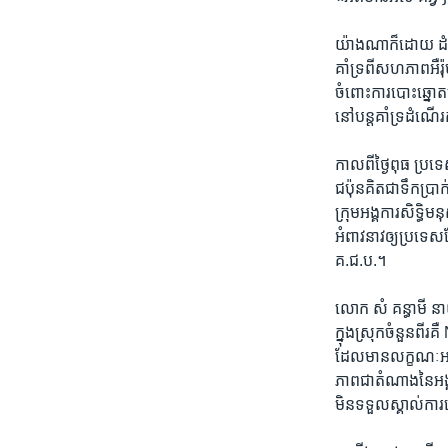
យ៉ាងណា​ក៏ដោយ​ ដំណើរ​
គាំទ្រ​ពី​សហ​ភាព​អឺរ
ចំពោះ​ការ​បោះឆ្នោត​ន
នៅ​បន្ត​គាំទ្រ​ដំណើរ
កាលពី​ថ្ងៃ​ពុធ ​ប្រទេ
ជប៉ុន​គិត​ជា​ទឹកប្រា
ក្រុម​អង្គការ​សិទ្ធ
អំពាវនាវ​ឲ្យ​ប្រទេស​
គ.ជ.ប.។
លោក​ សំ គន្ធាមី​ នាយ
ក្នុង​ស្រុក​ចំនួន​ពី
ដែល​មាន​លក្ខណៈ​អសក
ភាព​ជា​តំណាង​នៃ​អង្គ
មិន​ទទួល​ស្គាល់​ការ​