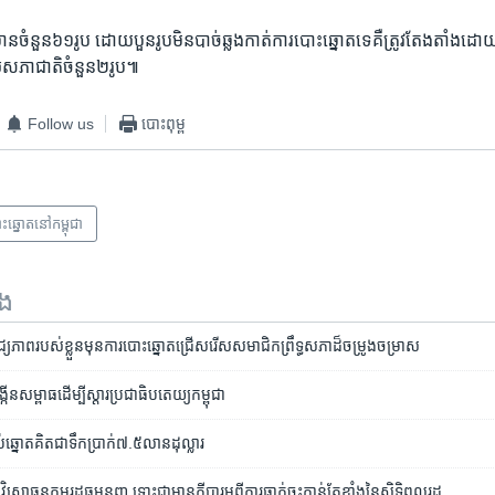
ន​ចំនួន​៦១​រូប ​ដោយ​បួន​រូប​មិន​បាច់​ឆ្លង​កាត់​ការ​បោះឆ្នោត​ទេ​គឺត្រូវ​តែង​តាំង​ដោយ​
ោយ​សភាជាតិ​ចំនួន​២​រូប៕
Follow us
បោះពុម្ព
ះឆ្នោត​​នៅ​កម្ពុជា
ទង
យភាព​របស់​ខ្លួន​​មុន​ការ​បោះឆ្នោត​ជ្រើស​រើស​សមាជិក​​ព្រឹទ្ធ​សភា​​ដ៏​ចម្រូង​ចម្រាស
្កើន​សម្ពាធ​ដើម្បី​ស្តារ​ប្រជាធិបតេយ្យ​កម្ពុជា​
ប់​ឆ្នោត​គិត​ជា​ទឹកប្រាក់​៧.៥លានដុល្លារ
ិសោធនកម្ម​រដ្ឋធម្មនុញ្ញ​ ​ទោះ​ជា​មាន​ក្តី​បារម្ភ​ពី​ការ​ធ្លាក់​ចុះ​កាន់​តែ​ខ្លាំង​នៃ​សិទ្ធិ​ពលរដ្ឋ