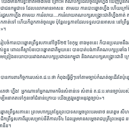
ើង​មាន​ការ​ខ្វះខាតអីចឹង​មែន​ ព្រោះ​អី​ គណបក្ស​ដែល​ចូល​រួម​ហ្នឹង ​ឃើញ​បួន​គ
ជន​កម្ពុជា​ទេ​ ដែល​លោក​មាន​អាសនៈ​ តាម​រយៈការ​បោះ​ឆ្នោត​ហ្នឹង​ ហើយ​ក្រៅ​ពី​ហ
្ឋ​សភា​ហ្នឹង​ តាម​រយៈ​ការ​រំលាយ....ការ​រំលាយ​គណបក្ស​សង្គ្រោះ​ជាតិ​ហ្នឹង​គាត់​ គ.
ក​គាត់​ទៅ​ ហើយ​ក៏​ពួក​គាត់​ចូលរួម​ ប៉ុន្តែ​លទ្ធភាព​ដែល​ទទួល​បានអាសនៈ​នៅ​ព្រឹទ្ធ
ាទ»។
ចំ​ការ​បោះឆ្នោត​ព្រឹទ្ធ​សភា​នៅថ្ងៃ​ទី​២៥ ​ខែ​កុម្ភៈ​ខាង​មុខ​នេះ​ ក៏​បាន​ប្រឈម​នឹង​ក
ស់​ខ្លួន​ ពោល​គឺ​ស្ថាប័ន​បោះឆ្នោត​ជាតិ​មួយ​នេះ​ បាន​បាត់​បង់​ភាគី​គណបក្ស​ប្រឆាំង
ច្ច​ព្រម​ព្រៀង​នយោបាយ​រវាង​គណបក្ស​ប្រជាជន​កម្ពុជា​ និង​គណបក្ស​សង្គ្រោះ​ជាតិ​ ក
បាន​ការ​ពារ​កិច្ច​ការ​របស់​គ.ជ.ប.ថា​ ​កំពុង​ធ្វើអ្វីៗទៅ​តាមច្បាប់​កំណត់ឲ្យ​ដើរ​តែ​ប៉ុណ
​ឯង​គេថា​ ហ្នឹង!​ ​ អ្នកណា​ទៅ​អ្នកណា​មក​មិន​សំខាន់​ទេ​ សំខាន់​ គ.ជ.ប.មានច្បាប់​របស់​
្បី​អនាគត​ទៅ​កូន​ចៅ​ជំនាន់​ក្រោយ​ ​យើង​ត្រូវ​រួម​គ្នា​អនុវត្ត​ច្បាប់»។​
ោត​ព្រឹទ្ធ​សភានេះ​ ព្រះ​មហា​ក្សត្រ​ខ្មែរ​ព្រះបាទ​សម្តេច​ព្រះ​បរមនាថ​ នរោត្តម​ សីហម
កព្រឹទ្ធ​សភា​ពីរ​រូប​សម្រាប់​នីតិកាល​ទី​៤​ ដែល​រួមមាន​សម្តេច​រាជបុត្រី​ព្រះ​អនុជ​ ន
ម៉ានីន។​