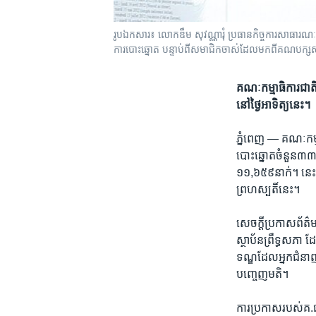
រូបឯកសារ៖ លោក​ឌឹម សុវណ្ណារុំ​ ប្រធាន​កិច្ចការ​សាធារណៈ​នៃ​ស
ការបោះឆ្នោត បន្ទាប់​ពី​សមាជិក​ចាស់​ដែល​មក​ពី​គណបក្ស​
គណៈ​កម្មាធិការ​ជាតិ​
នៅ​ថ្ងៃ​អាទិត្យ​នេះ។
ភ្នំពេញ —
គណៈ​កម្ម
បោះឆ្នោត​ចំនួន​៣៣​សម
១១,៦៥៩​នាក់។​ នេះ​
ព្រហស្បតិ៍​នេះ។​
សេចក្តី​ប្រកាស​ព័ត៌ម
ស្ថាប័ន​ព្រឹទ្ធ​សភា​ ដ
ទណ្ឌ​ដែល​អ្នក​ជំនាញ​ផ
បញ្ចេញ​មតិ។​
ការ​ប្រកាស​របស់​គ.ជ.