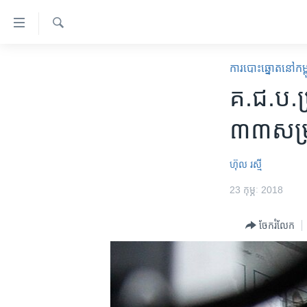
ភ្ជាប់​
ទៅ​
គេហទំព័រ​
ស្វែង​
កម្ពុជា
រក
​ការ​បោះឆ្នោត​​នៅ​កម្
ទាក់ទង
អន្តរជាតិ
គ.ជ.ប.​ប
រំលង​
និង​
អាមេរិក
៣៣​សម្រាប
ចូល​
ចិន
ទៅ​​
ទំព័រ​
ហេឡូវីអូអេ
ហ៊ុល រស្មី
ព័ត៌មាន​​
កម្ពុជាច្នៃប្រតិដ្ឋ
23 កុម្ភៈ 2018
តែ​
ម្តង
ព្រឹត្តិការណ៍ព័ត៌មាន
ចែករំលែក
រំលង​
ទូរទស្សន៍ / វីដេអូ​
និង​
ចូល​
វិទ្យុ / ផតខាសថ៍
ទៅ​
កម្មវិធីទាំងអស់
ទំព័រ​