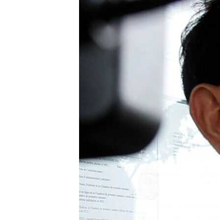
រចនា
សម្ព័ន្ធ​
រំលង​
និង​
ចូល​
ទៅ​
កាន់​
ទំព័រ​
ស្វែង​
រក