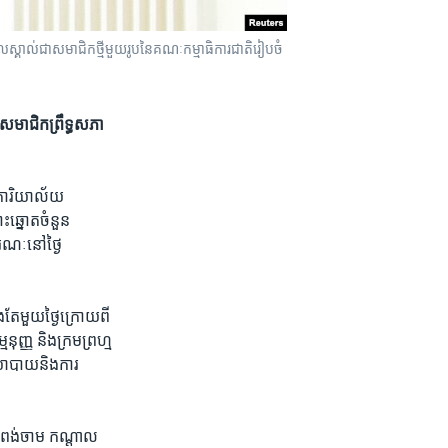
ស្គាល់​ជា​សមាជិក​ថ្មី​មួយ​រូប​នៃ​គណៈកម្មាធិការ​ជាតិ​រៀបចំ​
សមាជិក​ព្រឹទ្ធ​សភា​
រ​ការិយាល័យ​
ះឆ្នោត​ចំនួន​
ៈ​នៅ​ថ្ងៃ​
តែ​មួយ​ថ្ងៃ​ក្រោយពី​
នុញ្ញ​ និង​ក្រម​ព្រហ្ម
ិនយោបាយ​និង​ការ​
កំពង់​ចាម​ កណ្តាល​