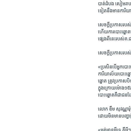
បាត់​ដំបង​ សៀម​រាប​តា
ទៀត​នឹង​មាន​ការិយាល
សេចក្តី​ប្រកាស​របស់​គ
ហើយ​ការ​បោះឆ្នោតនេះ
ផ្សេង​ពី​នេះ​របស់​គ.
សេចក្តី​ប្រកាស​របស់
«ប្រសិន​បើ​អ្នក​បោះ
ការិយាល័យ​បោះឆ្នោ
ឆ្នោត​ ត្រូវ​ប្រកាស​
ក្នុង​ក្រោយ​ម៉ោង​១
បោះឆ្នោតគឺ​ជា​ជន​ដែ
លោក ឌឹម សុវណ្ណារ៉ុម​
ដោយ​មិន​មាន​បញ្ហាអ្
«អត់​មានអី​ទេ​ គឺ​អ្