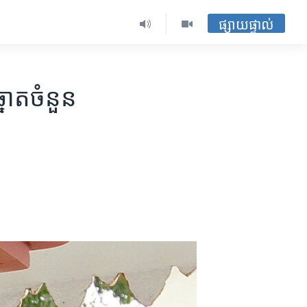
ផ្សាយផ្ទាល់
ត​ចំនួន​​