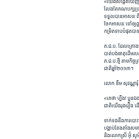
«យើង​សង្កេត​ឃើញ​ យ
លែង​តែ​គណបក្ស​ប្រជា
ទទួល​បាន​អាសនៈ​ពី​រដ
ចែក​អាសនៈ​ទៅ​ឲ្យ​ពួ
កម្រិត​ទាប​បំផុត​ប
គ.ជ.ប. ​ដែល​គ្រោង​រៀប
បាត់​បង់​ធាតុ​ដើម​រប
គ.ជ.ប.​ថ្មី​ តាម​កិ
ជាតិ​ឆ្នាំ​២០១៣។​
លោក​ ឌឹម សុវណ្ណារុំ​ 
«គេថា​ ហ្នឹង!​ ប្អូន
ជាតិ​យើង​រុង​រឿង​ ដើម
ទាក់ទង​នឹងការ​បោះឆ្ន
បង្គាប់​តែងតាំង​សមាជិ
និង​លោក​ស្រី​ អ៊ុំ​ សូ