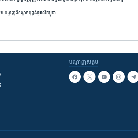
 ​បង្ហាញ​ពី​ទណ្ឌកម្ម​ធ្ងន់ធ្ងរ​លើ​កម្ពុជា
បណ្តាញ​សង្គម
ក
ី