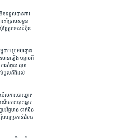
​មិន​ទទួល​បាន​ការ​
ាំទ្រ​របស់​ខ្លួន​
ុន្តែប្រទេស​ជប៉ុន​
្ពុជា។ ប្រអប់​ឆ្នោត​
​មាន​ឡើង​ បន្ទាប់​ពី​
ាការ​កំពូល បាន​
តល់​មូលនិធិដល់​
ាំមើល​ការ​បោះឆ្នោត​
ដំណើរ​ការ​បោះ​ឆ្នោត​
វិជ្ជមាន​ ទាក់​ទិន​
ប​បន្ត​ប្រកាន់​ជំហរ​