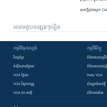
សេចក្តី​ព្រាងច្បាប់​ CARI
អានអត្ថបទផ្សេងៗទៀត
កម្មវិធី​ទូរទស្សន៍
កម្មវិធី​វិទ្យុ
វីដេអូ​ខ្មែរ
ព័ត៌មាន​ពេល​ព្រឹ
វ៉ាស៊ីនតោន​ថ្ងៃ​នេះ
ព័ត៌មាន​​ពេល​រាត្រ
VOA ថ្ងៃនេះ
Hello VOA
VOA ​វិទ្យាសាស្ត្រ
សំឡេង​ជំនាន់​ថ្មី
VOA 60 អាស៊ី
វេទិកា​អាស៊ាន