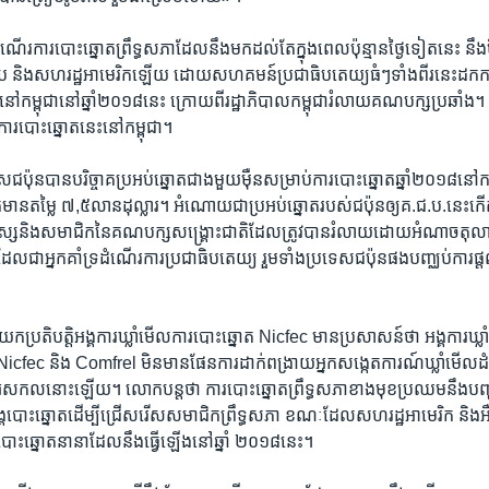
ការ​បោះ​ឆ្នោត​ព្រឹទ្ធ​សភា​ដែល​នឹង​មក​ដល់​តែ​ក្នុង​ពេល​ប៉ុន្មាន​ថ្ងៃ​ទៀត​នេះ​ នឹង
៉ុប ​និង​សហ​រដ្ឋ​អាមេរិក​ឡើយ​ ដោយ​សហគមន៍​ប្រជា​ធិបតេយ្យ​ធំៗ​ទាំង​ពីរ​នេះ​ដក​ការ​គ
ៅ​កម្ពុជា​នៅ​ឆ្នាំ​២០១៨​នេះ ក្រោយ​ពី​រដ្ឋាភិបាល​កម្ពុជារំលាយ​គណបក្ស​ប្រឆាំង។​ ប៉
ការ​បោះឆ្នោត​នេះ​នៅ​កម្ពុជា។​
ស​ជប៉ុន​បាន​បរិច្ចាគ​ប្រអប់​ឆ្នោត​ជាង​មួយ​ម៉ឺន​សម្រាប់ការ​បោះ​ឆ្នោត​ឆ្នាំ​២០១៨​នៅ​កម
ក់​មាន​តម្លៃ​ ៧,៥​លាន​ដុល្លារ។​ អំណោយ​ជា​ប្រអប់​ឆ្នោតរបស់​ជប៉ុន​ឲ្យ​គ.ជ.ប.​នេះ​កើត
ិ​មនុស្ស​និង​សមាជិក​នៃ​គណបក្ស​សង្គ្រោះ​ជាតិ​ដែល​ត្រូវ​បាន​រំលាយ​ដោយ​អំណាច​តុល
ដែល​ជា​អ្នក​គាំទ្រ​ដំណើរការ​ប្រជា​ធិបតេយ្យ រួម​ទាំង​ប្រទេស​ជប៉ុន​ផង​បញ្ឈប់​ការ​ផ្
ក​ប្រតិបត្តិ​អង្គការ​ឃ្លាំមើល​ការ​បោះឆ្នោត​ Nicfec​ មាន​ប្រសាសន៍​ថា​ អង្គការ​ឃ្ល
រ​គឺ​ Nicfec និង​ Comfrel ​មិន​មាន​ផែនការ​ដាក់​ពង្រាយ​អ្នក​សង្កេត​ការណ៍ឃ្លាំមើល​
ល​នោះ​ឡើយ។ ​លោក​បន្តថា​ ការ​បោះឆ្នោត​ព្រឹទ្ធ​សភា​ខាង​មុខ​ប្រឈម​នឹង​បញ្ហា​អ
​បោះ​ឆ្នោត​ដើម្បី​ជ្រើស​រើស​សមាជិក​ព្រឹទ្ធ​សភា​ ខណៈ​ដែល​សហ​រដ្ឋ​អាមេរិក​ និង​អឺរ៉ុ
បោះឆ្នោត​នានា​ដែល​នឹង​ធ្វើ​ឡើង​នៅ​ឆ្នាំ​ ២០១៨​នេះ។​