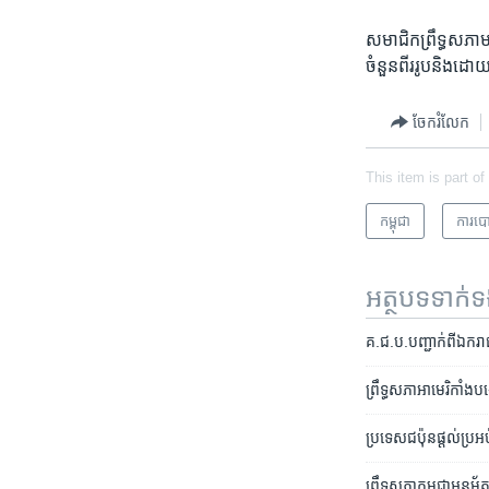
សមាជិក​ព្រឹទ្ធ​សភា​មា
ចំនួន​ពីរ​រូប​និង​ដ
ចែករំលែក
This item is part of
កម្ពុជា
​ការ​បោ
អត្ថបទ​ទាក់
គ.ជ.ប.​បញ្ជាក់​ពី​ឯករាជ្
ព្រឹទ្ធសភា​អាមេរិកាំង​​បង
ប្រទេស​ជប៉ុន​ផ្តល់​ប្រអ
ព្រឹទ្ធសភា​កម្ពុជា​អនុម័ត​វ