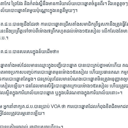
កែវ​ ព្រៃវែង​ និង​កំពង់​ស្ពឺ​នឹង​មាន​ការិយា​ល័យ​បោះឆ្នោត​ចំនួន​ពីរ។ រី​ឯ​ខេត្ត​តូចៗ
័យ​បោះឆ្នោត​តែ​មួយ​ប៉ុណ្ណោះ​ក្នុង​ខេត្ត​នីមួយៗ។​
.ជ.ប.​បាន​ឲ្យ​ដឹង​ដែរ​ថា​ ការ​បោះ​ឆ្នោតជ្រើស​តាំង​សមាជិក​ព្រឹទ្ធ​សភា​នឹង​ត្រូវ​ធ្វើ​តែ​
​នឹង​ប្រព្រឹត្ត​ទៅ​ចាប់​ពី​ម៉ោង​៧​ព្រឹក​រហូត​ដល់​ម៉ោង​១៥​រសៀល​ លើកលែង​តែ​មាន
ជ.ប.។​
​គ.ជ.ប.​បាន​សរសេរ​ក្នុង​ន័យ​ដើម​ថា៖​
ឆ្នោត​ទាំង​អស់​ដែល​មាន​ឈ្មោះ​ក្នុង​បញ្ជី​បោះឆ្នោត​ បាន​បោះ​គ្រប់​គ្នា​អស់​ហើយ​ គ
ត​អាច​ប្រកាស​បញ្ចប់​ការ​បោះឆ្នោត​មុន​ម៉ោង​១៥​រសៀល​ ហើយ​ប្រធាន​គណៈ​កម្ម
បិទ​ការ​បោះឆ្នោត​តែ​ម្តង។ ជនគ្រប់​រូប​ដែល​មាន​បំណង​បោះ​ឆ្នោត​មិន​ត្រូវ​អនុញ្ញាត​ឲ្យ​
៥​រសៀល​ឡើយ។​ ជន​ដែល​មាន​សិទ្ធិបោះ​ឆ្នោត​ក្រោយ​ម៉ោង​១៥​រសៀល​ ហើយ​ត្រូវ​បាន
ល​ស្ថិត​ក្នុង​ការិយាល័យ​បោះឆ្នោត ​ឬ​ក្នុង​បរិវេណ​ខាង​ក្នុង​ការិយាល័យ​នោះ»។​
 អ្នក​នាំពាក្យ​គ.ជ.ប.​បាន​ប្រាប់​ VOA ​ថា ​ការ​បោះឆ្នោត​ដែល​កំពុង​ខិត​ជិត​មក​ដល់​នេ
វីដែល​ត្រូវ​បារម្ភ​នោះ​ឡើយ។​
វីៗ​បាន​ត្រៀម​រូចរាល់​ រួចជា​ស្រេច​ហើយ»។​