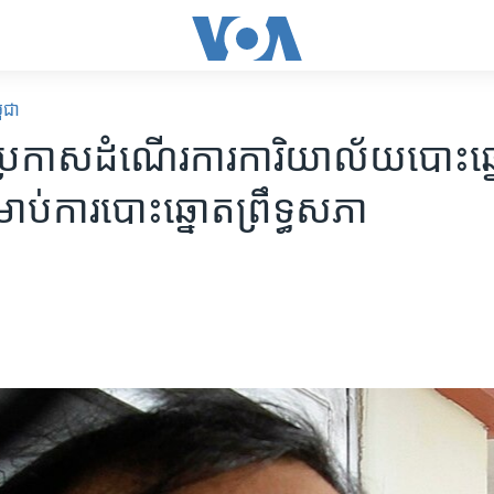
ពុជា
្រកាស​ដំណើរការ​ការិយាល័យ​បោះឆ្នោ
់​ការ​បោះ​ឆ្នោត​ព្រឹទ្ធ​សភា