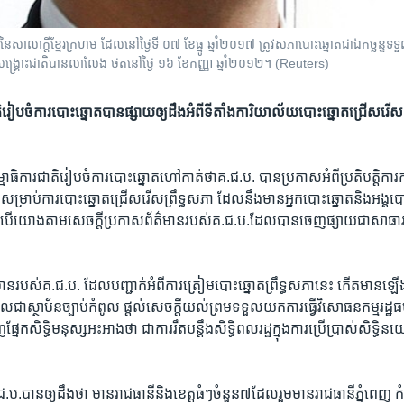
ាលាក្តី​ខ្មែរ​ក្រហម ដែល​នៅ​ថ្ងៃទី ០៧ ខែធ្នូ ឆ្នាំ២០១៧ ត្រូវ​សភា​បោះឆ្នោត​ជា​ឯកច្ឆន្ទ​ទទួល​
សង្គ្រោះ​ជាតិ​បាន​លាលែង ថត​នៅ​ថ្ងៃ ១៦ ខែកញ្ញា ឆ្នាំ២០១២។ (Reuters)
រៀបចំ​ការ​បោះឆ្នោត​បាន​​ផ្សាយ​ឲ្យ​ដឹង​អំពី​ទីតាំង​ការិយាល័យ​បោះឆ្នោត​ជ្រើស​រើស​
ាធិការ​ជាតិ​រៀបចំ​ការបោះ​ឆ្នោត​ហៅកាត់​ថា​គ.ជ.ប.​ បាន​ប្រកាសអំពី​ប្រតិបតិ្ត​កា
្រាប់​ការ​បោះឆ្នោត​ជ្រើស​រើស​ព្រឹទ្ធ​សភា​ ដែល​នឹង​មាន​អ្នក​បោះឆ្នោត​និង​អង្គ​បោ
បើ​យោង​តាម​សេចក្តី​ប្រកាស​ព័ត៌មាន​របស់​គ.ជ.ប.​ដែល​បានចេញ​ផ្សាយ​ជា​សាធារណ
ាន​របស់​គ.ជ.ប.​ ដែល​បញ្ជាក់​អំពី​ការ​ត្រៀម​បោះឆ្នោត​ព្រឹទ្ធ​សភា​នេះ ​កើត​មាន​ឡើង​
ែល​ជាស្ថាប័ន​ច្បាប់​កំពូល​ ផ្តល់​សេចក្តី​យល់​ព្រម​ទទួល​យក​ការ​ធ្វើ​វិសោធន​កម្ម​រដ្ឋ​ធម្ម
្នែក​សិទ្ធិ​មនុស្ស​អះអាង​ថា​ ជា​ការ​រឹត​បន្តឹង​សិទ្ធិ​ពលរដ្ឋ​ក្នុងការ​ប្រើប្រាស់​សិទ្ធ
ប.​បាន​ឲ្យ​ដឹង​ថា មាន​រាជធានី​និង​ខេត្ត​ធំៗ​ចំនួន​៧​ដែល​រួមមានរាជធានី​ភ្នំពេញ​ 