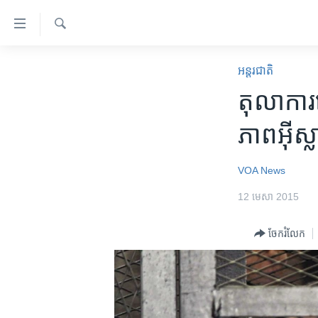
ភ្ជាប់​
ទៅ​
គេហទំព័រ​
ស្វែង​
កម្ពុជា
រក
អន្តរជាតិ
ទាក់ទង
អន្តរជាតិ
តុលាការ​
រំលង​
និង​
អាមេរិក
ភាព​អ៊ីស
ចូល​
ចិន
ទៅ​​
ទំព័រ​
ហេឡូវីអូអេ
VOA News
ព័ត៌មាន​​
កម្ពុជាច្នៃប្រតិដ្ឋ
12 មេសា 2015
តែ​
ម្តង
ព្រឹត្តិការណ៍ព័ត៌មាន
ចែករំលែក
រំលង​
ទូរទស្សន៍ / វីដេអូ​
និង​
ចូល​
វិទ្យុ / ផតខាសថ៍
ទៅ​
កម្មវិធីទាំងអស់
ទំព័រ​