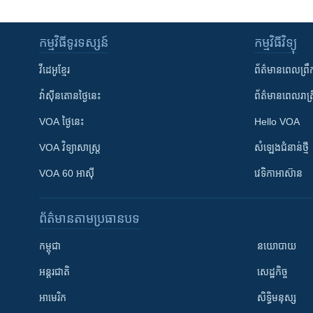
កម្មវិធី​ទូរទស្សន៍
កម្មវិធី​វិទ្យុ
វីដេអូ​ខ្មែរ
ព័ត៌មាន​ពេល​ព្រឹ
វ៉ាស៊ីនតោន​ថ្ងៃ​នេះ
ព័ត៌មាន​​ពេល​រាត្រ
VOA ថ្ងៃនេះ
Hello VOA
VOA ​វិទ្យាសាស្ត្រ
សំឡេង​ជំនាន់​ថ្មី
VOA 60 អាស៊ី
វេទិកា​អាស៊ាន
ព័ត៌មាន​តាមប្រធានបទ​
កម្ពុជា
នយោបាយ
អន្តរជាតិ
សេដ្ឋកិច្ច
អាមេរិក
សិទ្ធិមនុស្ស