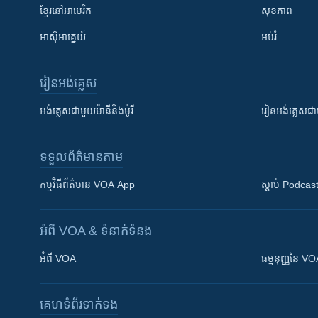
ខ្មែរ​នៅអាមេរិក
សុខភាព
អាស៊ីអាគ្នេយ៍
អប់រំ
រៀន​​អង់គ្លេស
អង់គ្លេស​ជាមួយ​ម៉ានី​និង​ម៉ូរី
រៀន​​​​​​អង់គ្លេ
ទទួល​ព័ត៌មាន​តាម
កម្មវិធី​ព័ត៌មាន VOA App
ស្តាប់ Podcas
អំពី​ VOA & ទំនាក់ទំនង
អំពី​ VOA
ធម្មនុញ្ញ​នៃ V
គេហទំព័រ​​ទាក់ទង