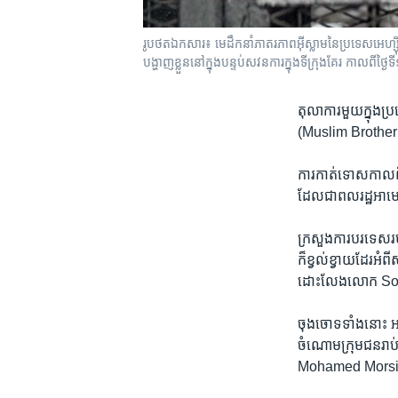
រូបថត​ឯកសារ៖ មេដឹកនាំ​ភាតរភាព​អ៊ីស្លាម​នៃ​ប្រទេស​អេហ្
បង្ហាញ​ខ្លួន​នៅ​ក្នុង​បន្ទប់​សវនការ​ក្នុង​ទីក្រុង​គែរ​ កាលពីថ្
តុលាការ​មួយ​ក្នុង​
(Muslim ​Brotherho
ការ​កាត់​ទោស​កាល​ព
ដែល​ជា​ពលរដ្ឋ​អាមេ
ក្រសួង​ការបរទេស​រប
ក៏​ខ្វល់​ខ្វាយ​ដែរ​អ
ដោះលែង​លោក ​Sol
ចុង​ចោទ​ទាំង​នោះ​ អ
ចំណោម​ក្រុម​ជន​រាប់
Mohamed Morsi​ ច