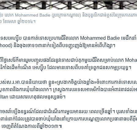
ស៊ីប​ លោក Mohammed Badie (រូបក្រោម​កណ្តាល)​ និង​បុគ្គលិក​ជាន់​ខ្ពស់​នៃ​ក្រុម​ភាតរភាព
ងៃទី​១ ខែ​មេសា ឆ្នាំ២០១៤។
ប្រទេស​អេហ្ស៊ីប​ បាន​កាត់​ទោស​ប្រហារ​ជីវិត​លោក Mohammed ​Badie ​មេដឹក​នាំ​ព
od) និង​ចុង​ចោទ​១៣នាក់​ទៀត​ពី​បទ​ញុះ​ញង់​ឱ្យ​មាន​អំពើ​ហិង្សា។
ី​ថ្ងៃ​សៅរ៍​ក៏​មាន​រួម​បញ្ចូល​ផង​ដែរ​នូវ​ទោស​ជាប់គុក​មួយ​ជីវិត​សម្រាប់​លោក​ 
រិកាំង​ដើម​កំណើត អេហ្ស៊ីប​ ដែល​មាន​ទោស​ពីបទ​គាំទ្រ​ពួក​ជន​សកម្ម​ប្រយុទ្ធ។
ស់​ស.រ.អា.​បាន​និយាយ​ថា ខ្លួន​«ស្រងាក​ចិត្ត​យ៉ាង​ខ្លាំង»​ចំពោះ​ការ​កាត់​ទោស
ំពី​សុខភាព​និង​ការ​ឃុំឃាំង​លោក។ ​ក្រសួង​ការបរទេស​អាមេរិកាំង​បាន​អំពាវនាវ​ដល់​អាជ្
tan​ ដោយសារ​ហេតុផល​មនុស្សធម៌។
ាច​តវ៉ា​ទ្បើង​ឧទ្ធរណ៍​ដែលជា​ដំណើរ​ការ​មួយ​មាន​រយៈ​ពេលច្រើន​ឆ្នាំ។ បុរស​ទាំង​នេះ
ពាន់​នាក់​ដែល​ត្រូវ​បាន​ចាប់​ឃុំឃាំង​នៅ​ក្រោយ​ការ​បណ្តេញ​លោក​ប្រធានាធបតី​អ៊ី
េញ​ពី​តំណែង​កាលពី​ឆ្នាំ​២០១៣៕