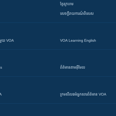
ខ្មែរក្រហម
សេចក្តីរាយការណ៍ពិសេស
ស​​ជាមួយ VOA
VOA Learning English
ts
ព័ត៌មាន​តាម​អ៊ីមែល
OA
ក្រម​​​សីលធម៌​​​អ្នក​​​សារព័ត៌មាន VOA