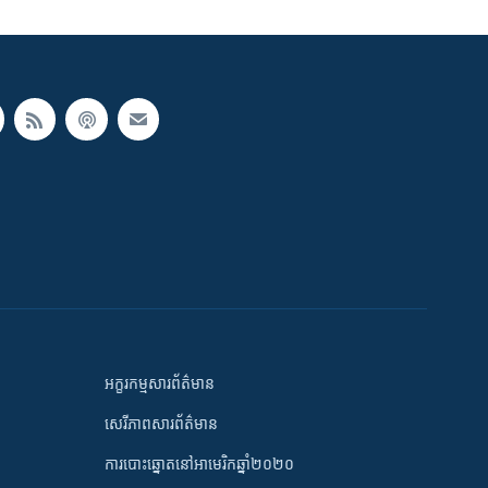
អក្ខរកម្មសារព័ត៌មាន
សេរីភាពសារព័ត៌មាន
ការបោះឆ្នោតនៅអាមេរិកឆ្នាំ២០២០