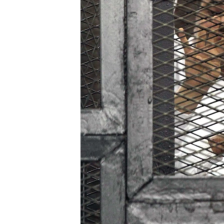
រចនា
សម្ព័ន្ធ​
រំលង​
និង​
ចូល​
ទៅ​
កាន់​
ទំព័រ​
ស្វែង​
រក