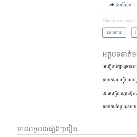
ចែករំលែក
This item is part of
នយោបាយ
អ
អត្ថបទ​ទាក់
អេហ្ស៊ីប​បញ្ជា​ឲ្យ​មាន
តុលាការ​អេហ្ស៊ីប​ហាម
នៅ​អេហ្ស៊ីប ហ្វេសប៊ុក​
តុលាការ​នៃ​ប្រទេស​អេហ្ស
អានអត្ថបទផ្សេងៗទៀត