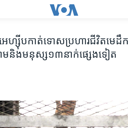
អេហ្ស៊ីប​កាត់​ទោស​ប្រហារ​ជីវិត​មេដឹ
្លាម​និង​មនុស្ស​១៣​នាក់​ផ្សេង​ទៀត