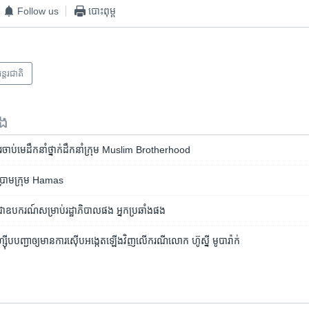
Follow us
បោះពុម្ព
ន្តរជាតិ
ទង
​ការ​ចាប់​មេដឹកនាំ​ថ្នាក់​ដឹកនាំ​ក្រុម Muslim Brotherhood
ប្រាម​ក្រុម Hamas
ជា​ឧបករណ៍​សម្រាប់​រដ្ឋាភិបាល​ផង អ្នក​ប្រឆាំង​ផង
៊ីប​បញ្ជា​ឲ្យ​មាន​ការ​ស៊ើប​អង្កេត​ឡើង​វិញ​លើ​ករណី​​លោក​ ហ៊ូស្នី មូបារ៉ាក់