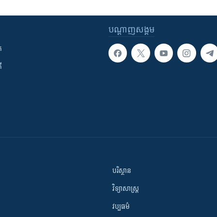
បណ្តាញ​សង្គម
ក
ី
បរិស្ថាន
វិទ្យាសាស្រ្ត
វប្បធម៌