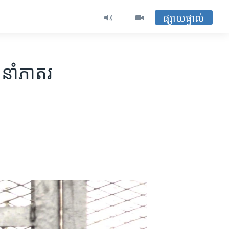
ផ្សាយផ្ទាល់
កនាំ​ភាតរ