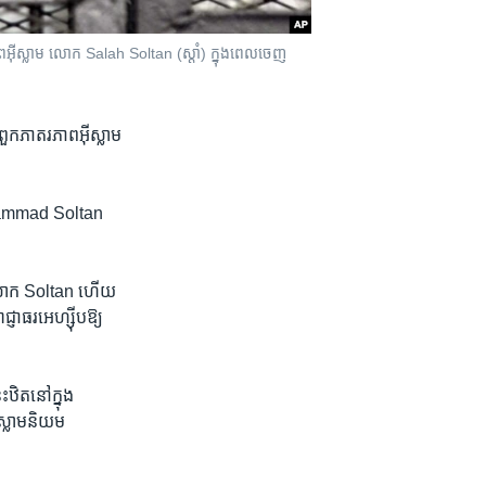
​អ៊ីស្លាម​ លោក Salah Soltan (ស្តាំ) ក្នុង​ពេល​ចេញ​
ួកភាតរភាព​អ៊ីស្លាម​
Mohammad Soltan​
​លោក ​Soltan ​ហើយ​
ញាធរ​អេហ្ស៊ីប​ឱ្យ​
​ឋិតនៅ​ក្នុង​
ស្លាម​និយម​