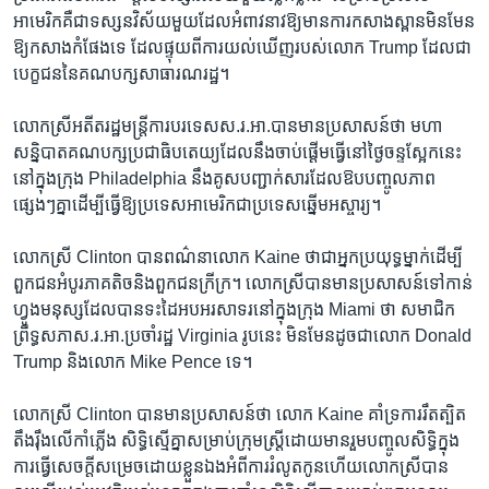
អាមេរិក​គឺ​ជា​ទស្សន​វិស័យ​មួយ​ដែល​អំពាវនាវ​ឱ្យ​មាន​ការ​កសាង​ស្ពាន​មិន​មែន​
ឱ្យ​កសាង​កំផែង​ទេ​ ដែល​ផ្ទុយ​ពី​ការ​យល់​ឃើញ​របស់​លោក ​Trump​ ដែល​ជា​
បេក្ខជន​នៃ​គណបក្ស​សាធារណរដ្ឋ។
លោកស្រី​អតីត​រដ្ឋ​មន្ត្រីការ​បរទេស​ស.រ.អា.​បាន​មាន​ប្រសាសន៍​ថា​ មហា​
សន្និបាត​គណបក្ស​ប្រជាធិបតេយ្យ​ដែល​នឹង​ចាប់​ផ្តើម​ធ្វើ​នៅ​ថ្ងៃ​ចន្ទ​ស្អែក​នេះ​
នៅ​ក្នុង​ក្រុង ​Philadelphia ​នឹង​គូស​បញ្ជាក់​សារ​ដែល​ឱប​បញ្ចូល​ភាព​
ផ្សេងៗ​គ្នា​ដើម្បី​ធ្វើ​ឱ្យ​ប្រទេស​អាមេរិក​ជា​ប្រទេស​ឆ្នើម​អស្ចារ្យ។​
លោកស្រី​ Clinton​ បាន​ពណ៌នា​លោក ​Kaine ​ថា​ជា​អ្នក​ប្រយុទ្ធ​ម្នាក់​ដើម្បី​
ពួក​ជន​អំបូរ​ភាគតិច​និង​ពួកជន​ក្រីក្រ។ លោក​ស្រី​បាន​មាន​ប្រសាសន៍​ទៅ​កាន់​
ហ្វូង​មនុស្ស​ដែល​បាន​ទះ​ដៃ​អបអរសាទរ​នៅ​ក្នុង​ក្រុង ​Miami ​ថា​ សមាជិក​
ព្រឹទ្ធសភា​ស.រ.អា.​ប្រចាំ​រដ្ឋ​ Virginia​ រូប​នេះ មិន​មែន​ដូ​ច​ជា​លោក ​Donald
Trump និង​លោក​ Mike Pence​ ទេ។
លោកស្រី​ Clinton​ បាន​មាន​ប្រសាសន៍​ថា​ លោក ​Kaine​ គាំទ្រ​ការ​រឹតត្បិត​
តឹង​រ៉ឹង​លើ​កាំភ្លើង ​សិទ្ធិ​ស្មើគ្នា​សម្រាប់​ក្រុម​ស្ត្រី​ដោយ​មានរួម​បញ្ចូល​សិទ្ធិ​ក្នុង​
ការ​ធ្វើ​សេចក្តី​សម្រេច​ដោយ​ខ្លួនឯង​អំពី​ការ​រំលូត​កូន​ហើយ​លោក​ស្រី​បាន​