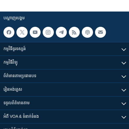
បណ្តាញ​សង្គម
កម្មវិធី​ទូរទស្សន៍
កម្មវិធី​វិទ្យុ
ព័ត៌មាន​តាមប្រធានបទ​
រៀន​​អង់គ្លេស
ទទួល​ព័ត៌មាន​តាម
អំពី​ VOA & ទំនាក់ទំនង