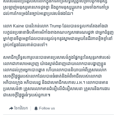
សរសើរ​ដល់​ប្រវត្តិ​របស់​លោក​ក្នុង​ការ​គាំទ្រ​សិទ្ធិ​ស្មើគ្នា​សម្រាប់​ពួក​មនុស្ស​
ស្រឡាញ់​មនុស្ស​មាន​ភេទ​ដូចគ្នា​ និង​ពួក​មនុស្ស​ប្តូរភេទ​ ព្រម​ទាំង​ការ​គាំទ្រ​
ដល់​ការ​កែ​ទម្រង់​នៃ​ច្បាប់​អន្តោប្រវេសន៍​ផង​ដែរ។
លោក​ Kaine ​បាន​រិះ​គន់​លោក​ Trump ​ដែល​បាន​ទទួល​ការ​តែង​តាំង​ជា​
បេក្ខជន​ប្រធានាធិបតី​អាមេរិកាំង​ខាង​គណបក្ស​សាធារណរដ្ឋ​ថា​ ជា​អ្នក​ជំនួញ​
ម្នាក់​គ្មាន​ចិត្ត​មេត្តា​ដែល​បាន​បន្សល់​ទុក​នូវ​ស្នាម​ដាន​មួយ​នៃ​ជីវភាព​ខ្ទិចខ្ទាំ​នៅ​
គ្រប់​កន្លែង​ដែល​គាត់​បាន​ទៅ។
សមា​ជិក​ព្រឹទ្ធសភា​រូប​នេះ​បាន​មាន​ប្រសាសន៍​ក្នុង​ផ្នែក​ខ្លះ​នៃ​សុន្ទរ​កថា​របស់​
លោក​ជា​ភាសា​អេស្បាញ​ យ៉ាង​ស្ទាត់​ជំនាញ​ដោយ​លោក​បាន​បង្ហាញ​ខ្លួន​
លោក​ដល់​ក្រុម​អ្នក​បោះ​ឆ្នោត ហើយ​លោក​បាន​និយាយ​អំពី​គ្រួសារ​លោក
សេចក្តី​ថ្លៃ​ថ្នូរ​របស់​លោក​ដែល​បាន​ធំធាត់​និង​អំពី​អាជីព​របស់​លោក​ជា​
អភិបាល​ក្រុង អភិបាល​រដ្ឋ​ និង​ជា​សមាជិក​សភា​ស.រ.អ.។ លោក​បាន​មាន​
ប្រសាសន៍​ថា ​គ្រួសារ​លោក​មាន​ជំនឿ​លើ​ជំនឿសាសនា​ គ្រួសារ​និង​ការងារ ​
ជា​សេចក្តី​ថ្លៃ​ថ្នូរ​ធំៗ​របស់​ពួក​គេ៕
ចែករំលែក
Follow us