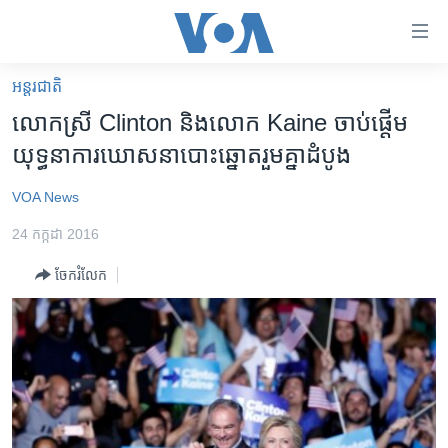
ភ្ជាប់​
ទៅ​
គេហទំព័រ​
អន្តរជាតិ
កម្ពុជា
ទាក់ទង
លោក​ស្រី​ Clinton និង​លោក​ Kaine ចាប់​ផ្តើម​
រំលង​
អន្តរជាតិ
យុទ្ធនាការ​ឃោសនា​បោះ​ឆ្នោត​រួម​គ្នា​ដំបូង
និង​
អាមេរិក
ចូល​
VOA News
ទៅ​​
ចិន
ទំព័រ​
24 កក្កដា 2016
ហេឡូវីអូអេ
ព័ត៌មាន​​
ចែករំលែក
តែ​
កម្ពុជាច្នៃប្រតិដ្ឋ
ម្តង
ព្រឹត្តិការណ៍ព័ត៌មាន
រំលង​
និង​
ទូរទស្សន៍ / វីដេអូ​
ចូល​
វិទ្យុ / ផតខាសថ៍
ទៅ​
ទំព័រ​
កម្មវិធីទាំងអស់