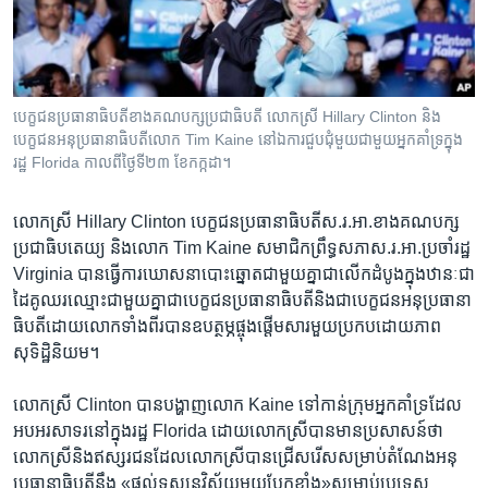
រចនា
សម្ព័ន្ធ​
Khmer English
រំលង​
និង​
បណ្តាញ​សង្គម
ចូល​
បេក្ខជន​ប្រធានាធិបតី​ខាង​គណបក្ស​ប្រជាធិបតី លោក​ស្រី Hillary Clinton និង​
ទៅ​
បេក្ខជន​អនុ​ប្រធានាធិបតី​លោក Tim Kaine នៅ​ឯ​ការជួបជុំ​មួយ​ជាមួយ​អ្នក​គាំទ្រ​ក្នុង​
កាន់​
រដ្ឋ Florida ​កាលពី​ថ្ងៃទី​២៣ ខែ​កក្កដា។
ទំព័រ​
ភាសា
ស្វែង​
លោកស្រី​ Hillary Clinton ​បេក្ខជន​ប្រធានាធិបតី​ស.រ.អា.​ខាង​គណបក្ស​
រក
ប្រជាធិបតេយ្យ​ និង​លោក ​Tim Kaine ​សមាជិក​ព្រឹទ្ធសភា​ស.រ.អា.​ប្រចាំ​រដ្ឋ​
Virginia ​បាន​ធ្វើ​ការ​ឃោសនា​បោះឆ្នោត​ជា​មួយ​គ្នា​ជា​លើក​ដំបូង​ក្នុង​ឋានៈ​ជា​
ដៃ​គូ​ឈរ​ឈ្មោះ​ជា​មួយ​គ្នា​ជា​បេក្ខជន​ប្រធានាធិបតី​និង​ជា​បេក្ខជន​អនុ​ប្រធានា​
ធិបតី​ដោយ​លោក​ទាំង​ពីរ​បាន​ឧបត្ថម្ភ​ផ្ចុងផ្តើម​សារ​មួយ​ប្រកប​ដោយ​ភាព
សុទិដ្ឋិនិយម។
លោក​ស្រី​ Clinton ​បាន​បង្ហាញ​លោក ​Kaine​ ទៅ​កាន់​ក្រុម​អ្នក​គាំទ្រ​ដែល​
អបអរ​សាទរ​នៅក្នុង​រដ្ឋ​ Florida ​ដោយ​លោក​ស្រី​បាន​មាន​ប្រសាសន៍​ថា​
លោក​ស្រី​និង​ឥស្សរជន​ដែល​លោក​ស្រី​បាន​ជ្រើស​រើស​សម្រាប់​តំណែង​អនុ​
ប្រធានាធិបតី​នឹង​ «ផ្តល់​ទស្សនវិស័យ​មួយ​ប្លែក​ខ្លាំង»​សម្រាប់​ប្រទេស​