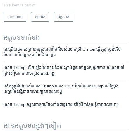
This item is part of
នយោបាយ
អាមេរិក​
អន្តរជាតិ
អត្ថបទ​ទាក់ទង
ការជ្រើស​យក​បេក្ខជន​អនុប្រធានាធិបតី​របស់​លោកស្រី Clinton ធ្វើ​ឲ្យ​អ្នកខ្លះ​រំភើប​
រីករាយ ហើយ​អ្នកខ្លះ​ទៀត​ខឹង​សម្បារ​
លោក Trump លើក​ឡើង​អំពី​ច្បាប់​និង​សណ្តាប់ធ្នាប់​​នៅ​ក្នុង​សុន្ទរកថា​របស់​លោក​នៅ​
ក្នុង​សន្និបាត​គណបក្ស​សាធារណរដ្ឋ
អតីត​គូប្រជែង​របស់​លោក Trump លោក Cruz រិះគន់​លោកTrump នៅ​ថ្ងៃ​ចុង​
បញ្ចប់​នៃ​សន្និបាត​គណបក្ស​សាធារណរដ្ឋ
លោក​ Trump ទទួល​បាន​ការ​តែងតាំង​ជា​ផ្លូវ​ការ​នៅ​ថ្ងៃ​ទី៣​នៃ​សន្និបាត​គណបក្ស
អានអត្ថបទផ្សេងៗទៀត