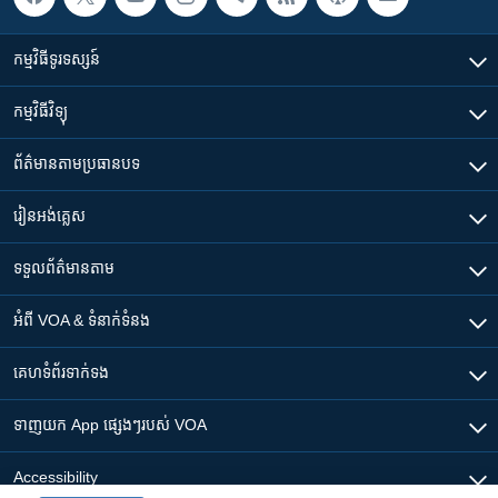
កម្មវិធី​ទូរទស្សន៍
កម្មវិធី​វិទ្យុ
ព័ត៌មាន​តាមប្រធានបទ​
រៀន​​អង់គ្លេស
ទទួល​ព័ត៌មាន​តាម
អំពី​ VOA & ទំនាក់ទំនង
គេហទំព័រ​​ទាក់ទង
ទាញយក​ App ផ្សេងៗ​របស់​ VOA
Accessibility