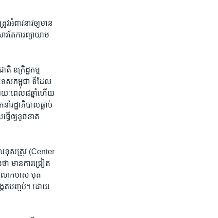
ូវ​អំពាវនាវ​ឲ្យមាន​
ារ​តែ​ការ​ព្យាយាម​
ិ ​ឧក្រិដ្ឋកម្ម​
រទេស​កម្ពុជា​ ទី​ដែល​
​រយៈពេល​៨​ឆ្នាំ​ហើយ​
ាំ​រដ្ឋាភិបាល​ធ្លាប់​
្វើ​ឲ្យ​ខូចខាត​
ួល​ខុសត្រូវ ​(Center
ថា​ មាន​ការ​ជ្រៀត​
មាន​លោក​មាស មុត
្កេត​បញ្ចប់។​ ដោយ​