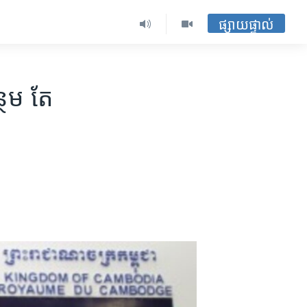
ផ្សាយផ្ទាល់
ម​ តែ​