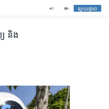
ផ្សាយផ្ទាល់
យ​ និង​