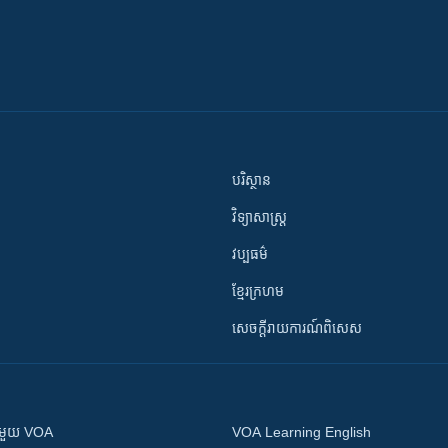
បរិស្ថាន
វិទ្យាសាស្រ្ត
វប្បធម៌
ខ្មែរក្រហម
សេចក្តីរាយការណ៍ពិសេស
ស​​ជាមួយ VOA
VOA Learning English