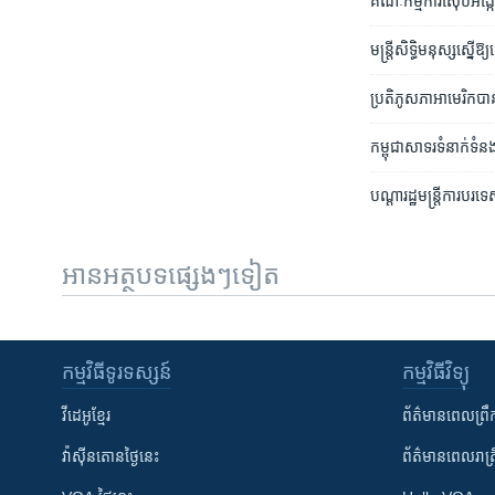
គណៈកម្មការ​ស៊ើបអង្កេត​ក
មន្រ្តី​សិទ្ធិ​មនុស្ស​ស
ប្រតិភូ​សភា​​អាមេរិក​បាន
កម្ពុជា​សាទរ​ទំនាក់ទំន
បណ្ដា​រដ្ឋមន្ត្រី​ការបរ
អានអត្ថបទផ្សេងៗទៀត
កម្មវិធី​ទូរទស្សន៍
កម្មវិធី​វិទ្យុ
វីដេអូ​ខ្មែរ
ព័ត៌មាន​ពេល​ព្រឹ
វ៉ាស៊ីនតោន​ថ្ងៃ​នេះ
ព័ត៌មាន​​ពេល​រាត្រ