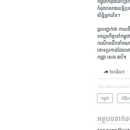
កម្ពុជា​កំពុង​ដោះ​ស្
កំពុង​កសាង​លទ្ធិ​ប្រជ
សិទ្ធិ​អ្នក​ដ​ទៃ។​
គួរ​បញ្ជាក់​ថា ​កាល​
ទស្សន​កិច្ច​នៅ​កម្ពុ
ករណី​មេ​ដឹក​នាំ​គណប
ចោទ​ប្រកាន់​ដែល​មាន
កញ្ញា សេង ធារី៕
ចែករំលែក
This item is part of
កម្ពុជា
សិទ្ធិ​
អត្ថបទ​ទាក់