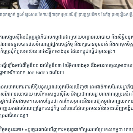
ាក់ ក្នុង​អំឡុងពេល​នៃ​ការ​ធ្វើ​បាតុកម្ម​មួយ​ដើម្បី​ប្រារព្ធ​ខួប​ទី​២៩ នៃ​កិច្ចព្រមព្រៀង​សន្ដ
គ​ការ​សង្គម​ស៊ីវិល​ជំរុញ​រដ្ឋាភិបាល​កម្ពុជាដោះ​ស្រាយ​បញ្ហា​នយោ​បាយ និង​សិទ្ធិ​មនុស
ពុជា​អាច​ទទួល​បាន​ផលចំណេញ​ផ្នែក​សេដ្ឋ​កិច្ច ​និង​រក្សា​បានមុខ​មាត់ ​និង​ការ​ទុក​ចិត្ត
្ច​ប្រជុំ​កំពូល​អាស៊ាន ​នា​ខែ​វិច្ឆិកា​ខាង​មុខ ​ដែល​កម្ពុជា​ធ្វើ​ជា​ម្ចាស់ផ្ទះ។​
​ធ្វើ​ឡើង​ចាប់​ពី​ថ្ងៃ​ទី​១០​ ​ដល់​ថ្ងៃ​ទី​១៣ ​ខែ​វិច្ឆិកា​ខាង​មុខ ​នឹង​មានការ​ចូល​រួម​ដោយ​ផ្
្ឋ​អាមេរិក​លោក​ Joe ​Biden ​ផង​ដែរ។​
ាន​សមាគម​ការ​ពារ​សិទ្ធិ​មនុស្ស​អាដហុក​មើល​ឃើញ​ថា ​នេះ​ជា​ឱកាស​ដែល​រដ្ឋាភិបាល​
សេរី​ភាព​នយោ​បាយ ​សេរី​ភាព​សង្គម​ស៊ីវិល​ ​និង​ប្រជា​ពល​រដ្ឋ ​មា​ន​ភាព​ល្អ​ប្រសើរ​ ន
្នាក់​ជាតិ​ខាង​មុខ។ ​លោក​បន្ថែម​ថា ​ការ​កែ​លម្អ​នេះ​នឹង​អាច​ឱ្យ​កម្ពុជា​ទាញ​យក​ការ​ទុ
​ទាញ​យក​ផល​ចំណេញ​ផ្នែក​សេដ្ឋ​កិច្ច​ ​នៅ​ពេល​ដែ​ល​ប្រទេស​ទាំង​នោះ​ឃើញទង្វើ​ជ
ធិ​ប្រជា​ធិបតេយ្យ។​
្ងៃ​ចន្ទ​នេះ​ថា៖ ​«ដូច្នេះ​គេ​ចង់​ឃើញ​ការ​អនុវត្ត​ជាក់​ស្តែង​របស់​ប្រទេស​កម្ពុជា​ គេ