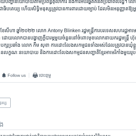
រាយ​បញ្ហា​នយោ​បាយ​តាម​ប្រព័ន្ធតុលាការ​ និង​ការ​អប់រំ​ផ្នត់​គំនិត​ប្រជា​ពលរដ្ឋ។​ លោក
ា​ធិបតេយ្យ ​ហើយ​សិទ្ធិ​មនុស្ស​ត្រូវ​បាន​ការពារ​ដោយ​ច្បាប់ ​ដែល​មិន​អនុញ្ញាត​ឱ្យ​អ្នក
ពីខែ​សីហា​ ឆ្នាំ​២០២២ ​លោក​ Antony ​Blinken ​រដ្ឋ​មន្ត្រី​ការ​បរទេស​សហ​រដ្ឋ​អាម
ជា ​ដោយ​លោក​បាន​បង្ហាញ​ក្តី​បារម្ភមួយ​ចំនួន​នៅ​ចំពោះ​មុខ​លោក​នាយក​រដ្ឋមន្រ្តី​ ហ៊
ក្ស​ប្រឆាំង ​លោក​ កឹម សុខា ​ការ​ដោះ​លែង​សកម្មជន​ទាំង​អស់​ដែល​ត្រូវ​បាន​ឃុំ​ខ្
​លក្ខណៈ​នយោ​បាយ ​និង​ការ​ដោះ​លែង​សកម្ម​ជន​សញ្ជាតិ​ខ្មែរ​អាមេរិកាំង​មួយ​រូប ​
Follow us
បោះពុម្ព
មនុស្ស
ទង