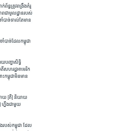
័ន្ធ​ត្រូវពង្រឹង​គំរូ​
រីភាព​ជា​មូលដ្ឋាន​របស់​
​បាច់​ទាល់​តែ​មាន​
ចាំ​បាច់​ដែល​កម្ពុជា​
យ​បញ្ហា​សិទ្ធិ​
តី​សហ​រដ្ឋ​អា​មេរិក
រោះកម្ពុជា​មិន​មាន​
​
យាយ​ [គឺ] ​និយាយ​
ន] ​ហ្នឹងជាមួយ​
ុង​របស់​កម្ពុជា ​ដែល​