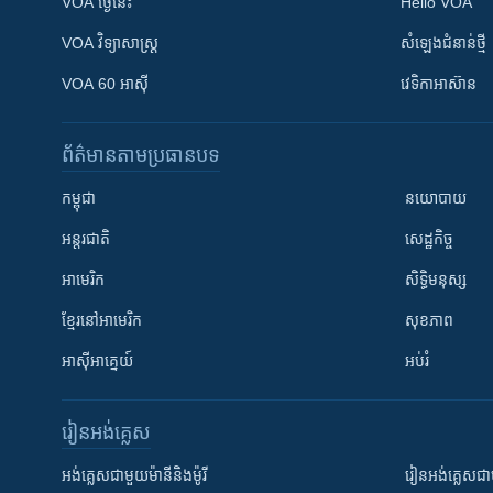
VOA ថ្ងៃនេះ
Hello VOA
VOA ​វិទ្យាសាស្ត្រ
សំឡេង​ជំនាន់​ថ្មី
VOA 60 អាស៊ី
វេទិកា​អាស៊ាន
ព័ត៌មាន​តាមប្រធានបទ​
កម្ពុជា
នយោបាយ
អន្តរជាតិ
សេដ្ឋកិច្ច
អាមេរិក
សិទ្ធិមនុស្ស
ខ្មែរ​នៅអាមេរិក
សុខភាព
អាស៊ីអាគ្នេយ៍
អប់រំ
រៀន​​អង់គ្លេស
អង់គ្លេស​ជាមួយ​ម៉ានី​និង​ម៉ូរី
រៀន​​​​​​អង់គ្លេ