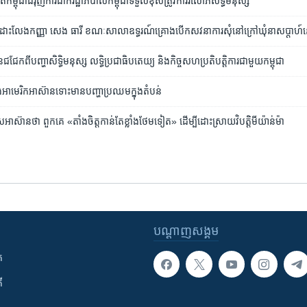
ម្ពុជា​ជំរុញ​ការ​ដាក់​រដ្ឋាភិបាល​កម្ពុជា​ទទួល​ខុសត្រូវ​ការរំលោភ​សិទ្ធិមនុស្ស
្នើ​​ឱ្យ​ដោះ​លែង​កញ្ញា ​សេង ធារី ​ខណៈ​សាលា​ឧទ្ធរណ៍​គ្រោង​បើក​សវនាការ​សុំ​នៅ​ក្រៅឃុំ​នា​សប្តាហ៍​
​​ជជែក​ពី​បញ្ហា​សិទ្ធិ​មនុស្ស លទ្ធិ​ប្រជាធិបតេយ្យ និង​កិច្ច​សហ​ប្រតិបត្តិការ​ជាមួយ​កម្ពុជា
ង​អាមេរិក​អាស៊ាន​ទោះ​មាន​បញ្ហា​ប្រឈម​ក្នុង​តំបន់
ទេស​អាស៊ាន​ថា ពួកគេ «តាំងចិត្ត​កាន់តែ​ខ្លាំង​ថែម​ទៀត» ដើម្បី​ដោះស្រាយ​វិបត្តិ​មីយ៉ាន់ម៉ា
បណ្តាញ​សង្គម
ក
ី