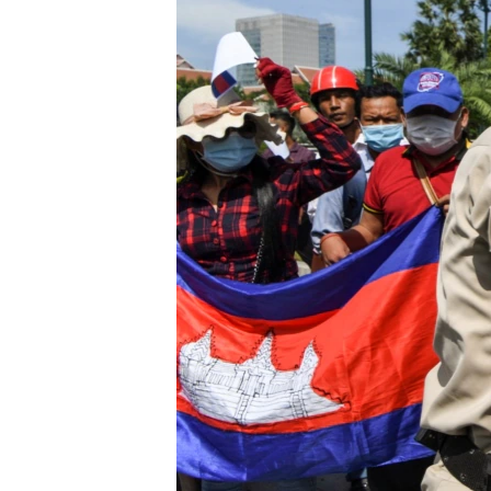
រចនា
សម្ព័ន្ធ​
រំលង​
និង​
ចូល​
ទៅ​
កាន់​
ទំព័រ​
ស្វែង​
រក