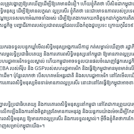
ែល​ត្រូវ​បង្ហាញ​ឱ្យ​គេ​ឃើញ​ដើម្បី​ឱ្យ​គេ​មាន​ជំនឿ។ ​ហើយ​ខ្ញុំ​គិត​ថា បើសិ​នជាកម្ពុជា
​មនុស្ស ​ដើម្បី​ឱ្យ​មាន​លក្ខណៈ​ល្អ​ប្រសើរ​ ខ្ញុំ​គិត​ថា​ នេះ​ជា​មោ​ទនភាព​របស់​ប្រទេសក
ា​ប្រទេស​មហា​អំណាច​ទាំង​អស់​ ដើម្បី​ឱ្យ​គេ​ងាក​មក​យក​ចិត្ត​ទុក​ដាក់​ក្នុង​ការ​គិ
េដ្ឋ​កិច្ច​ បញ្ហា​ជីវ​ភាព​របស់​ប្រជា​ពល​រដ្ឋ​ដែល​យើង​កំពុង​ជួប​ប្រទះ​ ​ក្រោយ​កូវីដ​១៩ ​បញ
រង​ទទួល​បន្ទុក​ឃ្លាំ​មើល​សិទ្ធិ​មនុស្ស​អង្គការ​លីកាដូ ​កត់​សម្គាល់​ឃើញ​ថា​ រដ្ឋា​ភិប
ែ​លម្អលទ្ធិ​ប្រជា​ធិបតេយ្យ​ និង​ការ​គោរព​សិទ្ធិ​មនុស្ស​នៅ​កម្ពុជា ឱ្យ​មាន​ភាពល្អ​ប្រស
ា​សហ​រដ្ឋ​អាមេ​រិក​ទទួល​ស្គាល់​ ហើយ​កម្ពុជា​អាច​ទទួល​បាន​ផល​ចំណេញ​ផ្នែក​សេដ្ឋ​កិច្ច
ធ​ EBA របស់​អឺរ៉ុប ​និង ​GSP​របស់​សហ​រដ្ឋអាមេរិក ​និង​ធ្វើ​ឱ្យ​កម្ពុជា​មាន​មុខ​មាត់​លើ
ាដើម។ ​ប៉ុន្តែ​លោក​ថា ​បើ​សហគមន៍​អន្តរ​ជាតិ ​និង​សហ​រដ្ឋ​អាមេ​រិក ​នៅ​តែ​មើល​ឃើញ
ារ​គោរព​សិទ្ធិ​មនុស្ស​មិន​ទាន់​មាន​ភាព​ល្អ​ប្រសើរ​ នោះ​វា​នៅ​តែ​ធ្វើ​ឱ្យ​កម្ពុជា​អាច​ខ
ា​លទ្ធិ​ប្រជា​ធិបតេយ្យ​ និង​ការ​គោរព​សិទ្ធិ​មនុស្ស​នៅ​កម្ពុជា ​នៅ​តែ​ជា​ការ​ព្រួយ​បារម
ើក​ឡើង​និង​ការ​តាំង​ចិត្ត​វា​ត្រូវ​តែ​មាន​ការ​អនុវត្ត​ និង​យន្ត​ការ​យ៉ាង​ម៉េច​ដើម្បី​កែ​
ព​សិទ្ធិ​មនុស្ស​ ឱ្យមាន​ភាពល្អ​ប្រសើរ​ និង​ការ​ទទួល​ស្គាល់។ ​អ៊ីចឹង​ខ្ញុំគិ​ត​ថា​ការ​កែ
ណេញ​សម្រាប់​កម្ពុជា​យើង»។​