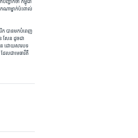
​បញ្ជាក់​ថា កម្ពុជា​
​ណា​ម្នាក់​ប៉ះ​ពាល់​
េ​រិក ​បាន​មក​បំពេញ
ុន សែន ​ដូច​ជា​
លួន​ ដោយ​សារ​បទ​
ដែល​ជា​មេធាវីគឺ​