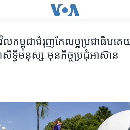
វិល​កម្ពុជា​ជំរុញ​កែ​លម្អ​ប្រជា​ធិបតេយ្
ិទ្ធិ​មនុស្ស មុន​កិច្ច​​​ប្រជុំ​អាស៊ាន