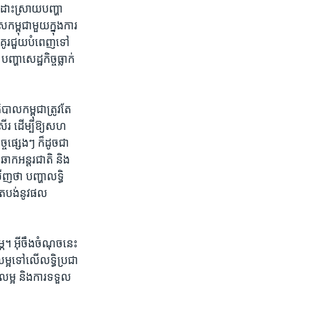
​ដោះ​ស្រាយ​បញ្ហា​
ម្ពុជា​មួយ​ក្នុង​ការ​
ត​គូរ​ជួយ​បំពេញ​ទៅ​
្ហា​សេដ្ឋកិច្ច​ធ្លាក់​
ាល​កម្ពុជា​ត្រូវ​តែ​
ើរ​ ដើម្បី​ឱ្យ​សហ​
​ផ្សេងៗ ​ក៏​ដូច​ជា​
​ឆាក​អន្តរ​ជាតិ និង​
​ថា​ បញ្ហា​លទ្ធិ​
ាត​បង់​នូវ​ផល​
្ភ។ ​អ៊ីចឹង​ចំណុច​នេះ​
លម្អ​ទៅ​លើ​លទ្ធិ​ប្រជា​
​លម្អ ​និង​ការ​ទទួល​