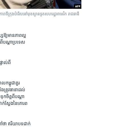
ិភាព​ទីក្រុង​ប៉ារីស​នៅ​មុខ​ស្ថានទូត​សហរដ្ឋអាមេរិក រាជធានី​
្សឱ្យ​មាន​ភាព​ល្អ​
​ពី​បណ្តា​ប្រទេស​
ទាល់​ពី​
កម្ពុជា​គួរ​
ិង​ត្រូវធានា​ដល់​
ក​ចិត្ត​ពី​បណ្តា​
ាក់​ស្តែងនៃ​គោរព​
ហៅ​ថា​ ឥរិយា​បទ​ជាក់​