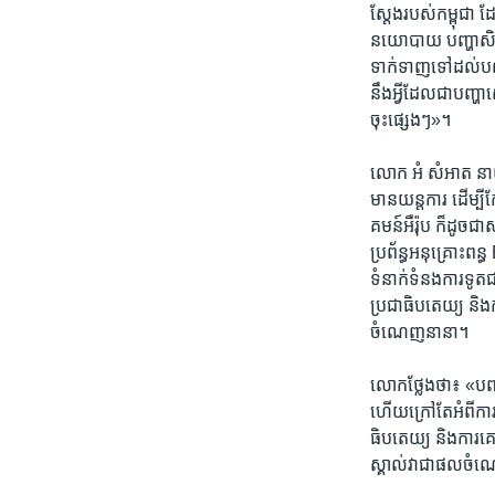
ស្តែង​របស់​កម្ពុជា​ ដ
នយោ​បាយ ​បញ្ហា​សិទ្ធិ
ទាក់​ទាញ​ទៅ​ដល់​បណ្ត
នឹង​អ្វី​ដែល​ជាបញ្ហា​ស
ចុះ​ផ្សេងៗ»។​
លោក ​អំ​ សំអាត​ នាយក​
មាន​យន្ត​ការ ​ដើម្បីក
គមន៍​អឺរ៉ុប ​ក៏​ដូច​ជ
ប្រព័ន្ធ​អនុគ្រោះ​ពន្
ទំនាក់​ទំនង​ការ​ទូតជ
ប្រជា​ធិបតេយ្យ​ និង​ក
ចំណេញ​នានា។​
លោ​ក​ថ្លែង​ថា៖​ «បញ្ហ
ហើយ​ក្រៅ​តែ​អំពី​ការ​ល
ធិបតេយ្យ​ និង​ការ​គោរ
ស្គាល់​វា​ជា​ផល​ចំ