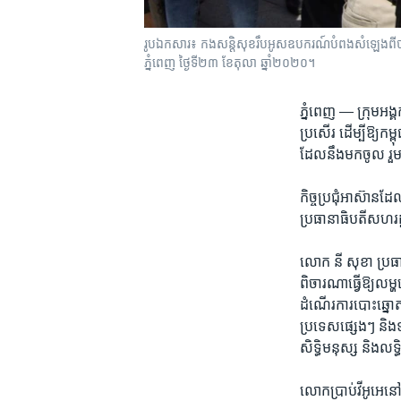
រូបឯកសារ៖ កងសន្ដិសុខ​រឹបអូស​ឧបករណ៍​បំពង​សំឡេង​ពី​បាតុករ​ម្ន
ភ្នំពេញ ​ថ្ងៃទី២៣ ខែតុលា ឆ្នាំ២០២០។
ភ្នំពេញ —
ក្រុម​អង្
ប្រសើរ​ ដើម្បីឱ្យ​កម្
ដែល​នឹង​មក​ចូល រួម​កិច
កិច្ច​ប្រជុំ​អាស៊ាន​ដែល
ប្រធានាធិបតី​សហ​រដ
​លោក ​នី សុខា ​ប្រធ
ពិចារណា​ធ្វើឱ្យ​លម្ហ​
ដំណើរ​ការ​បោះ​ឆ្នោត​ថ
ប្រទេស​ផ្សេងៗ ​និង
សិទ្ធិ​មនុស្ស ​និង​លទ្
លោកប្រាប់​វីអូអេ​នៅ​ថ