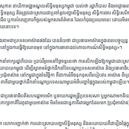
ុភាព ​នាយិកា​មជ្ឈ​មណ្ឌល​សិទ្ធិ​មនុស្ស​កម្ពុជា ​យល់​ថា​ ​រដ្ឋា​ភិបាល​ និង​អាជ្ញាធរ​ពាក់​ព
្ធិ​មនុស្ស ​និង​ត្រូវដោះ​ស្រាយ​ជា​ប្រចាំ​នូវ​បញ្ហា​សិទ្ធិ​មនុស្ស​ ​សិទ្ធិ​ការងារ ​សិទ្ធិ​សេ
ឬ​ការ​បំពេញ​ភារកិច្ច​របស់​អ្នក​សារ​ព័ត៌​មាន ​ដែល​កំពុង​ប្រឈម​នេះ​ ដោយមិន​ចាំ
មួយនោះ​ទេ។​
ក្នុង​នាម​ជា​ប្រទេស​អាស៊ាន​ផង​ដែរ​ បាន​ន័យ​ថា ​ជា​ប្រធាន​អាស៊ាន​ក្នុង​ពេល​បច្ចុប្បន្ន​ 
ភាព​នៅ​ក្នុង​ការ​ធ្វើ​ឱ្យ​ឈាន​មុខ​ នៅ​ក្នុង​ការ​ធានា​ដល់​គោល​ការណ៍​សិទ្ធិ​មនុស្ស»។​
ំ​ពាក្យ​រដ្ឋា​ភិបាល​ ប្រាប់​វីអូអេ​នៅ​ថ្ងៃ​ចន្ទ​នេះថា​ ការ​លើក​ឡើង​ឱ្យ​កម្ពុជា​ដោះ​ស្រា
ោ​បាយ​កម្ពុជា​ ដើម្បីស្វាគមន៍​ថ្នាក់​ដឹក​នាំនៃ​បណ្តា​ប្រទេស​អាស៊ាន ​និង​ប្រធានាធិប
ុំ​អាស៊ាន​ នៅ​កម្ពុជា​ក្នុង​ខែ​វិច្ឆិកា​ គឺ​ជា​ការ​រំពឹង​ទុក​ខុស​ពី​របៀប​វារៈ​អាស៊ាន ​ពីព្
េភាគី​ជាមួយ​ថ្នាក់​ដឹក​នាំ​បណ្តា​ប្រទេស​ណា​មួយ​អំពី​បញ្ហា​ផ្ទៃ​ក្នុង​របស់កម្ពុជា​ឡើយ។
ជា​ប្រធានាធិបតី​សហ​រដ្ឋ​អាមេ​រិក​ ឬ​នាយក​រដ្ឋមន្ត្រី​ប្រទេស​ណា ​ឬ​អ្នក​ណា​មក​និ​
ការ​ពិភាក្សា​ភាគី​ដៃគូ​ជាមួយ​អាស៊ាន​ មិន​មែន​ជា​ទ្វេ​ភាគី​រវាង​អ្នកដែល​មក​ [ប្រជុំ​អាស៊ា
ា​ លោក​បញ្ជាក់​ថា​ ការ​ដោះ​ស្រាយ​បញ្ហា​សិទ្ធិ​មនុស្ស ​និង​នយោ​បាយ​គឺ​ជា​រឿង​ផ្ទៃ​ក្ន