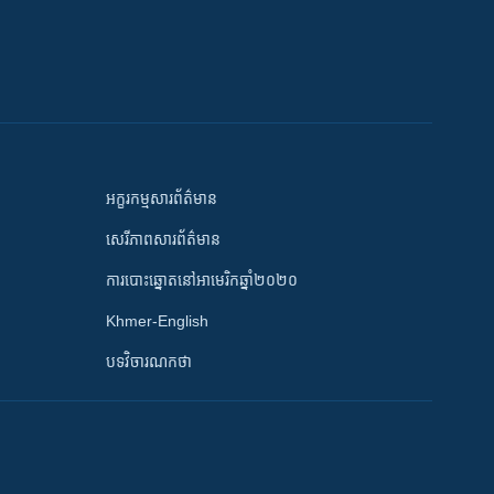
អក្ខរកម្មសារព័ត៌មាន
សេរីភាពសារព័ត៌មាន
ការបោះឆ្នោតនៅអាមេរិកឆ្នាំ២០២០
Khmer-English
បទវិចារណកថា