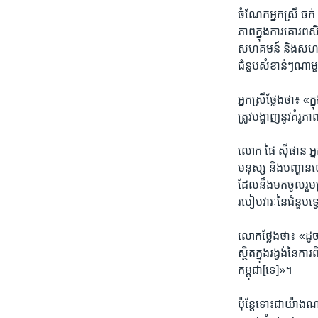
ចំណែក​អ្នក​ស្រី ​ចក់ ស
ភាព​ក្នុង​ការ​គោរព​សិទ
សហគមន៍ ​និង​សហជីព ​
ជំនួប​សំខាន់ៗ​ណា​
អ្នក​ស្រី​ថ្លែង​ថា៖​ «
ត្រូវ​បង្ហាញ​នូវ​គំរូ​
លោក ​ផៃ ស៊ីផាន អ្នក​នា
មនុស្ស ​និង​បញ្ហា​នយ
ដែល​នឹងមក​ចូល​រួម​ប្រជ
របៀប​វារៈ​នៃជំនួប​ទ្វ
លោក​ថ្លែង​ថា៖ ​«ដូច​
ស្ថិត​ក្នុង​រង្វង់​នៃ​
កម្ពុជា[ទេ]»។​
ប៉ុន្តែ​ទោះ​ជា​យ៉ាង​ណ