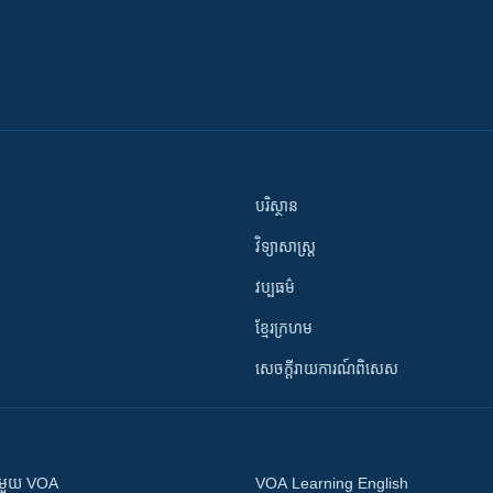
បរិស្ថាន
វិទ្យាសាស្រ្ត
វប្បធម៌
ខ្មែរក្រហម
សេចក្តីរាយការណ៍ពិសេស
ស​​ជាមួយ VOA
VOA Learning English