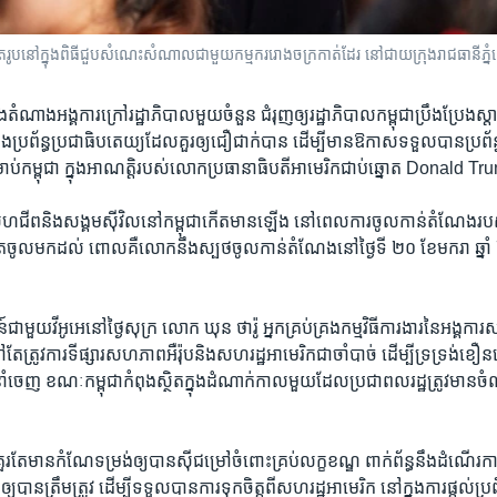
 ថតរូបនៅក្នុងពិធីជួបសំណេះសំណាលជាមួយកម្មកររោងចក្រកាត់ដែរ នៅជាយក្រុងរាជធានីភ្ន
ំណាង​អង្គការក្រៅរដ្ឋាភិបាល​មួយចំនួន​ ​ជំរុញ​ឲ្យ​រដ្ឋាភិបាល​កម្ពុជា​ប្រឹង​ប្រែង​ស្តា
ិងប្រព័ន្ធប្រជា​ធិបតេយ្យដែល​គួរ​ឲ្យជឿជាក់​បាន ដើម្បីមាន​ឱកាស​ទទួល​បាន​ប្រព័ន្ធ​
់កម្ពុជា ក្នុង​អាណត្តិ​របស់លោកប្រធានាធិបតីអាមេរិកជាប់​ឆ្នោត​ Donald T
​សហជីព​និង​សង្គម​ស៊ីវិល​នៅ​កម្ពុជាកើតមានឡើង​ នៅពេល​ការ​ចូលកាន់​តំណែង
ិត​ចូលមកដល់​ ពោល​គឺលោកនឹង​ស្បថចូលកាន់តំណែងនៅថ្ងៃទី ​២០​ ខែមករា ឆ្នាំ 
ន៍​ជា​មួយ​វីអូអេ​នៅ​ថ្ងៃ​សុក្រ​ លោក ​ឃុន ថារ៉ូ អ្នក​គ្រប់គ្រង​កម្មវិធី​ការងារ​នៃ​អង្គកា
​តែ​ត្រូវ​ការ​ទីផ្សារ​សហភាព​អឺរ៉ុបនិង​សហរដ្ឋ​អាមេរិក​ជា​ចាំបាច់​ ដើម្បីទ្រទ្រង់ខឿន​ស
ាំ​ចេញ​ ខណៈ​កម្ពុជា​កំពុងស្ថិត​ក្នុង​ដំណាក់កាល​មួយ​ដែល​ប្រជាពល​រដ្ឋត្រូវ​មាន​ចំ
ួរតែ​មាន​កំណែទម្រង់​ឲ្យ​បាន​ស៊ីជម្រៅ​ចំពោះ​គ្រប់​លក្ខខណ្ឌ​ ពាក់​ព័ន្ធនឹង​ដំណើរក
ឲ្យបាន​ត្រឹមត្រូវ ​ដើម្បី​ទទួល​បាន​ការ​ទុកចិត្ត​ពី​សហរដ្ឋ​អាមេរិក​ នៅ​ក្នុង​ការ​ផ្តល់ប្រព