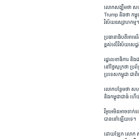
លោក​សង្ឃឹមថា សហរដ្
Trump និងថា កម្ពុជា​ក
វិស័យ​ឧស្សាហកម្ម​
​ប្រធានាធិបតីអាមេ
ខ្ពស់លើ​វិស័យ​សេដ្ឋ
រដ្ឋលេខាធិការ និង​ជា
នៅ​ថ្ងៃ​សុក្រ​ថា ប្រ
ប្រទេស​កម្ពុជា ជា​
លោកបន្ថែមថា​ សហរដ្ឋ
និង​កម្ពុជា​ជា​ធំ​ ហើយ
វីអូអេ​មិន​អាច​ទាក់
បាន​នៅ​ឡើយ​ទេ។
ដោយឡែក លោក​ សុខ ឥស