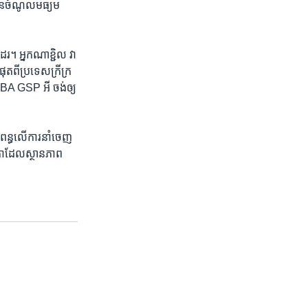
មាន​ចំណូល​មធ្យម​
ែរ។ អ្នក​ណា​ខ្ជិល ​វា​
ត​ពី​ប្រទេស​ក្រីក្រ​
EBA GSP អី​ ចង់​ឲ្យ​
​ពន្ធ​លើ​ការនាំចេញ​
 គ្រាដែលស្ថានភាព​