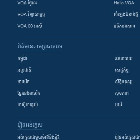
VOA ថ្ងៃនេះ
Hello VOA
VOA ​វិទ្យាសាស្ត្រ
សំឡេង​ជំនាន់​ថ្មី
VOA 60 អាស៊ី
វេទិកា​អាស៊ាន
ព័ត៌មាន​តាមប្រធានបទ​
កម្ពុជា
នយោបាយ
អន្តរជាតិ
សេដ្ឋកិច្ច
អាមេរិក
សិទ្ធិមនុស្ស
ខ្មែរ​នៅអាមេរិក
សុខភាព
អាស៊ីអាគ្នេយ៍
អប់រំ
រៀន​​អង់គ្លេស
អង់គ្លេស​ជាមួយ​ម៉ានី​និង​ម៉ូរី
រៀន​​​​​​អង់គ្លេ