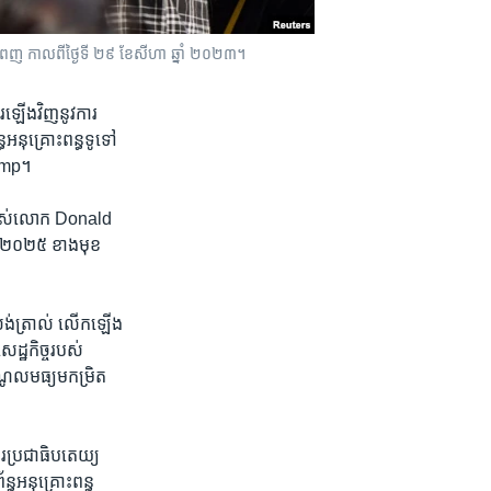
ំពេញ កាលពីថ្ងៃទី ២៩ ខែសីហា ឆ្នាំ ២០២៣។
រ​ឡើងវិញ​នូវ​ការ​
អនុគ្រោះ​ពន្ធ​ទូទៅ​
rump។
របស់​លោក Donald​
​២០២៥​ ​ខាង​មុខ
រ​សង់​ត្រាល់​ លើក​ឡើង​
េដ្ឋកិច្ច​របស់​
ណូល​មធ្យម​កម្រិត​
ារប្រជាធិប​តេយ្យ
័ន្ធ​អនុគ្រោះពន្ធ​