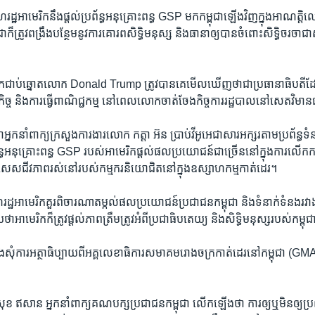
ឋ​អាមេរិកនឹង​ផ្តល់​ប្រព័ន្ធ​អនុគ្រោះ​ពន្ធ​ GSP មក​កម្ពុជាឡើង​វិញក្នុង​អាណត្
៏​ត្រូវ​ពង្រឹង​បន្ថែម​នូវ​ការ​គោរព​សិទ្ធិ​មនុស្ស​ និង​ធានា​ឲ្យបាន​ចំពោះ​សិទ្ធិ​ចរចា​ជ
។
រិកជាប់​ឆ្នោតលោក​ Donald Trump ត្រូវបាន​គេមើលឃើញថា​ជា​ប្រធានាធិបតីដែ
កិច្ច​ និងការ​ធ្វើពាណិជ្ជកម្ម​ នៅពេលលោក​ចាត់​ចែងកិច្ចការ​រដ្ឋបាល​នៅសេតវិមាន​ជា​
​អ្នកនាំពាក្យ​ក្រសួង​ការងារ​លោក កត្តា អ៊ន ប្រាប់​វីអូអេ​ជា​សារ​អក្ស​រ​តាម​ប្រព័ន្ធ​ទ
ព័ន្ធ​អនុ​គ្រោះពន្ធ​ GSP របស់​អាមេរិក​ផ្តល់​ផល​ប្រយោជន៍​ជា​ច្រើននៅក្នុង​ការ​លើក​កម្
ពិសេស​ជីវភាព​រស់នៅ​របស់កម្មករ​និយោជិតនៅ​ក្នុង​ឧស្សាហកម្មកាត់​ដេរ។
​អាមេរិក​គួរ​ពិចារណា​តម្កល់​ផល​ប្រយោជន៍​ប្រជាជន​កម្ពុជា និង​ទំនាក់​ទំនង​រវាង​
​ថា​អាមេរិក​ក៏​ត្រូវ​ផ្តល់​ភាព​ត្រឹមត្រូវ​អំពី​ប្រជាធិបតេយ្យ​ និង​សិទ្ធិ​មនុស្ស​របស់​កម្ពុ
ទង​សុំការ​អត្ថាធិប្បាយ​ពី​អគ្គ​លេខាធិការ​សមាគម​រោង​ចក្រ​កាត់​ដេរ​នៅ​កម្ពុជា ​(
ាន អ្នកនាំពាក្យ​គណបក្ស​ប្រជាជន​កម្ពុជា​ លើក​ឡើង​ថា ការឲ្យ​ឬ​មិន​ឲ្យ​ប្រព័ន