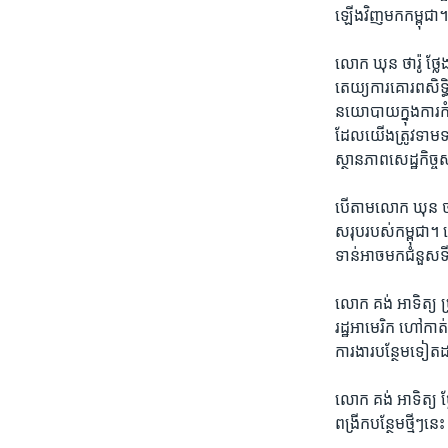
ឡើងវិញមក​កម្ពុជា
លោក ឃុន ថារ៉ូ ​ថ្លែង
តេយ្យ​ការ​គោរព​សិទ្ធិ​
នយោបាយ​ក្នុង​ការ​កំណ
ដែល​យើង​ត្រូវ​ទាមទារ
ស្ថានភាព​សេដ្ឋកិច្ច
បើតាម​លោក ឃុន ថារ៉ូ
សរុបរបស់​កម្ពុជា។ ល
ទាន់​អាច​មកជំនួស​ទី
លោក​ គង់ អាទិត្យ ប្
រដ្ឋ​អាមេរិក ​ហៅកាត
ការងារ​បន្ថែម​ទៀត​ដល
លោក ​គង់ អាទិត្យ ថ្ល
ពង្រីក​បន្ថែម​ថ្មីៗ​ន