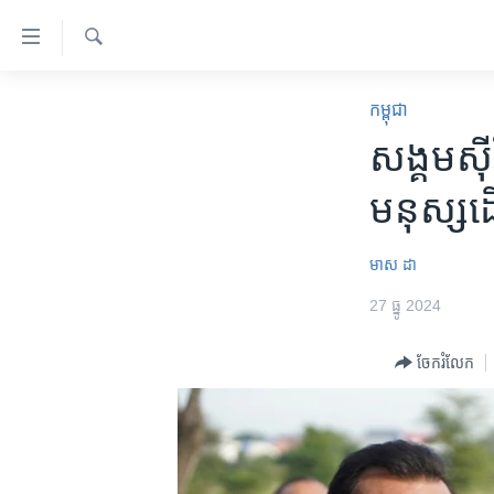
ភ្ជាប់​
ទៅ​
គេហទំព័រ​
ស្វែង​
កម្ពុជា
រក
កម្ពុជា
ទាក់ទង
អន្តរជាតិ
សង្គម​ស៊ីវ
រំលង​
និង​
អាមេរិក
មនុស្ស​ដើម
ចូល​
ចិន
ទៅ​​
ទំព័រ​
ហេឡូវីអូអេ
មាស​ ដា
ព័ត៌មាន​​
កម្ពុជាច្នៃប្រតិដ្ឋ
27 ធ្នូ 2024
តែ​
ម្តង
ព្រឹត្តិការណ៍ព័ត៌មាន
ចែករំលែក
រំលង​
ទូរទស្សន៍ / វីដេអូ​
និង​
ចូល​
វិទ្យុ / ផតខាសថ៍
ទៅ​
កម្មវិធីទាំងអស់
ទំព័រ​