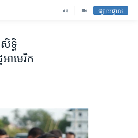
ផ្សាយផ្ទាល់
ិទ្ធិ​
្ឋ​អាមេរិក