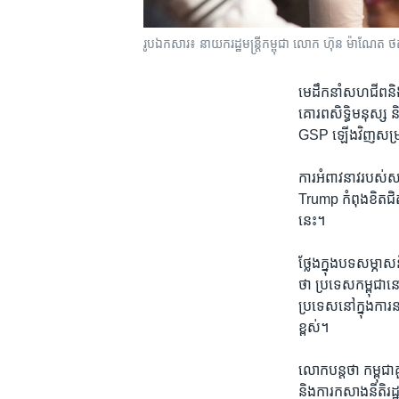
រូបឯកសារ៖ នាយករដ្ឋមន្ត្រីកម្ពុជា លោក ហ៊ុន ម៉ាណែត
មេដឹកនាំ​សហជីព​និង​ត
គោរពសិទ្ធិមនុស្ស​ ន
GSP​ ឡើងវិញសម្រាប
ការ​អំពាវនាវ​របស់
Trump កំពុង​ខិត​ជ
នេះ​។
ថ្លែង​ក្នុង​បទ​សម្ភាស
ថា​ ប្រទេស​កម្ពុជា​នៅ
ប្រទេសនៅ​ក្នុងការ​ន
ខ្ពស់​។
លោកបន្តថា កម្ពុជា​គ
និង​ការ​កសាង​នីតិរដ្ឋ​