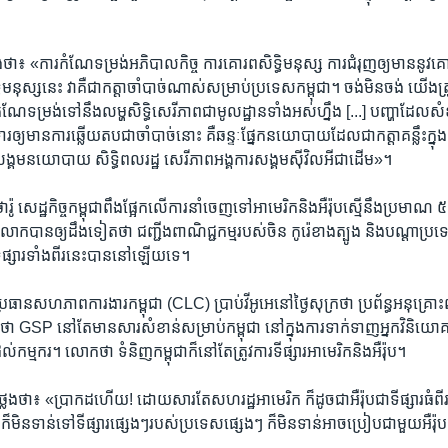
។
ថា៖ «ការ​កំណែទម្រង់​អភិបាល​កិច្ច​ ការ​គោរព​សិទ្ធិ​មនុស្ស​ ការ​ជំរុញ​ឲ្យ​មាន​នូវ
មនុស្ស​នេះ​ វា​គឺ​ជា​កត្តា​ចាំបាច់​ណាស់​សម្រាប់​ប្រទេស​កម្ពុជា​។ ចង់​មិន​ចង់​ យើង​ត្រូវ
ែ​ទម្រង់​ទៅ​នឹង​លម្ហ​សិទ្ធិ​សេរីភាព​ជា​មូលដ្ឋាន​ទាំង​អស់​ហ្នឹង [...] បញ្ហា​ដែល​ស
​ឲ្យ​មាន​ការ​ឆ្លើយតប​ជា​ចាំបាច់​នោះ​ គឺ​ឆន្ទៈ​ផ្នែក​នយោបាយ​ដែល​ជា​កត្តា​គន្លឹះ​ក្នុ
​សង្គម​នយោបាយ​ សិទ្ធិ​ពលរដ្ឋ សេរីភាព​អង្គការ​សង្គម​ស៊ីវិល​អី​ជា​ដើម»។
 សេដ្ឋកិច្ចកម្ពុជា​ពឹងផ្អែក​លើ​ការ​នាំ​ចេញ​ទៅអាមេរិកនិងអឺរ៉ុប​ស្មើនឹង​ប្រមាណ​ 
ោក​បានឲ្យ​ដឹង​ទៀតថា ​ជញ្ជីង​ពាណិជ្ជ​កម្មរបស់​ចិន​ កូរ៉េខាងត្បូង​ និងបណ្តា​ប្
ផ្សារ​ទាំង​ពីរនេះ​បាននៅ​ឡើយទេ​។ ​
រធាន​សហភាព​ការងារ​កម្ពុជា ​(CLC) ប្រាប់​វីអូអេ​នៅ​ថ្ងៃ​សុក្រ​ថា ប្រព័ន្ធ​អនុគ្រោ
់​ថា​ GSP នៅ​តែ​មាន​សារសំខាន់​សម្រាប់​កម្ពុជា​ នៅ​ក្នុង​ការ​ទាក់ទាញ​អ្នក​វិនិយោ
់​កម្មករ។ លោកថា ទំនិញ​កម្ពុជា​ក៏​នៅ​តែ​ត្រូវការ​ទីផ្សារ​អាមេរិក​និង​អឺរ៉ុប​។
ែង​ថា៖ «ប្រាកដហើយ​! ដោយសារតែ​សហរដ្ឋ​អាមេរិក​ ក៏​ដូច​ជា​អឺរ៉ុប​ជា​ទីផ្សារ​ធំ​ពីរ​
េះ​ ក៏​មិន​ទាន់​ទៅ​ទីផ្សារ​ផ្សេងៗ​របស់​ប្រទេស​ផ្សេងៗ​ ក៏​មិន​ទាន់​អាច​ប្រៀប​ជា​មួយ​អឺរ៉ុ