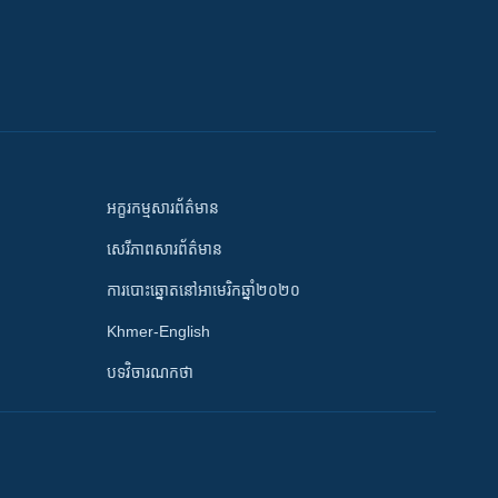
អក្ខរកម្មសារព័ត៌មាន
សេរីភាពសារព័ត៌មាន
ការបោះឆ្នោតនៅអាមេរិកឆ្នាំ២០២០
Khmer-English
បទវិចារណកថា