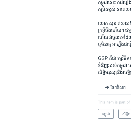
កម្ពុជា​នោះ​ គឺជា​រ
កម្រិត​ខ្ពស់​ នាពេលខ
លោក សុខ ឥសាន ថ្លែង​ថា
ក្រ​អ៊ីចឹង​ហើយ។ ឥឡូវ​
ហើយ​ វា​ចូល​ទៅ​ដល់​
ឬ​មិន​ឲ្យ​ អាហ្នឹង​ជ
GSP គឺ​ជា​កម្មវិធី​អ
ទំនិញរបស់​កម្ពុជា ហើ
សិទ្ធិមនុស្ស​និង​លទ្
ចែករំលែក
This item is part of
កម្ពុជា
សិទ្ធិ​