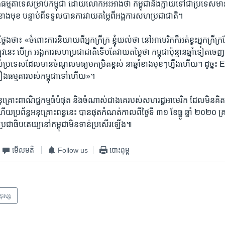
ឿង​ធម្មតា​ទេ​សម្រាប់​កម្ពុជា​ ដោយ​លោក​អះអាង​ថា ​កម្ពុជា​នឹង​ក្លាយ​ទៅ​ជា​ប្រទេស​
ាង​មុខ ​បន្ទាប់​ពី​ទទួល​បាន​ការ​វាយតម្លៃ​ពី​អង្គការ​សហប្រជាជាតិ​។
៖ «ចំពោះ​ការ​និយាយ​ពី​អ្នក​ក្រីក្រ​ ខ្ញុំ​យល់​ថា នៅ​អាមេរិក​ក៏​អត់​ខ្វះ​អ្នក​ក្រីក្រ​ដ
នេះ ​បើ​ក្រ​ អង្គការ​សហប្រជាជាតិ​ទើប​តែ​វាយ​តម្លៃ​ថា កម្ពុជា​ប៉ុន្មាន​ឆ្នាំ​ទៀត​ចេញ​ផុ
ប្រទេស​ដែល​មាន​ចំណូល​មធ្យម​កម្រិត​ខ្ពស់​ នា​ឆ្នាំ​ខាង​មុខៗ​ហ្នឹង​ហើយ។ ដូច្នះ 
ា​រឿង​ធម្មតា​របស់​កម្ពុជា​ទៅ​ហើយ»។​
នុគ្រោះ​ពាណិជ្ជកម្ម​ធំ​បំផុត​ និង​ចំណាស់​ជាង​គេ​របស់​សហរដ្ឋអាមេរិក​ ដែល​មិន​គិត
យ​ប្រព័ន្ធ​អនុគ្រោះ​ពន្ធ​នេះ​ ​បាន​ផុត​កំណត់​កាល​ពី​ថ្ងៃទី​ ៣១ ខែធ្នូ ឆ្នាំ ២០២០
ធិប្រជាធិបតេយ្យ​នៅ​កម្ពុជា​មិន​ទាន់​ប្រសើរ​ឡើង៕
មើល​មតិ
Follow us
បោះពុម្ព
មនុស្ស