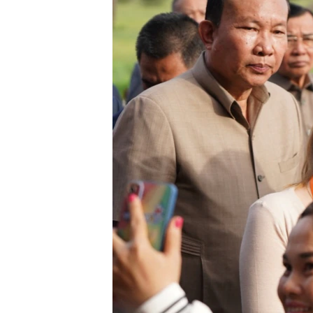
រចនា
សម្ព័ន្ធ​
រំលង​
និង​
ចូល​
ទៅ​
កាន់​
ទំព័រ​
ស្វែង​
រក