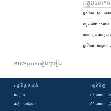
អត្ថបទ​ទាក់
អ្នកវិភាគ៖ វត្តមាន​របស់
កម្ពុជា​និង​ចក្រភព​អង់គ្
លោក ស៊ុន ចាន់ថុល ថាបរ
អ្នក​វិភាគ៖ ​ការទូត​សេដ្ឋ
អានអត្ថបទផ្សេងៗទៀត
កម្មវិធី​ទូរទស្សន៍
កម្មវិធី​វិទ្យុ
វីដេអូ​ខ្មែរ
ព័ត៌មាន​ពេល​ព្រឹ
វ៉ាស៊ីនតោន​ថ្ងៃ​នេះ
ព័ត៌មាន​​ពេល​រាត្រ