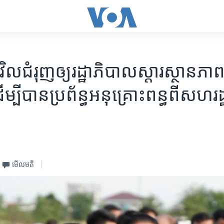
ិល​ជំរុញ​ឲ្យ​រដ្ឋាភិបាល​ស្តារ​ស្ថានភាពស
្បី​​បាន​ប្រព័ន្ធ​អនុ​គ្រោះ​ពន្ធ​ពី​សហរដ
មើល​មតិ