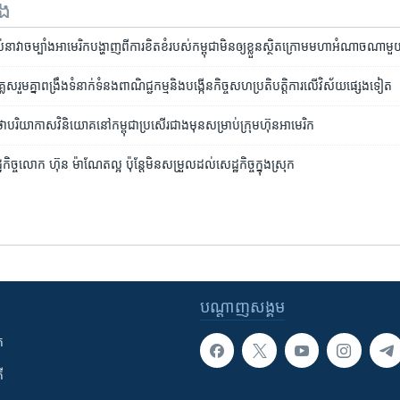
ទង
​នាវា​ចម្បាំង​អាមេរិក​បង្ហាញ​ពី​ការខិតខំ​របស់​កម្ពុជា​មិន​ឲ្យ​ខ្លួន​ស្ថិត​ក្រោម​មហា​អំណាច​ណាម
លេស​រួមគ្នា​ពង្រឹង​ទំនាក់​ទំនង​ពាណិជ្ជកម្ម​និង​បង្កើន​កិច្ច​សហប្រតិបត្តិការ​លើ​វិស័យ​ផ្សេង​ទៀត
ិយាកាស​វិនិយោគ​នៅ​កម្ពុជា​ប្រសើរ​ជាង​មុន​សម្រាប់​ក្រុមហ៊ុន​អាមេរិក
កិច្ច​លោក ​ហ៊ុន​ ម៉ាណែត​ល្អ​ ប៉ុន្តែ​មិន​សម្រួល​ដល់​សេដ្ឋកិច្ច​ក្នុង​ស្រុក
បណ្តាញ​សង្គម
ក
ី