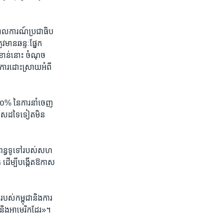
​គោលការណ៍​ប្រជា​ធិប​
​មាន​ឆន្ទៈ​ផ្នែក​
ំខាន់​នោះ ​ចំណុច​
ង​ការ​ដោះស្រាយ​អំពី​
៥០% ​នៃ​ការនាំ​ចេញ​
រទេស​ដទៃ​ទៀត​មិន
ះ​ពន្ធ​ទូទៅ​របស់​សហ
គ ដើម្បី​បង្កើតឱកាស​
របស់​កម្ពុជានិង​ការ​
ប​និង​អាមេរិក​ដែរ»។​