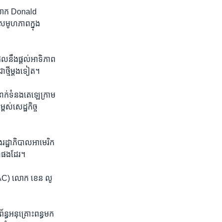
តិ​លោក Donald
ា​សមូហភាព​ក្នុង​
លនឹង​ផ្តល់​អាទិភាព
ថ្មីម្តង​ទៀត​។
ំនាក់​ទំនង​តេឡេក្រាម​
ពស់​សេដ្ឋកិច្ច​
រដ្ឋាភិបាល​អាមេរិក​
ជា​ផង​ដែរ​។
GMAC) ​លោក​ ខេន លូ​
្ធ​អនុគ្រោះពន្ធ​មក​