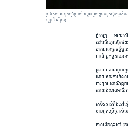
រូប​ឯកសារ៖ អ្នក​ប្រើប្រាស់​បណ្តាញ​សង្គម​ហ្វេសប៊ុក​ម្នាក់​នៅ​ប
វណ្ណារិន/វីអូអ)
ភ្នំពេញ —
​អាករ​លើ
នៅ​លើ​ហ្វេសប៊ុក​ដែរ​ន
ជា​ការ​សម្រេច​ថ្មី​ម
ពាណិជ្ជ​កម្ម​តាម​អនឡា
ស្រប​ពេល​ជាមួយ​គ្នា​
ដោយ​សារ​ការ​កំណត់​យក
ការ​ផ្សាយ​ពាណិជ្ជកម្ម
គោលបំណង​អាជីវកម្ម​ឬ
គេ​មិន​ទាន់​ដឹង​នៅ​ឡ
មាន​អ្នក​ប្រើប្រាស
កាល​ពី​កន្លង​ទៅ​ ក្រស