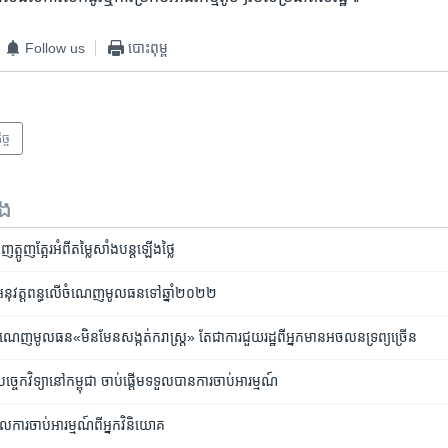
Follow us
បោះពុម្ព
ច្ច
ទង
ត្អូញត្អែរ​អំពី​​តម្លៃ​សាំង​បន្ត​ឡើង​ថ្លៃ​
​អនុវត្ត​ពន្ធ​លើ​ចំណេញ​​មូលធន​ទៅ​ឆ្នាំ២០២២
ធ​ចំណេញ​មូលធន​«មិនមែន​សង្កត់​ក​រាស្រ្ត» ​តែជា​ការ​ជួយ​រដ្ឋ​ពីអ្នក​មាន​អចលន​ទ្រព្យ​ច្រើន
បច្ចេកវិទ្យា​នៅ​​កម្ពុជា​ ចាប់ផ្ដើម​ទទួល​បាន​ការ​ចាប់​អារម្មណ៍
ទទួល​ការ​ចាប់​អារម្មណ៍​ពី​អ្នក​វិនិ​យោគ