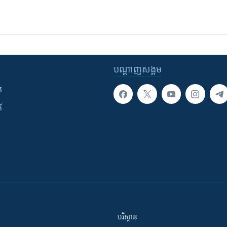
បណ្តាញ​សង្គម
ក
ី
បរិស្ថាន