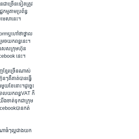
ន​ជា​ច្រើន​ទៀត​ត្រូវ​
ម្ម​តាម​ប្រព័ន្ធ​
ខែ​មេសា​នេះ។​
tform​ឬហៅ​ថា​ថ្នាល​
ម្រេច​យក​ពន្ធ​នេះ។​
ិសេស​ក្រុម​ហ៊ុន ​
Facebook ​នេះ។​
ញ​ខ្មែរ​ច្រើន​ណាស់​
នៗ​គឺ​គាត់​បាន​ធ្វើ​
ង​មួយ​ខែ​នោះ។​ដូច្នេះ​
បាល​យក​ពន្ធ​VAT​ ក៏​
យើង​ចាត់​ទុក​ជា​ក្រុម
​Facebook​បាន​កត់​
ណា​ធំៗ​ល្អ​ជាង​យក​