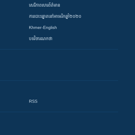
សេរីភាពសារព័ត៌មាន
ការបោះឆ្នោតនៅអាមេរិកឆ្នាំ២០២០
Khmer-English
បទវិចារណកថា
RSS