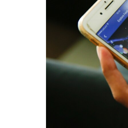
រចនា
សម្ព័ន្ធ​
រំលង​
និង​
ចូល​
ទៅ​
កាន់​
ទំព័រ​
ស្វែង​
រក