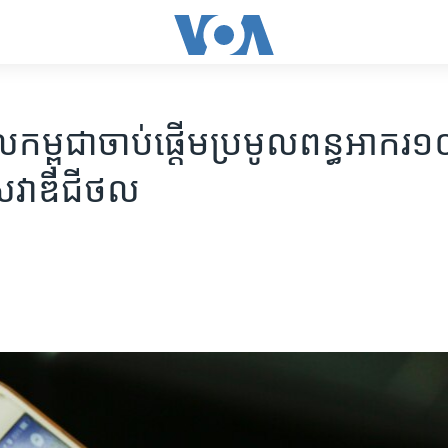
ល​កម្ពុជា​ចាប់​ផ្តើម​ប្រមូល​ពន្ធ​អាករ
សេវា​ឌីជីថល​