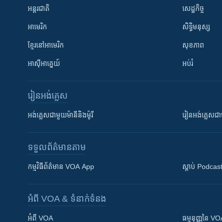
អន្តរជាតិ
សេដ្ឋកិច្ច
អាមេរិក
សិទ្ធិមនុស្ស
ខ្មែរ​នៅអាមេរិក
សុខភាព
អាស៊ីអាគ្នេយ៍
អប់រំ
រៀន​​អង់គ្លេស
អង់គ្លេស​ជាមួយ​ម៉ានី​និង​ម៉ូរី
រៀន​​​​​​អង់គ្លេ
ទទួល​ព័ត៌មាន​តាម
កម្មវិធី​ព័ត៌មាន VOA App
ស្តាប់ Podcas
អំពី​ VOA & ទំនាក់ទំនង
អំពី​ VOA
ធម្មនុញ្ញ​នៃ V