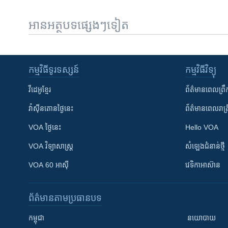
អានអត្ថបទផ្សេងៗទៀត
កម្មវិធី​ទូរទស្សន៍
កម្មវិធី​វិទ្យុ
វីដេអូ​ខ្មែរ
ព័ត៌មាន​ពេល​ព្រឹ
វ៉ាស៊ីនតោន​ថ្ងៃ​នេះ
ព័ត៌មាន​​ពេល​រាត្រ
VOA ថ្ងៃនេះ
Hello VOA
VOA ​វិទ្យាសាស្ត្រ
សំឡេង​ជំនាន់​ថ្មី
VOA 60 អាស៊ី
វេទិកា​អាស៊ាន
ព័ត៌មាន​តាមប្រធានបទ​
កម្ពុជា
នយោបាយ