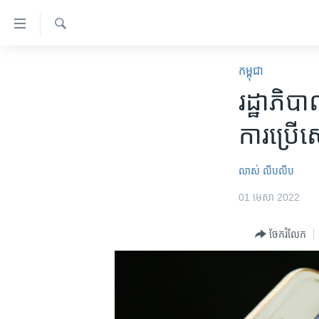
ភ្ជាប់​
ទៅ​
គេហទំព័រ​
ស្វែង​
កម្ពុជា
រក
កម្ពុជា
ទាក់ទង
អន្តរជាតិ
រដ្ឋាភិបា
រំលង​
និង​
អាមេរិក
ការ​ប្រើ​
ចូល​
ចិន
ទៅ​​
ទំព័រ​
ហេឡូវីអូអេ
លាស់ លីបលីប
ព័ត៌មាន​​
កម្ពុជាច្នៃប្រតិដ្ឋ
01 មេសា 2022
តែ​
ម្តង
ព្រឹត្តិការណ៍ព័ត៌មាន
ចែករំលែក
រំលង​
ទូរទស្សន៍ / វីដេអូ​
និង​
ចូល​
វិទ្យុ / ផតខាសថ៍
ទៅ​
កម្មវិធីទាំងអស់
ទំព័រ​