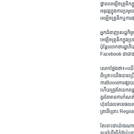
ថ្នាល​អេឡិចត្រូនិក​ក្
អនុវត្ត​ក្នុង​ការ​ប្រ
អេឡិចត្រូនិក​ឬ​ការ​ផ្
អ្នក​ជំនាញ​សេដ្ឋកិច្
អេឡិចត្រូនិក​ក្នុង​ប្
ប៉ុន្តែ​លោក​ថា​រដ្ឋា
Facebook​ ជា​ជាង​យក
លោក​ថ្លែង​ថា៖​«យើង​ប
ពីព្រោះ​យើង​បាន​ប្រើ​
ការ​Boost​ការ​ផ្សាយ​ពា
ហើយ​ត្រូវ​តែ​យក​ពន្
គួរតែ​មាន​ការ​កំណត់​ថ
ហ៊ុន​ដែល​មាន​ផល​របរ​
ត្រា​ពីព្រោះ ​Regist
តែ​ទោះ​ជាយ៉ាង​ណា​លោ
ទូទៅ​ដើម្បី​កុំ​ឱ្យ​ប