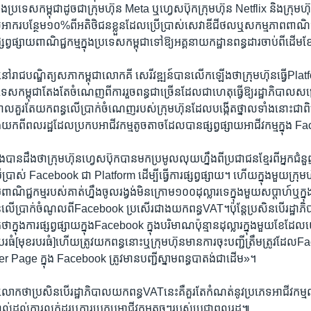
នុង​ប្រទេស​កម្ពុជា​ដូច​ជា​ក្រុមហ៊ុន ​Meta ​ឬ​ហ្វេសប៊ុក​ក្រុមហ៊ុន ​Netflix ​និង​ក្រុមហ៊ុ
មូល​អាករ​បន្ថែម​១០%​ពី​អតិថិ​ជន​ខ្លួន​ដែល​ប្រើប្រាស់​សេវា​ឌីជីថល​ឬ​សកម្មភាព​ពាណិជ្ជ​ក
សព្វ​ផ្សាយ​ពាណិជ្ជ​កម្ម​ក្នុង​ប្រទេស​កម្ពុជាទៅ​ឱ្យ​អគ្គនាយកដ្ឋាន​ពន្ធដារ​ចាប់​ពី​ដើម​
ច​នៅ​រាជ​បណ្ឌិត្យ​សភា​កម្ពុជា​លោក​គី សេរីវឌ្ឍន៍​បាន​លើក​ឡើង​ថា​ក្រុមហ៊ុន​ធ្វើ​Pla
រទេស​កម្ពុជា​តែង​តែ​ចំណេញ​ពី​ការ​រួច​ពន្ធ​ជា​ច្រើន​ដែល​ជា​ហេតុ​ធ្វើ​ឱ្យ​រដ្ឋាភិបាល​ស
ភិបាល​គួរ​តែ​យក​ពន្ធ​លើ​ប្រាក់​ចំណេញ​របស់​ក្រុមហ៊ុន​ដែល​បង្កើត​ថ្នាល​ទាំង​នោះ​ជា​ព
​ពី​ពលរដ្ឋ​ដែល​ប្រកប​អាជីវ​កម្ម​តូច​តាច​ដែល​បាន​ផ្សព្វផ្សាយ​អាជីវកម្ម​ក្នុង ​
ាន​ដឹង​ថា​ក្រុមហ៊ុន​ហ្វេសប៊ុក​បាន​មក​ប្រមូល​លុយ​ហ្នឹង​ពី​ប្រជាជន​ខ្មែរ​ពី​អ្នក​ជំនួ
ប្រាស់ ​Facebook ​ជា ​Platform ​ដើម្បី​ធ្វើ​ការ​ផ្សព្វ​ផ្សាយ។​ ហើយ​ក្នុង​មួយ​ក្រុមហ៊ុ
ណិជ្ជ​កម្ម​របស់​គាត់​ហ្នឹង​ចូល​រង្វង់​មិន​ក្រោម​១០០​ដុល្លារ​ទេ​ក្នុង​មួយ​សប្តាហ៍​ឬ​ក្នុ
ធ​លើ​ប្រាក់​ចំណូល​ពី​Facebook​ ប្រសើរ​ជាង​យក​ពន្ធ​VAT។​ប៉ុន្តែ​ប្រសិន​បើ​រដ្ឋាភិ
ា​ក្នុង​ការ​ផ្សព្វ​ផ្សាយ​ក្នុង​Facebook​ ក្នុង​បរិមាណ​ប៉ុន្មាន​ដុល្លារ​ក្នុង​មួយ​ខែ​ដែល​
ធំ​[មុខ​របរ​ធំ]​ហើយ​ត្រូវ​យក​ពន្ធ​នោះ​ឬ​ក្រុម​ហ៊ុន​មាន​ការ​ចុះ​បញ្ជី​ត្រឹមត្រូវ​ដែល
er Page ​ក្នុង ​Facebook ​ត្រូវ​មាន​បញ្ជី​ស្នាម​ពន្ធ​បាតង់​ជា​ដើម»។​
ក​ថា​ប្រសិន​បើ​រដ្ឋាភិបាល​យក​ពន្ធ​VAT​នេះ​គឺ​គួរ​តែ​កំណត់​នូវ​ប្រភេទ​អាជីវកម្ម​
៉ះ​ពាល់​ដល់​ការ​លក់​ដូរ​ឬ​ការ​ប្រកប​អាជីវ​កម្ម​តូចៗ​របស់​ប្រជា​ពលរដ្ឋ៕