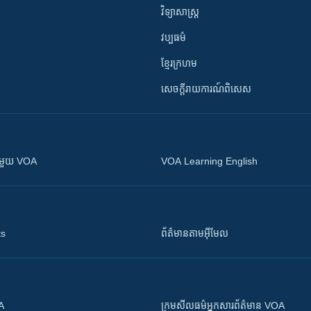
វិទ្យាសាស្រ្ត
វប្បធម៌
ខ្មែរក្រហម
សេចក្តីរាយការណ៍ពិសេស
ស​​ជាមួយ VOA
VOA Learning English
ts
ព័ត៌មាន​តាម​អ៊ីមែល
OA
ក្រម​​​សីលធម៌​​​អ្នក​​​សារព័ត៌មាន VOA