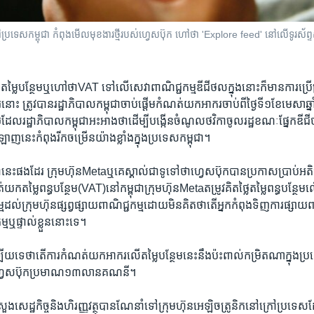
្រទេស​កម្ពុជា​ ​កំពុង​មើល​មុខងារ​ថ្មី​របស់​ហ្វេសប៊ុក​ ​ហៅ​ថា​ 'Explore feed'​ នៅ​លើ​ទូរស័ព្ទ​ស្ម
​តម្លៃ​បន្ថែម​ឬ​ហៅ​ថា​VAT ទៅ​លើ​សេវា​ពាណិជ្ជកម្ម​ឌីជីថល​ក្នុង​នោះ​ក៏​មាន​ការ​ប្រើប
ោះ ត្រូវ​បាន​រដ្ឋាភិបាល​កម្ពុជា​ចាប់​ផ្តើម​កំណត់​យក​អាករ​ចាប់​ពី​ថ្ងៃ​ទី​១​ខែ​មេសា​ឆ
ួយ​ដែល​រដ្ឋាភិបាល​កម្ពុជា​អះអាង​ថា​ដើម្បី​បង្កើន​ចំណូល​ថវិកា​ចូល​រដ្ឋ​ខណៈ​ផ្នែក​ឌីជ
ញ​នេះ​កំពុង​រីក​ចម្រើន​យ៉ាង​ខ្លាំង​ក្នុង​ប្រទេស​កម្ពុជា។​
នេះ​ផង​ដែរ​ ក្រុមហ៊ុន​Meta​ឬ​គេ​ស្គាល់​ជា​ទូទៅ​ថា​ហ្វេសប៊ុក​បាន​ប្រកាស​ប្រាប់​អតិថ
​តម្លៃ​ពន្ធ​បន្ថែម​(VAT)​នៅ​កម្ពុជា​ក្រុមហ៊ុន​Meta​តម្រូវ​គិត​ថ្លៃ​តម្លៃ​ពន្ធ​បន្ថែ
​ដល់​ក្រុមហ៊ុន​ផ្សព្វផ្សាយ​ពាណិជ្ជកម្ម​ដោយ​មិន​គិត​ថា​តើ​អ្នក​កំពុង​ទិញ​ការ​ផ្សាយ​ពា
​ផ្ទាល់​ខ្លួន​នោះ​ទេ។​
ើយ​ទេ​ថា​តើ​ការ​កំណត់​យក​អាករ​លើ​តម្លៃ​បន្ថែម​នេះ​នឹង​ប៉ះពាល់​កម្រិត​ណា​ក្នុង​ប្
់​ហ្វេសប៊ុក​ប្រមាណ​១៣​លាន​គណនី។​
ួង​សេដ្ឋ​កិច្ច​និង​ហិរញ្ញ​វត្ថុ​បាន​ណែនាំ​ទៅ​ក្រុមហ៊ុន​អេឡិចត្រូនិក​នៅ​ក្រៅ​ប្រទេស​ដ