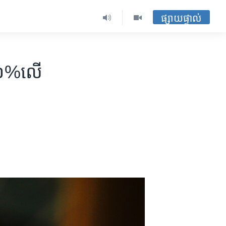
ផ្សាយផ្ទាល់
​១០%​លើ​