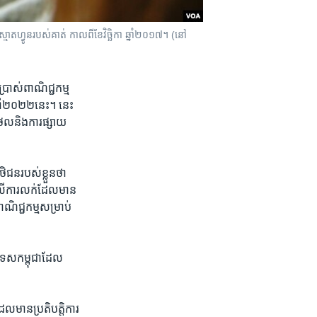
ាតហ្វូន​របស់​គាត់​ ​កាល​ពី​ខែ​វិច្ឆិកា​ ឆ្នាំ​២០១៧។​ ​(នៅ
្រាស់​ពាណិជ្ជកម្ម​
្នាំ​២០២២​នេះ។​ នេះ​
ីថល​និង​ការ​ផ្សាយ​
ិជន​របស់​ខ្លួន​ថា​
ម​លើ​ការ​លក់​ដែល​មាន​
ណិជ្ជ​កម្ម​សម្រាប់​
រទេស​កម្ពុជា​ដែល​
ែល​មាន​ប្រតិបត្តិ​ការ​