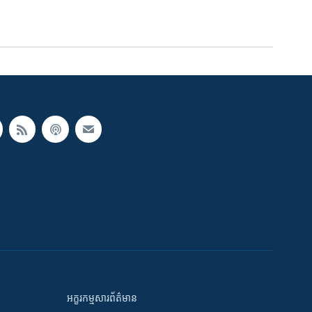
អក្ខរកម្មសារព័ត៌មាន