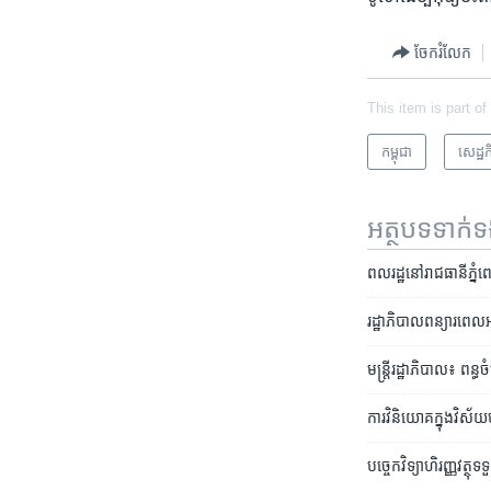
ចែករំលែក
This item is part of
កម្ពុជា
សេដ្ឋកិ
អត្ថបទ​ទាក់
ពលរដ្ឋ​នៅ​រាជធានី​ភ្នំពេញ​
រដ្ឋាភិបាល​ពន្យារ​ពេល
មន្រ្តីរដ្ឋាភិបាល៖​ ពន្
ការ​វិនិយោគ​ក្នុង​វិស័យ​
បច្ចេក​វិទ្យា​ហិរញ្ញវត្ថុ​