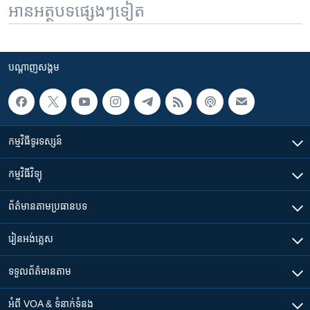
អានអត្ថបទផ្សេងៗទៀត
បណ្តាញ​សង្គម
កម្មវិធី​ទូរទស្សន៍
កម្មវិធី​វិទ្យុ
ព័ត៌មាន​តាមប្រធានបទ​
រៀន​​អង់គ្លេស
ទទួល​ព័ត៌មាន​តាម
អំពី​ VOA & ទំនាក់ទំនង