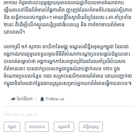
អាកាស ក៏​ដូច​ជា​បោះពុម្ភ​ផ្សាយ​មុន​ពេល​រាជ​រដ្ឋាភិបាល​មាន​ចំណាត់​ការ
ឆ្លើយ​តប​ទៅ​នឹង​ព័ត៌មាន​បំផ្លៃ​ការ​ពិត ញុះញង់​ដែល​គំរាម​គំហែង​ដល់​ស្ថិរភាព
និង សន្តិភាពរបស់​កម្ពុជា‍»។ អាណត្តិ​នៃ​ស្ថានីយវិទ្យុ​ដែល​ស.រ.អា.​គាំ​ទ្រ​ទាំង​
២​នេះ គឺ​ដើម្បី​លើក​ស្ទួយ​លទ្ធិប្រជា​ធិប​តេយ្យ​ និង ការ​ចែក​ចាយ​ព័ត៌មាន​
ដោយ​សេរី។
លោក​ស្រី​ ចក់ សុភាព​ នាយិកា​នៃ​មជ្ឈៈមណ្ឌលសិទ្ធិ​មនុស្ស​កម្ពុជា​ ដែល​ជា​
អង្គការ​ឯក​រាជ្យ​មួយ​ទទួល​មូលនិធិ​ពី​សំណាក់​បណ្តា​ប្រទេស​ផ្តល់​ជំនួយ​នោះ
បាន​កត់​សម្គាល់​ថា អង្គការ​អ្នក​កាសែត​គ្មាន​ព្រំដែន​ដែល​គាំ​ទ្រវិស័យ​សារ
ព័ត៌មាន​នោះ បាន​ដាក់​ប្រទេស​កម្ពុជា​ក្នុង​លំដាប់​ថ្នាក់លេខ ១២០ ក្នុង​
ចំណោម​ប្រទេស​ចំនួន ​១៨០​ សម្រាប់​សេរីភាព​សារព័ត៌មាន ដោយ​បញ្ជាក់​ថា
កម្ពុជា​មិន​មែន​ជា​កន្លែង​ងាយ​ស្រួល​សម្រាប់​អ្នក​យក​ព័ត៌មាន​ធ្វើ​ការ​នោះ​ទេ៕
ចែករំលែក
Follow us
This item is part of
កម្ពុជា
នយោបាយ
អន្តរជាតិ
សិទ្ធិ​មនុស្ស