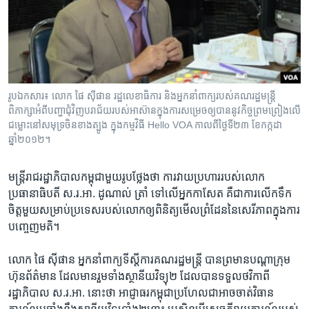
រចនា
សម្ព័ន្ធ​
Khmer English
រំលង​
និង​
បណ្តាញ​សង្គម
ចូល​
ទៅ​
រូបឯកសារ៖ លោក ផៃ ស៊ីផាន រដ្ឋលេខាធិការ និង​អ្នក​នាំ​ពាក្យ​របស់​គណរដ្ឋមន្ត្រី
កាន់​
ពិភាក្សា​អំពី​បញ្ហា​ជុំវិញ​បរាជ័យ​របស់​អាស៊ាន​ក្នុងការ​សម្រេច​ឲ្យ​បាន​នូវ​កិច្ច​ព្រម​ព្រៀង​លើ​
ទំព័រ​
ជម្លោះ​នៅ​សមុទ្រចិន​ខាង​ត្បូង ក្នុង​កម្មវិធី Hello VOA កាលពី​ថ្ងៃទី២៣ ខែកក្កដា
ភាសា
ស្វែង​
ឆ្នាំ២០១២។
រក
មន្រ្តី​រាជ​រដ្ឋាភិបាល​កម្ពុជា​មួយរូប​ថ្លែង​ថា ការ​វាយ​ប្រហារ​របស់​លោក​
ប្រធានាធិបតី​ ស.រ.អា. ដូណាល់ ត្រាំ​ ទៅ​លើ​អ្នក​កាសែត​ គឺ​ជា​ការ​លើក​ទឹក​
ចិត្ត​មួយ​សម្រាប់​ប្រទេស​របស់​លោក​ឲ្យ​ពិនិត្យ​មើលព្រំ​ដែន​នៃ​សេរីភាព​ក្នុង​ការ​
បញ្ចេញ​មតិ។
លោក​ ផៃ ស៊ីផាន ​អ្នកនាំពាក្យ​ទីស្តីការ​គណរដ្ឋ​មន្ត្រី បាន​ព្រមាន​បណ្តា​ក្រុម​
ហ៊ុន​ព័ត៌មាន​ ដែល​មាន​រួម​ទាំង​ស្ថានីយវិទ្យុ​២​ ដែល​បាន​ទទួល​ថវិកា​ពី​
រដ្ឋាភិបាល​ ស.រ.អា.​ នោះ​ថា អាជ្ញាធរ​កម្ពុជា​ប្រហែល​ជា​អាច​ចាត់​វិធាន