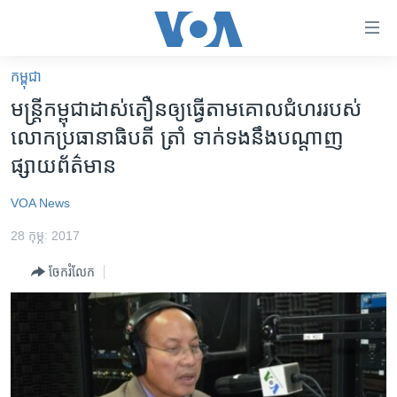
ភ្ជាប់​
ទៅ​
គេហទំព័រ​
កម្ពុជា
កម្ពុជា
ទាក់ទង
មន្រ្តីកម្ពុជា​ដាស់​តឿន​ឲ្យ​ធ្វើ​តាម​គោល​ជំហរ​របស់​
រំលង​
អន្តរជាតិ
លោកប្រធានាធិបតី​​ ត្រាំ​ ទាក់​ទង​នឹង​បណ្តាញ​
និង​
អាមេរិក
ផ្សាយ​ព័ត៌មាន
ចូល​
ទៅ​​
ចិន
VOA News
ទំព័រ​
ហេឡូវីអូអេ
ព័ត៌មាន​​
28 កុម្ភៈ 2017
តែ​
កម្ពុជាច្នៃប្រតិដ្ឋ
ម្តង
ចែករំលែក
ព្រឹត្តិការណ៍ព័ត៌មាន
រំលង​
និង​
ទូរទស្សន៍ / វីដេអូ​
ចូល​
វិទ្យុ / ផតខាសថ៍
ទៅ​
ទំព័រ​
កម្មវិធីទាំងអស់