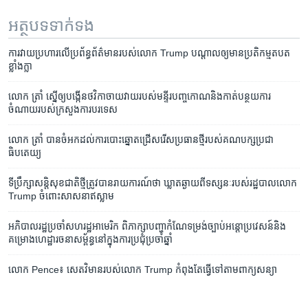
អត្ថបទ​ទាក់ទង
ការ​វាយ​ប្រហារ​លើ​ប្រព័ន្ធ​ព័ត៌មាន​របស់​លោក Trump បណ្ដាល​ឲ្យ​មាន​ប្រតិកម្ម​តបត​
ខ្លាំងក្លា
លោក ត្រាំ ​ស្នើ​ឲ្យបង្កើន​ថវិកាចាយវាយ​របស់​មន្ទីរបញ្ចកោណ​និង​កាត់​បន្ថយ​ការ​
ចំណាយ​របស់​ក្រសួង​ការបរទេស
លោក ត្រាំ បាន​ចំអក​ដល់​ការ​បោះ​ឆ្នោត​ជ្រើស​រើស​ប្រធាន​ថ្មី​របស់​គណបក្ស​ប្រជា
ធិបតេយ្យ
ទីប្រឹក្សា​សន្តិសុខ​ជាតិ​ថ្មី​ត្រូវ​បាន​រាយការណ៍​ថា ឃ្លាត​ឆ្ងាយ​ពី​ទស្សនៈ​របស់​រដ្ឋបាល​លោក
Trump ចំពោះ​សាសនា​ឥស្លាម
អភិបាល​រដ្ឋ​ប្រចាំ​សហរដ្ឋ​អាមេរិក​ ពិភាក្សា​បញ្ហា​កំណែ​ទម្រង់​ច្បាប់​អន្តោប្រវេសន៍​និង​
គម្រោង​ហេដ្ឋារចនា​សម្ព័ន្ធ​នៅ​ក្នុង​ការ​ប្រជុំ​ប្រចាំឆ្នាំ
លោក Pence៖ សេតវិមាន​របស់​លោក Trump កំពុង​តែ​ធ្វើ​ទៅ​តាម​ពាក្យ​សន្យា