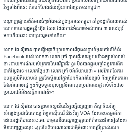
ការណ៍​ប្រឆាំង​នឹង​ស្ថានីយ​វិទ្យុ​ទាំង​២​នោះ ​ប្រសិន​បើសេចក្តី​រាយការណ៍​របស់​
វិទ្យុ​ទាំង​ពីរ​នេះ ​គំរាម​កំហែង​ដល់​ស្ថិរភាព​នៃ​ប្រទេស​កម្ពុជា។
បណ្តាញ​ផ្សាយ​ព័ត៌មាន​ធំៗ​ទាំង​អស់​ក្នុង​ប្រទេស​កម្ពុជា ​គាំ​ទ្រ​រដ្ឋាភិបាល​របស់​
លោក​នាយក​រដ្ឋ​មន្ត្រី ហ៊ុន សែន​ ដែល​កាន់​អំណាច​អស់​ពេល​ ៣ ​ទសវត្សរ៍​
មក​ហើយ​នោះ​ ជា​ស្រេច​រួច​ទៅ​ហើយ។
លោក​ ផៃ ស៊ីផាន បាន​ធ្វើ​អត្ថាធិប្បាយ​កាល​ពី​ចុង​សប្តាហ៍​មុន​នៅ​លើ​ទំព័រ ​
Facebook ​របស់​លោក​ថា លោក​ ត្រាំ ​បាន​ផ្ញើរ​សារ​មួយ​យ៉ាង​ច្បាស់​លាស់​
ថា របាយការណ៍​របស់​អ្នក​កាសែត​វិជ្ជាជីវៈ​ខ្លះ មិន​បាន​ឆ្លុះ​បញ្ចាំង​នូវ​ការពិត​
ជាក់​ស្តែង​ទេ។ លោក​ថ្លែង​ថា លោក​ ត្រាំ ​ចង់​និយាយ​ថា « សេរីភាព​នៃ​ការ​
បញ្ចេញ​មិតិ​យោបល់ ត្រូវ​តែ​ស្ថិត​នៅ​ក្នុង​ដែន​កំណត់​នៃ​ច្បាប់ និង​ត្រូវ​តែ​គោរព​
ដែន​អំណាច​រដ្ឋ ក្នុង​កិច្ច​ទទួល​ខុស​ត្រូវ​ចំពោះ​មុខ​ប្រជាពលរដ្ឋ រាប់​ទាំង​ផល​
ប្រយោជន៍​និង​សន្តិភាព​ជាតិ»។
លោក​ ផៃ ស៊ីផាន ​បាន​ព្រមាន​ស្ថានីយ​វិទ្យុ​ល្បី​ល្បាញ​៣​ គឺ​ស្ថានីយវិទ្យុ​
សំឡេង​ប្រជាធិបតេយ្យ ​វិទ្យុអាស៊ីសេរី និង​ វិទ្យុ ​VOA ​ ដែល​ឧបតម្ថ​ថវិកា​
ដោយ​រដ្ឋាភិបាល​ស.រ.អា. ជាមួយ​នឹង​បណ្តាញ​ផ្សាយ​ព័ត៌មាន​ដទៃ​ទៀត​ដែល​
មិន​បញ្ចេញ​ឈ្មោះ​ «ត្រូវ​តែ​ពិចារណា​សារជា​ថ្មី​ចំពោះ​ការ​ប្រើប្រាស់​រលក​