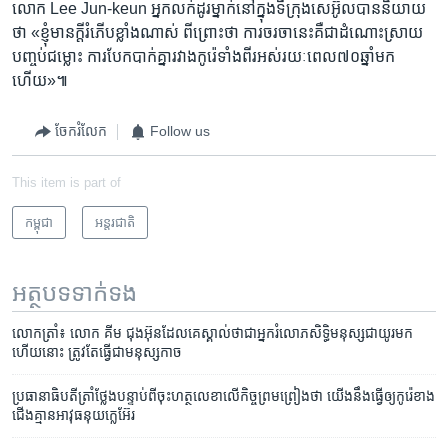
លោក Lee Jun-keun​ អ្នក​លក់ដូរ​ម្នាក់​នៅក្នុង​ទីក្រុង​សេអ៊ូល​បាន​និយាយ​
ថា ​«ខ្ញុំ​មាន​ក្តី​រំភើប​ខ្លាំង​ណាស់ ​ពីព្រោះ​ថា​ ការ​ចរចា​នេះ​គឺ​ជា​ដំណោះ​ស្រាយ​
បញ្ចប់​ជម្លោះ ​ការ​បែក​បាក់​គ្នា​រវាង​កូរ៉េ​ទាំង​ពីរ​អស់​រយៈ​ពេល​៧០​ឆ្នាំ​មក
ហើយ»៕
ចែករំលែក
Follow us
This item is part of
កម្ពុជា
អន្តរជាតិ
អត្ថបទ​ទាក់ទង
លោក​ត្រាំ៖ ​លោក គីម ​ជុង​អ៊ុន​ដែល​គេស្គាល់ថា​ជាអ្នក​រំលោភ​សិទ្ធិ​មនុស្ស​ជា​យូរ​មក​
ហើយនោះ ​​ត្រូវ​តែ​ធ្វើ​ជា​មនុស្ស​កាច
ប្រធានា​ធិបតី​ត្រាំ​ថ្លែង​បន្ទាប់​ពី​ចុះហត្ថលេខា​លើ​កិច្ច​ព្រម​ព្រៀង​​ថា ​យើង​នឹង​ធ្វើ​ឲ្យ​កូរ៉េខាង​
ជើង​គ្មាន​អាវុធ​នុយក្លេអ៊ែរ