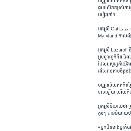
បណ្ណាល័យ​ឥត​គិត​ថ្លៃ
ជួយ​លើក​កម្ពស់​ការ​ផ្ល
សៀវភៅ។
អ្នកស្រី Cat Lazaro
Maryland កាលពី​ប្រាំ
អ្នក​ស្រី Lazaroff ន
ស្រឡាញ់​គំនិត​ ដែល​ថ
ដែល​អស្ចារ្យ​គឺ​យើង​
ដទៃ​អាន​តាម​ចិត្ត​ចង
បណ្ណាល័យ​ឥត​គិត​ថ្ល
ទទេ​ឡើយ ហើយ​ក៏​មាន​
អ្នកស្រី​និយាយ​ថា ប
តូចៗ បាន​និយាយ​ថ
«អ្នក​ជិត​ខាង​ម្នាក់បា