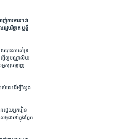
ាញ់​ការ​អាន។​ វា​
​បរិច្ចាគ​ ឬ​ខ្ចី​
​បាន​ការ​គាំទ្រ​
្វើ​ឲ្យ​បណ្ណាល័យ​
់​អ្នក​ស្រឡាញ់​
​គេ​ ដើម្បី​ស្វែង​
េះ​ជួយ​អ្នក​រៀន​
​ចូល​ទៅ​ក្នុង​ភ្នែក​