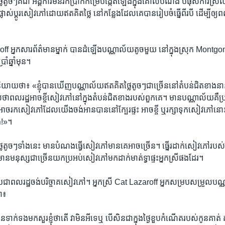
​តូចៗ​គឺ​ជា​ អង្គការ​មិន​រក​ប្រាក់​កម្រៃបង្កើត​ឡើង​ក្នុង​គោល​បំណង បំផុសការ​ស្រល
ាស់ប្ដូរ​សៀវភៅ​ដោយ​ឥត​គិត​ថ្លៃ នៅ​កន្លែង​ដែល​គេ​បាន​រៀប​ចំ​ធ្នើ​ពីរ​បី ដើម្បី​ឲ្យ​ពលរដ្ឋ
ff អ្នក​សារព័ត៌មាន​ម្នាក់ បាន​ដំឡើង​បណ្ណាល័យ​តូច​មួយ​ នៅ​ក្នុង​ស្រុក Montgom
​ឆ្នាំ​មុន។
ិយាយ​ថា៖ «ខ្ញុំ​បាន​ឃើញ​បណ្ណាល័យ​ឥត​គិត​ថ្លៃ​តូចៗ​ជា​ច្រើន​នៅតំបន់​ជិត​ខាង​នានា​
ា​ពល​រដ្ឋ​អាច​ខ្ចី​សៀវភៅនៅ​ក្នុង​តំបន់​ជិត​ខាង​របស់​ពួកគេ​។ មាន​បណ្ណាល័យ​គឺ​ប្រ
អាច​រក​សៀវភៅ​ដែល​យើង​ចង់​អាន​បាន​នៅ​ក្បែរ​ផ្ទះ អាច​ខ្ចី ឬ​រក្សា​ទុក​សៀវភៅនោះ​ ​
់!»​។
ៃ​តូច​ៗ​ទាំង​នេះ មាន​បំណង​ធ្វើ​សៀវភៅ​មាន​គេ​អាច​ច្រើន។​ ធ្នើរ​ដាក់​សៀវភៅ​របស់​អ
មនុស្ស​ជាច្រើន​យក​ប្រអប់​សៀវភៅ​មកដាក់​មាត់​ទ្វា​ផ្ទះ​អ្នកស្រី​ផង​ដែរ។
្រជាពលរដ្ឋ​ចង់​បរិច្ចាគ​សៀវភៅ។ អ្នក​ស្រី​ Cat Lazaroff អ្នក​សម្រប​សម្រួល​បណ្ណ
ា៖
ន​ទាក់​ទង​មក​សួរ​ខ្ញុំ​ថា​តើ​ វា​មិន​អី​ទេ​ឬ បើ​សិន​ជា​ក្នុង​ថ្ងៃ​ខួប​កំណើត​របស់​កូន​គាត់ 