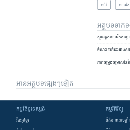
អប់រំ
អាមេរិក​
អត្ថបទ​ទាក់
ស្ថានទូត​អាមេរិក​សម្ព
ចំណងទាក់​ទង​រវាង​សហរដ្ឋ
ភាព​ចម្រូង​ចម្រាស​នៃ​វ
អានអត្ថបទផ្សេងៗទៀត
កម្មវិធី​ទូរទស្សន៍
កម្មវិធី​វិទ្យុ
វីដេអូ​ខ្មែរ
ព័ត៌មាន​ពេល​ព្រឹ