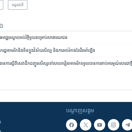
អន្តរជាតិ
ទង
ោធ​មជ្ឈមណ្ឌល​អប់រំ​ថ្មី​មួយ​សម្រាប់​សាធារណជន
​អាមេរិក​និង​ចិន​ក្នុងវិស័យ​សិល្បៈ​និងការ​អប់​រំកាន់​តែ​រឹងមាំ​ឡើង
ិធានការ​ស្តីពី​សេវា​ដឹក​ជញ្ជូន​សិស្ស​ទៅ​សាលារៀន​​អាមេរិក​ទទួលបានការចាប់អារម្មណ៍សារ​ជា​ថ្ម
បណ្តាញ​សង្គម
ក