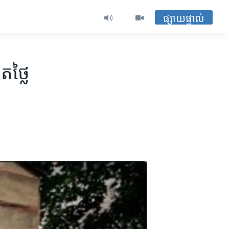
ផ្សាយផ្ទាល់
ថ្លៃ​