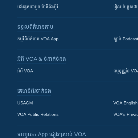
អង់គ្លេស​ជាមួយ​ម៉ានី​និង​ម៉ូរី
រៀន​​​​​​អង់គ្លេ
ទទួល​ព័ត៌មាន​តាម
កម្មវិធី​ព័ត៌មាន VOA App
ស្តាប់ Podcas
អំពី​ VOA & ទំនាក់ទំនង
អំពី​ VOA
ធម្មនុញ្ញ​នៃ V
គេហទំព័រ​​ទាក់ទង
USAGM
VOA English
VOA Public Relations
VOA's Privac
ទាញយក​ App ផ្សេងៗ​របស់​ VOA
Khmer English