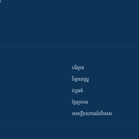
ី
បរិស្ថាន
វិទ្យាសាស្រ្ត
វប្បធម៌
ខ្មែរក្រហម
សេចក្តីរាយការណ៍ពិសេស