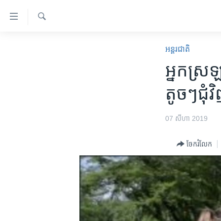
ភ្ជាប់​
ទៅ​
គេហទំព័រ​
ស្វែង​
កម្ពុជា
រក
អន្តរជាតិ
ទាក់ទង
អន្តរជាតិ
អ្នក​ស្រ
រំលង​
និង​
អាមេរិក
តូចៗ​ជុំ
ចូល​
ចិន
ទៅ​​
ទំព័រ​
ហេឡូវីអូអេ
07 សីហា 2019
ព័ត៌មាន​​
កម្ពុជាច្នៃប្រតិដ្ឋ
តែ​
ចែករំលែក
ម្តង
ព្រឹត្តិការណ៍ព័ត៌មាន
រំលង​
ទូរទស្សន៍ / វីដេអូ​
និង​
ចូល​
វិទ្យុ / ផតខាសថ៍
ទៅ​
កម្មវិធីទាំងអស់
ទំព័រ​