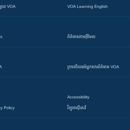
ស​​ជាមួយ VOA
VOA Learning English
ts
ព័ត៌មាន​តាម​អ៊ីមែល
OA
ក្រម​​​សីលធម៌​​​អ្នក​​​សារព័ត៌មាន VOA
Accessibility
y Policy
វិទ្យុ​អាស៊ី​សេរី