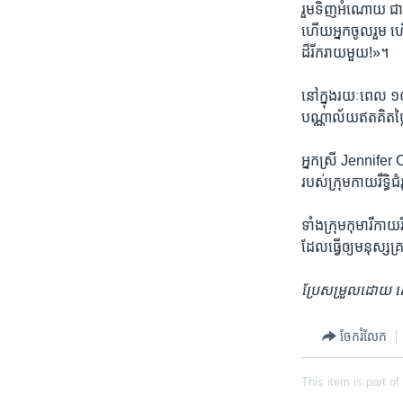
រួម​ទិញ​អំណោយ ជា​
ហើយ​អ្នក​ចូល​រួម ហើ
ដ៏​រីក​រាយ​មួយ!»។
នៅ​ក្នុង​រយៈ​ពេល ១០​ឆ
បណ្ណាល័យ​ឥត​គិត​ថ្ល
អ្នកស្រី Jennifer Co
របស់​ក្រុម​កាយ​រឹទ្ធិ​
ទាំង​ក្រុម​កុមារី​ក
ដែល​ធ្វើ​ឲ្យ​មនុស្ស​គ្
ប្រែ​សម្រួល​ដោយ 
ចែករំលែក
This item is part of