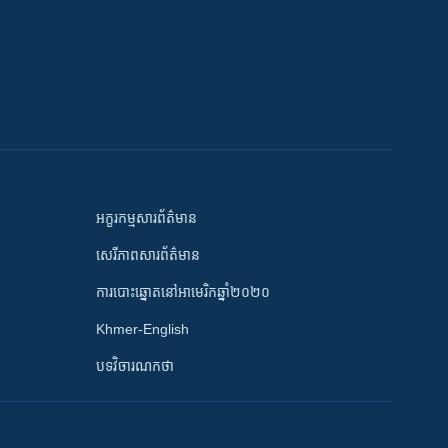
អក្ខរកម្មសារព័ត៌មាន
សេរីភាពសារព័ត៌មាន
ការបោះឆ្នោតនៅអាមេរិកឆ្នាំ២០២០
Khmer-English
បទវិចារណកថា