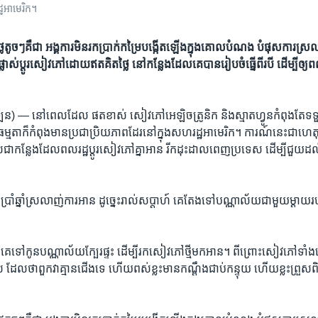
ឋអាមេរិក។
​តូចៗ​គឺ​ជា​ អង្គការ​មិន​រក​ប្រាក់​កម្រៃ​​បង្កើត​ឡើង​ក្នុង​គោល​បំណង បំផុស​​ការ​ស្រល
ាស់ប្ដូរ​សៀវភៅ​ដោយ​ឥត​គិត​ថ្លៃ នៅ​កន្លែង​ដែល​គេ​បាន​រៀប​ចំ​ធ្នើ​ពីរ​បី ដើម្បី​ឲ្យ​ពលរដ្ឋ
ារីឡែន) —
នៅ​ពេល​ដែល ផតខាស់ សៀវភៅ​អេឡិចត្រូនិក និង​ស្មាត​ហ្វូន​កំពុង​តែ​ទទួល
ម្មតា​ក៏​កំពុង​មាន​ប្រជាប្រិយភាព​ដែរនៅ​ក្នុង​សហរដ្ឋ​អាមេរិក។ ការណ៍​នេះ​ជា​ហេតុ​ធ
​ជា​កន្លែង​ដែល​ពលរដ្ឋ​ប្ដូរ​សៀវភៅ​គ្នា​អាន រីក​ដុះ​ដាល​ពេញ​ប្រទេស​ ដើម្បី​ជួយ​ដល
ាំ​ឆ្នាំ​ស្រលាញ់ការ​អាន​ ដូច្នេះ​រាល់​សប្ដាហ៍ គេ​តែង​ទៅបណ្ណាល័យជាមួយ​ម្ដាយ​របស់
 គេ​ទៅ​កូន​បណ្ណាល័យ​ក្បែរ​ផ្ទះ ដើម្បី​រក​សៀវភៅ​ថ្មី​មក​អាន។ ពីព្រោះ​សៀវភៅ​ទាំង​ន
ស់ ដែល​ថា​ពួក​វា​គ្មាន​ជើង​ទេ ហើយ​ពស់​ខ្លះ​មាន​កណ្ដឹង​ជាប់​កន្ទុយ ហើយ​ខ្លះ​ព្រួស​ពិស