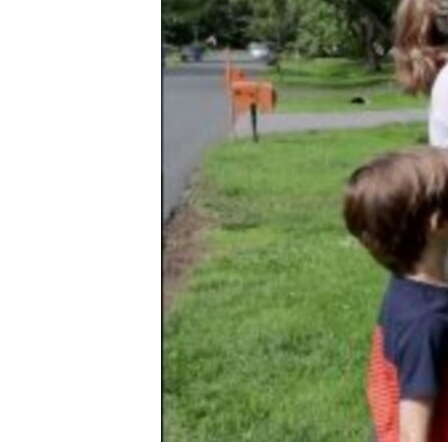
រចនា
សម្ព័ន្ធ​
រំលង​
និង​
ចូល​
ទៅ​
កាន់​
ទំព័រ​
ស្វែង​
រក