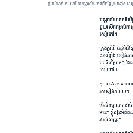
ប្រអប់ដាក់សៀវភៅនៃបណ្ណាល័យឥតគិតថ្លៃមួយនៅសហរដ្
បណ្ណាល័យ​ឥត​គិត​ថ្លៃ
ជួយ​លើក​កម្ពស់​ការ​ផ្ល
សៀវភៅ។
ក្រុងក្លូវឺលី (រដ្ឋម៉
យ៉ាង​ខ្លាំង សៀវភៅ​ធ
ឥត​គិត​ថ្លៃតូច​ៗ ដែល
សៀវភៅ។
កុមារា Avery អាយុប្រ
រក​សៀវភៅ​អាន។​
បើ​សិន​ម្ដាយ​គេ​រវល់
អាន។ ខ្ញុំ​រៀន​អំពី​ព
របស់​សត្រូវ។​