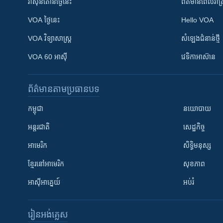
វ៉ាស៊ីនតោន​ថ្ងៃ​នេះ
ព័ត៌មាន​​ពេល​រាត្រ
VOA ថ្ងៃនេះ
Hello VOA
VOA ​វិទ្យាសាស្ត្រ
សំឡេង​ជំនាន់​ថ្មី
VOA 60 អាស៊ី
វេទិកា​អាស៊ាន
ព័ត៌មាន​តាមប្រធានបទ​
កម្ពុជា
នយោបាយ
អន្តរជាតិ
សេដ្ឋកិច្ច
អាមេរិក
សិទ្ធិមនុស្ស
ខ្មែរ​នៅអាមេរិក
សុខភាព
អាស៊ីអាគ្នេយ៍
អប់រំ
រៀន​​អង់គ្លេស