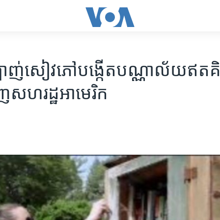
ឡាញ់​សៀវភៅ​បង្កើត​បណ្ណាល័យ​​ឥត​គិត​
វិញ​សហរដ្ឋ​អាមេរិក