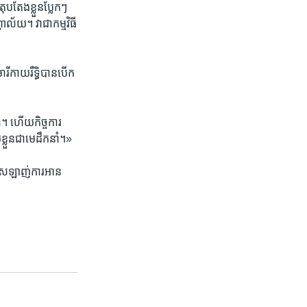
តែង​ខ្លួន​ប្លែកៗ
យ។​ ​វា​ជា​កម្មវិធី​
ារី​កាយរឹទ្ធិបាន​បើក​
ំ។​ ហើយ​កិច្ច​ការ
ខ្លួន​ជា​មេ​ដឹក​នាំ។»​
​ស្រឡាញ់​ការ​អាន