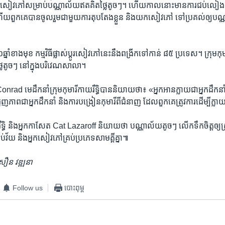
សៀវភៅ​សម្រាប់​បណ្ណាល័យឥត​គិត​ថ្លៃ​តូចៗ។ ហើយ​កាល​នោះ​មាន​ការ​ជប់​លៀង​តុប​
យ​ពួកគេ​បាន​ចូល​រួម​ជា​មួយ​ការ​តុបតែង​ខ្លួន​ និង​យកសៀវភៅ ទៅ​ប្រគល់​ឲ្យ​បណ្ណាល័
្នាំ​ខាង​មុខ​ កម្មវិធី​ផ្លាស់ប្ដូរ​សៀវភៅ​នេះ​នឹង​ពង្រីក​ទៅ​កាន់​ ៨៥ ប្រទេស។ ក្រុម​កុម
ៃ​តូច​ៗ នៅ​ក្នុង​បរិវេណ​សាលា។​
nrad មេ​ដឹក​នាំ​ក្រុម​កុមារី​កាយរឹទ្ធិបាន​និយាយ​ថា៖ «អ្នកអាន​ក្លាយ​ជា​អ្នក​ដឹក​នា
ជំរុញ​ភាព​ជា​អ្នក​ដឹកនាំ និង​ការ​បង្រៀន​កុមារី​ពី​ជំនាញ ដែល​ពួក​គេ​ត្រូវ​ការ​ដើម្បី​ក្លាយ​
ាយរឹទ្ធិ និងអ្នក​កាសែត Cat Lazaroff និយាយ​ថា បណ្ណាល័យ​តូចៗ លើក​ទឹក​ចិត្ត​ឲ្យ
រប់​វ័យ​ និង​អ្នក​សៀវភៅ​គ្រប់​ប្រភេទ​សាមគ្គី​គ្នា៕
សឿន វឌ្ឍនា
Follow us
បោះពុម្ព