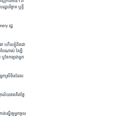
ាញ់​ការ​អាន។​ វា​
​បរិច្ចាគ​ ឬ​ខ្ចី​
ery រដ្ឋ​
 ហើយ​ខ្ញុំ​ពិត​ជា​
ពៃ​ណាស់ តែ​អ្វី​
ឬ​ចែក​ឲ្យ​ជា​អ្នក
្នកស្រី​មិន​ដែល​
ាល័យ​ឥត​គិត​ថ្លៃ​
គាត់​ស្នើ​ឲ្យ​អ្នកចូល