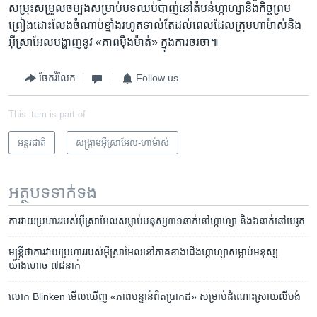
សម្រុះសម្រួល​ចម្បង​សម្រាប់​បទឈប់បាញ់​នៅ​តំបន់​ហ្កាហ្សា​និង​កិច្ច​ព្រម
ព្រៀង​ដោះលែង​ចំណាប់ខ្មាំង​រហូត​ទាល់តែ​ដល់​ពេល​ដែល​ក្រុម​ហាម៉ាស់​និង​
អ៊ីស្រាអែល​បង្ហាញ​នូវ «ភាព​ម៉ឺងម៉ាត់» ក្នុង​ការ​ចរចា៕
ចែករំលែក
Follow us
This item is part of
អន្តរជាតិ
សង្គ្រាម​អ៊ីស្រាអែល-ហាម៉ាស់
អត្ថបទ​ទាក់ទង
ការ​វាយប្រហារ​របស់​អ៊ីស្រាអែល​សម្លាប់​មនុស្ស​៣១​នាក់​នៅ​ហ្កាហ្សា​ និង​៦​នាក់​នៅ​បេរូត
មន្ត្រី​ថាការវាយ​ប្រហារ​របស់​អ៊ីស្រាអែល​នៅ​ភាគ​ខាង​ជើង​ហ្កាហ្សា​សម្លាប់​មនុស្ស​
យ៉ាងហោច ៧៨នាក់
លោក Blinken មើលឃើញ «ភាពបន្ទាន់​ពិតប្រាកដ» សម្រាប់​ដំណោះស្រាយ​លីបង់