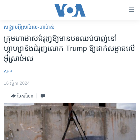
ភ្ជាប់​
ទៅ​
គេហទំព័រ​
សង្គ្រាម​អ៊ីស្រាអែល-ហាម៉ាស់
កម្ពុជា
ទាក់ទង
ក្រុម​ហាម៉ាស់​ជំរុញ​ឱ្យ​មាន​បទឈប់បាញ់​នៅ​
រំលង​
អន្តរជាតិ
ហ្កាហ្សា​និង​ជំរុញ​លោក Trump ឱ្យ​ដាក់​សម្ពាធ​លើ​
និង​
អាមេរិក
អ៊ីស្រាអែល
ចូល​
ទៅ​​
ចិន
AFP
ទំព័រ​
ហេឡូវីអូអេ
ព័ត៌មាន​​
16 វិច្ឆិកា 2024
តែ​
កម្ពុជាច្នៃប្រតិដ្ឋ
ម្តង
ចែករំលែក
ព្រឹត្តិការណ៍ព័ត៌មាន
រំលង​
និង​
ទូរទស្សន៍ / វីដេអូ​
ចូល​
វិទ្យុ / ផតខាសថ៍
ទៅ​
ទំព័រ​
កម្មវិធីទាំងអស់