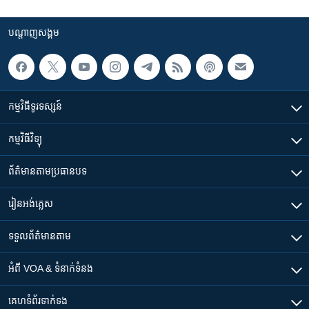
បណ្តាញ​សង្គម
កម្មវិធី​ទូរទស្សន៍
កម្មវិធី​វិទ្យុ
ព័ត៌មាន​តាមប្រធានបទ​
រៀន​​អង់គ្លេស
ទទួល​ព័ត៌មាន​តាម
អំពី​ VOA & ទំនាក់ទំនង
គេហទំព័រ​​ទាក់ទង