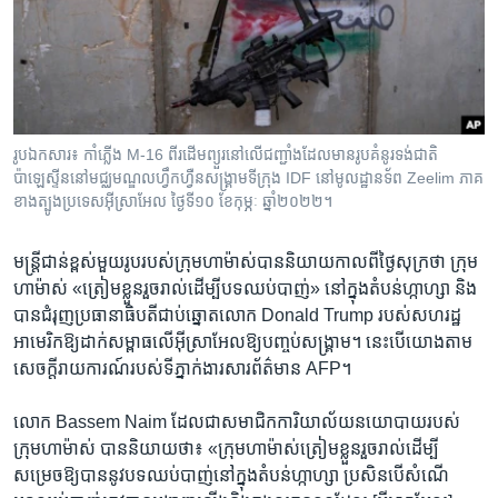
រចនា
សម្ព័ន្ធ​
Khmer English
រំលង​
និង​
បណ្តាញ​សង្គម
ចូល​
ទៅ​
រូបឯកសារ៖ កាំភ្លើង M-16 ពីរ​ដើម​ព្យួរ​នៅ​លើ​ជញ្ជាំង​ដែល​មាន​រូប​គំនូរ​ទង់ជាតិ​
កាន់​
ប៉ាឡេស្ទីន​នៅ​មជ្ឈមណ្ឌល​ហ្វឹកហ្វឺន​សង្គ្រាម​ទីក្រុង IDF នៅ​មូលដ្ឋាន​ទ័ព Zeelim ភាគ​
ទំព័រ​
ខាង​ត្បូង​ប្រទេស​អ៊ីស្រាអែល ថ្ងៃទី១០ ខែ​កុម្ភៈ ឆ្នាំ២០២២។
ភាសា
ស្វែង​
រក
មន្ត្រី​ជាន់ខ្ពស់​មួយ​រូប​របស់​ក្រុម​ហាម៉ាស់​បាន​និយាយ​កាលពី​ថ្ងៃ​សុក្រ​ថា ក្រុម​
ហាម៉ាស់ «ត្រៀម​ខ្លួន​រួចរាល់​ដើម្បី​បទឈប់បាញ់» នៅក្នុង​តំបន់​ហ្កាហ្សា និង​
បាន​ជំរុញ​ប្រធានាធិបតី​ជាប់ឆ្នោត​លោក Donald Trump របស់​សហរដ្ឋ​
អាមេរិក​ឱ្យ​ដាក់​សម្ពាធ​លើ​អ៊ីស្រាអែល​ឱ្យ​បញ្ចប់​សង្គ្រាម។ នេះ​បើ​យោង​តាម​
សេចក្ដី​រាយការណ៍​របស់​ទីភ្នាក់ងារ​សារព័ត៌មាន AFP។
លោក Bassem Naim ដែល​ជា​សមាជិក​ការិយាល័យ​នយោបាយ​របស់​
ក្រុម​ហាម៉ាស់ បាន​និយាយ​ថា៖ «ក្រុម​ហាម៉ាស់​ត្រៀម​ខ្លួន​រួចរាល់​ដើម្បី​
សម្រេច​ឱ្យ​បាន​នូវ​បទឈប់បាញ់​នៅក្នុង​តំបន់​ហ្កាហ្សា ប្រសិនបើ​សំណើ​