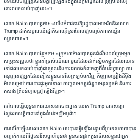
បទឈប់បាញ់​ត្រូវបាន​បង្ហាញ​ឡើង​និង​ក្នុង​លក្ខខណ្ឌ​ដែល [អ៊ីស្រាអែល]
គោរព​បទឈប់បាញ់​នេះ»។
លោក Naim បាន​បន្ត​ថា៖ «យើង​អំពាវនាវ​ឱ្យ​រដ្ឋបាល​អាមេរិក​និង​លោក
Trump ដាក់​សម្ពាធ​លើ​រដ្ឋាភិបាល​អ៊ីស្រាអែល​ឱ្យ​បញ្ចប់​ភាព​គឃ្លើន​
ឈ្លានពាន»។
លោក Naim បាន​បន្ថែម​ថា៖ «ក្រុម​ហាម៉ាស់​បាន​ជូន​ដំណឹង​ដល់​ក្រុម​អ្នក​
សម្រុះសម្រួល​ថា ខ្លួន​គាំទ្រ​សំណើ​ណាមួយ​ដែល​ដាក់​ស្នើ​មក​ខ្លួន​ដែល​ឈាន​
ទៅ​ដល់​បទឈប់បាញ់​ជា​ស្ថាពរ​និង​ការ​ដក​កងទ័ព​ចេញ​ពី​តំបន់​ហ្កាហ្សា ការ​
អនុញ្ញាត​ឱ្យ​អ្នក​ដែល​ភៀសខ្លួន​បាន​វិល​ត្រឡប់​មក​វិញ កិច្ច​ព្រមព្រៀង​ដ៏​ម៉ឺង
ម៉ាត់​សម្រាប់​ការ​ដោះដូរ​អ្នកទោស ការ​ចូល​មក​នូវ​ជំនួយ​មនុស្សធម៌ និង​ការ​
កសាង [តំបន់​ហ្កាហ្សា] ឡើងវិញ»។
នៅ​ពេល​ធ្វើ​យុទ្ធនាការ​ឃោសនា​បោះឆ្នោត លោក Trump បាន​សន្យា​
ស្វែងរក​សន្តិភាព​នៅក្នុង​តំបន់​មជ្ឈិមបូព៌ា។
ការ​លើកឡើង​របស់​លោក Naim នេះ​បាន​ធ្វើឡើង​បន្ទាប់ពី​ប្រទេស​កាតា​បាន​
បញ្ជាក់​កាលពី​ថ្ងៃ​សៅរ៍​សប្ដាហ៍​មុន​ថា ខ្លួន​បាន​ផ្អាក​តួនាទី​របស់​ខ្លួន​ជា​អ្នក​