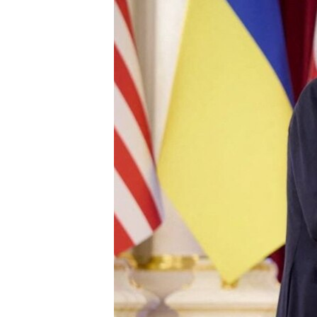
រចនា
សម្ព័ន្ធ​
រំលង​
និង​
ចូល​
ទៅ​
កាន់​
ទំព័រ​
ស្វែង​
រក