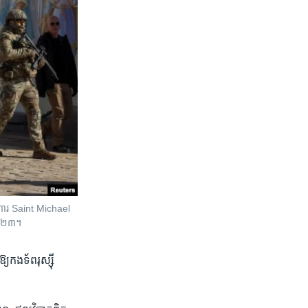
ិហារ Saint Michael
ាំ២០២៣។
យ​កងទ័ព​រុស្ស៊ី