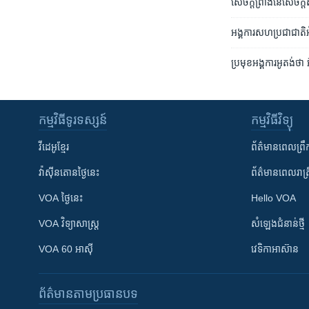
សេចក្តី​ព្រាង​​នៃ​សេចក្
អង្គការ​សហប្រជាជាតិ​អំព
ប្រមុខ​អង្គការ​អូតង់​ថា
កម្មវិធី​ទូរទស្សន៍
កម្មវិធី​វិទ្យុ
វីដេអូ​ខ្មែរ
ព័ត៌មាន​ពេល​ព្រឹ
វ៉ាស៊ីនតោន​ថ្ងៃ​នេះ
ព័ត៌មាន​​ពេល​រាត្រ
VOA ថ្ងៃនេះ
Hello VOA
VOA ​វិទ្យាសាស្ត្រ
សំឡេង​ជំនាន់​ថ្មី
VOA 60 អាស៊ី
វេទិកា​អាស៊ាន
ព័ត៌មាន​តាមប្រធានបទ​