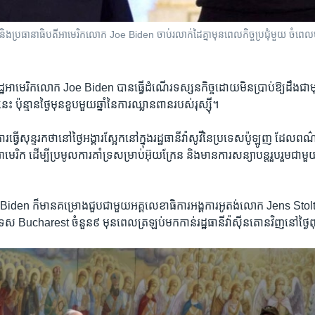
រធានាធិបតី​អាមេរិក​លោក Joe Biden ចាប់​រលាក់ដៃគ្នា​មុន​ពេល​កិច្ចប្រជុំ​មួយ ចំពេល​មាន​
​អាមេរិក​លោក Joe Biden បាន​ធ្វើ​ដំណើរ​ទស្សនកិច្ច​ដោយ​មិន​ប្រាប់​ឱ្យ​ដឹង​ជា​ម
នេះ ប៉ុន្មាន​ថ្ងៃ​មុន​ខួប​មួយ​ឆ្នាំ​នៃ​ការឈ្លានពាន​របស់​រុស្ស៊ី។
ធ្វើ​សុន្ទរកថា​នៅ​ថ្ងៃ​អង្គារ​ស្អែក​នៅ​ក្នុង​រដ្ឋធានី​វ៉ាសូវី​នៃ​ប្រទេស​ប៉ូឡូញ​ ដែល​ពណ៌
មេរិក​ ដើម្បី​ប្រមូល​ការគាំទ្រ​សម្រាប់​អ៊ុយក្រែន​ និង​មាន​ការសន្យា​បន្ត​រួបរួម​ជាម
iden ក៏​មាន​គម្រោង​ជួប​ជាមួយ​អគ្គលេខាធិការ​អង្គការ​អូតង់​លោក ​Jens Stol
្រទេស Bucharest ចំនួន៩ ​មុន​ពេល​ត្រ​ឡប់មក​កាន់​រដ្ឋធានី​វ៉ាស៊ីនតោន​វិញនៅ​ថ្ងៃ​