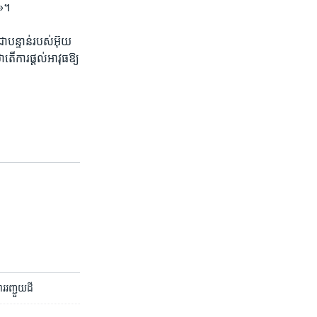
ង»។
​បន្ទាន់​របស់​អ៊ុយ
ើ​ការផ្តល់​អាវុធ​ឱ្យ​
​រញ្ជួយ​ដី