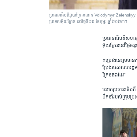
ប្រធានាធិបតី​អ៊ុយក្រែន​លោក Volodymyr Zelenskyy និង​ប្
ប្រទេស​អ៊ុយក្រែន នៅ​ថ្ងៃទី២០ ខែកុម្ភៈ ឆ្នាំ២០២៣។
ប្រធានាធិបតី​សហរដ្ឋ
អ៊ុយក្រែន​នៅ​ថ្ងៃ​ចន្ទ​
គម្រោង​នេះ​រួមមាន​ការ
ប្រែង​របស់​សហរដ្ឋ​អា
ក្រែន​ផង​ដែរ។
លោក​ប្រធានាធិបតី B
ដឹកនាំ​របស់​ក្រុម​ប