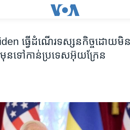
n ធ្វើ​ដំណើរ​ទស្សនកិច្ច​ដោយ​មិន
ជាមុន​ទៅកាន់​ប្រទេស​អ៊ុយក្រែន