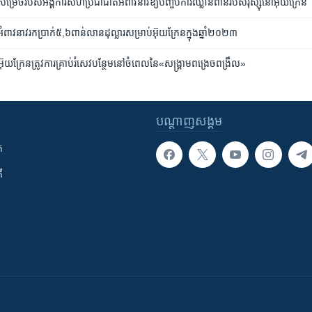
តី​សម្រេច​របស់​អង្គការ​សហប្រជាជាតិ​អំពាវនាវ​ឱ្យ​បញ្ចប់​ការឈ្លានពាន​របស់​រុស្ស៊ី​នៅ​អ៊ុយក្រែន
ាវនាវ​រក​ប្រាក់​៥,៦​ពាន់​លាន​ដុល្លារ​សម្រាប់​អ៊ុយក្រែន​ក្នុង​ឆ្នាំ​២០២៣
 អ៊ុយក្រែន​ត្រូវការ​គ្រាប់​រំសេវ​បន្ថែម​នៅ​ចំ​ពេល​នៃ​«សង្គ្រាម​ពង្រេចពង្រឹល»
បណ្តាញ​សង្គម
ក
ី