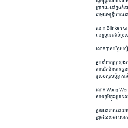
រដ្ឋមន្ត្រី​ការបរទ
ប្រាកដ»នៅ​ក្នុង​ទំន
ជាមួយ​មន្ត្រី​គោ
លោក Blinken បាន​មាន​
ឧបត្ថម្ភ​នេះ​ដល់​ប្រទ
លោក​បាន​បន្ថែម​ទៀត​ថ
អ្នក​នាំពាក្យ​ក្រស
អាមេរិក​មិនមាន​តួនាទ
ចូល​បក្ស​សម្ព័ន្ធ ក
លោក Wang Wenbin ប
សមរភូមិក្នុង​ប្រទេ
ប្រធាន​គោលនយោបាយ​
ព្រុចសែល​ថា ​លោក​ក៏