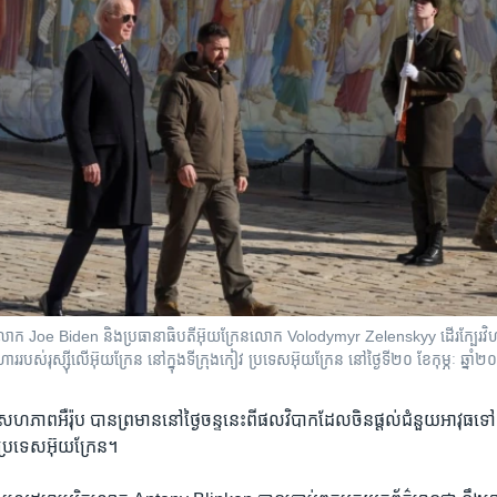
ក​លោក Joe Biden និង​ប្រធានាធិបតី​អ៊ុយក្រែន​លោក Volodymyr Zelenskyy ដើរ​ក្បែរ​វ
ារ​របស់​រុស្ស៊ី​លើ​អ៊ុយក្រែន នៅ​ក្នុង​ទីក្រុង​កៀវ ប្រទេស​អ៊ុយក្រែន នៅ​ថ្ងៃទី២០ ខែកុម្ភៈ ឆ្ន
ហភាព​អឺរ៉ុប បាន​ព្រមាន​នៅ​ថ្ងៃ​ចន្ទ​នេះ​ពី​ផលវិបាក​ដែល​ចិន​ផ្តល់​ជំនួយ​អាវុធ​ទៅ​ឱ្
ុង​ប្រទេស​អ៊ុយក្រែន​។