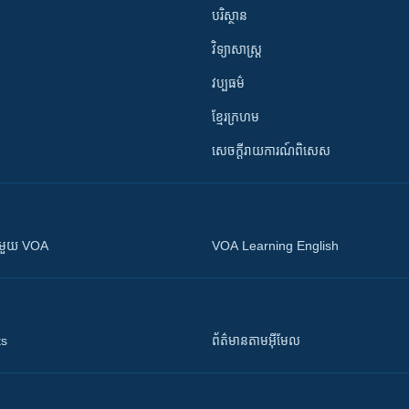
បរិស្ថាន
វិទ្យាសាស្រ្ត
វប្បធម៌
ខ្មែរក្រហម
សេចក្តីរាយការណ៍ពិសេស
ស​​ជាមួយ VOA
VOA Learning English
ts
ព័ត៌មាន​តាម​អ៊ីមែល