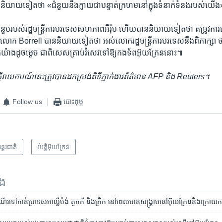
យាយ​ទៀត​ថា ​«ជំនួយ​នឹង​ក្លាយ​ជា​បន្ទាត់​ក្រហម​នៅ​ក្នុង​ទំនាក់​ទំនង​របស់​យើ
ំនួប​របស់​រដ្ឋមន្ត្រី​ការបរទេស​សហភាព​អឺរ៉ុប​ ហើយ​បាន​និយាយ​ទៀត​ថា ​តម្រូវការ​ជា
វ។ លោក Borrell បាន​និយាយ​ទៀត​ថា ​អស់​លោក​រដ្ឋមន្ត្រី​ការបរទេស​នឹង​ពិភាក្សា​ ថា​ត
៉ាង​ដូចម្តេច ​ជាពិសេស​គ្រាប់​រំសេវ​ទៅឱ្យ​កងទ័ព​អ៊ុយក្រែន​នោះ៕
ក្តីរាយការណ៍​នេះ​ត្រូវបាន​ដកស្រង់​ពី​ទីភ្នាក់ងារ​ព័ត៌មាន AFP និង Reuters។
Follow us
បោះពុម្ព
ន្តរជាតិ
វិបត្តិអ៊ុយក្រែន
ទង
​ទៅកាន់​ប្រទេស​អាល្លឺម៉ង់ តួកគី និង​ក្រិក ​នៅ​ពេល​មាន​សង្គ្រាម​នៅ​អ៊ុយក្រែន​និង​ក្រោយ​ការ