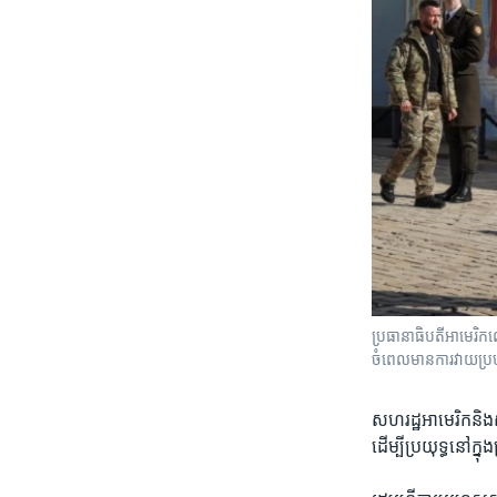
ប្រធានាធិបតី​អាមេរិ
ចំ​ពេល​មាន​ការ​វាយ​ប្រហ
សហរដ្ឋ​អាមេរិក​និង​ស
ដើម្បី​ប្រយុទ្ធ​នៅ​ក្ន