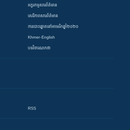
អក្ខរកម្មសារព័ត៌មាន
សេរីភាពសារព័ត៌មាន
ការបោះឆ្នោតនៅអាមេរិកឆ្នាំ២០២០
Khmer-English
បទវិចារណកថា
RSS