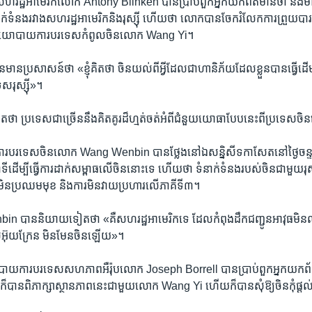
េស​សហរដ្ឋ​អាមេរិក​លោក Antony Blinken បាន​ប្រាប់​ពួក​អ្នក​យកព័ត៌មាន​ថា ​នឹង
ាក់​ទំនង​រវាង​សហរដ្ឋ​អាមេរិក​និង​រុស្ស៊ី ​ហើយ​ថា​ លោក​បាន​ចែករំលែក​ការព្រួយបារម្
ល​នយោ​បាយ​ការបរទេស​កំពូល​ចិន​លោក Wang Yi។
ប្រសាសន៍​ថា «ខ្ញុំ​គិត​ថា ​ចិន​យល់​ពីអ្វី​ដែល​ជា​ហានិភ័យ​ដែល​ខ្លួន​បាន​ធ្វើ​ដើម្ប
េស​រុស្ស៊ី»។
ា​ ប្រទេស​ជា​ច្រើន​នឹង​គិតគូរ​ដ៏​ហ្មត់ចត់​អំពី​ជំនួយ​យោធា​បែប​នេះ​ពី​ប្រទេស​ចិន​ទ
ួង​ការបរទេស​ចិន​លោក Wang Wenbin បាន​ថ្លែង​នៅឯ​សន្និសីទ​កាសែត​នៅ​ថ្ងៃ​ចន្ទ​
ី​ដើម្បី​ធ្វើការ​ដាក់​សម្ពាធ​លើចិន​នោះ​ទេ ​ហើយ​ថា​ ទំនាក់​ទំនង​របស់​ចិន​ជាមួយ​រុស្
ារមិន​ប្រឈម​មុខ​ និង​ការ​មិនវាយ​ប្រហារ​លើ​ភាគី​ទី៣។
ាន​និយាយ​ទៀត​ថា «​គឺ​សហរដ្ឋ​អាមេរិក​ទេ​ ដែល​កំពុង​ដឹក​ជញ្ជូន​អាវុធ​មិ
ស​អ៊ុយក្រែន​ មិន​មែន​ចិន​ឡើយ»។
ការបរទេស​សហភាព​អឺរ៉ុប​លោក Joseph Borrell បាន​ប្រាប់​ពួក​អ្នក​យកព័ត៌មាន
​បាន​ពិភាក្សា​ស្ថានភាព​នេះ​ជាមួយ​លោក Wang Yi ហើយ​ក៏​បាន​សុំ​ឱ្យ​ចិនកុំផ្តល់​អាវ