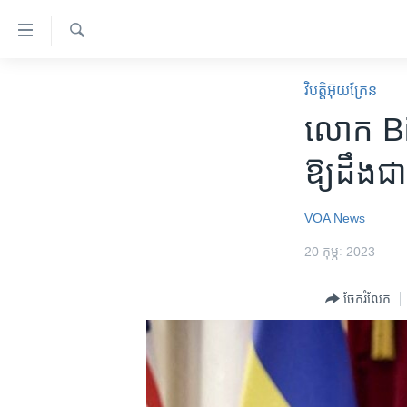
ភ្ជាប់​
ទៅ​
គេហទំព័រ​
ស្វែង​
កម្ពុជា
រក
វិបត្តិអ៊ុយក្រែន
ទាក់ទង
អន្តរជាតិ
លោក Bide
រំលង​
និង​
អាមេរិក
ឱ្យ​ដឹង​
ចូល​
ចិន
ទៅ​​
ទំព័រ​
ហេឡូវីអូអេ
VOA News
ព័ត៌មាន​​
កម្ពុជាច្នៃប្រតិដ្ឋ
20 កុម្ភៈ 2023
តែ​
ម្តង
ព្រឹត្តិការណ៍ព័ត៌មាន
ចែករំលែក
រំលង​
ទូរទស្សន៍ / វីដេអូ​
និង​
ចូល​
វិទ្យុ / ផតខាសថ៍
ទៅ​
កម្មវិធីទាំងអស់
ទំព័រ​