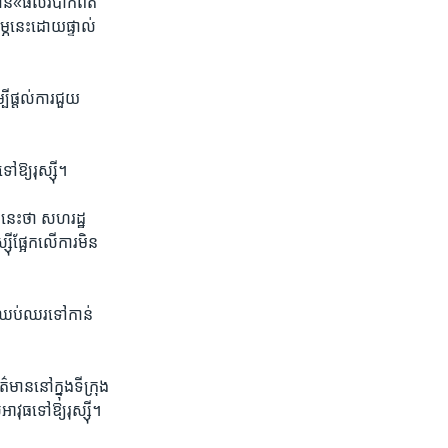
​មាន«ផលវិបាក​ពិត
ភ​នេះ​ដោយ​ផ្ទាល់​
ី​ផ្តល់​ការជួយ​
ៅឱ្យ​រុស្ស៊ី។
នេះ​ថា ​សហរដ្ឋ​
ស៊ីផ្អែកលើ​ការមិន​
ន​ឈប់ឈរ​ទៅកាន់​
​នៅ​ក្នុង​ទីក្រុង​
ុធ​ទៅ​ឱ្យ​រុស្ស៊ី។