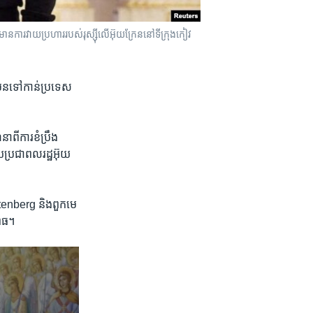
ការវាយប្រហារ​របស់​រុស្ស៊ី​លើ​អ៊ុយក្រែន​នៅ​ទីក្រុងកៀវ
ុន​ទៅ​កាន់​ប្រទេស​
នា​ពី​ការខំប្រឹង
ួយ​ប្រជាពលរដ្ឋ​អ៊ុយ
tenberg និង​ពួក​មេ
ពុធ។