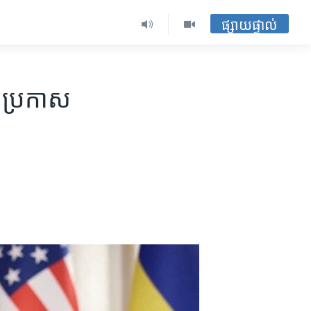
ផ្សាយផ្ទាល់
​ប្រកាស​