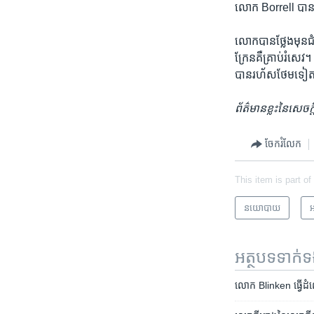
លោក Borrell បាន​និ
លោក​បាន​ថ្លែង​មុន​ជ
ក្រែន​គឺ​គ្រាប់​រំសេ
បាន​រហ័ស​ថែម​ទៀត​យ
ព័ត៌មាន​ខ្លះ​នៃ​សេច
ចែករំលែក
This item is part of
នយោបាយ
អ
អត្ថបទ​ទាក់
លោក Blinken ធ្វើ​ដំណើរ