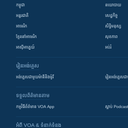
កម្ពុជា
នយោបាយ
អន្តរជាតិ
សេដ្ឋកិច្ច
អាមេរិក
សិទ្ធិមនុស្ស
ខ្មែរ​នៅអាមេរិក
សុខភាព
អាស៊ីអាគ្នេយ៍
អប់រំ
រៀន​​អង់គ្លេស
អង់គ្លេស​ជាមួយ​ម៉ានី​និង​ម៉ូរី
រៀន​​​​​​អង់គ្លេ
ទទួល​ព័ត៌មាន​តាម
កម្មវិធី​ព័ត៌មាន VOA App
ស្តាប់ Podcas
អំពី​ VOA & ទំនាក់ទំនង