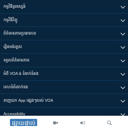
កម្មវិធី​ទូរទស្សន៍
កម្មវិធី​វិទ្យុ
ព័ត៌មាន​តាមប្រធានបទ​
រៀន​​អង់គ្លេស
ទទួល​ព័ត៌មាន​តាម
អំពី​ VOA & ទំនាក់ទំនង
គេហទំព័រ​​ទាក់ទង
ទាញយក​ App ផ្សេងៗ​របស់​ VOA
Accessibility
ផ្សាយផ្ទាល់