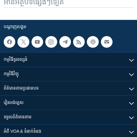
អានអត្ថបទផ្សេងៗទៀត
បណ្តាញ​សង្គម
កម្មវិធី​ទូរទស្សន៍
កម្មវិធី​វិទ្យុ
ព័ត៌មាន​តាមប្រធានបទ​
រៀន​​អង់គ្លេស
ទទួល​ព័ត៌មាន​តាម
អំពី​ VOA & ទំនាក់ទំនង