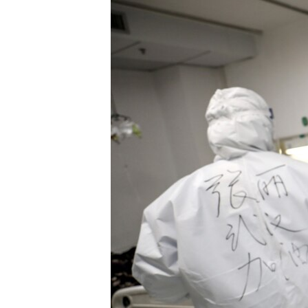
រចនា
សម្ព័ន្ធ​
រំលង​
និង​
ចូល​
ទៅ​
កាន់​
ទំព័រ​
ស្វែង​
រក