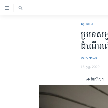
ភ្ជាប់​
ទៅ​
គេហទំព័រ​
ស្វែង​
កម្ពុជា
រក
សុខភាព
ទាក់ទង
អន្តរជាតិ
ប្រទេស​អូស
រំលង​
និង​
អាមេរិក
ដំណើរ​លើ
ចូល​
ចិន
ទៅ​​
ទំព័រ​
ហេឡូវីអូអេ
VOA News
ព័ត៌មាន​​
កម្ពុជាច្នៃប្រតិដ្ឋ
15 កុម្ភៈ 2020
តែ​
ម្តង
ព្រឹត្តិការណ៍ព័ត៌មាន
ចែករំលែក
រំលង​
ទូរទស្សន៍ / វីដេអូ​
និង​
ចូល​
វិទ្យុ / ផតខាសថ៍
ទៅ​
កម្មវិធីទាំងអស់
ទំព័រ​