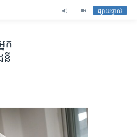
ផ្សាយផ្ទាល់
្នក​
ដនី