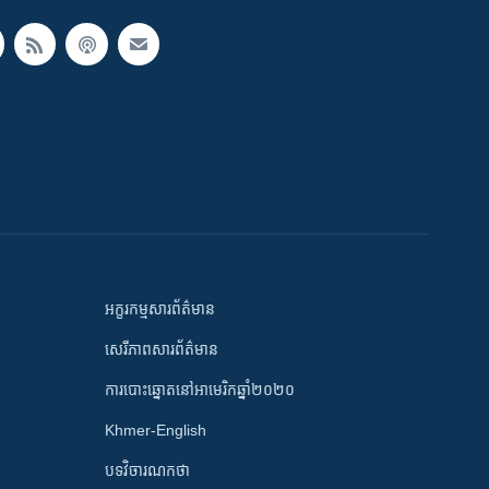
អក្ខរកម្មសារព័ត៌មាន
សេរីភាពសារព័ត៌មាន
ការបោះឆ្នោតនៅអាមេរិកឆ្នាំ២០២០
Khmer-English
បទវិចារណកថា