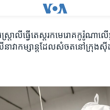
្ត្រាលី​ធ្វើ​តេស្ត​​រក​មេរោគ​កូរ៉ូណា​លើ​អ
​នាវា​កម្សាន្ត​ដែល​សំចត​នៅ​ក្រុង​ស៊ី