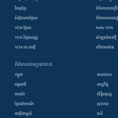
វីដេអូ​ខ្មែរ
ព័ត៌មាន​ពេល​ព្រឹ
វ៉ាស៊ីនតោន​ថ្ងៃ​នេះ
ព័ត៌មាន​​ពេល​រាត្រ
VOA ថ្ងៃនេះ
Hello VOA
VOA ​វិទ្យាសាស្ត្រ
សំឡេង​ជំនាន់​ថ្មី
VOA 60 អាស៊ី
វេទិកា​អាស៊ាន
ព័ត៌មាន​តាមប្រធានបទ​
កម្ពុជា
នយោបាយ
អន្តរជាតិ
សេដ្ឋកិច្ច
អាមេរិក
សិទ្ធិមនុស្ស
ខ្មែរ​នៅអាមេរិក
សុខភាព
អាស៊ីអាគ្នេយ៍
អប់រំ