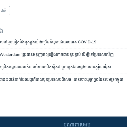
រជាតិ
ទង
​១២១​​​បន្ថែម​ទៀត​​​និង​អ្នក​ឆ្លង​យ៉ាង​ច្រើន​គំហុក​ដោយ​មេរោគ​ COVID-19​
Westerdam​ ត្រូវ​បាន​អនុញ្ញាត​ឲ្យ​ឡើង​គោក​ជា​បន្តបន្ទាប់​ ដើម្បី​ទៅ​ប្រទេស​គេ​វិញ
ជិត​កន្លះ​លាន​នាក់​បាន​ប៉ះពាល់​ជិត​ស្និត​ជាមួយ​អ្នក​ដែល​ឆ្លង​មេរោគ​កូរ៉ូណា​វីរុស
ស្ស​ជាង២​ពាន់នាក់​ដែល​រដ្ឋាភិបាលបួន​ប្រទេស​បដិសេធ ​ បាន​បោះ​​យុថ្កា​ក្នុងដែន​សមុទ្រ​​កម្ពុជា
បណ្តាញ​សង្គម