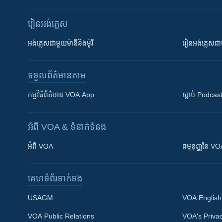
រៀន​​អង់គ្លេស
អង់គ្លេស​ជាមួយ​ម៉ានី​និង​ម៉ូរី
រៀន​​​​​​អង់គ្លេ
ទទួល​ព័ត៌មាន​តាម
កម្មវិធី​ព័ត៌មាន VOA App
ស្តាប់ Podcas
អំពី​ VOA & ទំនាក់ទំនង
អំពី​ VOA
ធម្មនុញ្ញ​នៃ V
គេហទំព័រ​​ទាក់ទង
USAGM
VOA English
VOA Public Relations
VOA's Privac