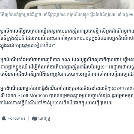
ិនិត្យ​​កំណត់​ត្រា​អ្នក​ជំងឺ​ម្នាក់ នៅ​ទីក្រុង​វូហាន កន្លែង​ដែលផ្ទុះ​ឡើង​នៃជំងឺ​កូរ៉ូណា នៅ​ខេត្
្រាលី​កាល​ពី​ថ្ងៃ​សុក្រ​បាន​ធ្វើ​តេស្ត​រក​មេរោគ​កូរ៉ូណា​ប្រភេទ​ថ្មី​ ​លើ​អ្នក​ដំណើរ​ម្នាក់​
ី​ក្រុង​ស៊ីដនី ដែល​ការណ៍​នេះ​បាន​នាំ​ឲ្យ​មាន​ការ​បារម្ភ​ក្នុង​ចំណោម​អ្នក​ដំណើរ​ថា អ
្នុង​នាវា​កម្សាន្ត​មួយ​ទៀត​ហើយ។
ឲ្យ​អ្នក​ដំណើរ​ទាំង​អស់​ចាកចេញ​ពី​នាវា​ ខណៈ​ដែល​បុគ្គលិក​សុខាភិបាល​ចាប់​ផ្តើម​សា
បាន​ធ្លាក់​ខ្លួន​ឈឺ ដើម្បី​កំណត់​ថា​តើ​មាន​ឆ្លង​កូរ៉ូណាវីរុស​ដែរ​ឬ​ទេ។ អាជ្ញាធរ​ថា​លទ្ធ​
្តែ​គេ​មិន​ទាន់​ដឹង​ថា​តើ​អ្នក​ជំងឺ​នោះ​ត្រូវ​បាន​គេ​យក​ចេញ​ពី​នាវា​ទៅ​កាន់​មន្ទីរពេទ្យ​ដែរ
​មាន​អ្នក​ដំណើរ​ណា​ម្នាក់​បាន​ធ្វើ​ដំណើរ​ទៅ​កាន់​ប្រទេស​ចិន​នៅ​ពេល​ថ្មីៗ​នេះ​ទេ។ កាល​ព
្ត្រាលី លោក Scott Morrison បាន​សម្រេច​ពន្យារ​មួយ​សប្តាហ៍​ទៀត នូវ​បម្រាម​ចូល​
ែល​បាន​ធ្វើ​ដំណើរ​ទៅ​កាន់​ប្រទេស​ចិន​ដី​គោក​ក្នុង​ពេល​ថ្មីៗ​នេះ៕
Follow us
បោះពុម្ព