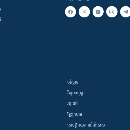
ក
ី
បរិស្ថាន
វិទ្យាសាស្រ្ត
វប្បធម៌
ខ្មែរក្រហម
សេចក្តីរាយការណ៍ពិសេស