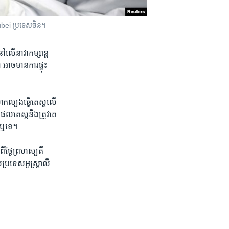
ត Hubei ប្រទេស​ចិន។
នៅ​លើ​នាវា​កម្សាន្ត​
ាច​មាន​ការ​ផ្ទុះ​
កល្បង​ធ្វើ​តេស្ត​លើ​
ផល​តេស្ត​នឹង​ត្រូវ​គេ​
​ឬ​ទេ។​
ី​ថ្ងៃ​ព្រហស្បតិ៍
ប្រទេស​អូស្ត្រាលី