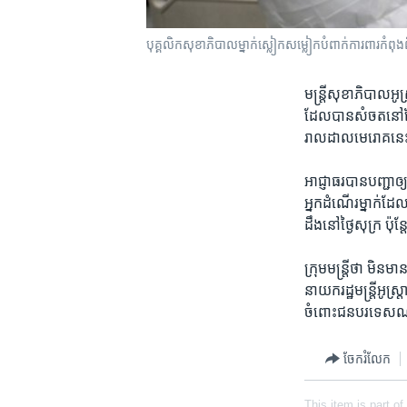
បុគ្គលិក​សុខាភិបាល​​ម្នាក់ស្លៀក​​សម្លៀក​បំពាក់​ការពារ​កំពុង​ព
មន្ត្រី​សុខាភិបាល​អូស្ត
ដែល​បាន​សំចត​នៅ​ផែ​ទ
រាលដាល​មេរោគ​នេះ​ក
អាជ្ញាធរ​បាន​បញ្ជា​
អ្នក​ដំណើរ​ម្នាក់​ដែល​
ដឹង​នៅ​ថ្ងៃ​សុក្រ ប៉ុន
ក្រុម​មន្ត្រី​ថា​ មិន
នាយករដ្ឋមន្ត្រី​អូស
ចំពោះ​ជន​បរទេស​ណា​ដ
ចែករំលែក
This item is part of