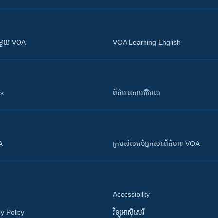
ស​​ជាមួយ VOA
VOA Learning English
ts
ព័ត៌មាន​តាម​អ៊ីមែល
OA
ក្រម​​​សីលធម៌​​​អ្នក​​​សារព័ត៌មាន VOA
Accessibility
y Policy
វិទ្យុ​អាស៊ី​សេរី