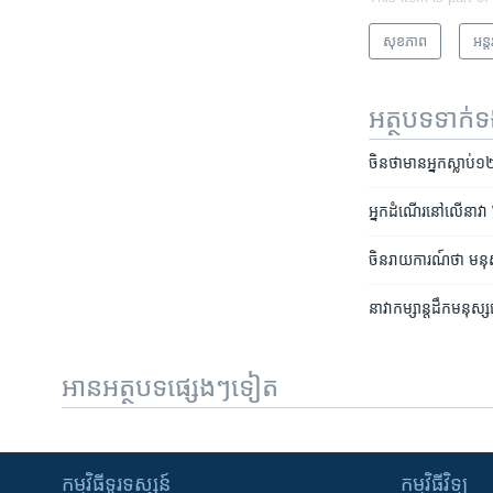
សុខភាព
អន្ត
អត្ថបទ​ទាក់
ចិន​​ថា​មាន​អ្នក​ស្លាប់
អ្នក​ដំណើរ​នៅលើ​នាវា​ 
ចិន​រាយការណ៍​ថា មនុស្ស​
នាវា​កម្សាន្ត​​​ដឹក​មនុ
អានអត្ថបទផ្សេងៗទៀត
កម្មវិធី​ទូរទស្សន៍
កម្មវិធី​វិទ្យុ