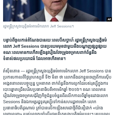
រចនា
សម្ព័ន្ធ​
Khmer English
រំលង​
និង​
បណ្តាញ​សង្គម
ចូល​
រដ្ឋមន្រ្តី​ក្រសួង​យុត្តិធម៌​អាមេរិក​លោក​ Jeff Sessions។
ទៅ​
កាន់​
បន្ទាប់​ពី​ចូលកាន់​តំណែង​បាន​រយៈពេល​បី​សប្តាហ៍ រដ្ឋមន្រ្តី​ក្រសួងយុត្តិធម៌​
ទំព័រ​
លោក Jeff Sessions បាន​ប្រឈម​មុខ​ជាមួយ​នឹង​បណ្តាញផ្សព្វផ្សាយ​
ភាសា
ស្វែង​
ខណៈពេល​មាន​ការ​កើត​ឡើង​នូវ​រឿងរ៉ាវ​ចម្រូងចម្រាស​ពាក់ព័ន្ធ​នឹង​
រក
ទំនាស់ផលប្រយោជន៍​ ដែល​អាច​កើត​មាន។
វ៉ាស៊ីនតោន —
រដ្ឋមន្រ្តី​ក្រសួង​យុត្តិធម៌​អាមេរិក​លោក​ Jeff Sessions បាន​
ប្រកាស​កាល​ពី​ថ្ងៃ​ព្រហស្បតិ៍ ទី២ មីនា ថា លោក​នឹង​ដកខ្លួន​ចេញ​ពី​ការ​ស៊ើប
អង្កេត​នា​ពេល​បច្ចុប្បន្ន ឬ​អនាគត ​ពាក់ព័ន្ធ​នឹង​ការ​លូកដៃ​របស់​រុស្ស៊ី​ក្នុង​ការ​
បោះឆ្នោត​ជ្រើសរើស​ប្រធានាធិបតី​អាមេរិក​ឆ្នាំ ២០១៦។ ខណៈពេល​មាន​
រឿងរ៉ាវ​ចម្រូងចម្រាស​ជុំវិញ​កិច្ចជំនួប​ចំនួនពីរលើក​កាល​ពី​ឆ្នាំ​មុន​រវាង​លោក
Sessions និង​ឯកអគ្គរដ្ឋទូត​រុស្ស៊ី​ទៅ​កាន់​សហរដ្ឋអាមេរិក​ លោក​
ប្រធានាធិបតី​ដូណាល់ ត្រាំ​បាន​លើកឡើង​សារជាថ្មី​ពី​ជំនឿជាក់ «យ៉ាង
ពេញលេញ» របស់​លោក​ទៅ​លើ​រដ្ឋមន្រ្តី​ក្រសួងយុត្តិធម៌​រូប​នេះ។ ស្រប​ពេល​