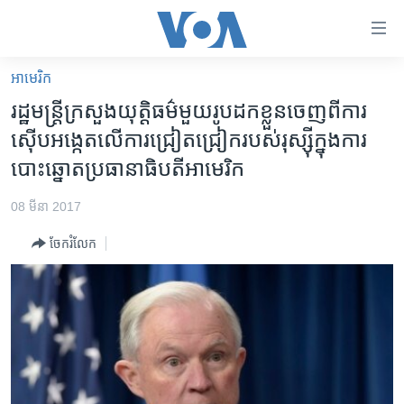
ភ្ជាប់​
ទៅ​
គេហទំព័រ​
អាមេរិក​
កម្ពុជា
ទាក់ទង
រដ្ឋមន្រ្តី​ក្រសួង​យុត្តិធម៌​មួយ​រូប​ដក​ខ្លួន​ចេញ​ពី​ការ​
រំលង​
អន្តរជាតិ
ស៊ើបអង្កេត​លើ​ការ​ជ្រៀតជ្រៀក​របស់​រុស្ស៊ី​ក្នុង​ការ​
និង​
អាមេរិក
បោះឆ្នោត​ប្រធានាធិបតី​អាមេរិក
ចូល​
ទៅ​​
ចិន
08 មីនា 2017
ទំព័រ​
ហេឡូវីអូអេ
ព័ត៌មាន​​
ចែករំលែក
តែ​
កម្ពុជាច្នៃប្រតិដ្ឋ
ម្តង
ព្រឹត្តិការណ៍ព័ត៌មាន
រំលង​
និង​
ទូរទស្សន៍ / វីដេអូ​
ចូល​
វិទ្យុ / ផតខាសថ៍
ទៅ​
ទំព័រ​
កម្មវិធីទាំងអស់