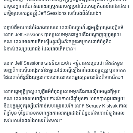
ជាមួយ​គ្នា​នេះ​ដែរ តំណាងរាស្រ្ត​គណបក្ស​ប្រជាធិបតេយ្យ​ក៏​បាន​អំពាវនាវ​សារ
ជាថ្មី​ឲ្យ​លោក​រដ្ឋមន្រ្តី​ Jeff Sessions លាលែង​ពី​តំណែង។
បន្ទាប់​ពី​ចូលកាន់​តំណែង​បាន​រយៈពេល​បី​សប្តាហ៍ រដ្ឋមន្រ្តី​ក្រសួងយុត្តិធម៌​
លោក Jeff Sessions បាន​ប្រឈម​មុខ​ជាមួយ​នឹង​បណ្តាញផ្សព្វផ្សាយ​
ខណៈពេល​មាន​ការ​កើត​ឡើង​នូវ​រឿងរ៉ាវ​ចម្រូងចម្រាស​ពាក់ព័ន្ធ​នឹង​
ទំនាស់ផលប្រយោជន៍​ ដែល​អាច​កើត​មាន។
លោក Jeff Sessions បាន​និយាយ​ថា៖ «ខ្ញុំ​បាន​សម្រេចថា នឹង​ដក​ខ្លួន​
ចេញ​ពី​ការ​ស៊ើបអង្កេតទាំងឡាយ​ដែល​ធ្វើ​ឡើង​នៅ​ពេល​បច្ចុប្បន្ន ឬអនាគត​
ដែល​ពាក់ព័ន្ធ​នឹង​យុទ្ធនាការ​ឃោសនា​បោះឆ្នោត​ប្រធានាធិបតី​អាមេរិក»។
លោករដ្ឋមន្រ្តី​ក្រសួងយុត្តិធម៌​កំពុង​ប្រឈម​មុខ​នឹង​ការ​ស៊ើបអង្កេត​ថ្មី​មួយ​
ខណៈពេល​មាន​សេចក្តីរាយការណ៍កាល​ពី​ឆ្នាំ​មុន​ថា លោក​បាន​ជួប​ជាមួយ​
នឹង​អគ្គរដ្ឋទូត​រុស្ស៊ី​ទៅ​កាន់​សហរដ្ឋអាមេរិក​ លោក Sergey Kislyak កាល​
ពី​ឆ្នាំ​មុន ប៉ុន្តែ​បាន​ខកខាន​ក្នុង​ការ​លាតត្រដាង​ពី​ជំនួបទាំងនោះ​អំឡុងពេល​
សវនាការ​តែងតាំង​កាល​ពី​ខែ​មករា។