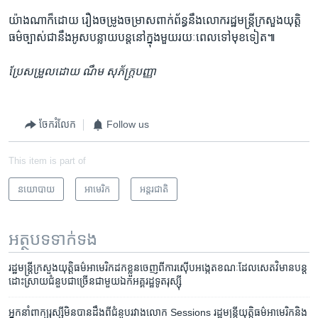
យ៉ាងណាក៏ដោយ រឿង​ចម្រូងចម្រាស​ពាក់ព័ន្ធ​នឹង​លោក​រដ្ឋមន្រ្តី​ក្រសួង​យុត្តិ
ធម៌​ច្បាស់​ជានឹង​អូសបន្លាយ​បន្ត​នៅ​ក្នុងមួយ​រយៈពេល​ទៅ​មុខ​ទៀត៕
ប្រែសម្រួល​ដោយ ណឹម សុភ័ក្រ្តបញ្ញា
ចែករំលែក
Follow us
This item is part of
នយោបាយ
អាមេរិក​
អន្តរជាតិ
អត្ថបទ​ទាក់ទង
រដ្ឋ​មន្រ្តី​ក្រសួងយុត្តិធម៌​អាមេរិក​ដក​ខ្លួន​ចេញ​ពី​ការ​ស៊ើប​អង្កេត​ខណៈ​ដែល​សេតវិមាន​​បន្ត​
ដោះ​ស្រាយ​ជំនួប​ជា​ច្រើន​ជាមួយ​ឯកអគ្គរដ្ឋ​ទូត​រុស្ស៊ី
អ្នក​នាំ​ពាក្យ​រុស្ស៊ី​មិន​បាន​ដឹង​ពី​ជំនួប​រវាង​លោក Sessions រដ្ឋ​មន្រ្តី​យុត្តិធម៌​អាមេរិក​និង​