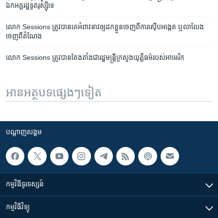
ឯកអគ្គរដ្ឋទូត​រុស្ស៊ី​ទេ
លោក Sessions ត្រូវ​បាន​គេ​អំពាវនាវ​ឲ្យ​ដក​ខ្លួន​ចេញ​ពី​ការ​ស៊ើបអង្កេត ឬ​លាលែង​
ចេញ​ពី​តំណែង
លោក Sessions ត្រូវ​បាន​តែងតាំង​ជា​រដ្ឋ​មន្រ្តី​ក្រសួង​យុត្តិធម៌​របស់​អាមេរិក
អានអត្ថបទផ្សេងៗទៀត
បណ្តាញ​សង្គម
កម្មវិធី​ទូរទស្សន៍
កម្មវិធី​វិទ្យុ