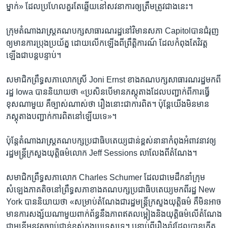
ម្នាក់» ដែល​ប្រហែលគួរ​តែឆ្លើយ​នៅ​សវនាការ​ឲ្យ​ត្រឹមត្រូវ​ជាង​នេះ។
ក្រុម​តំណាងរាស្រ្ត​គណបក្ស​សាធារណរដ្ឋ​នៅ​វិមាន​សភា​ Capitolបាន​ជំរុញ​
ឲ្យ​មាន​ការ​ប្រុងប្រយ័ត្ន ដោយ​លើកឡើង​ពី​ព្រឹត្តិការណ៍​ ដែល​កំពុង​តែ​វិវត្ត
ឡើង​ជា​បន្តបន្ទាប់។
សមាជិក​ព្រឹទ្ធសភា​លោកស្រី​ Joni Ernst ​ខាង​គណបក្ស​សាធារណរដ្ឋ​មក​ពី​
រដ្ឋ​ Iowa បាន​និយាយ​ថា «ប្រសិនបើ​មាន​ភស្តុតាង​ដែល​បញ្ជាក់​ពី​ការ​ធ្វើ
ខុសណា​មួយ គឺ​ច្បាស់​ណាស់​ថា​ រឿង​នោះ​ជា​ការ​ពិត។ ប៉ុន្តែ​យើង​មិនមាន​
ភស្តុតាង​បញ្ជាក់​ការ​ពិត​នៅ​ឡើយ​ទេ»។
ប៉ុន្តែ​តំណាងរាស្រ្ត​គណបក្ស​ប្រជាធិបតេយ្យ​ជាន់ខ្ពស់​នានា​កំពុង​អំពាវនាវ​ឲ្យ​
រដ្ឋមន្រ្តី​ក្រសួងយុត្តិធម៌​លោក Jeff Sessions លាលែង​ពី​តំណែង។
សមាជិក​ព្រឹទ្ធសភា​លោក Charles Schumer ដែល​ជាមេដឹកនាំ​ក្រុម​
សំឡេង​ភាគ​តិច​នៅ​ព្រឹទ្ធសភា​ខាង​គណបក្ស​ប្រជាធិបតេយ្យ​មក​ពី​រដ្ឋ New
York​ បាន​និយាយ​ថា «សម្រាប់​តំណែង​ជា​រដ្ឋមន្រ្តី​ក្រសួងយុត្តិធម៌​ គឺ​មិន​អាច​
មាន​ការសង្ស័យ​ណា​មួយ​ពាក់ព័ន្ធ​នឹង​ភាព​ឥត​លម្អៀងនិង​យុត្តិធម៌​លើ​តំណែង​
ជា​មន្រ្តី​អនុវត្ត​ច្បាប់​ជាន់ខ្ពស់​ក្នុង​ប្រទេស​ទេ។ បន្ទាប់​ពី​រឿងរ៉ាវ​ដែល​បាន​កើត​