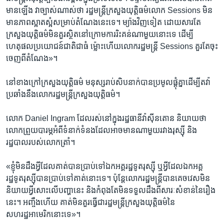
មាន​ឡើង វា​ច្បាស់​ណាស់​ថា រដ្ឋមន្រ្តី​ក្រសួង​យុត្តិធម៌​លោក Sessions មិន​
មាន​ភាព​ស្អាតស្អំ​សម្រាប់​តំណែង​នេះ​ទេ។ ម្យ៉ាង​វិញ​ទៀត ដោយសារ​តែ​
ក្រសួងយុត្តិធម៌​មិន​គួរស្ថិត​នៅ​ក្រោម​ការ​រិះគន់ណាមួយ​នោះ​ទេ ដើម្បី​
ហេតុផល​ប្រយោជន៍​ជាតិ​ជា​ធំ​ ម៉្លោះ​ហើយ​លោក​រដ្ឋមន្រ្តី​ Sessions គួរ​តែចុះ
ចេញ​ពី​តំណែង»។
នៅ​ខាង​ក្រៅ​ក្រសួង​យុត្តិធម៌ មនុស្សរាប់​សិប​នាក់​បាន​ប្រមូលផ្តុំ​គ្នា​ដើម្បី​តវ៉ា​
ប្រឆាំង​នឹង​លោករដ្ឋមន្រ្តី​ក្រសួងយុត្តិធម៌។
លោក Daniel Ingram ដែល​រស់នៅ​ក្នុង​រដ្ឋធានី​វ៉ាស៊ីនតោន និយាយ​ថា
លោក​ព្រួយបារម្ភ​អំពី​ទំនាក់ទំនង​ដែល​អាច​មាន​ណា​មួយ​រវាង​រុស្ស៊ី និង​
រដ្ឋបាល​របស់​លោកត្រាំ។
«ខ្ញុំ​មិន​ដឹង​អ្វី​ដែល​គាត់​បាន​ប្រាប់​ទៅ​ឯកអគ្គរដ្ឋទូត​រុស្ស៊ី ឬ​អ្វី​ដែល​ឯកអគ្គ
រដ្ឋទូត​រុស្ស៊ី​បាន​ប្រាប់​ទៅ​គាត់​នោះទេ។ ប៉ុន្តែ​លោក​រដ្ឋមន្រ្តី​បាន​គេចវេស​មិន​
និយាយ​អ្វី​សោះ​លើ​បញ្ហា​នេះ និង​កំពុង​តែ​មិន​ទទួលដឹង​ពី​សារៈសំខាន់​នៃ​រឿង
នេះ។ អញ្ចឹង​ហើយ គាត់​មិន​គួរ​ធ្វើ​ជា​រដ្ឋមន្រ្តី​ក្រសួងយុត្តិធម៌​នៃ​
សហរដ្ឋអាមេរិក​នោះ​ទេ»។