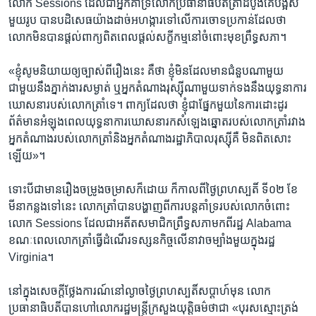
​លោក Sessions ដែល​ជា​អ្នកគាំទ្រ​លោក​ប្រធានាធិបតី​ត្រាំ​ដំបូង​គេ​បង្អស់​
មួយ​រូប បាន​បដិសេធ​យ៉ាង​ដាច់​អហង្ការ​ទៅ​លើ​ការ​ចោទប្រកាន់​ដែល​ថា
លោក​មិនបាន​ផ្តល់​ពាក្យ​ពិត​ពេល​ផ្តល់​សក្ខីកម្ម​នៅ​ចំពោះ​មុខ​ព្រឹទ្ធសភា។
«ខ្ញុំ​សូម​និយាយ​ឲ្យ​ច្បាស់​ពី​រឿង​នេះ គឺ​ថា ខ្ញុំ​មិនដែល​មាន​ជំនួប​ណាមួយ​
ជាមួយ​នឹង​ភ្នាក់ងារ​សម្ងាត់​ ឬ​អ្នកតំណាង​រុស្ស៊ី​ណាមួយ​ទាក់ទង​នឹង​យុទ្ធនាការ​
ឃោសនា​របស់​លោក​ត្រាំ​ទេ។ ពាក្យ​ដែល​ថា ខ្ញុំ​ជា​ផ្នែក​មួយ​នៃ​ការ​ដោះដូរ​
ព័ត៌មាន​អំឡុងពេលយុទ្ធនាការ​ឃោសនា​រក​សំឡេង​ឆ្នោត​របស់​លោក​ត្រាំ​រវាង​
អ្នកតំណាង​របស់លោកត្រាំ​និង​អ្នកតំណាង​រដ្ឋាភិបាល​រុស្ស៊ីគឺ ​មិន​ពិត​សោះ​
ឡើយ»។
ទោះ​បី​ជា​មាន​រឿង​ចម្រូងចម្រាស​ក៏ដោយ ក៏​កាល​ពី​ថ្ងៃ​ព្រហស្បតិ៍​ ទី០២ ខែ​
មីនា​កន្លង​ទៅ​នេះ លោក​ត្រាំ​បាន​បង្ហាញ​ពី​ការ​បន្ត​គាំទ្រ​របស់​លោក​ចំពោះ
លោក Sessions ដែល​ជា​អតីត​សមាជិក​ព្រឹទ្ធសភា​មក​ពី​រដ្ឋ Alabama ​
ខណៈពេល​លោក​ត្រាំ​ធ្វើ​ដំណើរ​ទស្សនកិច្ច​លើ​នាវា​ចម្បាំង​មួយ​ក្នុង​រដ្ឋ
Virginia។
នៅ​ក្នុង​សេចក្តីថ្លែងការណ៍​នៅ​ល្ងាច​ថ្ងៃ​ព្រហស្បតិ៍​សប្តាហ៍​មុន លោក​
ប្រធានាធិបតី​បាន​ហៅ​លោក​រដ្ឋមន្រ្តី​ក្រសួង​យុត្តិធម៌​ថាជា «បុរស​ស្មោះត្រង់