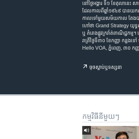
រចនា
នៅ​ថ្ងៃអង្គារ​ ​ទី១​ ​ខែតុលា​នេះ សាធ
សម្ព័ន្ធ​
ដែល​កាលពី​ឆ្នាំ១៩៤៩​ ​បាន​យក​ឈ្នះ
រំលង​
កាល​ទៅ​មួយ​សម័យកាល​ ​តែង​បា
និង​
ហៅថា​ ​Grand​ ​Strategy​ ​យុទ្ធ​សា​ស្
ចូល​
ឬ​ ​គំរោង​ផ្លូវ​ក្រ​វ៉ាត់​ពាណិជ្ជកម្ម
ទៅ​
រាត្រី​ថ្ងៃទី៣០​ ​ខែកញ្ញា​ ​កន្លង
កាន់​
Hello VOA, ភ្នំពេញ, ៣០ កញ
ទំព័រ​
ស្វែង​
ចុច​​ស្តាប់​ឬ​ទស្សនា
រក
កម្មវិធី​នីមួយៗ