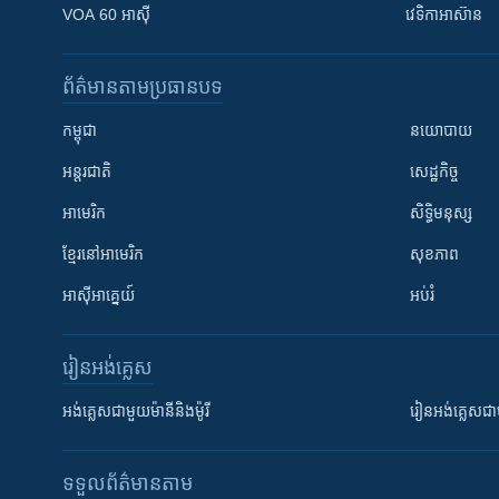
VOA 60 អាស៊ី
វេទិកា​អាស៊ាន
ព័ត៌មាន​តាមប្រធានបទ​
កម្ពុជា
នយោបាយ
អន្តរជាតិ
សេដ្ឋកិច្ច
អាមេរិក
សិទ្ធិមនុស្ស
ខ្មែរ​នៅអាមេរិក
សុខភាព
អាស៊ីអាគ្នេយ៍
អប់រំ
រៀន​​អង់គ្លេស
អង់គ្លេស​ជាមួយ​ម៉ានី​និង​ម៉ូរី
រៀន​​​​​​អង់គ្លេ
ទទួល​ព័ត៌មាន​តាម