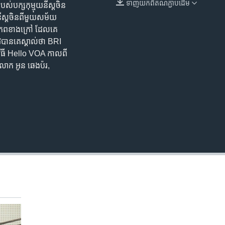
ទាញ​យក​ពី​តំណភ្ជាប់​ដើម
​បក្ស​កុម្មុយ​នី​ស្ដ​ចិន​ ​
EMBED
ី​ស្ដ​ចិន​ពី​មួយ​សម័យ
ព​ខាងក្រៅ​ ​ដែលគេ​
វ​បាន​គេ​ស្គាល់​ថា​ ​BRI​ ​
មវិធី​ ​Hello​ ​VOA​ ​កាលពី​
»៕ (លោក អូន ឆេងប៉រ,