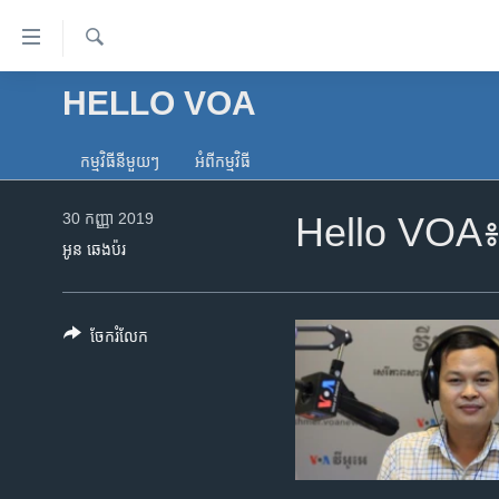
ភ្ជាប់​
ទៅ​
គេហទំព័រ​
ស្វែង​
HELLO VOA
កម្ពុជា
រក
ទាក់ទង
អន្តរជាតិ
រំលង​
កម្មវិធី​នីមួយៗ
អំពី​កម្មវិធី​
និង​
អាមេរិក
ចូល​
30 កញ្ញា 2019
Hello VOA៖ យុ
ចិន
ទៅ​​
អូន ឆេងប៉រ
ទំព័រ​
ហេឡូវីអូអេ
ព័ត៌មាន​​
កម្ពុជាច្នៃប្រតិដ្ឋ
តែ​
ចែករំលែក
ម្តង
ព្រឹត្តិការណ៍ព័ត៌មាន
រំលង​
ទូរទស្សន៍ / វីដេអូ​
និង​
ចូល​
វិទ្យុ / ផតខាសថ៍
ទៅ​
កម្មវិធីទាំងអស់
ទំព័រ​