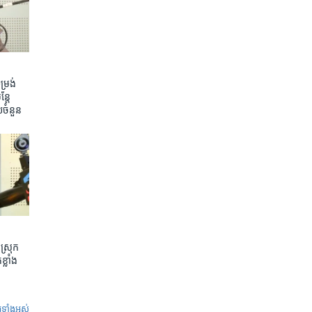
រង់ ​
តែ​
យ​ចំនួន
ស្រុក
្លាំង
ូ​ទាំង​អស់