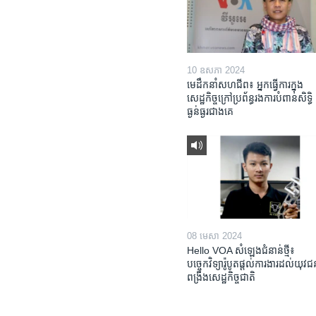
10 ឧសភា 2024
មេដឹកនាំសហជីព៖ អ្នកធ្វើការក្នុង
សេដ្ឋកិច្ចក្រៅប្រព័ន្ធរងការបំពានសិទ្ធិ
ធ្ងន់ធ្ងរជាងគេ
08 មេសា 2024
Hello VOA សំឡេង​ជំនាន់​ថ្មី៖
បច្ចេកវិទ្យា​រ៉ូបូត​ផ្តល់​ការងារ​ដល់​យុវ
ពង្រឹង​​សេដ្ឋកិច្ច​ជាតិ​​​​​​