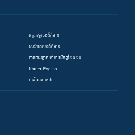
អក្ខរកម្មសារព័ត៌មាន
សេរីភាពសារព័ត៌មាន
ការបោះឆ្នោតនៅអាមេរិកឆ្នាំ២០២០
Khmer-English
បទវិចារណកថា