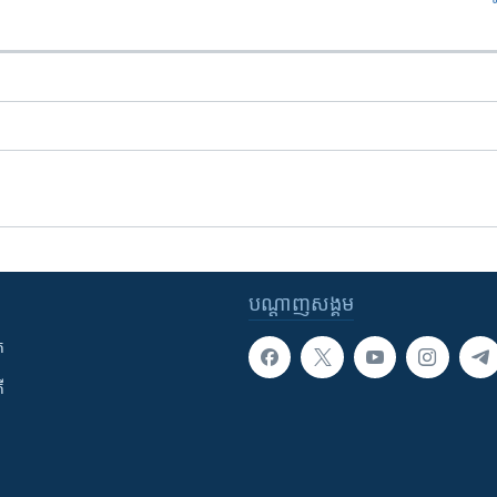
បណ្តាញ​សង្គម
ក
ី