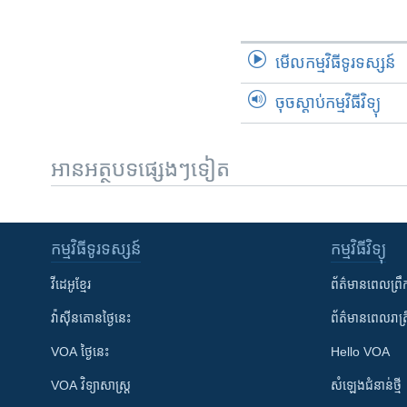
មើល​កម្មវិធី​ទូរទស្សន៍
ចុចស្តាប់កម្មវិធីវិទ្យុ
អានអត្ថបទផ្សេងៗទៀត
កម្មវិធី​ទូរទស្សន៍
កម្មវិធី​វិទ្យុ
វីដេអូ​ខ្មែរ
ព័ត៌មាន​ពេល​ព្រឹ
វ៉ាស៊ីនតោន​ថ្ងៃ​នេះ
ព័ត៌មាន​​ពេល​រាត្រ
VOA ថ្ងៃនេះ
Hello VOA
VOA ​វិទ្យាសាស្ត្រ
សំឡេង​ជំនាន់​ថ្មី