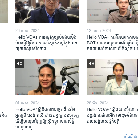
26 មេសា 2024
12 មេសា 2024
Hello VOA៖ ការអនុវត្ត​ច្បាប់​ដោយ​ម៉ឺង
Hello VOA៖ ការ​វិនិយោគ​តាម​ទម្
ម៉ាត់​ធ្វើ​ឱ្យ​វិធានការ​ទប់ស្កាត់​កម្តៅ​ក្នុង​រោង
BOT​ មាន​ផល​ប្រយោជន៍​ច្រើន ប៉ុន្
ចក្រ​មាន​ប្រសិទ្ធភាព​​
កម្ពុជា​ត្រូវ​ពិចារណា​លើ​ចំណុច​មួ
01 មេសា 2024
28 មីនា 2024
Hello VOA ស្ត្រីនិងភាពជាអ្នកដឹកនាំ៖
Hello VOA៖ ស្រ្តីពលករចំណាក
ជននិង​
អ្នកស្រី សេង រាសី ហ៊ានជន្នះគ្រប់ឧបសគ្គ
បន្តរងការរើសអើង ទោះរួមចំណែកខ
ដើម្បីចូលរួមជំរុញឱ្យស្រ្តីកម្ពុជាមានសិទ្ធិ
ដល់សង្គមសេដ្ឋកិច្ចក្តី
ពេញលេញ
មើល​វីដេអ