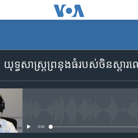
SUBSCRIBE
ទ្ធសាស្ត្រ​ព្រនុង​ធំ​របស់​ចិន​ស្ដា
Apple Podcasts
ទទួល​​​សេវា​​​ Podcast
No media source currently availa
0:00