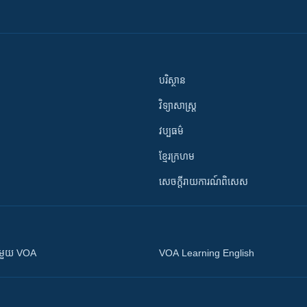
បរិស្ថាន
វិទ្យាសាស្រ្ត
វប្បធម៌
ខ្មែរក្រហម
សេចក្តីរាយការណ៍ពិសេស
ស​​ជាមួយ VOA
VOA Learning English