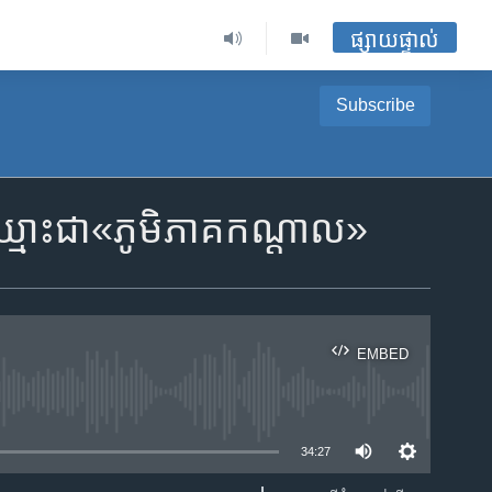
ផ្សាយផ្ទាល់
Subscribe
រ​ឈ្មោះ​ជា«ភូមិភាគកណ្ដាល»
EMBED
ble
34:27