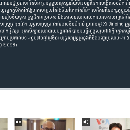
ារណរដ្ឋ​ប្រជាមានិត​ចិន​ ​ប្រារព្ធ​ខួប​អនុស្សាវរីយ៍​ទី៧០ឆ្នាំ​នៃ​ការបង្កើត​របប​ដឹកនាំ​របស់
​ពួក​គួ​មីង​តាំង​ឱ្យ​ចាកចេញ​ទៅ​តាំងទី​នៅ​កោះ​តៃវ៉ាន់។​ ​មេដឹកនាំ​នៃ​បក្ស​កុម្មុយ​ន
ន​រៀបចំ​យុទ្ធសាស្ត្រ​ដឹកនាំ​ប្រទេស​ ​និង​គោលនយោបាយ​ការបរទេស​ចេញទៅ​ពិភ
ត្រព្រនុង​ធំ)។​ ​​យុទ្ធ​សា​ស្ត្រព្រនុង​ធំ​របស់​ចិន​ជំនាន់​ ​ប្រធាន​រដ្ឋ​ ​Xi​ ​Jinping​ ​ត្រូ
​។​ ​លោក​ ​រ៉ូ​ ​វណ្ណៈ​ ​អ្នក​សិក្សា​នយោបាយ​អន្តរជាតិ​ ​បាន​អញ្ជើញ​ចូលរួម​ជា​វាគ្មិន​ក្នុង​កម្
ទៅ​ ​ក្រោម​ប្រធានបទ «ខួប៧០ឆ្នាំ​រដ្ឋ​ចិន​៖​យុទ្ធ​សា​ស្ត្រព្រនុង​ធំ​និង​បញ្ហា​ប្រឈម
្ញា ២០១៩)