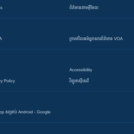
ts
ព័ត៌មាន​តាម​អ៊ីមែល
OA
ក្រម​​​សីលធម៌​​​អ្នក​​​សារព័ត៌មាន VOA
Accessibility
y Policy
វិទ្យុ​អាស៊ី​សេរី
 App សម្រាប់ Android - Google