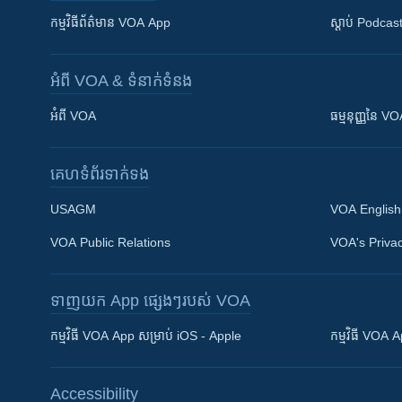
កម្មវិធី​ព័ត៌មាន VOA App
ស្តាប់ Podcas
អំពី​ VOA & ទំនាក់ទំនង
អំពី​ VOA
ធម្មនុញ្ញ​នៃ V
គេហទំព័រ​​ទាក់ទង
USAGM
VOA English
VOA Public Relations
VOA's Privac
ទាញយក​ App ផ្សេងៗ​របស់​ VOA
Khmer English
កម្មវិធី​ VOA App សម្រាប់ iOS - Apple
កម្មវិធី​ VOA
បណ្តាញ​សង្គម
Accessibility