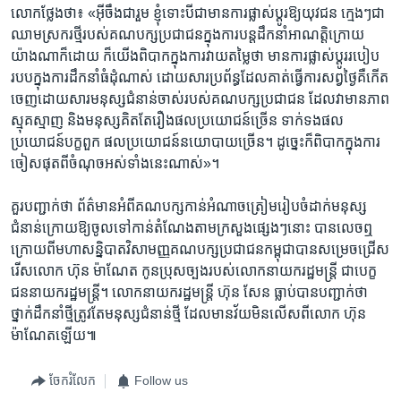
លោក​ថ្លែង​ថា៖​ «អ៊ីចឹង​ជា​រួម ​ខ្ញុំ​ទោះ​បី​ជា​មាន​ការ​ផ្លាស់​ប្តូរ​ឱ្យ​យុវជន​ ក្មេងៗ​ជា​
ឈាម​ស្រករ​ថ្មី​របស់​គណបក្ស​ប្រជាជន​ក្នុង​ការ​បន្ត​ដឹកនាំ​អាណត្តិ​ក្រោយ​
យ៉ាងណា​ក៏ដោយ​ ក៏​យើង​ពិបាក​ក្នុង​ការ​វាយ​តម្លៃ​ថា​ មាន​ការ​ផ្លាស់​ប្តូរ​របៀប​
របប​ក្នុង​ការ​ដឹកនាំ​ធំ​ដុំ​ណាស់ ​ដោយ​សារ​ប្រព័ន្ធ​ដែល​គាត់​ធ្វើការ​សព្វ​ថ្ងៃ​គឺកើត​
ចេញ​ដោយ​សារ​មនុស្ស​ជំនាន់​ចាស់​របស់​គណបក្ស​ប្រជាជន ​ដែល​វា​មាន​ភាព​
ស្មុគ​ស្មាញ​ និង​មនុស្ស​គិត​តែ​រឿង​ផល​ប្រយោជន៍​ច្រើន​ ទាក់ទង​ផល​
ប្រយោជន៍​បក្ខពួក​ ផល​ប្រយោជន៍​នយោបាយ​ច្រើន។​ ដូច្នេះ​ក៏ពិបាក​ក្នុង​ការ​
ចៀស​ផុត​ពី​ចំណុច​អស់​ទាំង​នេះ​ណាស់»។​
គួរ​បញ្ជាក់​ថា​ ព័ត៌មាន​អំពី​គណបក្ស​កាន់​អំណាច​ត្រៀម​រៀប​ចំ​ដាក់​មនុស្ស​
ជំនាន់​ក្រោយ​ឱ្យ​ចូល​ទៅ​កាន់​តំណែង​តាម​ក្រសួង​ផ្សេងៗនោះ​ បានលេច​ឮ​
ក្រោយពីមហា​សន្និបាត​វិសាមញ្ញ​គណបក្ស​ប្រជាជន​កម្ពុជា​បាន​សម្រេច​ជ្រើស​
រើស​លោក ​ហ៊ុន ម៉ាណែត ​កូន​ប្រុស​ច្បង​របស់​លោក​នាយក​រដ្ឋមន្ត្រី ​ជា​បេក្ខ​
ជននាយក​រដ្ឋមន្ត្រី។ ​លោក​នាយក​រដ្ឋមន្រ្តី ហ៊ុន សែន ​ធ្លាប់​បាន​បញ្ជាក់​ថា​
ថ្នាក់​ដឹកនាំ​ថ្មី​ត្រូវ​តែ​មនុស្ស​ជំនាន់​ថ្មី ដែល​មាន​វ័យ​មិន​លើស​ពី​លោក ​ហ៊ុន
ម៉ាណែត​ឡើយ៕
ចែករំលែក
Follow us