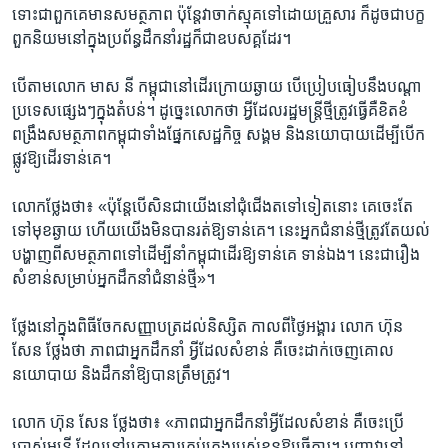
ទោះ​ជា​ពួកគេ​មានសមត្ថ​ភាព ​ប៉ុន្តែ​វា​ចាក់​ស្មុគ​ទៅ​ដោយ​គ្រួសារ ​ក៏ដូច​ជា​បក្ខ
ពួក​និយម​នៅ​ក្នុង​ប្រព័ន្ធ​ដឹកនាំ​រដ្ឋ​ក៏​ជា​ឧបសគ្គ​ដែរ។​
បើ​តាម​លោក ​មាស នី ​កម្ពុជា​នៅ​ដើរ​ក្រោយ​ឆ្ងាយ​ បើ​ប្រៀប​ធៀប​នឹង​បណ្តា​
ប្រទេស​ផ្សេងៗ​ក្នុង​តំបន់។​ ដូច្នេះ​លោក​ថា ​អ្វី​ដែល​រដ្ឋមន្រ្តី​ថ្មី​ត្រូវ​ធ្វើ​គឺ​ខិតខំ​
ពង្រឹង​សមត្ថ​ភាព​កម្ពុជា​ទាំង​ផ្នែក​សេដ្ឋកិច្ច ​សង្គម ​និង​នយោបាយ​ដើម្បី​បើក​
ផ្លូវ​ឱ្យ​ដើរ​ទាន់​គេ។​
លោក​ថ្លែង​ថា៖ ​«ប៉ុន្តែ​បើ​សិន​ជា​យើង​នៅ​ជុំជើង​តទៅ​ទៀត​នោះ​ គេ​ចេះ​តែ​
ទៅមុខ​ឆ្ងាយ​ ហើយ​យើង​មិន​បាន​រត់​ឱ្យ​ទាន់​គេ។ ​នេះ​អ្នក​ជំនាន់​ថ្មី​ត្រូវ​តែ​យល់​
បង្ហាញ​ពី​សមត្ថភាព​ទៅ​ដើម្បី​នាំ​កម្ពុជា​ដើរ​ឱ្យ​ទាន់​គេ ​ទាន់​ឯង។​ នេះ​ជា​រឿង​
សំខាន់​សម្រាប់​អ្នក​ដឹកនាំ​ជំនាន់​ថ្មី»។​
ថ្លែង​នៅក្នុង​ពិធី​ចែក​សញ្ញា​បត្រ​ដល់​និស្សិត​ កាលពី​ថ្ងៃ​អង្គារ លោក​ ហ៊ុន
សែន ​ថ្លែង​ថា ភាព​ជា​អ្នក​ដឹកនាំ​ អ្វី​ដែល​សំខាន់ ​គឺ​ចេះ​ដាក់​ចេញ​គោល​
នយោបាយ ​និង​ដឹកនាំ​ឱ្យ​បាន​ត្រឹ​ម​ត្រូវ។​
លោក ​ហ៊ុន សែន ថ្លែង​ថា៖​ «ភាព​ជា​អ្នកដឹកនាំ​អ្វី​ដែល​សំខាន់​ គឺចេះ​ប្រើ​
ប្រាស់​មន្ត្រី ដែល​នៅ​ក្រោម​ការ​គ្រប់គ្រង​របស់​ខ្លួន​ឱ្យ​ធ្វើការ។​ បញ្ហា​វា​នៅ​