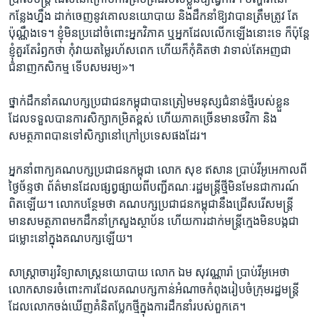
កន្លែង​ហ្នឹង ​ដាក់​ចេញនូវ​គោល​នយោបាយ​ និងដឹកនាំ​ឱ្យ​វា​បាន​ត្រឹម​ត្រូវ ​តែ​
ប៉ុណ្ណឹង​ទេ។ ​ខ្ញុំ​មិន​ប្រដៅ​ចំពោះ​អ្នក​វិភាគ​ ឬ​អ្នក​ដែល​លើក​ឡើង​នោះ​ទេ​ ក៏​ប៉ុន្តែ​
ខ្ញុំ​គួរ​តែ​រំឭក​ថា ​កុំ​វាយ​តម្លៃ​រហ័ស​ពេក ហើយ​ក៏​កុំ​គិត​ថា ​វា​ទាល់​តែ​អញ​ជា​
ជំនាញ​កសិកម្ម​ ទើប​សម​រម្យ»។​
ថ្នាក់​ដឹកនាំ​គណបក្ស​ប្រជាជន​កម្ពុជា​បានត្រៀម​មនុស្ស​ជំនាន់​ថ្មី​របស់​ខ្លួន​
ដែលទទួល​បាន​ការ​សិក្សា​កម្រិត​ខ្ពស់​ ហើយ​ភាគ​ច្រើន​មាន​ថវិកា​ និង​
សមត្ថភាព​បាន​ទៅ​សិក្សា​នៅ​ក្រៅ​ប្រទេស​ផង​ដែរ។​
អ្នក​នាំពាក្យ​គណបក្ស​ប្រជាជន​កម្ពុជា ​លោក​ សុខ ឥសាន​ ប្រាប់​វីអូអេ​កាលពី​
ថ្ងៃច័ន្ទ​ថា ​ព័ត៌មាន​ដែល​ផ្សព្វផ្សាយ​ពី​បញ្ជី​គណៈ​រដ្ឋមន្ត្រី​ថ្មី​មិន​មែន​ជា​ការណ៍​
ពិត​ឡើយ។ ​លោក​បន្ថែម​ថា​ គណបក្ស​ប្រជាជន​កម្ពុជា​នឹង​ជ្រើស​រើស​មន្រ្តី​
មាន​សមត្ថភាព​មក​ដឹកនាំ​ក្រសួង​ស្ថាប័ន​ ហើយ​ការ​ដាក់​មន្រ្តី​ក្មេង​មិន​បង្ក​ជា​
ជម្លោះ​នៅ​ក្នុង​គណបក្ស​ឡើយ។
សាស្ត្រាចារ្យ​វិទ្យាសាស្ត្រ​នយោបាយ​ លោក ​ឯម សុវណ្ណារ៉ា ​ប្រាប់​វីអូអេ​ថា​
លោក​សាទរ​ចំពោះ​ការ​ដែល​គណ​បក្ស​កាន់​អំណាច​កំពុង​រៀបចំ​ក្រុម​រដ្ឋមន្រ្តី ​
ដែល​លោក​ចង់​ឃើញ​គំនិត​ប្លែក​ថ្មី​ក្នុង​ការ​ដឹកនាំ​របស់​ពួកគេ។​