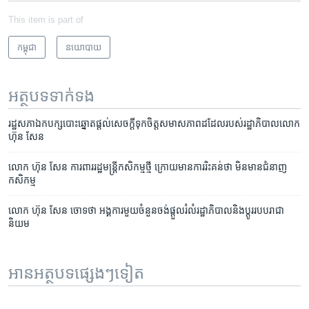
This item is part of
កម្ពុជា
នយោបាយ
អត្ថបទ​ទាក់ទង
រដ្ឋ​សភា​ឯកបក្ស​​បោះឆ្នោត​ផ្តល់​សេចក្តី​ទុកចិត្ត​សមាស​ភាព​ដដែល​របស់​​រដ្ឋាភិបាល​លោក​
ហ៊ុន សែន
លោក​ ហ៊ុន សែន​ ការពារ​​​​រដ្ឋមន្រ្តី​កសិកម្ម​ថ្មី ​ក្រោយ​មាន​ការ​រិះគន់​ថា ​មិន​មាន​ជំនាញ​
កសិកម្ម
លោក ហ៊ុន សែន ចោទថា ​អង្គការ​មួយ​ចំនួន​ចង់​ផ្តួល​រំលំ​រដ្ឋាភិបាល​និងប្តូរ​របប​រាជា​
និយម
អានអត្ថបទផ្សេងៗទៀត