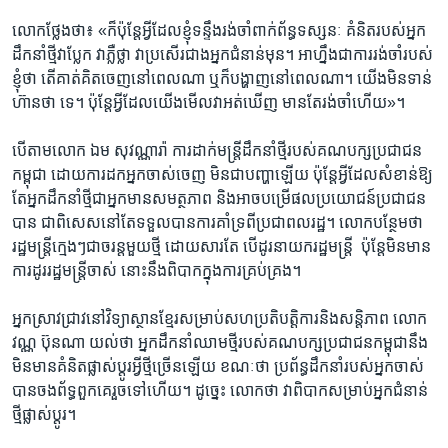
លោក​ថ្លែង​ថា៖ ​«ក៏​ប៉ុន្តែ​អ្វី​ដែល​ខ្ញុំ​ទន្ទឹង​រង់​ចាំ​ពាក់​ព័ន្ធ​ទស្សនៈ​ គំនិត​របស់​អ្នក​
ដឹកនាំ​ថ្មី​វា​ប្លែក​ វាភ្លឺ​ថ្លា ​វា​ប្រសើរ​ជាង​អ្នក​ជំនាន់​មុន។ ​អាហ្នឹង​ជា​ការ​រង់ចាំ​របស់​
ខ្ញុំ​ថា តើ​គាត់​គិត​ចេញ​នៅ​ពេល​ណា ​ឬក៏​បង្ហាញ​នៅ​ពេល​ណា។​ យើង​មិន​ទាន់​
ហ៊ាន​ថា ​ទេ។​ ប៉ុន្តែអ្វី​ដែល​យើង​មើល​វា​អត់​ឃើញ ​មាន​តែ​រង់ចាំ​ហើយ»។​
បើ​តាម​លោក ​ឯម សុវណ្ណារ៉ា ​ការ​ដាក់​មន្រ្តី​ដឹកនាំថ្មី​របស់​គណបក្ស​ប្រជាជន​
កម្ពុជា​ ដោយ​ការ​ដក​អ្នក​ចាស់​ចេញ ​មិន​ជា​បញ្ហា​ឡើយ ​ប៉ុន្តែ​អ្វី​ដែល​សំខាន់​ឱ្យ​
តែ​អ្នក​ដឹកនាំ​ថ្មី​ជា​អ្នក​មាន​សម​ត្ថ​ភាព ​និង​អាច​បម្រើ​ផល​ប្រយោជន៍​ប្រជាជន​
បាន​ ជា​ពិសេស​នៅ​តែ​ទទួល​បាន​ការ​គាំទ្រ​ពី​ប្រជា​ពល​រដ្ឋ។ ​លោក​បន្ថែម​ថា​
រដ្ឋមន្ត្រី​ក្មេងៗ​ជា​ចរន្ត​មួយ​ថ្មី​ ដោយ​សារ​តែ​ បើ​ដូរ​នាយក​រដ្ឋមន្ត្រី ​ ប៉ុន្តែ​មិន​មាន​
ការ​ដូរ​រដ្ឋមន្ត្រី​ចាស់​ នោះ​នឹង​ពិបាក​ក្នុង​ការ​គ្រប់គ្រង។​
អ្នក​ស្រាវជ្រាវ​នៅ​វិទ្យាស្ថាន​ខ្មែរ​សម្រាប់​សហ​ប្រតិបត្តិ​ការ​និង​សន្តិភាព​ លោក​
វណ្ណ ប៊ុនណា​ យល់​ថា ​អ្នក​ដឹកនាំ​ឈាមថ្មី​របស់​គណបក្ស​ប្រជាជន​កម្ពុជា​នឹង​
មិន​មាន​គំនិត​ផ្លាស់​ប្តូរ​អ្វី​ថ្មី​ច្រើន​ឡើយ​ ខណៈ​ថា​ ប្រព័ន្ធ​ដឹកនាំ​របស់​អ្នក​ចាស់​
បាន​ចង​ព័ទ្ធ​ពួកគេ​រួច​ទៅ​ហើយ។ ​ដូច្នេះ​ លោក​ថា​ វា​ពិបាក​សម្រាប់​អ្នក​ជំនាន់​
ថ្មី​ផ្លាស់​ប្តូរ។​