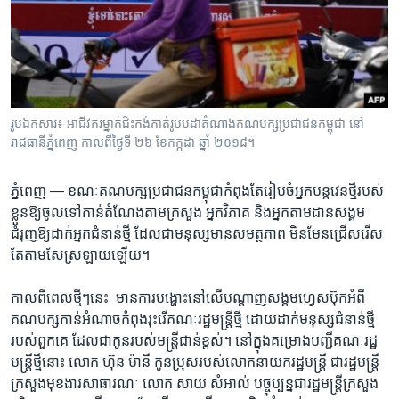
រចនា
សម្ព័ន្ធ​
Khmer English
រំលង​
និង​
បណ្តាញ​សង្គម
ចូល​
ទៅ​
រូបឯកសារ៖ អាជីវករម្នាក់ជិះកង់កាត់រូបបដាតំណាងគណបក្សប្រជាជនកម្ពុជា នៅ
កាន់​
រាជធានីភ្នំពេញ កាលពីថ្ងៃទី ២៦ ខែកក្កដា ឆ្នាំ ២០១៨។
ទំព័រ​
ភាសា
ស្វែង​
ភ្នំពេញ —
ខណៈ​គណ​បក្ស​ប្រជាជន​កម្ពុជា​កំពុង​តែ​រៀបចំ​អ្នក​បន្ត​វេន​ថ្មី​របស់​
រក
ខ្លួន​ឱ្យចូល​ទៅ​កាន់​តំណែង​តាម​ក្រសួង​ ​អ្នក​វិភាគ​ និង​អ្នក​តាម​ដាន​សង្គម
ជំរុញ​ឱ្យ​ដាក់​អ្នក​ជំនាន់​ថ្មី ​ដែល​ជា​មនុស្ស​មាន​សមត្ថភាព ​មិន​មែន​ជ្រើស​រើស​
តែ​តាម​សែ​ស្រឡាយ​ឡើយ។​
កាល​ពី​ពេល​ថ្មីៗ​នេះ ​ មាន​ការ​បង្ហោះ​នៅ​លើ​បណ្តាញ​សង្គម​ហ្វេសប៊ុក​អំពី​
គណបក្ស​កាន់​អំណាច​កំពុង​រុះរើ​គណៈ​រដ្ឋ​មន្ត្រី​ថ្មី ​ដោយ​ដាក់​មនុស្ស​ជំនាន់​ថ្មី​
របស់​ពួក​គេ​ ដែល​ជា​កូន​របស់​មន្រ្តី​ជាន់​ខ្ពស់។ ​នៅក្នុង​គម្រោង​បញ្ជី​គណៈ​រដ្ឋ
មន្ត្រី​ថ្មី​នោះ​ ​លោក ​ហ៊ុន ម៉ានី ​កូន​ប្រុស​របស់​លោក​នាយក​រដ្ឋមន្រ្តី ជា​រដ្ឋមន្ត្រី​
ក្រសួង​មុខងារ​សាធារណៈ ​លោក សាយ សំអាល់ ​បច្ចុប្បន្ន​ជា​រដ្ឋមន្រ្តី​ក្រសួង​