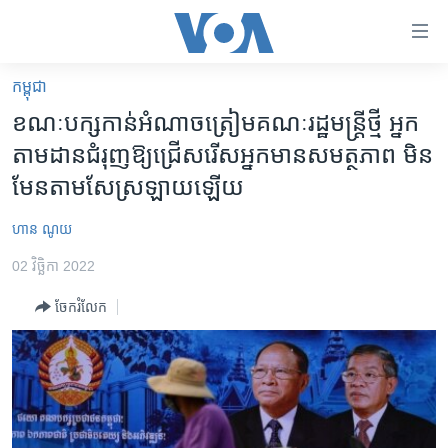
ភ្ជាប់​
ទៅ​
គេហទំព័រ​
កម្ពុជា
កម្ពុជា
ទាក់ទង
ខណៈ​បក្ស​កាន់​អំណាច​ត្រៀម​គណៈ​រដ្ឋមន្រ្តី​ថ្មី ​អ្នក​
រំលង​
អន្តរជាតិ
តាម​ដាន​ជំរុញ​ឱ្យ​ជ្រើស​រើស​អ្នក​មាន​សមត្ថ​ភាព​ មិន​
និង​
អាមេរិក
មែន​តាម​សែ​ស្រឡាយ​ឡើយ
ចូល​
ទៅ​​
ចិន
ហាន ណូយ
ទំព័រ​
ហេឡូវីអូអេ
ព័ត៌មាន​​
02 វិច្ឆិកា 2022
តែ​
កម្ពុជាច្នៃប្រតិដ្ឋ
ម្តង
ចែករំលែក
ព្រឹត្តិការណ៍ព័ត៌មាន
រំលង​
និង​
ទូរទស្សន៍ / វីដេអូ​
ចូល​
វិទ្យុ / ផតខាសថ៍
ទៅ​
ទំព័រ​
កម្មវិធីទាំងអស់