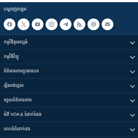
បណ្តាញ​សង្គម
កម្មវិធី​ទូរទស្សន៍
កម្មវិធី​វិទ្យុ
ព័ត៌មាន​តាមប្រធានបទ​
រៀន​​អង់គ្លេស
ទទួល​ព័ត៌មាន​តាម
អំពី​ VOA & ទំនាក់ទំនង
គេហទំព័រ​​ទាក់ទង