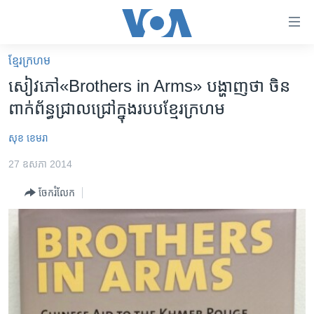
ភ្ជាប់​
ទៅ​
គេហទំព័រ​
ខ្មែរ​ក្រហម
កម្ពុជា
ទាក់ទង
សៀវភៅ​«Brothers in Arms»​​ បង្ហាញ​ថា ចិន​
រំលង​
អន្តរជាតិ
ពាក់ព័ន្ធ​ជ្រាលជ្រៅ​ក្នុង​របប​ខ្មែរក្រហម
និង​
អាមេរិក
ចូល​
សុខ ខេមរា
ទៅ​​
ចិន
ទំព័រ​
27 ឧសភា 2014
ហេឡូវីអូអេ
ព័ត៌មាន​​
ចែករំលែក
តែ​
កម្ពុជាច្នៃប្រតិដ្ឋ
ម្តង
ព្រឹត្តិការណ៍ព័ត៌មាន
រំលង​
និង​
ទូរទស្សន៍ / វីដេអូ​
ចូល​
វិទ្យុ / ផតខាសថ៍
ទៅ​
ទំព័រ​
កម្មវិធីទាំងអស់