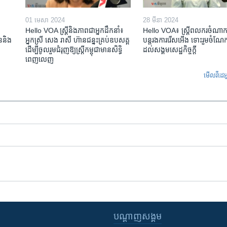
01 មេសា 2024
28 មីនា 2024
Hello VOA ស្ត្រីនិងភាពជាអ្នកដឹកនាំ៖
Hello VOA៖ ស្រ្តីពលករចំណាក
ជននិង​
អ្នកស្រី សេង រាសី ហ៊ានជន្នះគ្រប់ឧបសគ្គ
បន្តរងការរើសអើង ទោះរួមចំណែកខ
ដើម្បីចូលរួមជំរុញឱ្យស្រ្តីកម្ពុជាមានសិទ្ធិ
ដល់សង្គមសេដ្ឋកិច្ចក្តី
ពេញលេញ
មើល​វីដេអ
បណ្តាញ​សង្គម