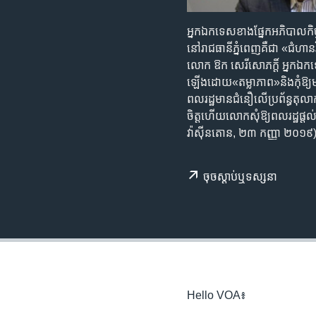
រចនា
សម្ព័ន្ធ​
អ្នកឯកទេស​ខាងផ្នែក​អភិបាលកិច្ច​ល
រំលង​
នៅ​រាជធានី​ភ្នំពេញ​គឺ​ជា ​«ជំហាន
និង​
លោក ឱក សេរីសោភក្តិ៍ អ្នកឯកទេស​ខាង
ចូល​
ឡើង​ដោយ​«តម្លាភាព‍»​និង​កុំ​ឱ្យ​
ទៅ​
ពលរដ្ឋ​មាន​ជំនឿ​លើ​ប្រព័ន្ធ​តុលា
កាន់​
ចិត្ត​ហើយ​លោក​សុំ​ឱ្យ​ពលរដ្ឋ​ផ
ទំព័រ​
វ៉ាស៊ីនតោន, ២៣ កញ្ញា ២០១៩
ស្វែង​
រក
ចុច​​ស្តាប់​ឬ​ទស្សនា
Hello VOA៖