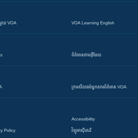
ស​​ជាមួយ VOA
VOA Learning English
ts
ព័ត៌មាន​តាម​អ៊ីមែល
OA
ក្រម​​​សីលធម៌​​​អ្នក​​​សារព័ត៌មាន VOA
Accessibility
y Policy
វិទ្យុ​អាស៊ី​សេរី