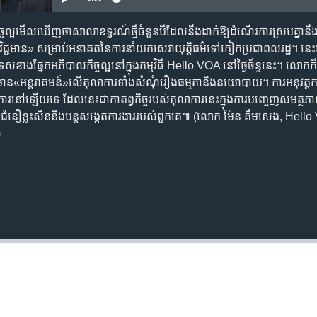
្អ​មើល​ឃើញ​ថា​សាលាឧទ្ធរណ៍​ថ្មី​ចំនួន​បី​ដែល​នឹង​ដាក់​ឱ្យ​ដំណើរការ​ស្រប​គ្នា​នឹង​
​វិជ្ជមាន» សម្រាប់​អនាគត​នៃ​ការ​នាំ​យក​សេវា​យុត្តិធម៌​ទៅ​កៀក​ប្រជា​ពលរដ្ឋ។ នេះ​
ផ្នែក​អភិបាល​កិច្ច​ល្អ​នៅក្នុង​កម្មវិធី Hello VOA នៅ​ថ្ងៃច័ន្ទ​នេះ។ លោក​ក៏​បាន​ស្
មាន​«អន្តរាគមន៍‍»​លើ​តុលាការ​ទាំងសំណុំរឿង​ធម្មតា​និង​នយោបាយ​។ ​​ការអនុវត្ត​កន្ល
ការ​នៅ​ឡើយ​ទេ ដែល​នេះ​ជា​កាតព្វកិច្ច​របស់​តុលាការ​នេះ​ក្នុងការ​បញ្ចេញ​សមត្ថភាព​
្តល់​ជំនឿ​ខ្លះ​សិន​និង​បន្ត​សង្កេត​ការងារ​របស់​ពួកគេ៕ (លោក ម៉ែន គឹមសេង, H
)