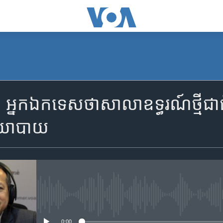
SUBSCRIBE
នកឯកទេស​ថា​សាលាឧទ្ធរណ៍​ថ្មី​ជាជំហា
Apple Podcasts
​នយោបាយ
ទទួល​​​សេវា​​​ Podcast
No media source currently availa
0:00