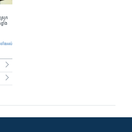
ស្រុក
្លាំង
ូ​ទាំង​អស់