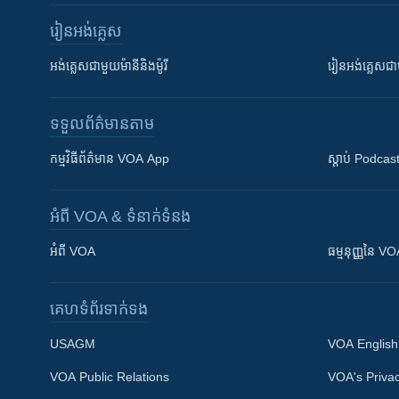
រៀន​​អង់គ្លេស
អង់គ្លេស​ជាមួយ​ម៉ានី​និង​ម៉ូរី
រៀន​​​​​​អង់គ្លេ
ទទួល​ព័ត៌មាន​តាម
កម្មវិធី​ព័ត៌មាន VOA App
ស្តាប់ Podcas
អំពី​ VOA & ទំនាក់ទំនង
អំពី​ VOA
ធម្មនុញ្ញ​នៃ V
គេហទំព័រ​​ទាក់ទង
USAGM
VOA English
VOA Public Relations
VOA's Privac