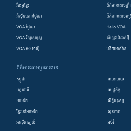
វីដេអូ​ខ្មែរ
ព័ត៌មាន​ពេល​ព្រឹ
វ៉ាស៊ីនតោន​ថ្ងៃ​នេះ
ព័ត៌មាន​​ពេល​រាត្រ
VOA ថ្ងៃនេះ
Hello VOA
VOA ​វិទ្យាសាស្ត្រ
សំឡេង​ជំនាន់​ថ្មី
VOA 60 អាស៊ី
វេទិកា​អាស៊ាន
ព័ត៌មាន​តាមប្រធានបទ​
កម្ពុជា
នយោបាយ
អន្តរជាតិ
សេដ្ឋកិច្ច
អាមេរិក
សិទ្ធិមនុស្ស
ខ្មែរ​នៅអាមេរិក
សុខភាព
អាស៊ីអាគ្នេយ៍
អប់រំ