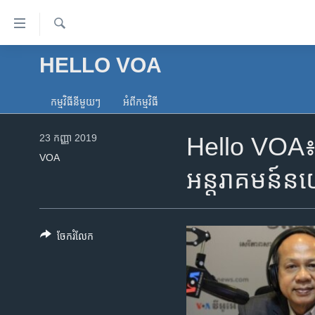
ភ្ជាប់​
ទៅ​
គេហទំព័រ​
ស្វែង​
HELLO VOA
កម្ពុជា
រក
ទាក់ទង
អន្តរជាតិ
រំលង​
កម្មវិធី​នីមួយៗ
អំពី​កម្មវិធី​
និង​
អាមេរិក
ចូល​
23 កញ្ញា 2019
Hello VOA៖ អ្
ចិន
ទៅ​​
VOA
ទំព័រ​
ហេឡូវីអូអេ
អន្តរាគមន៍​
ព័ត៌មាន​​
កម្ពុជាច្នៃប្រតិដ្ឋ
តែ​
ម្តង
ព្រឹត្តិការណ៍ព័ត៌មាន
រំលង​
ចែករំលែក
ទូរទស្សន៍ / វីដេអូ​
និង​
ចូល​
វិទ្យុ / ផតខាសថ៍
ទៅ​
កម្មវិធីទាំងអស់
ទំព័រ​