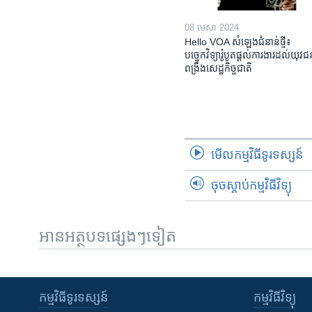
08 មេសា 2024
Hello VOA សំឡេង​ជំនាន់​ថ្មី៖
បច្ចេកវិទ្យា​រ៉ូបូត​ផ្តល់​ការងារ​ដល់​យុវ
ពង្រឹង​​សេដ្ឋកិច្ច​ជាតិ​​​​​​
មើល​កម្មវិធី​ទូរទស្សន៍
ចុចស្តាប់កម្មវិធីវិទ្យុ
អានអត្ថបទផ្សេងៗទៀត
កម្មវិធី​ទូរទស្សន៍
កម្មវិធី​វិទ្យុ