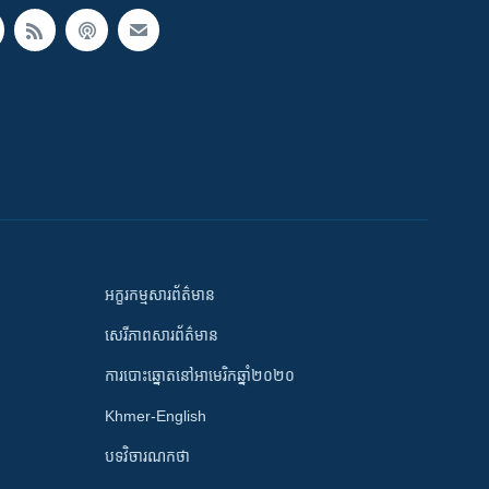
អក្ខរកម្មសារព័ត៌មាន
សេរីភាពសារព័ត៌មាន
ការបោះឆ្នោតនៅអាមេរិកឆ្នាំ២០២០
Khmer-English
បទវិចារណកថា