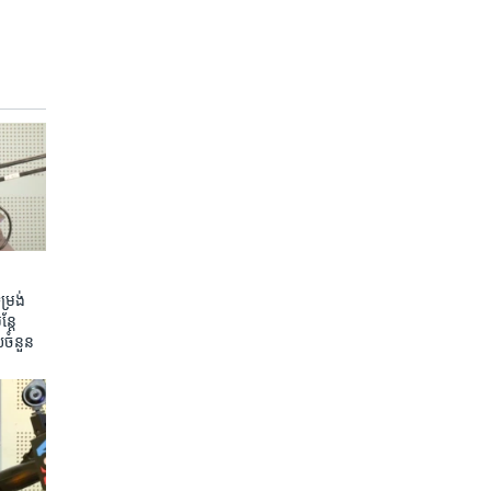
រង់ ​
តែ​
យ​ចំនួន