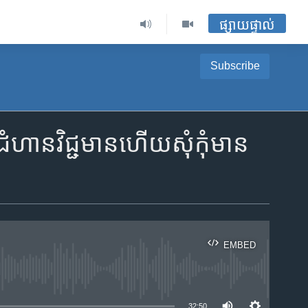
ផ្សាយផ្ទាល់
Subscribe
នវិជ្ជមាន​ហើយ​​សុំ​កុំមាន​​​
EMBED
ble
32:50