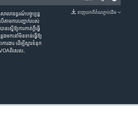
ទាញ​យក​ពី​តំណភ្ជាប់​ដើម
សាលាឧទ្ធរណ៍​បច្ចុប្បន្ន​
EMBED
បើ​តាម​ការបញ្ជាក់​របស់​
នើ​ឱ្យ​ការកាត់​ក្តីធ្វើ​
ង​មក​នៅមិន​ទាន់​ធ្វើ​ឱ្យ​
ការងារ ដើម្បី​ស្តារទំនុក​
ello VOAពិសេស,