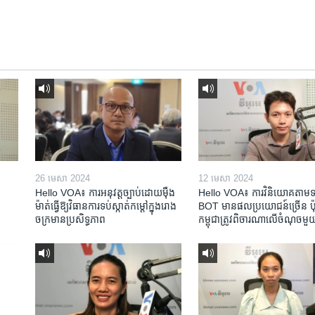
26 មេសា 2024
12 មេសា 2024
Hello VOA៖ ការអនុវត្ត​ច្បាប់​ដោយ​ម៉ឺង
Hello VOA៖ ការ​វិនិយោគ​តាម​ទម្
ម៉ាត់​ធ្វើ​ឱ្យ​វិធានការ​ទប់ស្កាត់​កម្តៅ​ក្នុង​រោង
BOT​ មាន​ផល​ប្រយោជន៍​ច្រើន ប៉ុន្
ចក្រ​មាន​ប្រសិទ្ធភាព​​
កម្ពុជា​ត្រូវ​ពិចារណា​លើ​ចំណុច​មួ