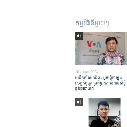
កម្មវិធី​នីមួយៗ
10 ឧសភា 2024
មេដឹកនាំសហជីព៖ អ្នកធ្វើការក្នុង
សេដ្ឋកិច្ចក្រៅប្រព័ន្ធរងការបំពានសិទ្ធិ
ធ្ងន់ធ្ងរជាងគេ