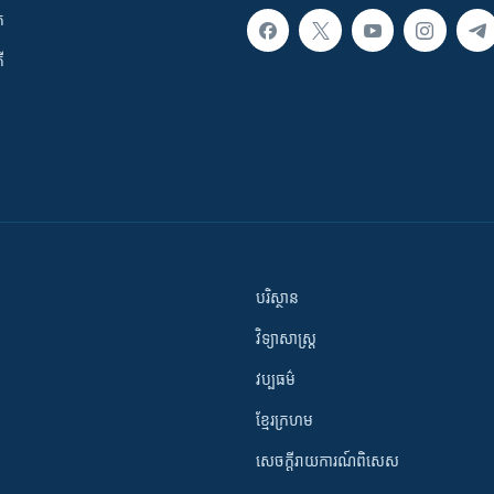
ក
ី
បរិស្ថាន
វិទ្យាសាស្រ្ត
វប្បធម៌
ខ្មែរក្រហម
សេចក្តីរាយការណ៍ពិសេស