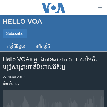
ភ្ជាប់​
ទៅ​
គេហទំព័រ​
HELLO VOA
កម្ពុជា
ទាក់ទង
រំលង​
អន្តរជាតិ
Subscribe
និង​
SUBSCRIBE
អាមេរិក
ចូល​
កម្មវិធី​នីមួយៗ
អំពី​កម្មវិធី​
ទៅ​​
ចិន
ទទួល​​​សេវា​​​ Podcast
ទំព័រ​
Hello VOA៖ អ្នកឯកទេស​ថា​ការ​កោះហៅ​អតីត​
ហេឡូវីអូអេ
ព័ត៌មាន​​
មន្ត្រី​សង្គ្រោះ​ជាតិ​ប៉ះពាល់​នីតិរដ្ឋ
តែ​
កម្ពុជាច្នៃប្រតិដ្ឋ
ម្តង
ព្រឹត្តិការណ៍ព័ត៌មាន
27 ឧសភា 2019
រំលង​
ម៉ែន គឹមសេង
និង​
ទូរទស្សន៍ / វីដេអូ​
ចូល​
វិទ្យុ / ផតខាសថ៍
ទៅ​
ទំព័រ​
កម្មវិធីទាំងអស់