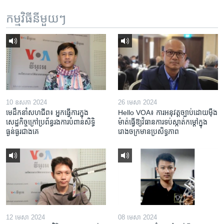
កម្មវិធី​នីមួយៗ
10 ឧសភា 2024
26 មេសា 2024
មេដឹកនាំសហជីព៖ អ្នកធ្វើការក្នុង
Hello VOA៖ ការអនុវត្ត​ច្បាប់​ដោយ​ម៉ឺង
សេដ្ឋកិច្ចក្រៅប្រព័ន្ធរងការបំពានសិទ្ធិ
ម៉ាត់​ធ្វើ​ឱ្យ​វិធានការ​ទប់ស្កាត់​កម្តៅ​ក្នុង​
ធ្ងន់ធ្ងរជាងគេ
រោងចក្រ​មាន​ប្រសិទ្ធភាព​​
12 មេសា 2024
08 មេសា 2024