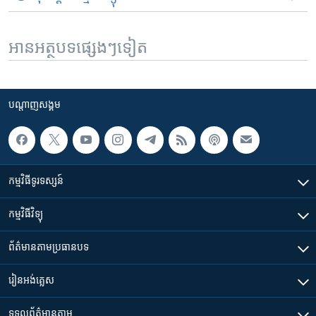
អានអត្ថបទផ្សេងៗទៀត
បណ្តាញ​សង្គម
កម្មវិធី​ទូរទស្សន៍
កម្មវិធី​វិទ្យុ
ព័ត៌មាន​តាមប្រធានបទ​
រៀន​​អង់គ្លេស
ទទួល​ព័ត៌មាន​តាម