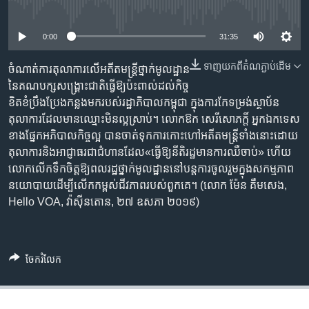
រចនា
No media source currently available
សម្ព័ន្ធ​
Khmer English
រំលង​
0:00
31:35
និង​
បណ្តាញ​សង្គម
ទាញ​យក​ពី​តំណភ្ជាប់​ដើម
ចូល​
ចំណាត់ការ​តុលាការ​លើ​អតីត​មន្ត្រី​ថ្នាក់​មូលដ្ឋាន​
ទៅ​
នៃ​គណបក្ស​សង្គ្រោះជាតិ​ធ្វើ​ឱ្យ​ប៉ះពាល់​ដល់​កិច្ច​
កាន់​
ខិតខំ​ប្រឹងប្រែង​កន្លងមក​របស់​រដ្ឋាភិបាល​កម្ពុជា​ ក្នុងការ​កែ​ទម្រង់​ស្ថាប័ន​
ទំព័រ​
តុលាការ​ដែល​មាន​ឈ្មោះ​មិន​ល្អ​ស្រាប់។ លោក​ឱក សេរីសោភក្តិ៍​ អ្នក​ឯកទេស​
ភាសា
ស្វែង​
ខាង​ផ្នែក​អភិបាល​កិច្ច​ល្អ​ បាន​ចាត់​ទុក​ការ​កោះហៅ​អតីត​មន្ត្រី​ទាំង​នោះ​​ដោយ​
រក
តុលាការ​និង​អាជ្ញាធរ​ជា​ជំហាន​ដែល​«ធ្វើ​ឱ្យ​នីតិរដ្ឋ​មាន​ការ​ឈឺចាប់‍» ហើយ​​
លោក​លើក​ទឹកចិត្ត​ឱ្យ​ពលរដ្ឋ​ថ្នាក់​មូលដ្ឋាន​នៅ​បន្ត​ការ​ចូលរួម​ក្នុង​សកម្មភាព​​
នយោបាយ​ដើម្បី​លើក​កម្ពស់​ជីវភាព​របស់​ពួកគេ។ (លោក ម៉ែន គឹមសេង,
Hello VOA, វ៉ាស៊ីនតោន, ២៧ ឧសភា ២០១៩)
ចែករំលែក