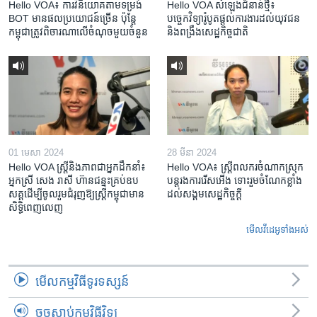
Hello VOA៖ ការ​វិនិយោគ​តាម​ទម្រង់ ​
Hello VOA សំឡេង​ជំនាន់​ថ្មី៖
BOT​ មាន​ផល​ប្រយោជន៍​ច្រើន ប៉ុន្តែ​
បច្ចេកវិទ្យា​រ៉ូបូត​ផ្តល់​ការងារ​ដល់​យុវជន
កម្ពុជា​ត្រូវ​ពិចារណា​លើ​ចំណុច​មួយ​ចំនួន
និង​ពង្រឹង​​សេដ្ឋកិច្ច​ជាតិ​​​​​​
01 មេសា 2024
28 មីនា 2024
Hello VOA ស្ត្រីនិងភាពជាអ្នកដឹកនាំ៖
Hello VOA៖ ស្រ្តីពលករចំណាកស្រុក
អ្នកស្រី សេង រាសី ហ៊ានជន្នះគ្រប់ឧប
បន្តរងការរើសអើង ទោះរួមចំណែកខ្លាំង
សគ្គដើម្បីចូលរួមជំរុញឱ្យស្រ្តីកម្ពុជាមាន
ដល់សង្គមសេដ្ឋកិច្ចក្តី
សិទ្ធិពេញលេញ
មើល​វីដេអូ​ទាំង​អស់
មើល​កម្មវិធី​ទូរទស្សន៍
ចុចស្តាប់កម្មវិធីវិទ្យុ