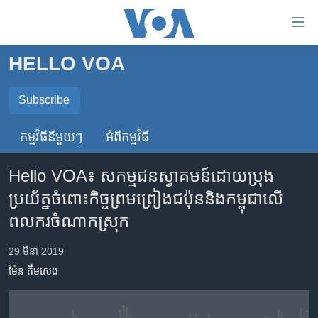
ភ្ជាប់​
ទៅ​
គេហទំព័រ​
HELLO VOA
កម្ពុជា
ទាក់ទង
រំលង​
អន្តរជាតិ
Subscribe
និង​
SUBSCRIBE
អាមេរិក
ចូល​
កម្មវិធី​នីមួយៗ
អំពី​កម្មវិធី​
ទៅ​​
ចិន
ទទួល​​​សេវា​​​ Podcast
ទំព័រ​
Hello VOA៖ សកម្មជន​ស្វាគមន៍​ដោយ​ប្រុង
ហេឡូវីអូអេ
ព័ត៌មាន​​
ប្រយ័ត្ន​ចំពោះ​កិច្ច​ព្រមព្រៀង​ជប៉ុន​និង​កម្ពុជា​លើ​
តែ​
កម្ពុជាច្នៃប្រតិដ្ឋ
ពលករ​ចំណាក​ស្រុក
ម្តង
ព្រឹត្តិការណ៍ព័ត៌មាន
រំលង​
29 មីនា 2019
និង​
ទូរទស្សន៍ / វីដេអូ​
ចូល​
ម៉ែន គឹមសេង
វិទ្យុ / ផតខាសថ៍
ទៅ​
ទំព័រ​
កម្មវិធីទាំងអស់