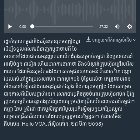
រចនា
សម្ព័ន្ធ​
Khmer English
No media source currently available
រំលង​
និង​
0:00
27:32
បណ្តាញ​សង្គម
ចូល​
ទៅ​
ទាញ​យក​ពី​តំណភ្ជាប់​ដើម
រដ្ឋាភិបាល​កម្ពុជា​និង​ជប៉ុន​បាន​ព្រមព្រៀង​គ្នា
កាន់​
ដើម្បី​ទទួល​ពលករ​ជំនាញ​កម្ពុជា​ចាប់ពី ខែ
ទំព័រ​
មេសា​ទៅ​ដែល​ជា​ការ​អនុញ្ញាត​ជា​លើក​ដំបូង​សម្រាប់​កម្ពុជា និង​ប្រទេស​នៅ​
ភាសា
ស្វែង​
អាស៊ី​ចំនួន ៨​ទៀត ​ហើយ​មាន​ការ​ធានា​ថា នឹង​ទប់ស្កាត់​ក្រុមហ៊ុន​ជ្រើសរើស​
រក
ពលករ ដែល​មិន​សុច្ចរិត​ផង​ដែរ។ សកម្មជន​សហគមន៍ គឺ​លោក ហៃ វណ្ណា
ដែល​រស់នៅ​ក្នុង​ប្រទេស​ជប៉ុន បាន​ស្វាគមន៍ ប៉ុន្តែ​យល់​ថា គេ​ត្រូវ​តាម​ដាន​
មើល​តទៅ​ទៀត​រវាង​ការ​អនុវត្ត​ជាក់ស្តែង និង​ការ​ព្រមព្រៀង ដែល​សម្រេច​
បាន​កាលពី​ដើម​សប្តាហ៍​នេះ។ លោក​បារម្ភ​តិចតួច​ចំពោះ​ក្រុមហ៊ុន​ជប៉ុន ប៉ុន្តែ​
ព្រួយបារម្ភ​ពី​ការ​បន្ត​កេង​ប្រវ័ញ្ច​ដោយ​ក្រុមហ៊ុន​ជ្រើសរើស​ពលករ​នៅ​កម្ពុជា។
កញ្ញា ឆែម ស្រីពៅ ជា​កម្ម​សិក្សា​ការី​មួយរូប​ក៏​ស្នើ​ឲ្យ​បន្ថយ​កម្រៃ​ឈ្នួល​
សម្រាប់​ជ្រើសរើស​ពលករ​ដែល​បច្ចុប្បន្ន​មាន​តម្លៃ​ខ្ពស់៕ (លោក​ម៉ែន
គឹមសេង, Hello VOA, វ៉ាស៊ីនតោន, ២៨ មីនា ២០១៩)