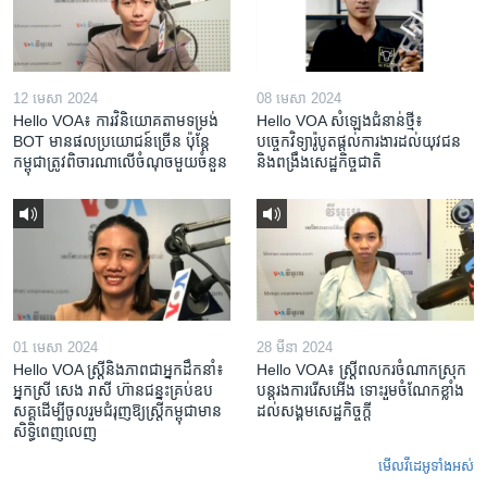
12 មេសា 2024
08 មេសា 2024
Hello VOA៖ ការ​វិនិយោគ​តាម​ទម្រង់ ​
Hello VOA សំឡេង​ជំនាន់​ថ្មី៖
BOT​ មាន​ផល​ប្រយោជន៍​ច្រើន ប៉ុន្តែ​
បច្ចេកវិទ្យា​រ៉ូបូត​ផ្តល់​ការងារ​ដល់​យុវជន
កម្ពុជា​ត្រូវ​ពិចារណា​លើ​ចំណុច​មួយ​ចំនួន
និង​ពង្រឹង​​សេដ្ឋកិច្ច​ជាតិ​​​​​​
01 មេសា 2024
28 មីនា 2024
Hello VOA ស្ត្រីនិងភាពជាអ្នកដឹកនាំ៖
Hello VOA៖ ស្រ្តីពលករចំណាកស្រុក
អ្នកស្រី សេង រាសី ហ៊ានជន្នះគ្រប់ឧប
បន្តរងការរើសអើង ទោះរួមចំណែកខ្លាំង
សគ្គដើម្បីចូលរួមជំរុញឱ្យស្រ្តីកម្ពុជាមាន
ដល់សង្គមសេដ្ឋកិច្ចក្តី
សិទ្ធិពេញលេញ
មើល​វីដេអូ​ទាំង​អស់