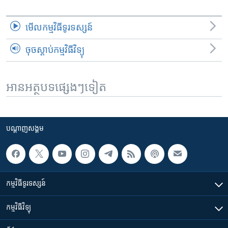
មើល​កម្មវិធី​ទូរទស្សន៍
ចុចស្តាប់កម្មវិធីវិទ្យុ
អានអត្ថបទផ្សេងៗទៀត
បណ្តាញ​សង្គម
កម្មវិធី​ទូរទស្សន៍
កម្មវិធី​វិទ្យុ