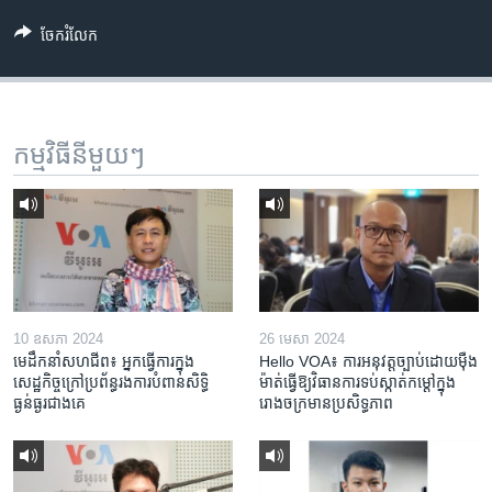
ចែករំលែក
កម្មវិធី​នីមួយៗ
10 ឧសភា 2024
26 មេសា 2024
មេដឹកនាំសហជីព៖ អ្នកធ្វើការក្នុង
Hello VOA៖ ការអនុវត្ត​ច្បាប់​ដោយ​ម៉ឺង
សេដ្ឋកិច្ចក្រៅប្រព័ន្ធរងការបំពានសិទ្ធិ
ម៉ាត់​ធ្វើ​ឱ្យ​វិធានការ​ទប់ស្កាត់​កម្តៅ​ក្នុង​
ធ្ងន់ធ្ងរជាងគេ
រោងចក្រ​មាន​ប្រសិទ្ធភាព​​