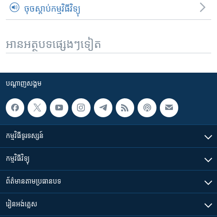
ចុចស្តាប់កម្មវិធីវិទ្យុ
អានអត្ថបទផ្សេងៗទៀត
បណ្តាញ​សង្គម
កម្មវិធី​ទូរទស្សន៍
កម្មវិធី​វិទ្យុ
ព័ត៌មាន​តាមប្រធានបទ​
រៀន​​អង់គ្លេស