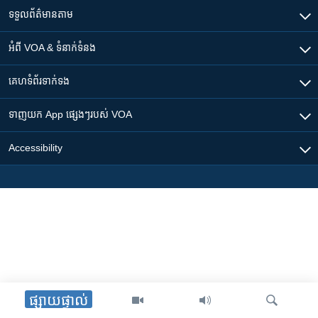
ទទួល​ព័ត៌មាន​តាម
អំពី​ VOA & ទំនាក់ទំនង
គេហទំព័រ​​ទាក់ទង
ទាញយក​ App ផ្សេងៗ​របស់​ VOA
Accessibility
ផ្សាយផ្ទាល់