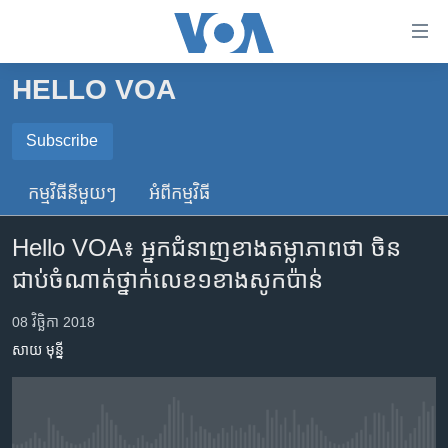
ភ្ជាប់​
ទៅ​
គេហទំព័រ​
HELLO VOA
កម្ពុជា
ទាក់ទង
រំលង​
អន្តរជាតិ
Subscribe
និង​
SUBSCRIBE
អាមេរិក
ចូល​
កម្មវិធី​នីមួយៗ
អំពី​កម្មវិធី​
ទៅ​​
ចិន
ទទួល​​​សេវា​​​ Podcast
ទំព័រ​
Hello VOA៖ អ្នក​ជំនាញ​ខាង​តម្លាភាព​ថា ចិន​
ហេឡូវីអូអេ
ព័ត៌មាន​​
ជាប់​ចំណាត់ថ្នាក់​លេខ​១​ខាង​សូកប៉ាន់
តែ​
កម្ពុជាច្នៃប្រតិដ្ឋ
ម្តង
ព្រឹត្តិការណ៍ព័ត៌មាន
08 វិច្ឆិកា 2018
រំលង​
សាយ មុន្នី
និង​
ទូរទស្សន៍ / វីដេអូ​
ចូល​
វិទ្យុ / ផតខាសថ៍
ទៅ​
ទំព័រ​
កម្មវិធីទាំងអស់