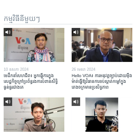
កម្មវិធី​នីមួយៗ
10 ឧសភា 2024
26 មេសា 2024
មេដឹកនាំសហជីព៖ អ្នកធ្វើការក្នុង
Hello VOA៖ ការអនុវត្ត​ច្បាប់​ដោយ​ម៉ឺង
សេដ្ឋកិច្ចក្រៅប្រព័ន្ធរងការបំពានសិទ្ធិ
ម៉ាត់​ធ្វើ​ឱ្យ​វិធានការ​ទប់ស្កាត់​កម្តៅ​ក្នុង​
ធ្ងន់ធ្ងរជាងគេ
រោងចក្រ​មាន​ប្រសិទ្ធភាព​​