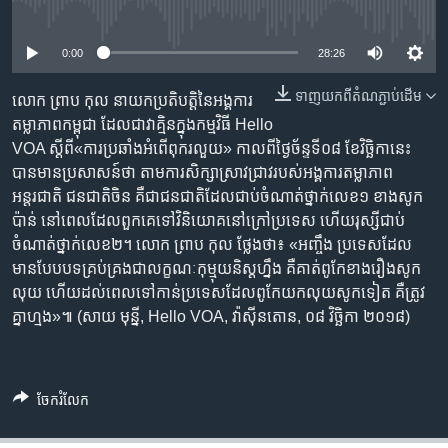
រចនា
No media source currently available
សម្ព័ន្ធ​
Khmer English
រំលង​
0:00
28:26
និង​
បណ្តាញ​សង្គម
ទាញ​យក​ពី​តំណភ្ជាប់​ដើម
ចូល​
លោក ព្រាប កុល នាយក​ប្រតិបត្តិ​នៃ​អង្គការ​
ទៅ​
តម្លាភាព​កម្ពុជា​ ដែល​ជា​វាគ្មិន​ក្នុង​កម្មវិធី Hello
កាន់​
VOA ស្ដីពី​«‍ការ​ប្រឆាំង​អំពើ​ពុករលួយ» កាល​ពី​ថ្ងៃ​ច័ន្ទ​ទី០៨ ខែ​វិច្ឆិកា​នេះ
ទំព័រ​
បាន​មាន​ប្រសាសន៍​ថា តាម​ការ​សិក្សា​ស្រាវជ្រាវ​របស់​អង្គការ​តម្លាភាព​
ភាសា
ស្វែង​
អន្តរជាតិ ជន​ជាតិ​ចិន គឺ​ជា​ជន​ជាតិ​ដែល​ជាប់​ចំណាត់ថ្នាក់​លេខ​១ ខាង​សូក
រក
ប៉ាន់​ នៅ​ពេល​ដែល​ពួកគេ​ទៅ​វិនិយោគ​នៅ​ក្រៅ​ប្រទេស ហើយ​​​រុស្សី​ជាប់​
ចំណាត់​ថ្នាក់​លេខ​២។ លោក ព្រាប កុល ថ្លែង​ថា៖​​​​ «‍អញ្ចឹង​ ប្រទេស​ដែល​
មាន​បែបបទ​គ្រប់គ្រង​ជា​លក្ខណៈ​កុម្មុយនិស្ត​ហ្នឹង​ គឺ​គាត់​ពូកែ​ខាង​រឿង​សូក​
លុយ​ ហើយ​ដល់​ពេល​ទៅ​កាន់​ប្រទេស​ដែល​ពូកែ​យក​លុយ​សូក​ទៀត គឺ​ត្រូវ​
គ្នា​ហ្មង»៕ (សាយ មុន្នី, Hello VOA, វ៉ាស៊ីនតោន, ០៨ វិច្ឆិកា ២០១៨)
ចែករំលែក