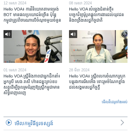
12 មេសា 2024
08 មេសា 2024
Hello VOA៖ ការ​វិនិយោគ​តាម​ទម្រង់ ​
Hello VOA សំឡេង​ជំនាន់​ថ្មី៖
BOT​ មាន​ផល​ប្រយោជន៍​ច្រើន ប៉ុន្តែ​
បច្ចេកវិទ្យា​រ៉ូបូត​ផ្តល់​ការងារ​ដល់​យុវជន
កម្ពុជា​ត្រូវ​ពិចារណា​លើ​ចំណុច​មួយ​ចំនួន
និង​ពង្រឹង​​សេដ្ឋកិច្ច​ជាតិ​​​​​​
01 មេសា 2024
28 មីនា 2024
Hello VOA ស្ត្រីនិងភាពជាអ្នកដឹកនាំ៖
Hello VOA៖ ស្រ្តីពលករចំណាកស្រុក
អ្នកស្រី សេង រាសី ហ៊ានជន្នះគ្រប់ឧប
បន្តរងការរើសអើង ទោះរួមចំណែកខ្លាំង
សគ្គដើម្បីចូលរួមជំរុញឱ្យស្រ្តីកម្ពុជាមាន
ដល់សង្គមសេដ្ឋកិច្ចក្តី
សិទ្ធិពេញលេញ
មើល​វីដេអូ​ទាំង​អស់
មើល​កម្មវិធី​ទូរទស្សន៍