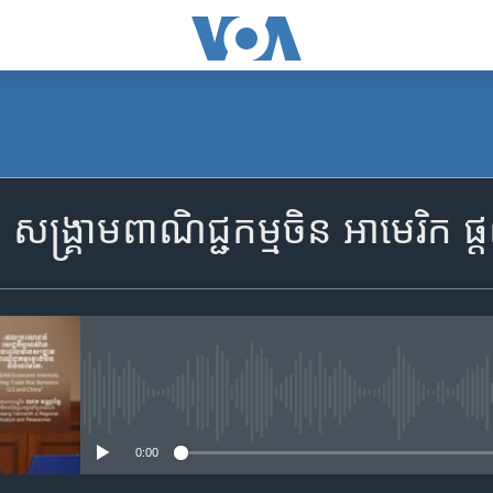
SUBSCRIBE
្គ្រាម​ពាណិជ្ជកម្ម​ចិន ​អាមេរិក 
Apple Podcasts
ទទួល​​​សេវា​​​ Podcast
No media source currently availa
0:00