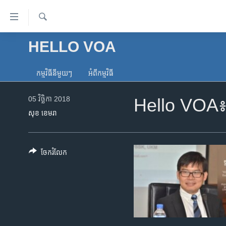
ភ្ជាប់​
ទៅ​
គេហទំព័រ​
ស្វែង​
HELLO VOA
កម្ពុជា
រក
ទាក់ទង
អន្តរជាតិ
រំលង​
កម្មវិធី​នីមួយៗ
អំពី​កម្មវិធី​
និង​
អាមេរិក
ចូល​
05 វិច្ឆិកា 2018
Hello VOA៖ សង
ចិន
ទៅ​​
សុខ ខេមរា
ទំព័រ​
ហេឡូវីអូអេ
ព័ត៌មាន​​
កម្ពុជាច្នៃប្រតិដ្ឋ
តែ​
ចែករំលែក
ម្តង
ព្រឹត្តិការណ៍ព័ត៌មាន
រំលង​
ទូរទស្សន៍ / វីដេអូ​
និង​
ចូល​
វិទ្យុ / ផតខាសថ៍
ទៅ​
កម្មវិធីទាំងអស់
ទំព័រ​