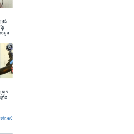
រង់ ​
តែ​
យ​ចំនួន
ស្រុក
្លាំង
ូ​ទាំង​អស់