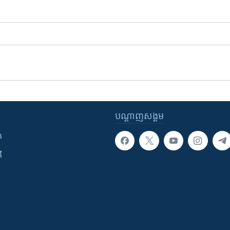
បណ្តាញ​សង្គម
ក
ី