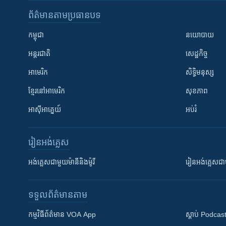
ព័ត៌មាន​តាមប្រធានបទ​
កម្ពុជា
នយោបាយ
អន្តរជាតិ
សេដ្ឋកិច្ច
អាមេរិក
សិទ្ធិមនុស្ស
ខ្មែរ​នៅអាមេរិក
សុខភាព
អាស៊ីអាគ្នេយ៍
អប់រំ
រៀន​​អង់គ្លេស
អង់គ្លេស​ជាមួយ​ម៉ានី​និង​ម៉ូរី
រៀន​​​​​​អង់គ្លេ
ទទួល​ព័ត៌មាន​តាម
កម្មវិធី​ព័ត៌មាន VOA App
ស្តាប់ Podcas