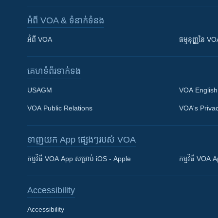
អំពី​ VOA & ទំនាក់ទំនង
អំពី​ VOA
ធម្មនុញ្ញ​នៃ V
គេហទំព័រ​​ទាក់ទង
USAGM
VOA English
VOA Public Relations
VOA's Privac
ទាញយក​ App ផ្សេងៗ​របស់​ VOA
Khmer English
កម្មវិធី​ VOA App សម្រាប់ iOS - Apple
កម្មវិធី​ VOA
បណ្តាញ​សង្គម
Accessibility
Accessibility
ភាសា