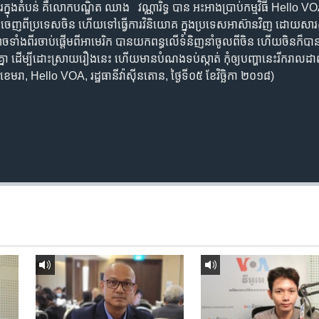
្ចការ​ក្នុង​តំបន់ គឺ​លោក​បណ្ឌិត ​ឈាង វណ្ណារិទ្ធ ​បាន អះអាង​ប្រាប់​កម្មវិធី ​Hello VO
ចេញ​ពី​ប្រទេស​ចិន​ ហើយ​ទៅ​ធ្វើការ​វិនិយោគ​ ក្នុង​ប្រទេស​អាស៊ាន​វិញ ដោយសារ​សង្
ំងពីរ​ចាប់ផ្តើម​ពី​អាមេរិក​ បាន​យក​ពន្ធ​លើ​ទំនិញ​នាំចូល​ពី​ចិន ហើយ​ចិន​ក៏​បាន​ធ
ាគ្នា ដើម្បី​ដោះស្រាយ​រឿង​នេះ​ ហើយ​មាន​បំណង​ទប់ស្កាត់ កុំ​ឲ្យ​បញ្ហា​នេះ​រីករាលដ
 ខេមរា, Hello VOA, រដ្ឋធានី​វ៉ាស៊ីនតោន, ថ្ងៃទី០៥ ខែវិច្ឆិកា ២០១៨)