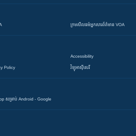
OA
ក្រម​​​សីលធម៌​​​អ្នក​​​សារព័ត៌មាន VOA
Accessibility
y Policy
វិទ្យុ​អាស៊ី​សេរី
 App សម្រាប់ Android - Google