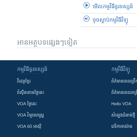
មើល​កម្មវិធី​ទូរទស្សន៍
ចុចស្តាប់កម្មវិធីវិទ្យុ
អានអត្ថបទផ្សេងៗទៀត
កម្មវិធី​ទូរទស្សន៍
កម្មវិធី​វិទ្យុ
វីដេអូ​ខ្មែរ
ព័ត៌មាន​ពេល​ព្រឹ
វ៉ាស៊ីនតោន​ថ្ងៃ​នេះ
ព័ត៌មាន​​ពេល​រាត្រ
VOA ថ្ងៃនេះ
Hello VOA
VOA ​វិទ្យាសាស្ត្រ
សំឡេង​ជំនាន់​ថ្មី
VOA 60 អាស៊ី
វេទិកា​អាស៊ាន