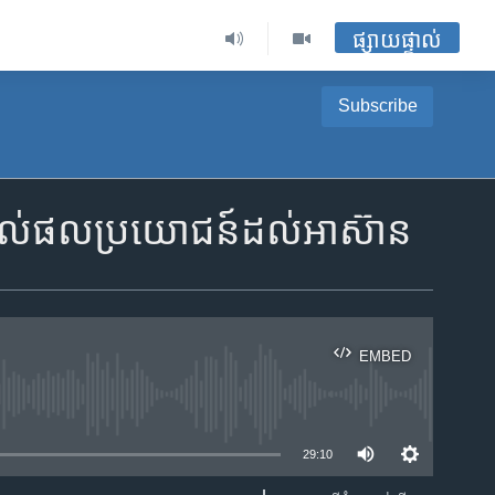
ផ្សាយផ្ទាល់
Subscribe
​ផ្តល់​ផលប្រយោជន៍​ដល់​អាស៊ាន
EMBED
ble
29:10