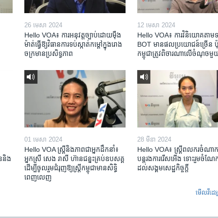
26 មេសា 2024
12 មេសា 2024
Hello VOA៖ ការអនុវត្ត​ច្បាប់​ដោយ​ម៉ឺង
Hello VOA៖ ការ​វិនិយោគ​តាម​ទម្
ម៉ាត់​ធ្វើ​ឱ្យ​វិធានការ​ទប់ស្កាត់​កម្តៅ​ក្នុង​រោង
BOT​ មាន​ផល​ប្រយោជន៍​ច្រើន ប៉ុន្
ចក្រ​មាន​ប្រសិទ្ធភាព​​
កម្ពុជា​ត្រូវ​ពិចារណា​លើ​ចំណុច​មួ
01 មេសា 2024
28 មីនា 2024
Hello VOA ស្ត្រីនិងភាពជាអ្នកដឹកនាំ៖
Hello VOA៖ ស្រ្តីពលករចំណាក
ជននិង​
អ្នកស្រី សេង រាសី ហ៊ានជន្នះគ្រប់ឧបសគ្គ
បន្តរងការរើសអើង ទោះរួមចំណែកខ
ដើម្បីចូលរួមជំរុញឱ្យស្រ្តីកម្ពុជាមានសិទ្ធិ
ដល់សង្គមសេដ្ឋកិច្ចក្តី
ពេញលេញ
មើល​វីដេអ