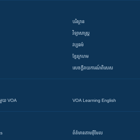
បរិស្ថាន
វិទ្យាសាស្រ្ត
វប្បធម៌
ខ្មែរក្រហម
សេចក្តីរាយការណ៍ពិសេស
ស​​ជាមួយ VOA
VOA Learning English
ts
ព័ត៌មាន​តាម​អ៊ីមែល