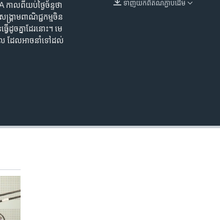
ទាញ​យក​ពី​តំណភ្ជាប់​ដើម
A កាលពី​យប់​ថ្ងៃច័ន្ទ​ថា
EMBED
គ្រាម​ពាណិជ្ជកម្ម​ចិន ​
្វើ​ដូចគ្នា​ដែរ​នោះ។ មេ
ាល​ ដែល​អាច​នាំ​ទៅ​ដល់​