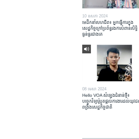
10 ឧសភា 2024
មេដឹកនាំសហជីព៖ អ្នកធ្វើការក្នុង
សេដ្ឋកិច្ចក្រៅប្រព័ន្ធរងការបំពានសិទ្ធិ
ធ្ងន់ធ្ងរជាងគេ
08 មេសា 2024
Hello VOA សំឡេង​ជំនាន់​ថ្មី៖
បច្ចេកវិទ្យា​រ៉ូបូត​ផ្តល់​ការងារ​ដល់​យុវ
ពង្រឹង​​សេដ្ឋកិច្ច​ជាតិ​​​​​​