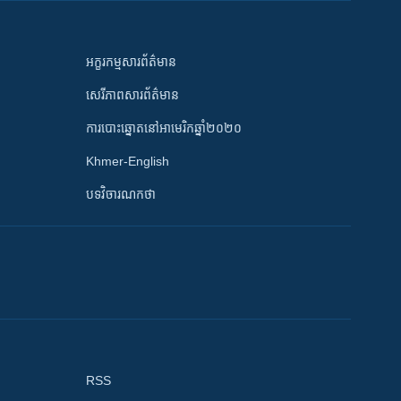
អក្ខរកម្មសារព័ត៌មាន
សេរីភាពសារព័ត៌មាន
ការបោះឆ្នោតនៅអាមេរិកឆ្នាំ២០២០
Khmer-English
បទវិចារណកថា
RSS