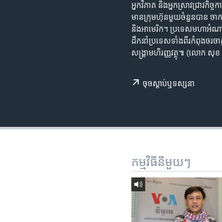
រចនា
អ្នកវិភាគ និង​អ្នកស្រាវ​ជ្រាវ​កិច
សម្ព័ន្ធ​
មាន​ក្រុមហ៊ុន​មួយ​ចំនួន​បាន ចាក
រំលង​
និង​អាមេរិក។ ប្រទេស​មហា​អំណាច​ទា
និង​
ដឹកនាំ​ប្រទេស​ទាំងពីរ​កំពុង​ចរច
ចូល​
សង្គ្រាម​ហិរញ្ញវត្ថុ៕ (លោក សុខ
ទៅ​
កាន់​
ចុច​​ស្តាប់​ឬ​ទស្សនា
ទំព័រ​
ស្វែង​
រក
កម្មវិធី​នីមួយៗ