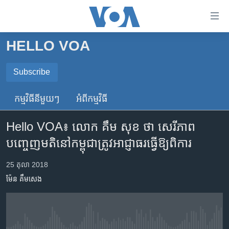
ភ្ជាប់​
ទៅ​
គេហទំព័រ​
HELLO VOA
កម្ពុជា
ទាក់ទង
រំលង​
អន្តរជាតិ
Subscribe
និង​
SUBSCRIBE
អាមេរិក
ចូល​
កម្មវិធី​នីមួយៗ
អំពី​កម្មវិធី​
ទៅ​​
ចិន
ទទួល​​​សេវា​​​ Podcast
ទំព័រ​
Hello VOA៖ លោក គឹម សុខ ថា សេរីភាព​
ហេឡូវីអូអេ
ព័ត៌មាន​​
បញ្ចេញ​មតិ​នៅ​កម្ពុជា​ត្រូវ​អាជ្ញាធរ​​ធ្វើ​ឱ្យ​ពិការ
តែ​
កម្ពុជាច្នៃប្រតិដ្ឋ
ម្តង
ព្រឹត្តិការណ៍ព័ត៌មាន
25 តុលា 2018
រំលង​
ម៉ែន គឹមសេង
និង​
ទូរទស្សន៍ / វីដេអូ​
ចូល​
វិទ្យុ / ផតខាសថ៍
ទៅ​
ទំព័រ​
កម្មវិធីទាំងអស់