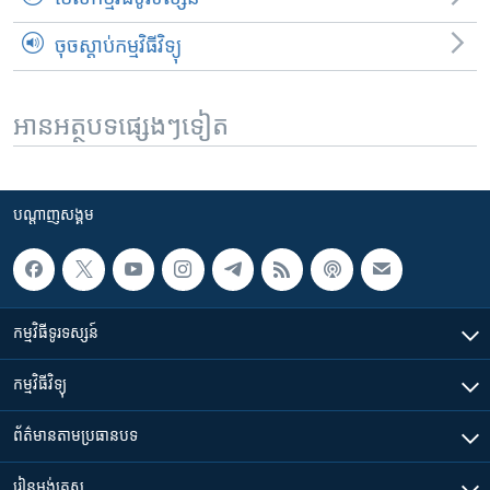
ចុចស្តាប់កម្មវិធីវិទ្យុ
អានអត្ថបទផ្សេងៗទៀត
បណ្តាញ​សង្គម
កម្មវិធី​ទូរទស្សន៍
កម្មវិធី​វិទ្យុ
ព័ត៌មាន​តាមប្រធានបទ​
រៀន​​អង់គ្លេស