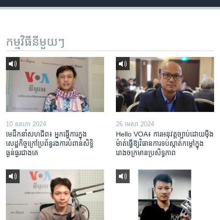
កម្មវិធី​នីមួយៗ
10 ឧសភា 2024
26 មេសា 2024
មេដឹកនាំសហជីព៖ អ្នកធ្វើការក្នុង
Hello VOA៖ ការអនុវត្ត​ច្បាប់​ដោយ​ម៉ឺង
សេដ្ឋកិច្ចក្រៅប្រព័ន្ធរងការបំពានសិទ្ធិ
ម៉ាត់​ធ្វើ​ឱ្យ​វិធានការ​ទប់ស្កាត់​កម្តៅ​ក្នុង​
ធ្ងន់ធ្ងរជាងគេ
រោងចក្រ​មាន​ប្រសិទ្ធភាព​​