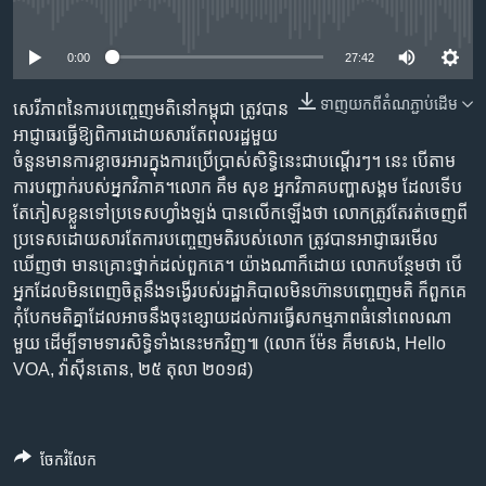
រចនា
No media source currently available
សម្ព័ន្ធ​
Khmer English
រំលង​
0:00
27:42
និង​
បណ្តាញ​សង្គម
ទាញ​យក​ពី​តំណភ្ជាប់​ដើម
ចូល​
សេរីភាព​នៃ​ការបញ្ចេញ​មតិ​នៅ​កម្ពុជា ត្រូវ​បាន​
ទៅ​
អាជ្ញាធរ​ធ្វើ​ឱ្យ​ពិការ​ដោយ​សារតែ​ពលរដ្ឋ​មួយ​
កាន់​
ចំនួន​មាន​ការខ្លាច​រអារ​ក្នុងការ​​ប្រើប្រាស់​សិទ្ធិ​នេះ​ជា​បណ្តើរៗ។ នេះ បើ​តាម​
ទំព័រ​
ការបញ្ជាក់​របស់​​អ្នកវិភាគ។លោក គឹម សុខ អ្នកវិភាគ​បញ្ហា​សង្គម ដែល​ទើប​
ភាសា
ស្វែង​
តែ​ភៀសខ្លួន​ទៅ​​​ប្រទេស​​ហ្វាំងឡង់ បាន​លើក​ឡើង​​ថា លោក​ត្រូវ​តែ​រត់ចេញ​ពី​
រក
ប្រទេស​ដោយសារតែ​ការបញ្ចេញ​មតិ​របស់​លោក ត្រូវ​បាន​អាជ្ញាធរ​មើល​
ឃើញ​ថា មាន​គ្រោះថ្នាក់​ដល់​ពួកគេ។ យ៉ាងណា​ក៏ដោយ លោក​បន្ថែម​ថា បើ​
អ្នក​ដែល​​មិន​ពេញ​ចិត្ត​នឹង​ទង្វើ​របស់​​រដ្ឋាភិបាល​មិន​ហ៊ាន​បញ្ចេញ​មតិ ក៏​ពួកគេ​
កុំ​បែក​មតិ​គ្នា​ដែល​អាច​នឹង​ចុះខ្សោយ​ដល់​ការធ្វើ​សកម្មភាព​ធំ​នៅ​ពេល​ណា​
មួយ ដើម្បី​ទាមទារ​សិទ្ធិ​ទាំង​នេះ​មក​វិញ៕ (លោក ម៉ែន គឹមសេង, Hello
VOA, វ៉ាស៊ីនតោន, ២៥ តុលា ២០១៨)
ចែករំលែក