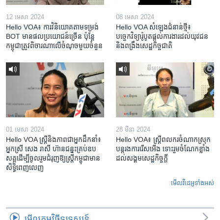
12 មេសា 2024
08 មេសា 2024
Hello VOA៖ ការ​វិនិយោគ​តាម​ទម្រង់ ​
Hello VOA សំឡេង​ជំនាន់​ថ្មី៖
BOT​ មាន​ផល​ប្រយោជន៍​ច្រើន ប៉ុន្តែ​
បច្ចេកវិទ្យា​រ៉ូបូត​ផ្តល់​ការងារ​ដល់​យុវជន
កម្ពុជា​ត្រូវ​ពិចារណា​លើ​ចំណុច​មួយ​ចំនួន
និង​ពង្រឹង​​សេដ្ឋកិច្ច​ជាតិ​​​​​​
01 មេសា 2024
28 មីនា 2024
Hello VOA ស្ត្រីនិងភាពជាអ្នកដឹកនាំ៖
Hello VOA៖ ស្រ្តីពលករចំណាកស្រុក
អ្នកស្រី សេង រាសី ហ៊ានជន្នះគ្រប់ឧប
បន្តរងការរើសអើង ទោះរួមចំណែកខ្លាំង
សគ្គដើម្បីចូលរួមជំរុញឱ្យស្រ្តីកម្ពុជាមាន
ដល់សង្គមសេដ្ឋកិច្ចក្តី
សិទ្ធិពេញលេញ
មើល​វីដេអូ​ទាំង​អស់
មើល​កម្មវិធី​ទូរទស្សន៍